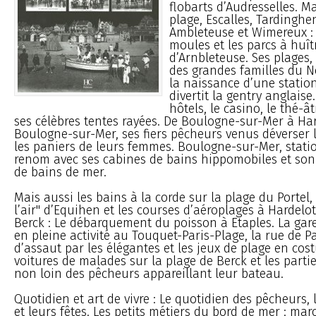
flobarts d’Audresselles. Ma
plage, Escalles, Tardingh
Ambleteuse et Wimereux : 
moules et les parcs à huît
d’Arnbleteuse. Ses plages,
des grandes familles du N
la naissance d’une statio
divertit la gentry anglaise
hôtels, le casino, le thé-ât
ses célèbres tentes rayées. De Boulogne-sur-Mer à Har
Boulogne-sur-Mer, ses fiers pêcheurs venus déverser 
les paniers de leurs femmes. Boulogne-sur-Mer, stati
renom avec ses cabines de bains hippomobiles et son
de bains de mer.
Mais aussi les bains à la corde sur la plage du Portel, 
l’air" d’Equihen et les courses d’aéroplages à Hardelot
Berck : Le débarquement du poisson à Etaples. La ga
en pleine activité au Touquet-Paris-Plage, la rue de Pa
d’assaut par les élégantes et les jeux de plage en cos
voitures de malades sur la plage de Berck et les parti
non loin des pêcheurs appareillant leur bateau.
Quotidien et art de vivre : Le quotidien des pêcheurs, 
et leurs fêtes. Les petits métiers du bord de mer : mar