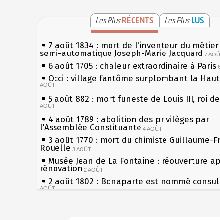
Les Plus
RÉCENTS
Les Plus
LUS
7 août 1834 : mort de l'inventeur du métier 
semi-automatique Joseph-Marie Jacquard
7 AO
6 août 1705 : chaleur extraordinaire à Paris
Occi : village fantôme surplombant la Hau
AOÛT
5 août 882 : mort funeste de Louis III, roi d
AOÛT
4 août 1789 : abolition des privilèges par
l'Assemblée Constituante
4 AOÛT
3 août 1770 : mort du chimiste Guillaume-F
Rouelle
3 AOÛT
Musée Jean de La Fontaine : réouverture a
rénovation
2 AOÛT
2 août 1802 : Bonaparte est nommé consul 
AOÛT
1er août 1589 : Henri III est poignardé à Sa
par Jacques Clément, moine jacobin
1ER AOÛT
Sécheresses (Grandes), étés caniculaires à 