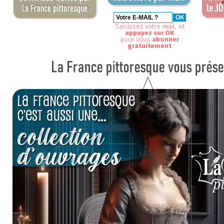
Saisissez votre mail, et
appuyez sur OK
pour vous
abonner
gratuitement