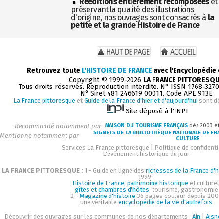
Rééditions entièrement recomposées
et
préservant la qualité des illustrations
d'origine, nos ouvrages sont consacrés à
la
petite et la grande Histoire de France
Retrouvez toute
L'HISTOIRE DE FRANCE
avec l'Encyclopédie
Copyright © 1999-2026
LA FRANCE PITTORESQ
Tous droits réservés. Reproduction interdite. N° ISSN 1768-327
N° Siret 481 246619 00011. Code APE 913E
La France pittoresque
et
Guide de la France d'hier et d'aujourd'hui
sont d
Site déposé à l'INPI
Recommandé notamment par
MAISON DU TOURISME FRANÇAIS
dès 2003 e
SIGNETS DE LA BIBLIOTHÈQUE NATIONALE DE FR
Mentionné notamment par
CULTURE
Services La France pittoresque
|
Politique de confidenti
L'événement historique du jour
LA FRANCE PITTORESQUE :
1 - Guide en ligne des
richesses de la France d'h
1999 :
Histoire de France, patrimoine historique
et culturel
gîtes et chambres d'hôtes
, tourisme, gastronomie
2 -
Magazine d'histoire
36 pages couleur depuis 200
une véritable
encyclopédie de la vie d'autrefois
Découvrir des ouvrages sur les communes de nos départements :
Ain
|
Aisn