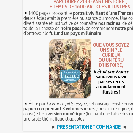
PARCOUREZ 2000 ANS L'HISTOIRE
LE TEMPS DE 1600 ARTICLES ILLUSTRÉS
1400 pages brossant le
portrait vivifiant d'une France
deux siècles était la première puissance du monde. Une oc
divertissante et instructive de connaître
nos racines
, de dé
toute la richesse de
notre passé
, de comprendre
notre pr
d'entrevoir le
futur d'un pays millénaire
QUE VOUS SOYEZ
UN SIMPLE
CURIEUX
OU UN FÉRU
D'HISTOIRE,
Il était une France
saura vous ravir
par ses récits
abondamment
illustrés !
Édité par
La France pittoresque
, cet ouvrage existe en
v
papier comprenant 3 volumes reliés
(couverture rigide, d
cousu) ET en
version numérique
(incluant une table des m
une table thématique cliquables)
►
PRÉSENTATION ET COMMANDE
◄