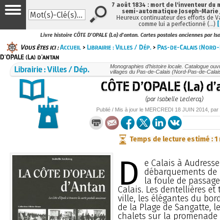
7 août 1834 : mort de l'inventeur du 
semi-automatique Joseph-Marie
Heureux continuateur des efforts de V
comme lui a perfectionné (…)
Livre histoire CÔTE D'OPALE (La) d'antan. Cartes postales anciennes par Is
Vous êtes ici :
Accueil
>
Librairie : Villes / Dép.
>
Pas-de-Calais (Nord-
D'OPALE (La) d'antan
Librairie : Villes / Dép.
Monographies d’histoire locale. Catalogue ouvra
villages du Pas-de-Calais (Nord-Pas-de-Calai
CÔTE D’OPALE (La) d’
(par Isabelle Leclercq)
Publié / Mis à jour le
MERCREDI
18 JUIN 2014
, par
Temps de lecture estimé : 1
D
e Calais à Audressel
débarquements de 
la foule de passage
Calais. Les dentellières et 
ville, les élégantes du bor
de la Plage de Sangatte, l
chalets sur la promenade 