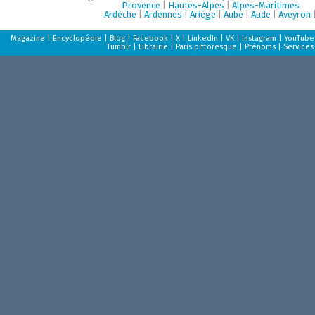
Provence
|
Hautes-Alpes
|
Alpes-Maritimes
Ardèche
|
Ardennes
|
Ariège
|
Aube
|
Aude
|
Aveyron
Magazine
|
Encyclopédie
|
Blog
|
Facebook
|
X
|
LinkedIn
|
VK
|
Instagram
|
YouTube
Tumblr
|
Librairie
|
Paris pittoresque
|
Prénoms
|
Services