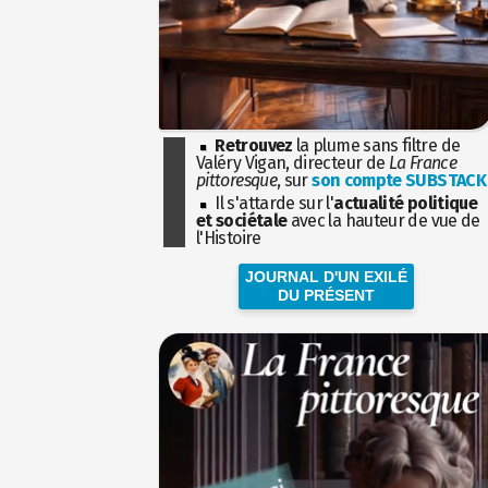
Retrouvez
la plume sans filtre de
Valéry Vigan, directeur de
La France
pittoresque
, sur
son compte SUBSTACK
Il s'attarde sur l'
actualité politique
et sociétale
avec la hauteur de vue de
l'Histoire
JOURNAL D'UN EXILÉ
DU PRÉSENT