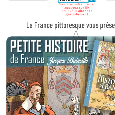
Saisissez votre mail, et
appuyez sur OK
pour vous
abonner
gratuitement