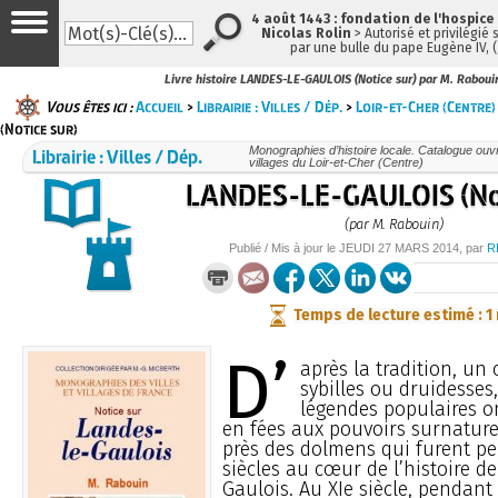
4 août 1443 : fondation de l'hospice
Nicolas Rolin
> Autorisé et privilégié 
par une bulle du pape Eugène IV, 
Livre histoire LANDES-LE-GAULOIS (Notice sur) par M. Raboui
Vous êtes ici :
Accueil
>
Librairie : Villes / Dép.
>
Loir-et-Cher (Centre)
(Notice sur)
Librairie : Villes / Dép.
Monographies d’histoire locale. Catalogue ouvra
villages du Loir-et-Cher (Centre)
LANDES-LE-GAULOIS (Not
(par M. Rabouin)
Publié / Mis à jour le
JEUDI
27 MARS 2014
, par
R
Temps de lecture estimé : 1
D’
après la tradition, un
sybilles ou druidesses
légendes populaires o
en fées aux pouvoirs surnaturel
près des dolmens qui furent p
siècles au cœur de l’histoire d
Gaulois. Au XIe siècle, pendant