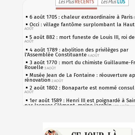
Les Plus
RÉCENTS
Les Plus
LUS
6 août 1705 : chaleur extraordinaire à Paris
Occi : village fantôme surplombant la Hau
AOÛT
5 août 882 : mort funeste de Louis III, roi d
AOÛT
4 août 1789 : abolition des privilèges par
l'Assemblée Constituante
4 AOÛT
3 août 1770 : mort du chimiste Guillaume-F
Rouelle
3 AOÛT
Musée Jean de La Fontaine : réouverture a
rénovation
2 AOÛT
2 août 1802 : Bonaparte est nommé consul 
AOÛT
1er août 1589 : Henri III est poignardé à Sa
par Jacques Clément, moine jacobin
1ER AOÛT
31 juillet 1899 : décret instaurant les moug
boîtes aux lettres en fonte de Léon Mougeot
Sécheresses (Grandes), étés caniculaires à 
30 juillet 1918 : mort d'Auguste Poulain, fo
les siècles
Chocolat Poulain
30 JUILLET
27 mai 1610 : supplice de François Ravaillac