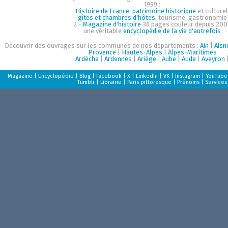
1999 :
Histoire de France, patrimoine historique
et culturel
gîtes et chambres d'hôtes
, tourisme, gastronomie
2 -
Magazine d'histoire
36 pages couleur depuis 200
une véritable
encyclopédie de la vie d'autrefois
Découvrir des ouvrages sur les communes de nos départements :
Ain
|
Aisn
Provence
|
Hautes-Alpes
|
Alpes-Maritimes
Ardèche
|
Ardennes
|
Ariège
|
Aube
|
Aude
|
Aveyron
Magazine
|
Encyclopédie
|
Blog
|
Facebook
|
X
|
LinkedIn
|
VK
|
Instagram
|
YouTube
Tumblr
|
Librairie
|
Paris pittoresque
|
Prénoms
|
Services