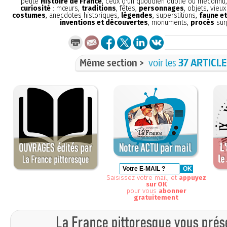
petite
Histoire de France
, ceux d'un quotidien oublié ou méconnu
curiosité
: mœurs,
traditions
, fêtes,
personnages
, objets, vieu
costumes
, anecdotes historiques,
légendes
, superstitions,
faune et
inventions et découvertes
, monuments,
procès
sur
Même section >
voir les
37 ARTICL
Saisissez votre mail, et
appuyez
sur OK
pour vous
abonner
gratuitement