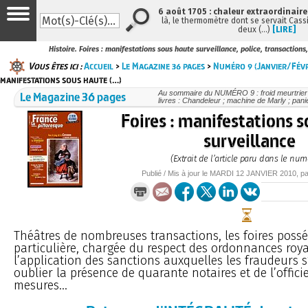
6 août 1705 : chaleur extraordinaire
là, le thermomètre dont se servait Cass
deux (…)
[LIRE]
Histoire. Foires : manifestations sous haute surveillance, police, transaction
Vous êtes ici :
Accueil
>
Le Magazine 36 pages
>
Numéro 9 (Janvier/Fév
manifestations sous haute (…)
Le Magazine 36 pages
Au sommaire du NUMÉRO 9 : froid meurtrier
livres : Chandeleur ; machine de Marly ; panier
Foires : manifestations 
surveillance
(Extrait de l’article paru dans le num
Publié / Mis à jour le
MARDI
12 JANVIER 2010
, p
Théâtres de nombreuses transactions, les foires poss
particulière, chargée du respect des ordonnances roya
l’application des sanctions auxquelles les fraudeurs 
oublier la présence de quarante notaires et de l’offici
mesures...