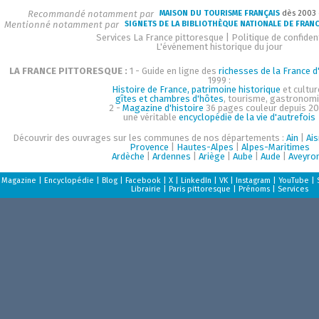
Recommandé notamment par
MAISON DU TOURISME FRANÇAIS
dès 2003
Mentionné notamment par
SIGNETS DE LA BIBLIOTHÈQUE NATIONALE DE FRAN
Services La France pittoresque
|
Politique de confident
L'événement historique du jour
LA FRANCE PITTORESQUE :
1 - Guide en ligne des
richesses de la France d'
1999 :
Histoire de France, patrimoine historique
et cultur
gîtes et chambres d'hôtes
, tourisme, gastronom
2 -
Magazine d'histoire
36 pages couleur depuis 20
une véritable
encyclopédie de la vie d'autrefois
Découvrir des ouvrages sur les communes de nos départements :
Ain
|
Ai
Provence
|
Hautes-Alpes
|
Alpes-Maritimes
Ardèche
|
Ardennes
|
Ariège
|
Aube
|
Aude
|
Aveyro
Magazine
|
Encyclopédie
|
Blog
|
Facebook
|
X
|
LinkedIn
|
VK
|
Instagram
|
YouTube
|
Librairie
|
Paris pittoresque
|
Prénoms
|
Services