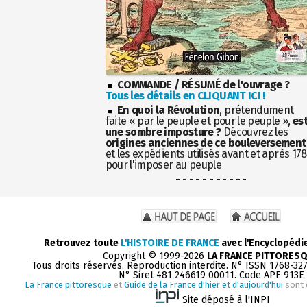
COMMANDE / RÉSUMÉ de l'ouvrage ?
Tous les détails en CLIQUANT ICI !
En quoi la Révolution
, prétendument
faite « par le peuple et pour le peuple »,
es
une sombre imposture ?
Découvrez les
origines anciennes de ce bouleversement
et les expédients utilisés avant et après 17
pour l'imposer au peuple
- - - - - - - - - - -
Retrouvez toute
L'HISTOIRE DE FRANCE
avec l'Encyclopédi
Copyright © 1999-2026
LA FRANCE PITTORES
Tous droits réservés. Reproduction interdite. N° ISSN 1768-32
N° Siret 481 246619 00011. Code APE 913E
La France pittoresque
et
Guide de la France d'hier et d'aujourd'hui
sont 
Site déposé à l'INPI