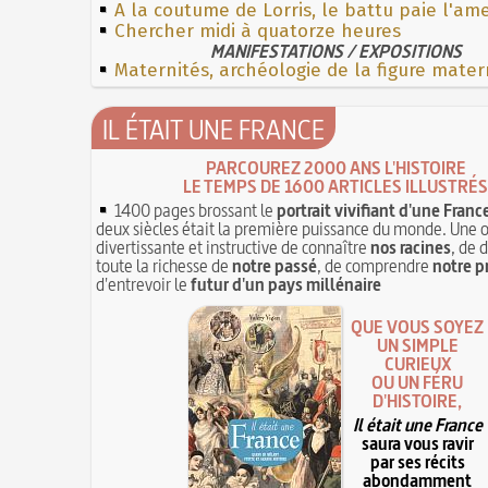
A la coutume de Lorris, le battu paie l'a
Chercher midi à quatorze heures
MANIFESTATIONS / EXPOSITIONS
Maternités, archéologie de la figure mater
IL ÉTAIT UNE FRANCE
PARCOUREZ 2000 ANS L'HISTOIRE
LE TEMPS DE 1600 ARTICLES ILLUSTRÉS
1400 pages brossant le
portrait vivifiant d'une Franc
deux siècles était la première puissance du monde. Une 
divertissante et instructive de connaître
nos racines
, de 
toute la richesse de
notre passé
, de comprendre
notre p
d'entrevoir le
futur d'un pays millénaire
QUE VOUS SOYEZ
UN SIMPLE
CURIEUX
OU UN FÉRU
D'HISTOIRE,
Il était une France
saura vous ravir
par ses récits
abondamment