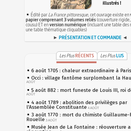
illustrés !
Édité par
La France pittoresque
, cet ouvrage existe en
papier comprenant 3 volumes reliés
(couverture rigide,
cousu) ET en
version numérique
(incluant une table des 
une table thématique cliquables)
►
PRÉSENTATION ET COMMANDE
◄
Les Plus
RÉCENTS
Les Plus
LUS
6 août 1705 : chaleur extraordinaire à Pari
Occi : village fantôme surplombant la Ha
AOÛT
5 août 882 : mort funeste de Louis III, roi 
AOÛT
4 août 1789 : abolition des privilèges par
l'Assemblée Constituante
4 AOÛT
3 août 1770 : mort du chimiste Guillaume-
Rouelle
3 AOÛT
Musée Jean de La Fontaine : réouverture 