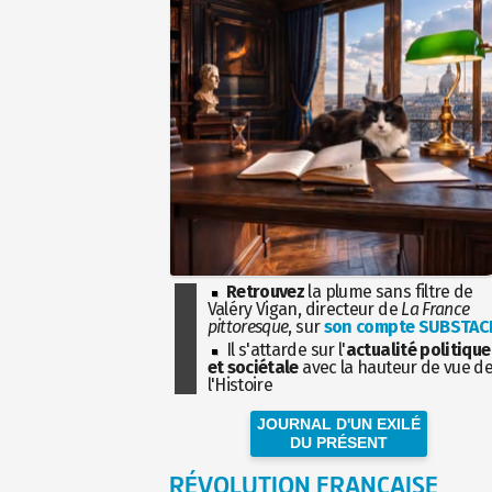
Retrouvez
la plume sans filtre de
Valéry Vigan, directeur de
La France
pittoresque
, sur
son compte SUBSTAC
Il s'attarde sur l'
actualité politique
et sociétale
avec la hauteur de vue d
l'Histoire
JOURNAL D'UN EXILÉ
DU PRÉSENT
RÉVOLUTION FRANÇAISE