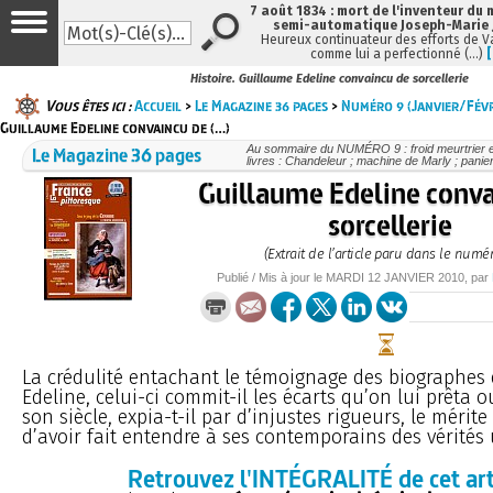
7 août 1834 : mort de l'inventeur du 
semi-automatique Joseph-Marie
Heureux continuateur des efforts de V
comme lui a perfectionné (…)
Histoire. Guillaume Edeline convaincu de sorcellerie
Vous êtes ici :
Accueil
>
Le Magazine 36 pages
>
Numéro 9 (Janvier/Fév
Guillaume Edeline convaincu de (…)
Le Magazine 36 pages
Au sommaire du NUMÉRO 9 : froid meurtrier 
livres : Chandeleur ; machine de Marly ; paniers
Guillaume Edeline conva
sorcellerie
(Extrait de l’article paru dans le numé
Publié / Mis à jour le
MARDI
12 JANVIER 2010
, par
La crédulité entachant le témoignage des biographes
Edeline, celui-ci commit-il les écarts qu’on lui prêta 
son siècle, expia-t-il par d’injustes rigueurs, le mérite
d’avoir fait entendre à ses contemporains des vérités ut
Retrouvez l'INTÉGRALITÉ de cet art