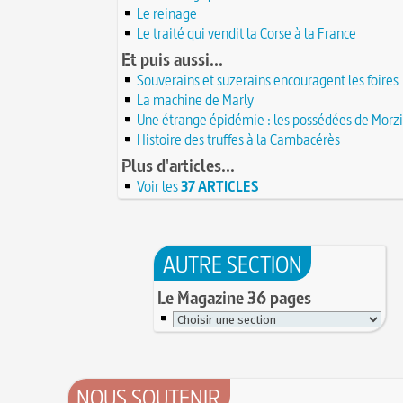
l'origine de festivités ?
15 juillet 1533 : pose de la première pierre 
Le reinage
de Ville de Paris
À force de forger on devient forgeron
15 JUILLET
Le traité qui vendit la Corse à la France
14 juillet 1827 : mort du physicien Augustin 
10 octobre 1853 : premiers essais d'un tél
fondateur de l'optique moderne
Et puis aussi...
Charles Bourseul, plus de 20 ans avant Bell
14 JUILLET
13 juillet 1788 : violent ouragan traversant
Glanage (Le) : pratique ancestrale encadré
Souverains et suzerains encouragent les foires
et ravageant les moissons
Henri II et toujours en vigueur
13 JUILLET
La machine de Marly
12 juillet 1682 : mort de l’astronome Jean P
Tortures et supplices au XVIe siècle
Une étrange épidémie : les possédées de Morz
JUILLET
19 avril 1906 : mort de Pierre Curie, pionnie
Histoire des truffes à la Cambacérès
l'étude de la radioactivité
11 juillet 1784 : tumulte dans le Jardin du
Plus d'articles...
Luxembourg au sujet du ballon de l'abbé Mi
L'oisiveté est la mère de tous les vices
JUILLET
Voir les
37 ARTICLES
Il faut manger pour vivre et non vivre pou
10 juillet 1900 : inauguration du métropolit
Molay (Jacques de) : grand maître des Temp
Paris
10 JUILLET
mort sur le bûcher, à l'origine de la légende 
maudits
9 juillet 1516 : sentence contre des chenille
mulots causant des dégâts dans le territoire 
AUTRE SECTION
30 mai 1778 : mort de Voltaire (François-Ma
Arouet)
9 JUILLET
Le Magazine 36 pages
Royal sirop de pommes : curieuse panacée 
C'est la mouche du coche
siècle
8 JUILLET
Noël (Repas du réveillon de) : repas gras s
8 juillet 1827 : mort du corsaire Robert Sur
à la messe de minuit
JUILLET
Joutes et tournois
7 juillet 1784 : mort de Louis Anseaume, l'u
Coiffures : évolution et modes du VIe au XVe
pères de l'opéra-comique
NOUS SOUTENIR
7 JUILLET
A quelque chose malheur est bon