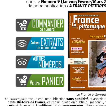
dans le
Numéro 9 (Janvier/Février/Mars 
de notre publication
LA FRANCE PITTORE
La France pittoresq
La France pittoresque
est une publication
sans publicité
et aborde t
petite
Histoire de France
, ceux d'un quotidien oublié ou méconnu,
curiosité
: mœurs,
traditions
, fêtes,
personnages
, objets, vieux