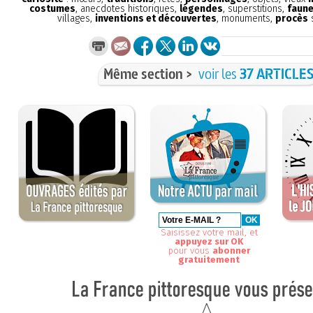
costumes
, anecdotes historiques,
légendes
, superstitions,
faune
villages,
inventions et découvertes
, monuments,
procès
s
Même section >
voir les
37 ARTICLE
Saisissez votre mail, et
appuyez sur OK
pour vous
abonner
gratuitement