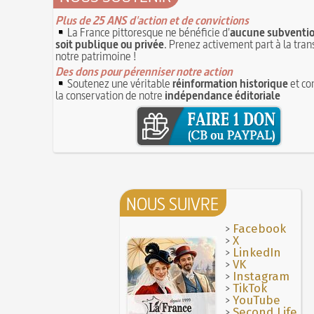
6 juillet 1819 : décès de Sophie Blanchard,
14 septembre 1927 : mort tragique de la d
femme aéronaute professionnelle
Plus de 25 ANS d'action et de convictions
6 JUILLET
Isadora Duncan
La France pittoresque ne bénéficie d'
aucune subventio
5 juillet 1857 : mort de Barthélemy Thimonn
Poisson d'avril (Origine du)
soit publique ou privée
. Prenez activement part à la tra
inventeur de la machine à coudre
5 JUILLET
notre patrimoine !
Mentchikoff de Chartres : le bonbon et son 
Maison Blanqui : restauration d'horloges et
Des dons pour pérenniser notre action
On a souvent besoin d'un plus petit que so
pendules anciennes (Moselle)
4 JUILLET
Soutenez une véritable
réinformation historique
et co
Avoir la tête près du bonnet
4 juillet 1465 : ordonnance imposant la pr
la conservation de notre
indépendance éditoriale
lanternes dans les rues
Bûche de Noël (Origine et histoire de la)
4 JUILLET
28 juillet 1794 : supplice de Robespierre et
Voir la lune à gauche
3 JUILLET
partie de ses complices
3 juillet 987 : Hugues Capet est couronné et
16 octobre 1793 : exécution de la reine Mari
des Francs à Noyon
3 JUILLET
Antoinette
Maternités, archéologie de la figure mater
Hâtez-vous lentement
JUILLET
Troisième République (1870-1940)
NOUS SUIVRE
Le masque de l'ingérence ou le peuple sou
Vatel, « perdu d'honneur », se suicide lors 
1ER JUILLET
donné en 1671 par le prince de Condé à Louis
>
Facebook
1er juillet 1903 : début du premier Tour de 
>
cycliste
X
1ER JUILLET
>
LinkedIn
30 juin 1559 : Henri II est mortellement ble
>
VK
coup de lance lors d’un tournoi
30 JUIN
>
Instagram
>
Thérapeutique alcoolique au Moyen Âge
TikTok
29 J
>
YouTube
>
Second Life