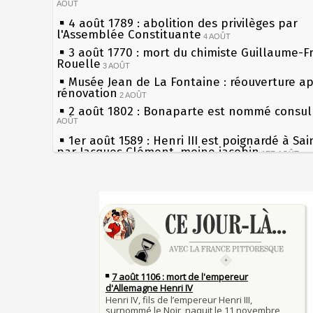
AOÛT
4 août 1789 : abolition des privilèges par
l'Assemblée Constituante
4 AOÛT
3 août 1770 : mort du chimiste Guillaume-F
Rouelle
3 AOÛT
Musée Jean de La Fontaine : réouverture a
rénovation
2 AOÛT
2 août 1802 : Bonaparte est nommé consul 
AOÛT
1er août 1589 : Henri III est poignardé à Sa
par Jacques Clément, moine jacobin
1ER AOÛT
31 juillet 1899 : décret instaurant les moug
boîtes aux lettres en fonte de Léon Mougeot
Sécheresses (Grandes), étés caniculaires à 
30 juillet 1918 : mort d'Auguste Poulain, fo
les siècles
Chocolat Poulain
30 JUILLET
27 mai 1610 : supplice de François Ravaillac
29 juillet 1881 : loi sur la liberté de la pres
du roi Henri IV
28 juillet 1794 : supplice de Robespierre et
Pierre qui roule n'amasse pas mousse
partie de ses complices
28 JUILLET
Qui aime bien châtie bien
27 juillet 1214 : bataille de Bouvines et vict
Tout vient à point à qui sait attendre
Français sur l'empereur Otton IV allié des Ang
François II (né le 19 janvier 1544, mort le 
JUILLET
1560)