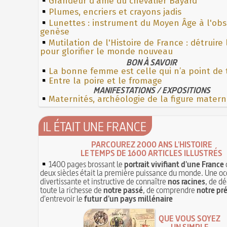
Grandeur d'âme du chevalier Bayard
Plumes, encriers et crayons jadis
Lunettes : instrument du Moyen Âge à l'ob
genèse
Mutilation de l'Histoire de France : détruire
pour glorifier le monde nouveau
BON À SAVOIR
La bonne femme est celle qui n’a point de 
Entre la poire et le fromage
MANIFESTATIONS / EXPOSITIONS
Maternités, archéologie de la figure matern
IL ÉTAIT UNE FRANCE
PARCOUREZ 2000 ANS L'HISTOIRE
LE TEMPS DE 1600 ARTICLES ILLUSTRÉS
1400 pages brossant le
portrait vivifiant d'une France
deux siècles était la première puissance du monde. Une oc
divertissante et instructive de connaître
nos racines
, de dé
toute la richesse de
notre passé
, de comprendre
notre pr
d'entrevoir le
futur d'un pays millénaire
QUE VOUS SOYEZ