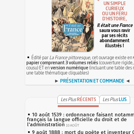
UN SIMPLE
CURIEUX
OU UN FÉRU
D'HISTOIRE,
Il était une France
saura vous ravir
par ses récits
abondamment
illustrés !
Édité par
La France pittoresque
, cet ouvrage existe en
papier comprenant 3 volumes reliés
(couverture rigide,
cousu) ET en
version numérique
(incluant une table des 
une table thématique cliquables)
►
PRÉSENTATION ET COMMANDE
◄
Les Plus
RÉCENTS
Les Plus
LUS
10 août 1539 : ordonnance faisant notam
français la langue officielle du droit et de
l'administration
10 AOÛT
9 août 1888 : mort du poète et inventeur 