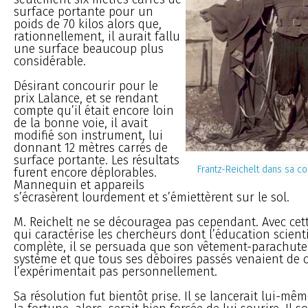
surface portante pour un
poids de 70 kilos alors que,
rationnellement, il aurait fallu
une surface beaucoup plus
considérable.
Désirant concourir pour le
prix Lalance, et se rendant
compte qu’il était encore loin
de la bonne voie, il avait
modifié son instrument, lui
donnant 12 mètres carrés de
surface portante. Les résultats
Frantz-Reichelt dans sa c
furent encore déplorables.
Mannequin et appareils
s’écrasèrent lourdement et s’émiettèrent sur le sol.
M. Reichelt ne se découragea pas cependant. Avec cet
qui caractérise les chercheurs dont l’éducation scient
complète, il se persuada que son vêtement-parachute 
système et que tous ses déboires passés venaient de c
l’expérimentait pas personnellement.
Sa résolution fut bientôt prise. Il se lancerait lui-mê