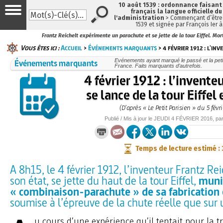
10 août 1539 : ordonnance faisan
français la langue officielle du
l'administration
> Commençant d’être 
1539 et signée par François Ier 
Frantz Reichelt expérimente un parachute et se jette de la tour Eiffel. Mort
Vous êtes ici :
Accueil
>
Événements marquants
> 4 février 1912 : l'in
Événements marquants
Evénements ayant marqué le passé et la petit
France. Faits marquants d’autrefois.
4 février 1912 : l’invente
se lance de la tour Eiffel 
(D’après « Le Petit Parisien » du 5 févri
Publié / Mis à jour le
JEUDI
4 FÉVRIER 2016
, pa
Temps de lecture estimé :
A 8h15, le 4 février 1912, l’inventeur Frantz Reic
son état, se jette du haut de la tour Eiffel,
muni
« combinaison-parachute » de sa fabrication
soumise à l’épreuve de la chute réelle que su
u cours d’une expérience qu’il tentait pour la tr