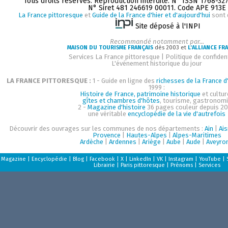
Tous droits réservés. Reproduction interdite. N° ISSN 1768-32
N° Siret 481 246619 00011. Code APE 913E
La France pittoresque
et
Guide de la France d'hier et d'aujourd'hui
sont 
Site déposé à l'INPI
Recommandé notamment par...
MAISON DU TOURISME FRANÇAIS
dès 2003 et
L'ALLIANCE FR
Services La France pittoresque
|
Politique de confident
L'événement historique du jour
LA FRANCE PITTORESQUE :
1 - Guide en ligne des
richesses de la France d'
1999 :
Histoire de France, patrimoine historique
et cultur
gîtes et chambres d'hôtes
, tourisme, gastronom
2 -
Magazine d'histoire
36 pages couleur depuis 20
une véritable
encyclopédie de la vie d'autrefois
Découvrir des ouvrages sur les communes de nos départements :
Ain
|
Ai
Provence
|
Hautes-Alpes
|
Alpes-Maritimes
Ardèche
|
Ardennes
|
Ariège
|
Aube
|
Aude
|
Aveyro
Magazine
|
Encyclopédie
|
Blog
|
Facebook
|
X
|
LinkedIn
|
VK
|
Instagram
|
YouTube
|
Librairie
|
Paris pittoresque
|
Prénoms
|
Services