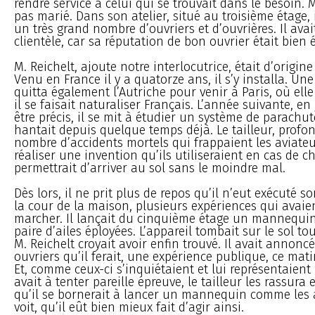
rendre service à celui qui se trouvait dans le besoin. M
pas marié. Dans son atelier, situé au troisième étage, 
un très grand nombre d’ouvriers et d’ouvrières. Il avai
clientèle, car sa réputation de bon ouvrier était bien é
M. Reichelt, ajoute notre interlocutrice, était d’origin
Venu en France il y a quatorze ans, il s’y installa. Un
quitta également l’Autriche pour venir à Paris, où elle
il se faisait naturaliser Français. L’année suivante, en 
être précis, il se mit à étudier un système de parachut
hantait depuis quelque temps déjà. Le tailleur, pro
nombre d’accidents mortels qui frappaient les aviateu
réaliser une invention qu’ils utiliseraient en cas de ch
permettrait d’arriver au sol sans le moindre mal.
Dès lors, il ne prit plus de repos qu’il n’eut exécuté son
la cour de la maison, plusieurs expériences qui avaie
marcher. Il lançait du cinquième étage un mannequi
paire d’ailes éployées. L’appareil tombait sur le sol t
M. Reichelt croyait avoir enfin trouvé. Il avait annoncé
ouvriers qu’il ferait, une expérience publique, ce matin,
Et, comme ceux-ci s’inquiétaient et lui représentaient 
avait à tenter pareille épreuve, le tailleur les rassura
qu’il se bornerait à lancer un mannequin comme les a
voit, qu’il eût bien mieux fait d’agir ainsi.