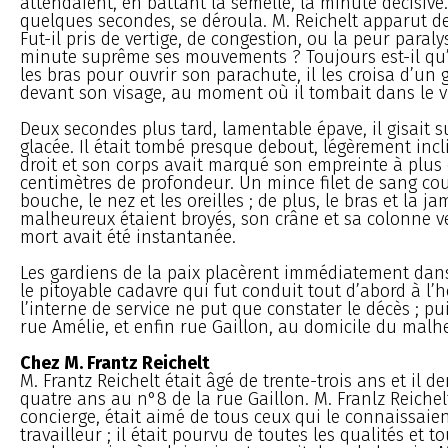
attendaient, en battant la semelle, la minute décisive.
quelques secondes, se déroula. M. Reichelt apparut de
Fut-il pris de vertige, de congestion, ou la peur paralys
minute suprême ses mouvements ? Toujours est-il qu’
les bras pour ouvrir son parachute, il les croisa d’un
devant son visage, au moment où il tombait dans le v
Deux secondes plus tard, lamentable épave, il gisait s
glacée. Il était tombé presque debout, légèrement incl
droit et son corps avait marqué son empreinte à plus 
centimètres de profondeur. Un mince filet de sang cou
bouche, le nez et les oreilles ; de plus, le bras et la j
malheureux étaient broyés, son crâne et sa colonne ve
mort avait été instantanée.
Les gardiens de la paix placèrent immédiatement da
le pitoyable cadavre qui fut conduit tout d’abord à l’h
l’interne de service ne put que constater le décès ; pu
rue Amélie, et enfin rue Gaillon, au domicile du malh
Chez M. Frantz Reichelt
M. Frantz Reichelt était âgé de trente-trois ans et il 
quatre ans au n°8 de la rue Gaillon. M. Franlz Reichelt
concierge, était aimé de tous ceux qui le connaissaien
travailleur ; il était pourvu de toutes les qualités et t