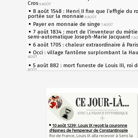
Cros
9 AOÛT
8 août 1548 : Henri II fixe que l’effigie du r
portée sur la monnaie
8 AOÛT
Payer en monnaie de singe
7 AOÛT
7 août 1834 : mort de l'inventeur du métier
semi-automatique Joseph-Marie Jacquard
7 A
6 août 1705 : chaleur extraordinaire à Pari
Occi : village fantôme surplombant la Ha
AOÛT
5 août 882 : mort funeste de Louis III, roi 
AOÛT
4 août 1789 : abolition des privilèges par
l'Assemblée Constituante
4 AOÛT
Sécheresses (Grandes), étés caniculaires à
3 août 1770 : mort du chimiste Guillaume-
les siècles
Rouelle
3 AOÛT
27 mai 1610 : supplice de François Ravailla
Musée Jean de La Fontaine : réouverture 
du roi Henri IV
rénovation
2 AOÛT
Pierre qui roule n'amasse pas mousse
2 août 1802 : Bonaparte est nommé consul
Qui aime bien châtie bien
AOÛT
Tout vient à point à qui sait attendre
1er août 1589 : Henri III est poignardé à S
François II (né le 19 janvier 1544, mort le
par Jacques Clément, moine jacobin
1ER AOÛT