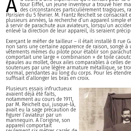
A
tour Eiffel, un jeune inventeur a trouvé hier m
des circonstances particulièrement tragiques, 
Parisien
du 5 février. M. Frantz Reichelt se consacrait 
plusieurs années, la recherche d’un appareil simple et
à servir de parachute aux aviateurs, lorsqu’un accide
enlevé la direction de leur appareil, ils seraient précipi
Exerçant le méfier de tailleur – il était installé 8 rue Ga
non sans une certaine apparence de raison, songé à ut
vêtements mêmes du pilote pour établir son parachut
comportait une large « combinaison » de toile caoutc
épaules au mollet, deux ailes comparables à celles de
soutenues par une légère armature métallique, se tr
normal, pendantes au long du corps. Pour les étendre e
suffisait d’allonger les bras en croix.
Plusieurs essais infructueux
avaient déjà été faits,
notamment au cours de 1911,
par M. Reichelt qui, jusque-là,
avait eu la sage précaution de
figurer l’aviateur par un
mannequin. A l’origine, son
appareil comportait
seulement six mètres carrés de