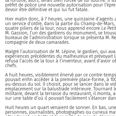
la fortune, alors, serait bien forcée de lui sourire. Il so
préfet de police une nouvelle autorisation pour l’épre
devoir être définitive et qui lui fut fatale.
Hier matin donc, à 7 heures, une quinzaine d’agents 
un service d’ordre, dans la partie du Champ-de-Mars,
quatre piliers de la tour, nous apprend encore
Le Peti
M. Gassion, l’un des gardiens du monument, se trouva
bureaux de l’administration lorsque se présenta M. Re
compagnie de deux camarades.
Malgré l’autorisation de M. Lépine, le gardien, qui ava
expériences précédentes du malheureux et prévoyait l
refusa l’accès de la tour à l’inventeur, avant d’avoir o
chefs.
A huit heures, visiblement énervé par ce contre-temps
pouvait enfin accéder à la première place-forme, à 10
au-dessus du sol. Il choisit, pour se lancer dans le vi
emplacement sur la balustrade intérieure. Tournant le
militaire, devant la terrasse du restaurant, il monta, a
sur une table d’où il pouvait facilement s’élancer dan
Huit heures un quart venaient de sonner. En bas, une
personnes, journalistes, photographes ou curieux ma