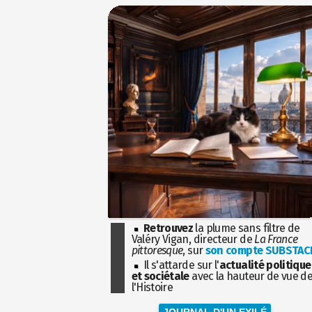
Retrouvez
la plume sans filtre de
Valéry Vigan, directeur de
La France
pittoresque
, sur
son compte SUBSTAC
Il s'attarde sur l'
actualité politique
et sociétale
avec la hauteur de vue d
l'Histoire
JOURNAL D'UN EXILÉ