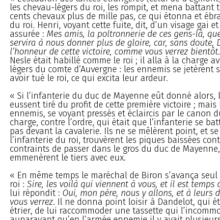
les chevau-légers du roi, les rompit, et mena battant 
cents chevaux plus de mille pas, ce qui étonna et ébr
du roi. Henri, voyant cette fuite, dit, d’un visage gai 
assurée :
Mes amis, la poltronnerie de ces gens-là, que
servira à nous donner plus de gloire, car, sans doute, 
l’honneur de cette victoire, comme vous verrez bientôt
Nesle était habillé comme le roi ; il alla à la charge a
légers du comte d’Auvergne : les ennemis se jetèrent s
avoir tué le roi, ce qui excita leur ardeur.
« Si l’infanterie du duc de Mayenne eût donné alors,
eussent tiré du profit de cette première victoire ; mais 
ennemis, se voyant pressés et éclaircis par le canon du
charge, contre l’ordre, qui était que l’infanterie se bat
pas devant la cavalerie. Ils ne se mêlèrent point, et se
l’infanterie du roi, trouvèrent les piques baissées cont
contraints de passer dans le gros du duc de Mayenne,
emmenèrent le tiers avec eux.
« En même temps le maréchal de Biron s’avança seul a
roi :
Sire, les voilà qui viennent à vous, et il est temps 
lui répondit :
Oui, mon père, nous y allons, et à leurs
vous verrez
. Il ne donna point loisir à Dandelot, qui é
étrier, de lui raccommoder une tassette qui l’incommoda
auparavant qu’en l’armée ennemie il y avait plusieurs