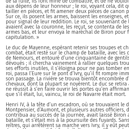
de la fuite, ils font mine de combattre, et de ne voulo
aux dépens de leur honneur ; le roi, voyant cela, dit qu’
tailler en pièces, et fit amener deux pièces de canon 
Sur ce, ils posent les armes, baissent les enseignes, e
pour signal de leur reddition. Le roi, se souvenant de l
avaient avec la couronne, les reçut, se contenta de les
armes bas, et leur envoya le maréchal de Biron pour f
capitulation. »
Le duc de Mayenne, espérant retenir ses troupes et ch
combat, était resté sur le champ de bataille, avec les
de Nemours, et entouré d’une cinquantaine de gent
dévoués ; il chercha vainement à rallier quelques trou
ses efforts inutiles, il s’éloigna pour ne pas tomber e
roi, passa l’Eure sur le pont d’Ivry, qu’il fit rompre 
son passage. La rivière se trouva bientôt encombrée 
chevaux, dont la plupart se noyèrent. Le duc se retira 
ne réussit à s’en faire ouvrir les portes qu’en affirma
que s’il était, lui, vaincu, le roi de Navarre était mort.
Henri IV, à la tête d’un escadron, où se trouvaient le 
Montpensier, d’Aumont, et plusieurs autres officiers, 
contribua au succès de la journée, avait laissé Biron 
bataille, et s’était mis à la poursuite des fuyards. San
reîtres, qui arrêtèrent sa marche vers Ivry, il y eût peut