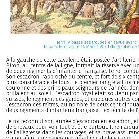
Henri IV passe ses troupes en revue avant
la bataille d’Ivry le 14 Mars 1590. Lithographie de
À la gauche de cette cavalerie était postée l’artillerie
Biron, au centre de la ligne, formait la réserve avec 
de deux régiments d’infanterie française. Le roi conduis
Son escadron, rapproché du centre, et fort de six cents 
plus considérable de tous. Le premier rang était formé 
couronne et des principaux seigneurs de l’armée, don
brillaient au soleil. L’escadron royal était soutenu pa
suisses, le régiment des gardes, et quelques autres cor
l’escadron des reîtres, au nombre de deux cent cinqua
deux régiments d’infanterie française, l’extrémité de l’a
Le roi reconnut son armée d’escadron en escadron, et 
de chevaux pour voir tout et être partout. Il remarqua 
de l’allégresse dans les courages, et sa brave assuran
y ajoutaient une espérance infaillible de la victoire. É