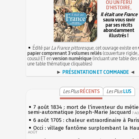
OU UN FÉRU
D'HISTOIRE,
Il était une France
saura vous ravir
par ses récits
abondamment
illustrés !
Édité par
La France pittoresque
, cet ouvrage existe en
papier comprenant 3 volumes reliés
(couverture rigide,
cousu) ET en
version numérique
(incluant une table des 
une table thématique cliquables)
►
PRÉSENTATION ET COMMANDE
◄
Les Plus
RÉCENTS
Les Plus
LUS
7 août 1834 : mort de l'inventeur du métier
semi-automatique Joseph-Marie Jacquard
7 A
6 août 1705 : chaleur extraordinaire à Pari
Occi : village fantôme surplombant la Ha
AOÛT