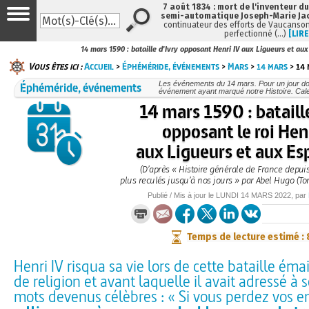
7 août 1834 : mort de l'inventeur du
semi-automatique Joseph-Marie Ja
continuateur des efforts de Vaucanson
perfectionné (…)
[LIRE
14 mars 1590 : bataille d'Ivry opposant Henri IV aux Ligueurs et au
Vous êtes ici :
Accueil
>
Éphéméride, événements
>
Mars
>
14 mars
> 14 
Éphéméride, événements
Les événements du 14 mars. Pour un jour d
événement ayant marqué notre Histoire. Cale
14 mars 1590 : bataill
opposant le roi Hen
aux Ligueurs et aux E
(D’après « Histoire générale de France depuis
plus reculés jusqu’à nos jours » par Abel Hugo (To
Publié / Mis à jour le
LUNDI
14 MARS 2022
, par
Temps de lecture estimé :
Henri IV risqua sa vie lors de cette bataille éma
de religion et avant laquelle il avait adressé à 
mots devenus célèbres : « Si vous perdez vos e