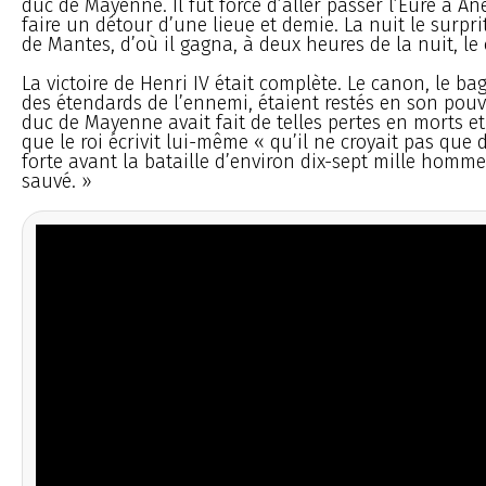
duc de Mayenne. Il fut forcé d’aller passer l’Eure à Anet
faire un détour d’une lieue et demie. La nuit le surpri
de Mantes, d’où il gagna, à deux heures de la nuit, le
La victoire de Henri IV était complète. Le canon, le ba
des étendards de l’ennemi, étaient restés en son pouv
duc de Mayenne avait fait de telles pertes en morts et
que le roi écrivit lui-même « qu’il ne croyait pas que 
forte avant la bataille d’environ dix-sept mille hommes
sauvé. »