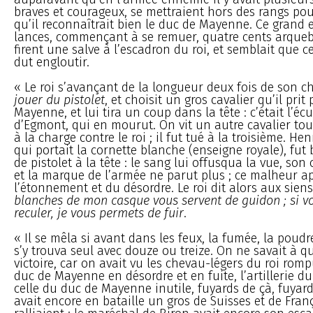
braves et courageux, se mettraient hors des rangs pou
qu’il reconnaîtrait bien le duc de Mayenne. Ce grand 
lances, commençant à se remuer, quatre cents arqueb
firent une salve à l’escadron du roi, et semblait que 
dut engloutir.
« Le roi s’avançant de la longueur deux fois de son ch
jouer du pistolet
, et choisit un gros cavalier qu’il prit
Mayenne, et lui tira un coup dans la tête : c’était l’é
d’Egmont, qui en mourut. On vit un autre cavalier tour
à la charge contre le roi ; il fut tué à la troisième. He
qui portait la cornette blanche (enseigne royale), fut
de pistolet à la tête : le sang lui offusqua la vue, son
et la marque de l’armée ne parut plus ; ce malheur a
l’étonnement et du désordre. Le roi dit alors aux siens
blanches de mon casque vous servent de guidon ; si vo
reculer, je vous permets de fuir
.
« Il se mêla si avant dans les feux, la fumée, la poudre 
s’y trouva seul avec douze ou treize. On ne savait à q
victoire, car on avait vu les chevau-légers du roi rompu
duc de Mayenne en désordre et en fuite, l’artillerie 
celle du duc de Mayenne inutile, fuyards de çà, fuyard
avait encore en bataille un gros de Suisses et de França