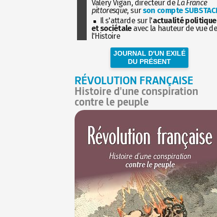
Valéry Vigan, directeur de
La France
pittoresque
, sur
son compte SUBSTAC
Il s'attarde sur l'
actualité politique
et sociétale
avec la hauteur de vue d
l'Histoire
JOURNAL D'UN EXILÉ
DU PRÉSENT
RÉVOLUTION FRANÇAISE
Histoire d'une conspiration
contre le peuple