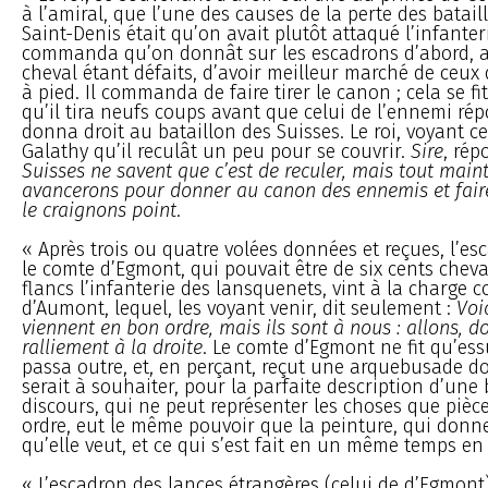
à l’amiral, que l’une des causes de la perte des batail
Saint-Denis était qu’on avait plutôt attaqué l’infanter
commanda qu’on donnât sur les escadrons d’abord, af
cheval étant défaits, d’avoir meilleur marché de ceux
à pied. Il commanda de faire tirer le canon ; cela se fi
qu’il tira neufs coups avant que celui de l’ennemi rép
donna droit au bataillon des Suisses. Le roi, voyant ce
Galathy qu’il reculât un peu pour se couvrir.
Sire
, rép
Suisses ne savent que c’est de reculer, mais tout main
avancerons pour donner au canon des ennemis et fair
le craignons point
.
« Après trois ou quatre volées données et reçues, l’e
le comte d’Egmont, qui pouvait être de six cents chev
flancs l’infanterie des lansquenets, vint à la charge 
d’Aumont, lequel, les voyant venir, dit seulement :
Voi
viennent en bon ordre, mais ils sont à nous : allons, 
ralliement à la droite
. Le comte d’Egmont ne fit qu’ess
passa outre, et, en perçant, reçut une arquebusade don
serait à souhaiter, pour la parfaite description d’une b
discours, qui ne peut représenter les choses que pièce
ordre, eut le même pouvoir que la peinture, qui donne
qu’elle veut, et ce qui s’est fait en un même temps en 
« L’escadron des lances étrangères (celui de d’Egmont)