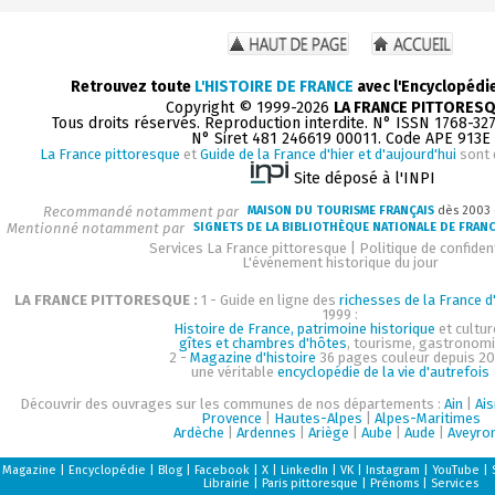
Retrouvez toute
L'HISTOIRE DE FRANCE
avec l'Encyclopédi
Copyright © 1999-2026
LA FRANCE PITTORES
Tous droits réservés. Reproduction interdite. N° ISSN 1768-32
N° Siret 481 246619 00011. Code APE 913E
La France pittoresque
et
Guide de la France d'hier et d'aujourd'hui
sont 
Site déposé à l'INPI
Recommandé notamment par
MAISON DU TOURISME FRANÇAIS
dès 2003
Mentionné notamment par
SIGNETS DE LA BIBLIOTHÈQUE NATIONALE DE FRAN
Services La France pittoresque
|
Politique de confident
L'événement historique du jour
LA FRANCE PITTORESQUE :
1 - Guide en ligne des
richesses de la France d'
1999 :
Histoire de France, patrimoine historique
et cultur
gîtes et chambres d'hôtes
, tourisme, gastronom
2 -
Magazine d'histoire
36 pages couleur depuis 20
une véritable
encyclopédie de la vie d'autrefois
Découvrir des ouvrages sur les communes de nos départements :
Ain
|
Ai
Provence
|
Hautes-Alpes
|
Alpes-Maritimes
Ardèche
|
Ardennes
|
Ariège
|
Aube
|
Aude
|
Aveyro
Magazine
|
Encyclopédie
|
Blog
|
Facebook
|
X
|
LinkedIn
|
VK
|
Instagram
|
YouTube
|
Librairie
|
Paris pittoresque
|
Prénoms
|
Services