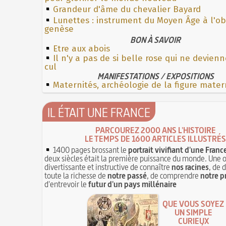
Grandeur d'âme du chevalier Bayard
Lunettes : instrument du Moyen Âge à l'o
genèse
BON À SAVOIR
Etre aux abois
Il n'y a pas de si belle rose qui ne devienn
cul
MANIFESTATIONS / EXPOSITIONS
Maternités, archéologie de la figure mater
IL ÉTAIT UNE FRANCE
PARCOUREZ 2000 ANS L'HISTOIRE
LE TEMPS DE 1600 ARTICLES ILLUSTRÉS
1400 pages brossant le
portrait vivifiant d'une Franc
deux siècles était la première puissance du monde. Une 
divertissante et instructive de connaître
nos racines
, de 
toute la richesse de
notre passé
, de comprendre
notre p
d'entrevoir le
futur d'un pays millénaire
QUE VOUS SOYEZ
UN SIMPLE
CURIEUX