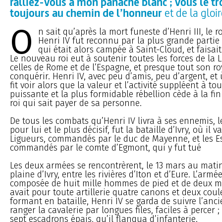
ralliez-vous à mon panache blanc ; vous le t
toujours au chemin de l’honneur
et de la gloir
O
n sait qu’après la mort funeste d’Henri III, le r
Henri IV fut reconnu par la plus grande partie 
qui était alors campée à Saint-Cloud, et faisait 
Le nouveau roi eut à soutenir toutes les forces de la Li
celles de Rome et de l’Espagne, et presque tout son 
conquérir. Henri IV, avec peu d’amis, peu d’argent, et
fit voir alors que la valeur et l’activité suppléent à tou
puissante et la plus formidable rébellion cède à la fi
roi qui sait payer de sa personne.
De tous les combats qu’Henri IV livra à ses ennemis, l
pour lui et le plus décisif, fut la bataille d’Ivry, où il v
Ligueurs, commandés par le duc de Mayenne, et les E
commandés par le comte d’Egmont, qui y fut tué
Les deux armées se rencontrèrent, le 13 mars au mati
plaine d’Ivry, entre les rivières d’Iton et d’Eure. L’armée
composée de huit mille hommes de pied et de deux mil
avait pour toute artillerie quatre canons et deux coul
formant en bataille, Henri IV se garda de suivre l’an
ranger la cavalerie par longues files, faciles à percer ;
sept escadrons épais, qu’il flanqua d’infanterie.