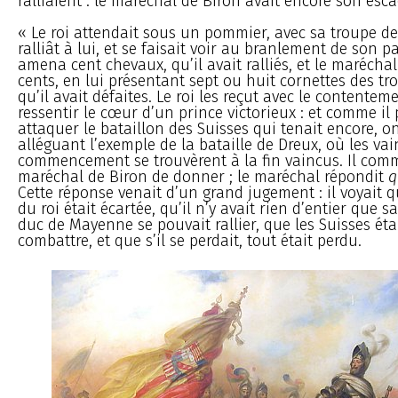
ralliaient : le maréchal de Biron avait encore son esca
« Le roi attendait sous un pommier, avec sa troupe de 
ralliât à lui, et se faisait voir au branlement de son p
amena cent chevaux, qu’il avait ralliés, et le marécha
cents, en lui présentant sept ou huit cornettes des t
qu’il avait défaites. Le roi les reçut avec le contente
ressentir le cœur d’un prince victorieux : et comme il p
attaquer le bataillon des Suisses qui tenait encore, o
alléguant l’exemple de la bataille de Dreux, où les v
commencement se trouvèrent à la fin vaincus. Il co
maréchal de Biron de donner ; le maréchal répondit
q
Cette réponse venait d’un grand jugement : il voyait 
du roi était écartée, qu’il n’y avait rien d’entier que s
duc de Mayenne se pouvait rallier, que les Suisses ét
combattre, et que s’il se perdait, tout était perdu.