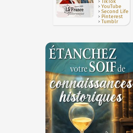
>
TikTok
>
YouTube
>
Second Life
>
Pinterest
>
Tumblr