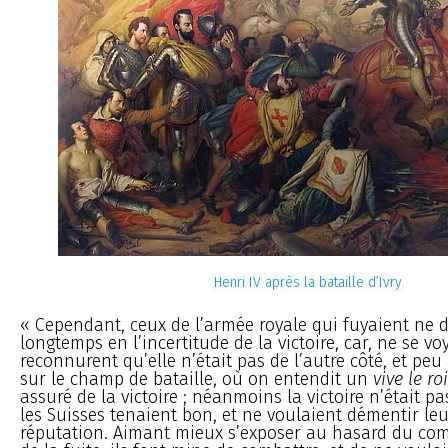
Henri IV après la bataille d’Ivry
« Cependant, ceux de l’armée royale qui fuyaient ne
longtemps en l’incertitude de la victoire, car, ne se voy
reconnurent qu’elle n’était pas de l’autre côté, et peu 
sur le champ de bataille, où on entendit un
vive le roi
assuré de la victoire ; néanmoins la victoire n’était pa
les Suisses tenaient bon, et ne voulaient démentir le
réputation. Aimant mieux s’exposer au hasard du com