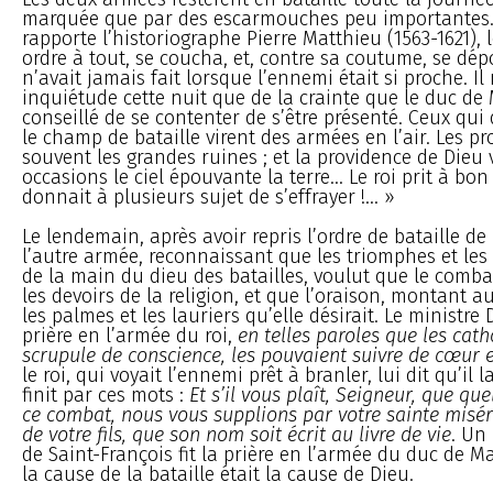
marquée que par des escarmouches peu importantes.
rapporte l’historiographe Pierre Matthieu (1563-1621), 
ordre à tout, se coucha, et, contre sa coutume, se dépo
n’avait jamais fait lorsque l’ennemi était si proche. Il
inquiétude cette nuit que de la crainte que le duc de
conseillé de se contenter de s’être présenté. Ceux qu
le champ de bataille virent des armées en l’air. Les p
souvent les grandes ruines ; et la providence de Dieu 
occasions le ciel épouvante la terre... Le roi prit à bo
donnait à plusieurs sujet de s’effrayer !... »
Le lendemain, après avoir repris l’ordre de bataille de l
l’autre armée, reconnaissant que les triomphes et les 
de la main du dieu des batailles, voulut que le com
les devoirs de la religion, et que l’oraison, montant au
les palmes et les lauriers qu’elle désirait. Le ministre
prière en l’armée du roi,
en telles paroles que les cath
scrupule de conscience, les pouvaient suivre de cœur 
le roi, qui voyait l’ennemi prêt à branler, lui dit qu’il la
finit par ces mots :
Et s’il vous plaît, Seigneur, que q
ce combat, nous vous supplions par votre sainte miséri
de votre fils, que son nom soit écrit au livre de vie
. Un 
de Saint-François fit la prière en l’armée du duc de M
la cause de la bataille était la cause de Dieu.