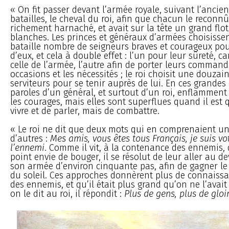
« On fit passer devant l’armée royale, suivant l’ancie
batailles, le cheval du roi, afin que chacun le reconnût 
richement harnaché, et avait sur la tête un grand flo
blanches. Les princes et généraux d’armées choisisse
bataille nombre de seigneurs braves et courageux pou
d’eux, et cela à double effet : l’un pour leur sûreté, c
celle de l’armée, l’autre afin de porter leurs comman
occasions et les nécessités ; le roi choisit une douzai
serviteurs pour se tenir auprès de lui. En ces grandes 
paroles d’un général, et surtout d’un roi, enflammen
les courages, mais elles sont superflues quand il est
vivre et de parler, mais de combattre.
« Le roi ne dit que deux mots qui en comprenaient une
d’autres :
Mes amis, vous êtes tous Français, je suis votr
l’ennemi
. Comme il vit, à la contenance des ennemis, 
point envie de bouger, il se résolut de leur aller au de
son armée d’environ cinquante pas, afin de gagner le
du soleil. Ces approches donnèrent plus de connais
des ennemis, et qu’il était plus grand qu’on ne l’ava
on le dit au roi, il répondit :
Plus de gens, plus de gloi