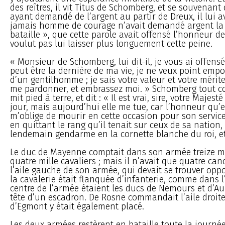
des reîtres, il vit Titus de Schomberg, et se souvenant q
ayant demandé de l’argent au partir de Dreux, il lui 
jamais homme de courage n’avait demandé argent la 
bataille », que cette parole avait offensé l’honneur de 
voulut pas lui laisser plus longuement cette peine.
« Monsieur de Schomberg, lui dit-il, je vous ai offensé
peut être la dernière de ma vie, je ne veux point emp
d’un gentilhomme ; je sais votre valeur et votre mérite
me pardonner, et embrassez moi. » Schomberg tout c
mit pied à terre, et dit : « Il est vrai, sire, votre Majes
jour, mais aujourd’hui elle me tue, car l’honneur qu’e
m’oblige de mourir en cette occasion pour son service. 
en quittant le rang qu’il tenait sur ceux de sa nation, i
lendemain gendarme en la cornette blanche du roi, et 
Le duc de Mayenne comptait dans son armée treize mi
quatre mille cavaliers ; mais il n’avait que quatre ca
l’aile gauche de son armée, qui devait se trouver oppo
la cavalerie était flanquée d’infanterie, comme dans 
centre de l’armée étaient les ducs de Nemours et d’A
tête d’un escadron. De Rosne commandait l’aile droite
d’Egmont y était également placé.
Les deux armées restèrent en bataille toute la journée