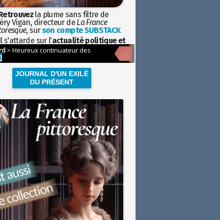
Retrouvez
la plume sans filtre de
éry Vigan, directeur de
La France
toresque
, sur
son compte SUBSTACK
l s'attarde sur l'
actualité politique et
ciétale
avec la hauteur de vue de
istoire
JOURNAL D'UN EXILÉ
DU PRÉSENT