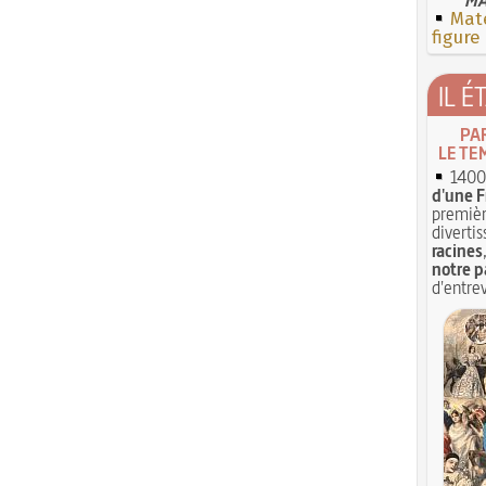
Mate
figure
IL É
PA
LE TE
1400 
d'une F
premièr
divertis
racines
notre p
d'entrev