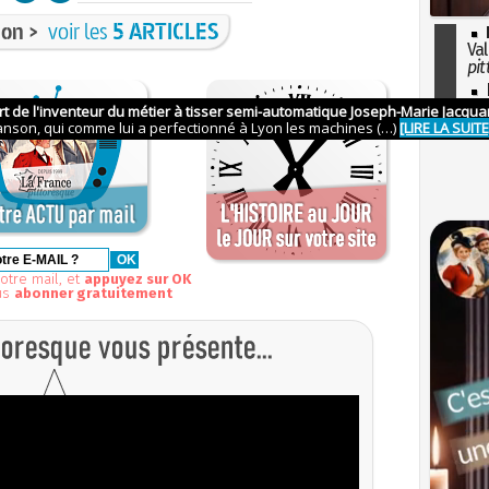
on >
voir les
5 ARTICLES
Val
pit
I
so
l'H
otre mail, et
appuyez sur OK
us
abonner gratuitement