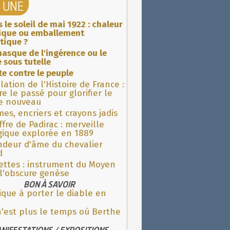
A UNE
 le soleil de mai 1922 : chaleur
rique ou emballement
tique ?
asque de l'ingérence ou le
 sous tutelle
ite contre le peuple
lation de l'Histoire de France :
re le passé pour glorifier le
 nouveau
es, encriers et crayons jadis
fre de Padirac : merveille
gique explorée en 1889
ndeur d'âme du chevalier
d
ettes : instrument du Moyen
l'obscure genèse
BON À SAVOIR
que à porter le diable en
'est plus le temps où Berthe
NIFESTATIONS / EXPOSITIONS