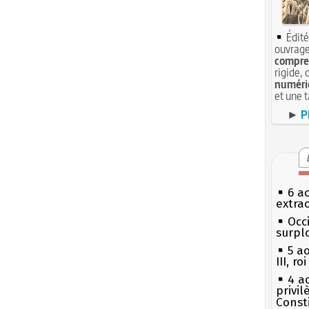
Édité
ouvrage
compren
rigide, 
numéri
et une 
►
P
6 a
extrao
Occi
surpl
5 a
III, r
4 a
privi
Const