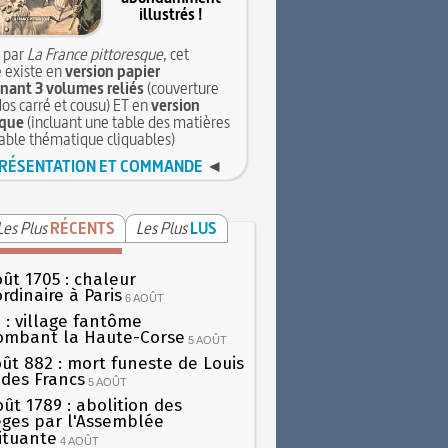
illustrés !
 par
La France pittoresque
, cet
 existe en
version papier
ant 3 volumes reliés
(couverture
dos carré et cousu) ET en
version
que
(incluant une table des matières
table thématique cliquables)
RÉSENTATION ET COMMANDE
◄
Les Plus
RÉCENTS
Les Plus
LUS
oût 1705 : chaleur
rdinaire à Paris
6 AOÛT
 : village fantôme
ombant la Haute-Corse
5 AOÛT
oût 882 : mort funeste de Louis
oi des Francs
5 AOÛT
oût 1789 : abolition des
lèges par l'Assemblée
ituante
4 AOÛT