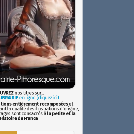
UVREZ
nos titres sur...
IBRAIRIE
en ligne (cliquez ici)
itions entièrement recomposées
et
nt la qualité des illustrations d'origine,
rages sont consacrés à
la petite et la
Histoire de France