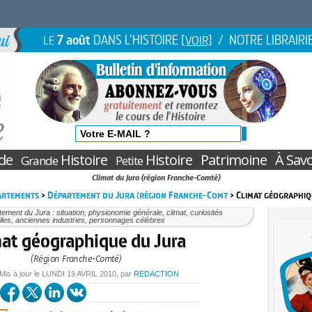
7 août
DANS L'HISTOIRE
/ NOTRE LIBRAIRI
LE
[VOIR]
de
Histoire
Histoire
Patrimoine
À Savo
Grande
Petite
Climat du Jura (région Franche-Comté)
partements
>
Département du Jura (région Franche-Comt
> Climat géographiq
ement du Jura : situation, physionomie générale, climat, curiosités
lles, anciennes industries, personnages célèbres
at géographique du Jura
(Région Franche-Comté)
 Mis à jour le
LUNDI
19 AVRIL 2010
, par
REDACTION