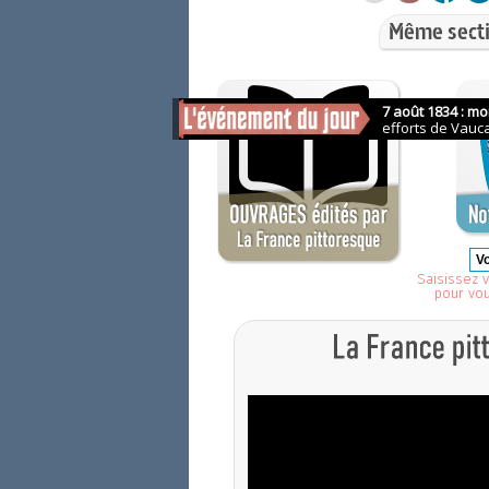
Même secti
Saisissez v
pour vo