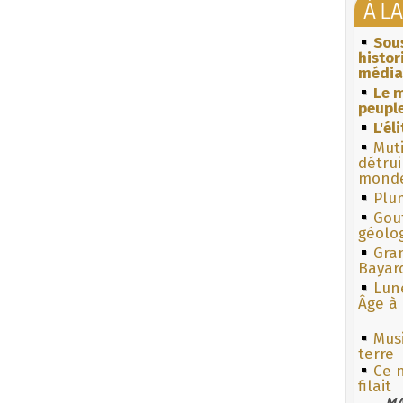
À L
Sous
histo
média
Le m
peuple
L'él
Muti
détrui
monde
Plum
Gouf
géolo
Gra
Bayar
Lun
Âge à 
Musi
terre
Ce n
filait
MA