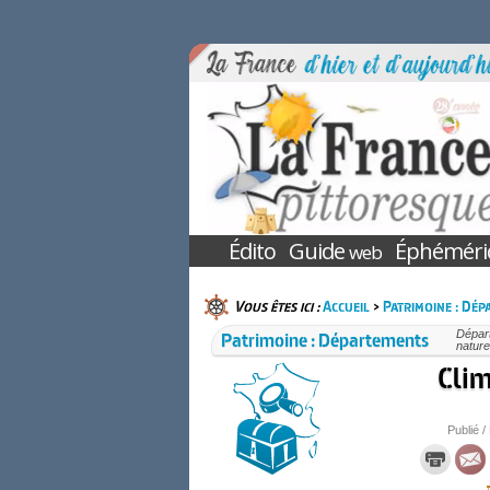
Édito
Guide
Éphéméri
web
Vous êtes ici :
Accueil
>
Patrimoine : Dé
Patrimoine : Départements
Départ
nature
Clim
Publié /