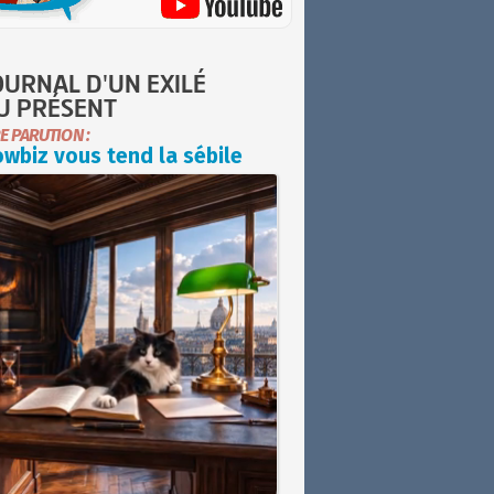
OURNAL D'UN EXILÉ
U PRÉSENT
E PARUTION :
wbiz vous tend la sébile