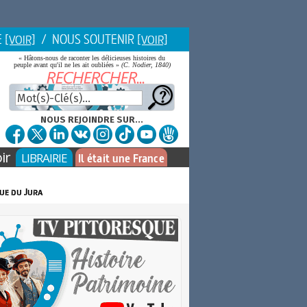
E
/ NOUS SOUTENIR
[VOIR]
[VOIR]
« Hâtons-nous de raconter les délicieuses histoires du
peuple avant qu'il ne les ait oubliées »
(C. Nodier, 1840)
NOUS REJOINDRE SUR...
ir
LIBRAIRIE
Il était une France
ue du Jura