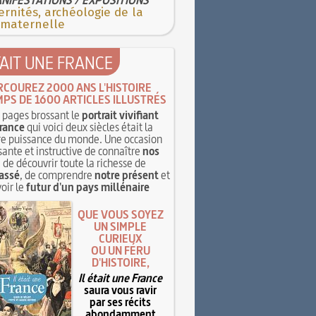
rnités, archéologie de la
 maternelle
TAIT UNE FRANCE
RCOUREZ 2000 ANS L'HISTOIRE
MPS DE 1600 ARTICLES ILLUSTRÉS
pages brossant le
portrait vivifiant
rance
qui voici deux siècles était la
e puissance du monde. Une occasion
sante et instructive de connaître
nos
, de découvrir toute la richesse de
assé
, de comprendre
notre présent
et
oir le
futur d'un pays millénaire
QUE VOUS SOYEZ
UN SIMPLE
CURIEUX
OU UN FÉRU
D'HISTOIRE,
Il était une France
saura vous ravir
par ses récits
abondamment