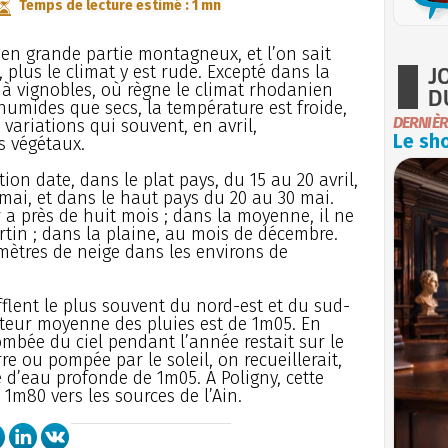
Temps de lecture estimé : 1 mn
en grande partie montagneux, et l’on sait
J
 plus le climat y est rude. Excepté dans la
s à vignobles, où règne le climat rhodanien
D
humides que secs, la température est froide,
DERNIÈR
 variations qui souvent, en avril,
Le sho
s végétaux.
tion date, dans le plat pays, du 15 au 20 avril,
mai, et dans le haut pays du 20 au 30 mai.
 a près de huit mois ; dans la moyenne, il ne
in ; dans la plaine, au mois de décembre.
ètres de neige dans les environs de
oufflent le plus souvent du nord-est et du sud-
uteur moyenne des pluies est de 1m05. En
tombée du ciel pendant l’année restait sur le
re ou pompée par le soleil, on recueillerait,
d’eau profonde de 1m05. A Poligny, cette
 1m80 vers les sources de l’Ain.