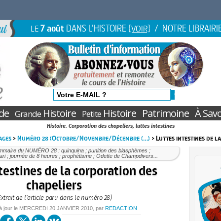
7 août
DANS L'HISTOIRE
/ NOTRE LIBRAIRI
LE
[VOIR]
de
Histoire
Histoire
Patrimoine
À Savo
Grande
Petite
Histoire. Corporation des chapeliers, luttes intestines
ages
>
Numéro 28 (Octobre/Novembre/Décembre (…)
> Luttes intestines de l
mmaire du NUMÉRO 28 : quinquina ; punition des blasphèmes ;
ari ; journée de 8 heures ; prophétisme ; Odette de Champdivers...
testines de la corporation des
chapeliers
Extrait de l’article paru dans le numéro 28)
à jour le
MERCREDI
20 JANVIER 2010
, par
REDACTION