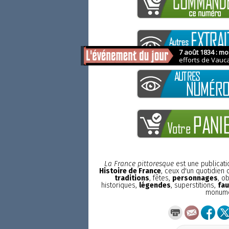
La France pittoresque
est une publicat
Histoire de France
, ceux d'un quotidien
traditions
, fêtes,
personnages
, o
historiques,
légendes
, superstitions,
fau
monum