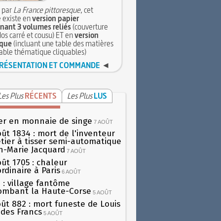
 par
La France pittoresque
, cet
 existe en
version papier
ant 3 volumes reliés
(couverture
dos carré et cousu) ET en
version
que
(incluant une table des matières
table thématique cliquables)
RÉSENTATION ET COMMANDE
◄
Les Plus
RÉCENTS
Les Plus
LUS
er en monnaie de singe
7 AOÛT
oût 1834 : mort de l'inventeur
tier à tisser semi-automatique
h-Marie Jacquard
7 AOÛT
oût 1705 : chaleur
rdinaire à Paris
6 AOÛT
 : village fantôme
ombant la Haute-Corse
5 AOÛT
oût 882 : mort funeste de Louis
oi des Francs
5 AOÛT