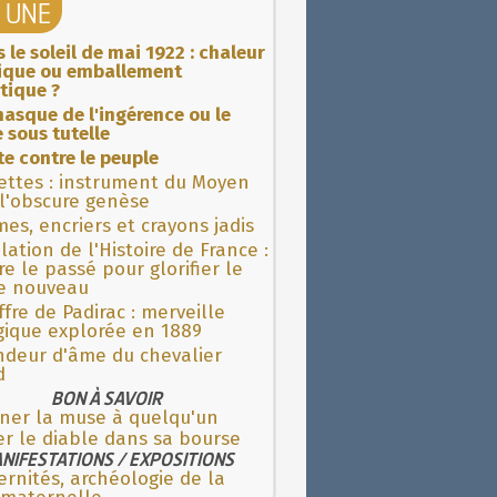
A UNE
 le soleil de mai 1922 : chaleur
rique ou emballement
tique ?
asque de l'ingérence ou le
 sous tutelle
ite contre le peuple
ettes : instrument du Moyen
l'obscure genèse
es, encriers et crayons jadis
lation de l'Histoire de France :
re le passé pour glorifier le
 nouveau
fre de Padirac : merveille
gique explorée en 1889
ndeur d'âme du chevalier
d
BON À SAVOIR
ner la muse à quelqu'un
r le diable dans sa bourse
NIFESTATIONS / EXPOSITIONS
rnités, archéologie de la