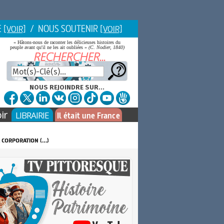
E
/ NOUS SOUTENIR
[VOIR]
[VOIR]
« Hâtons-nous de raconter les délicieuses histoires du
peuple avant qu'il ne les ait oubliées »
(C. Nodier, 1840)
NOUS REJOINDRE SUR...
ir
LIBRAIRIE
Il était une France
a corporation (…)