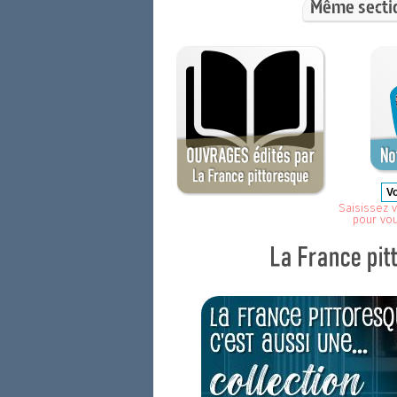
Même secti
Saisissez v
pour vo