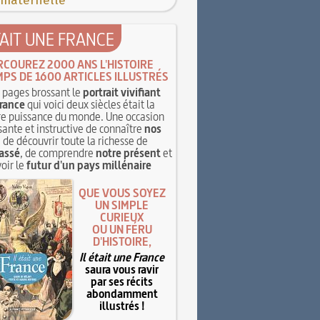
 maternelle
TAIT UNE FRANCE
RCOUREZ 2000 ANS L'HISTOIRE
MPS DE 1600 ARTICLES ILLUSTRÉS
pages brossant le
portrait vivifiant
rance
qui voici deux siècles était la
e puissance du monde. Une occasion
sante et instructive de connaître
nos
, de découvrir toute la richesse de
assé
, de comprendre
notre présent
et
oir le
futur d'un pays millénaire
QUE VOUS SOYEZ
UN SIMPLE
CURIEUX
OU UN FÉRU
D'HISTOIRE,
Il était une France
saura vous ravir
par ses récits
abondamment
illustrés !