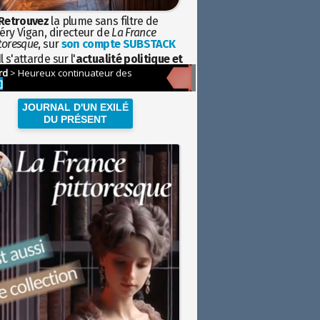
Retrouvez
la plume sans filtre de
éry Vigan, directeur de
La France
toresque
, sur
son compte SUBSTACK
l s'attarde sur l'
actualité politique et
ciétale
avec la hauteur de vue de
istoire
JOURNAL D'UN EXILÉ
DU PRÉSENT