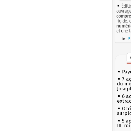
Édité
ouvrage
compren
rigide, 
numéri
et une 
►
P
Pay
7 a
du mé
Josep
6 a
extrao
Occi
surpl
5 a
III, r