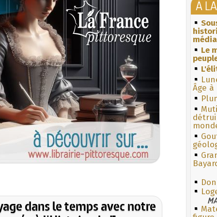
À L
Sous
histo
média
Le m
peuple
L'él
Lun
Âge à 
Plum
Muti
détrui
monde
Gouf
géolo
Gra
Bayar
Don
Loge
MA
yage dans le temps avec notre
Mate