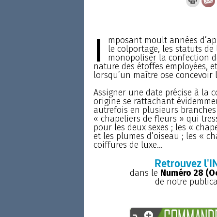
I
mposant moult années d’ap
le colportage, les statuts d
monopoliser la confection d
nature des étoffes employées, et
lorsqu’un maître ose concevoir l
Assigner une date précise à la c
origine se rattachant évidemment 
autrefois en plusieurs branches 
« chapeliers de fleurs » qui tre
pour les deux sexes ; les « chap
et les plumes d’oiseau ; les « cha
coiffures de luxe...
Retrouvez l'I
dans le
Numéro 28 (O
de notre public