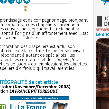
J
prentissage et de compagnonnage, prohibant
D
e la corporation des chapeliers parvenue à
es couvre-chefs, encadrent strictement la
DERNIÈR
 sont à l’origine d’un affrontement avec l’Etat
Le sho
es « demi-castors ».
orporation des chapeliers est ardu, son
à celle de la coiffure. Le métier se divisait
répondant à autant de spécialités : les
ssaient des couronnes et des
chapels floris
eliers de paon » qui employaient les aigrettes
peliers d’orfrois » qui travaillaient les
NTÉGRALITÉ de cet article
ctobre/Novembre/Décembre 2008)
ation
LA FRANCE PITTORESQUE