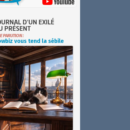
OURNAL D'UN EXILÉ
U PRÉSENT
E PARUTION :
wbiz vous tend la sébile