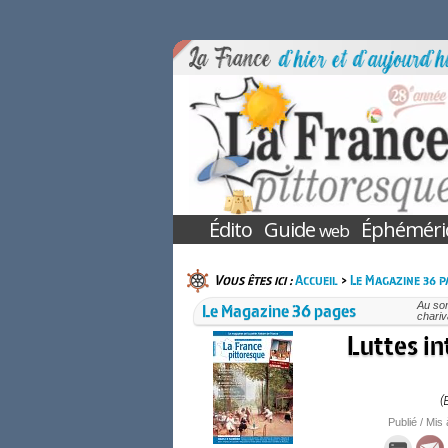
Édito
Guide
Éphéméri
web
Vous êtes ici :
Accueil
>
Le Magazine 36 p
Le Magazine 36 pages
Au so
chariv
Luttes in
(
Publié / Mis 