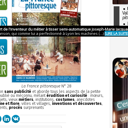
Val
pit
I
so
l'H
La France pittoresque
N° 28
ion
sans publicité
et aborde tous les aspects de la petite
 oublié ou méconnu, mêlant
érudition et curiosité
: mœurs,
bjets, vieux
métiers
, institutions,
costumes
, anecdotes
ne et flore
, villes et villages,
inventions et découvertes
,
ents,
procès
surprenants