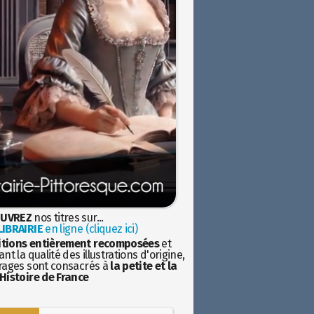
UVREZ
nos titres sur...
IBRAIRIE
en ligne (cliquez ici)
itions entièrement recomposées
et
nt la qualité des illustrations d'origine,
rages sont consacrés à
la petite et la
Histoire de France