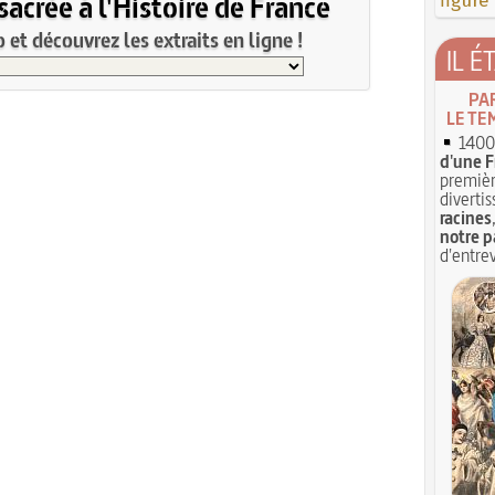
acrée à l'Histoire de France
figure
et découvrez les extraits en ligne !
IL É
PA
LE TE
1400 
d'une F
premièr
divertis
racines
notre p
d'entrev