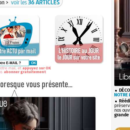
on >
voir les
36 ARTICLES
otre mail, et
appuyez sur OK
us
abonner gratuitement
DÉCO
NOTRE L
Rééd
préserva
nos ouv
grande 