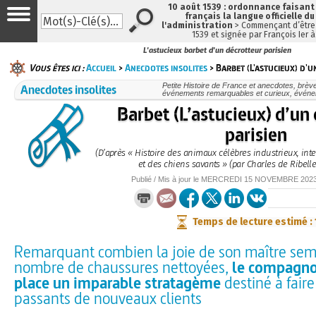
10 août 1539 : ordonnance faisan
français la langue officielle du
l'administration
> Commençant d’être 
1539 et signée par François Ier 
L'astucieux barbet d'un décrotteur parisien
Vous êtes ici :
Accueil
>
Anecdotes insolites
> Barbet (L'astucieux) d'
Anecdotes insolites
Petite Histoire de France et anecdotes, brèves
événements remarquables et curieux, évén
Barbet (L’astucieux) d’un
parisien
(D’après « Histoire des animaux célèbres industrieux, inte
et des chiens savants » (par Charles de Ribelle
Publié / Mis à jour le
MERCREDI
15 NOVEMBRE 202
Temps de lecture estimé :
Remarquant combien la joie de son maître semb
nombre de chaussures nettoyées,
le compagno
place un imparable stratagème
destiné à fair
passants de nouveaux clients