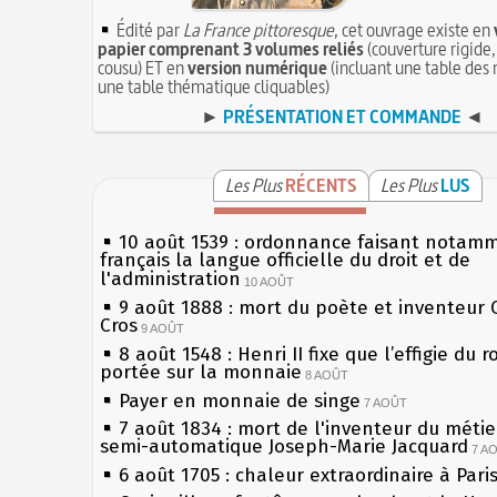
Édité par
La France pittoresque
, cet ouvrage existe en
papier comprenant 3 volumes reliés
(couverture rigide,
cousu) ET en
version numérique
(incluant une table des 
une table thématique cliquables)
►
PRÉSENTATION ET COMMANDE
◄
Les Plus
RÉCENTS
Les Plus
LUS
10 août 1539 : ordonnance faisant notam
français la langue officielle du droit et de
l'administration
10 AOÛT
9 août 1888 : mort du poète et inventeur 
Cros
9 AOÛT
8 août 1548 : Henri II fixe que l’effigie du r
portée sur la monnaie
8 AOÛT
Payer en monnaie de singe
7 AOÛT
7 août 1834 : mort de l'inventeur du métier
semi-automatique Joseph-Marie Jacquard
7 A
6 août 1705 : chaleur extraordinaire à Pari