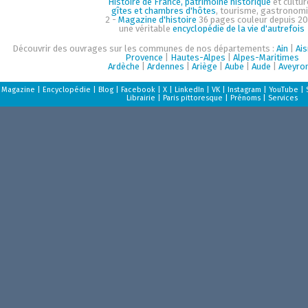
Histoire de France, patrimoine historique
et cultur
gîtes et chambres d'hôtes
, tourisme, gastronom
2 -
Magazine d'histoire
36 pages couleur depuis 20
une véritable
encyclopédie de la vie d'autrefois
Découvrir des ouvrages sur les communes de nos départements :
Ain
|
Ai
Provence
|
Hautes-Alpes
|
Alpes-Maritimes
Ardèche
|
Ardennes
|
Ariège
|
Aube
|
Aude
|
Aveyro
Magazine
|
Encyclopédie
|
Blog
|
Facebook
|
X
|
LinkedIn
|
VK
|
Instagram
|
YouTube
|
Librairie
|
Paris pittoresque
|
Prénoms
|
Services