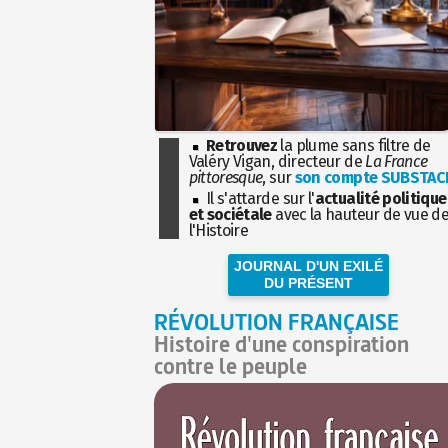
Retrouvez
la plume sans filtre de
Valéry Vigan, directeur de
La France
pittoresque
, sur
son compte SUBSTAC
Il s'attarde sur l'
actualité politique
et sociétale
avec la hauteur de vue d
l'Histoire
JOURNAL D'UN EXILÉ
DU PRÉSENT
RÉVOLUTION FRANÇAISE
Histoire d'une conspiration
contre le peuple