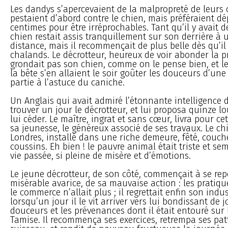
Les dandys s’apercevaient de la malpropreté de leurs
pestaient d’abord contre le chien, mais préféraient dé
centimes pour être irréprochables. Tant qu’il y avait d
chien restait assis tranquillement sur son derrière à 
distance, mais il recommençait de plus belle dès qu’il 
chalands. Le décrotteur, heureux de voir abonder la p
grondait pas son chien, comme on le pense bien, et 
la bête s’en allaient le soir goûter les douceurs d’un
partie à l’astuce du caniche.
Un Anglais qui avait admiré l’étonnante intelligence d
trouver un jour le décrotteur, et lui proposa quinze loui
lui céder. Le maître, ingrat et sans cœur, livra pour c
sa jeunesse, le généreux associé de ses travaux. Le c
Londres, installé dans une riche demeure, fêté, couc
coussins. Eh bien ! le pauvre animal était triste et sem
vie passée, si pleine de misère et d’émotions.
Le jeune décrotteur, de son côté, commençait à se rep
misérable avarice, de sa mauvaise action : les pratique
le commerce n’allait plus ; il regrettait enfin son indu
lorsqu’un jour il le vit arriver vers lui bondissant de jo
douceurs et les prévenances dont il était entouré sur 
Tamise. Il recommença ses exercices, retrempa ses pat