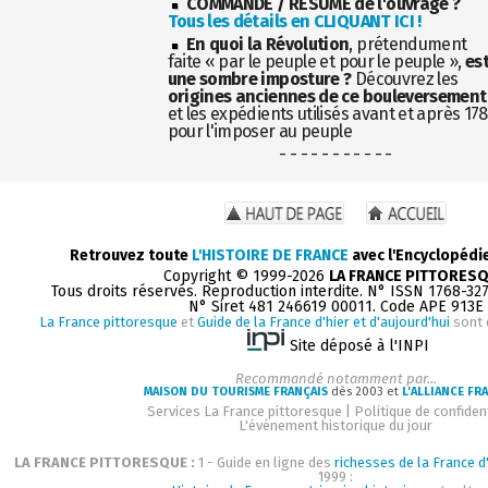
COMMANDE / RÉSUMÉ de l'ouvrage ?
Tous les détails en CLIQUANT ICI !
En quoi la Révolution
, prétendument
faite « par le peuple et pour le peuple »,
es
une sombre imposture ?
Découvrez les
origines anciennes de ce bouleversement
et les expédients utilisés avant et après 17
pour l'imposer au peuple
- - - - - - - - - - -
Retrouvez toute
L'HISTOIRE DE FRANCE
avec l'Encyclopédi
Copyright © 1999-2026
LA FRANCE PITTORES
Tous droits réservés. Reproduction interdite. N° ISSN 1768-32
N° Siret 481 246619 00011. Code APE 913E
La France pittoresque
et
Guide de la France d'hier et d'aujourd'hui
sont 
Site déposé à l'INPI
Recommandé notamment par...
MAISON DU TOURISME FRANÇAIS
dès 2003 et
L'ALLIANCE FR
Services La France pittoresque
|
Politique de confident
L'événement historique du jour
LA FRANCE PITTORESQUE :
1 - Guide en ligne des
richesses de la France d'
1999 :