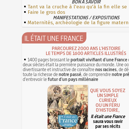
BON À SAVOIR
Tant va la cruche à l'eau qu'à la fin elle se
Faire le gros dos
MANIFESTATIONS / EXPOSITIONS
Maternités, archéologie de la figure matern
IL ÉTAIT UNE FRANCE
PARCOUREZ 2000 ANS L'HISTOIRE
LE TEMPS DE 1600 ARTICLES ILLUSTRÉS
1400 pages brossant le
portrait vivifiant d'une France
deux siècles était la première puissance du monde. Une oc
divertissante et instructive de connaître
nos racines
, de dé
toute la richesse de
notre passé
, de comprendre
notre pr
d'entrevoir le
futur d'un pays millénaire
QUE VOUS SOYEZ
UN SIMPLE
CURIEUX
OU UN FÉRU
D'HISTOIRE,
Il était une France
saura vous ravir
par ses récits