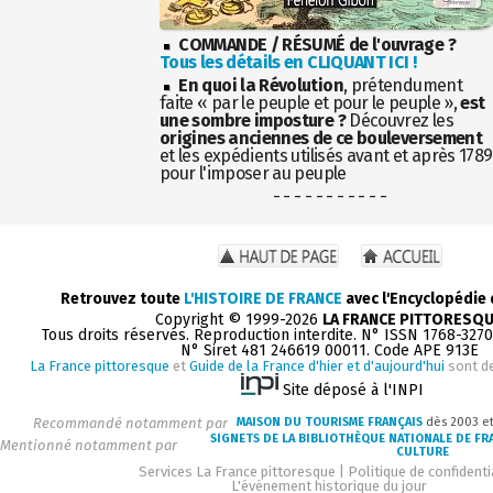
COMMANDE / RÉSUMÉ de l'ouvrage ?
Tous les détails en CLIQUANT ICI !
En quoi la Révolution
, prétendument
faite « par le peuple et pour le peuple »,
est
une sombre imposture ?
Découvrez les
origines anciennes de ce bouleversement
et les expédients utilisés avant et après 1789
pour l'imposer au peuple
- - - - - - - - - - -
Retrouvez toute
L'HISTOIRE DE FRANCE
avec l'Encyclopédie
Copyright © 1999-2026
LA FRANCE PITTORESQ
Tous droits réservés. Reproduction interdite. N° ISSN 1768-327
N° Siret 481 246619 00011. Code APE 913E
La France pittoresque
et
Guide de la France d'hier et d'aujourd'hui
sont d
Site déposé à l'INPI
Recommandé notamment par
MAISON DU TOURISME FRANÇAIS
dès 2003 e
SIGNETS DE LA BIBLIOTHÈQUE NATIONALE DE FR
Mentionné notamment par
CULTURE
Services La France pittoresque
|
Politique de confidenti
L'événement historique du jour