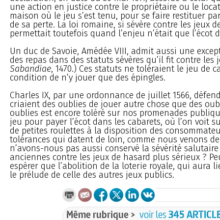
une action en justice contre le propriétaire ou le locat
maison où le jeu s’est tenu, pour se faire restituer pa
de sa perte. La loi romaine, si sévère contre les jeux d
permettait toutefois quand l’enjeu n’était que l’écot d
Un duc de Savoie, Amédée VIII, admit aussi une excep
des repas dans des statuts sévères qu’il fit contre les j
Sabandiae
, 1470.) Ces statuts ne toléraient le jeu de c
condition de n’y jouer que des épingles.
Charles IX, par une ordonnance de juillet 1566, défend
criaient des oublies de jouer autre chose que des oubl
oublies est encore toléré sur nos promenades publique
jeu pour payer l’écot dans les cabarets, où l’on voit s
de petites roulettes à la disposition des consommateu
tolérances qui datent de loin, comme nous venons de 
n’avons-nous pas aussi conservé la sévérité salutaire 
anciennes contre les jeux de hasard plus sérieux ? Pe
espérer que l’abolition de la loterie royale, qui aura l
le prélude de celle des autres jeux publics.
Même rubrique >
voir les
345 ARTICL