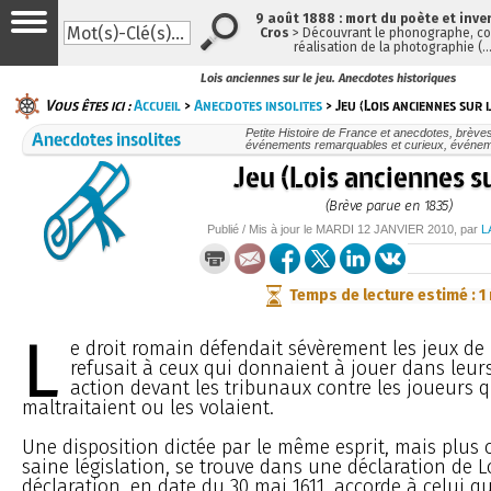
9 août 1888 : mort du poète et inve
Cros
> Découvrant le phonographe, con
réalisation de la photographie (
Lois anciennes sur le jeu. Anecdotes historiques
Vous êtes ici :
Accueil
>
Anecdotes insolites
> Jeu (Lois anciennes sur l
Anecdotes insolites
Petite Histoire de France et anecdotes, brèves e
événements remarquables et curieux, événe
Jeu (Lois anciennes su
(Brève parue en 1835)
Publié / Mis à jour le
MARDI
12 JANVIER 2010
, par
L
Temps de lecture estimé : 1
L
e droit romain défendait sévèrement les jeux de h
refusait à ceux qui donnaient à jouer dans leur
action devant les tribunaux contre les joueurs q
maltraitaient ou les volaient.
Une disposition dictée par le même esprit, mais plus
saine législation, se trouve dans une déclaration de Lo
déclaration, en date du 30 mai 1611, accorde à celui q