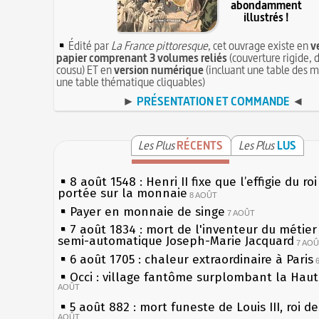
abondamment
illustrés !
Édité par
La France pittoresque
, cet ouvrage existe en
v
papier comprenant 3 volumes reliés
(couverture rigide, d
cousu) ET en
version numérique
(incluant une table des m
une table thématique cliquables)
►
PRÉSENTATION ET COMMANDE
◄
Les Plus
RÉCENTS
Les Plus
LUS
8 août 1548 : Henri II fixe que l’effigie du ro
portée sur la monnaie
8 AOÛT
Payer en monnaie de singe
7 AOÛT
7 août 1834 : mort de l'inventeur du métier 
semi-automatique Joseph-Marie Jacquard
7 AO
6 août 1705 : chaleur extraordinaire à Paris
Occi : village fantôme surplombant la Hau
AOÛT
5 août 882 : mort funeste de Louis III, roi d