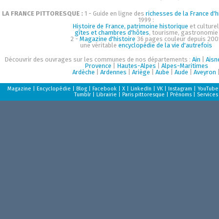
LA FRANCE PITTORESQUE :
1 - Guide en ligne des
richesses de la France d'h
1999 :
Histoire de France, patrimoine historique
et culturel
gîtes et chambres d'hôtes
, tourisme, gastronomie
2 -
Magazine d'histoire
36 pages couleur depuis 200
une véritable
encyclopédie de la vie d'autrefois
Découvrir des ouvrages sur les communes de nos départements :
Ain
|
Aisn
Provence
|
Hautes-Alpes
|
Alpes-Maritimes
Ardèche
|
Ardennes
|
Ariège
|
Aube
|
Aude
|
Aveyron
Magazine
|
Encyclopédie
|
Blog
|
Facebook
|
X
|
LinkedIn
|
VK
|
Instagram
|
YouTube
Tumblr
|
Librairie
|
Paris pittoresque
|
Prénoms
|
Services