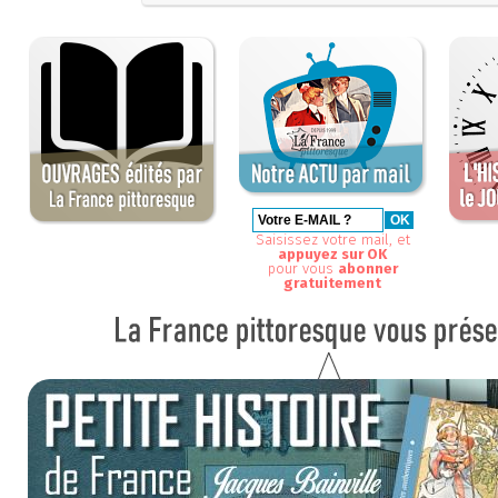
Saisissez votre mail, et
appuyez sur OK
pour vous
abonner
gratuitement