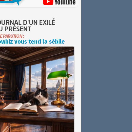
OURNAL D'UN EXILÉ
U PRÉSENT
E PARUTION :
wbiz vous tend la sébile