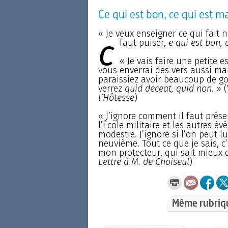
Ce qui est bon, ce qui est m
« Je veux enseigner ce qui fait n
c
faut puiser,
e qui est bon, 
« Je vais faire une petite 
vous enverrai des vers aussi mau
paraissiez avoir beaucoup de goû
verrez
quid deceat, quid non
. » 
l’Hôtesse
)
« J’ignore comment il faut présen
l’École militaire et les autres
modestie. J’ignore si l’on peut l
neuvième. Tout ce que je sais, c’
mon protecteur, qui sait mieux
Lettre à M. de Choiseul
)
Même rubriq