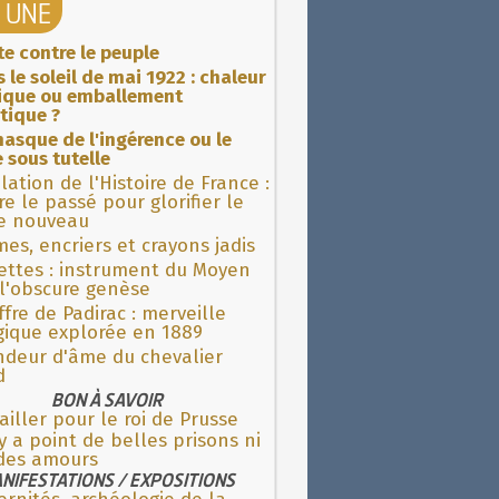
A UNE
ite contre le peuple
 le soleil de mai 1922 : chaleur
rique ou emballement
tique ?
asque de l'ingérence ou le
 sous tutelle
lation de l'Histoire de France :
re le passé pour glorifier le
 nouveau
es, encriers et crayons jadis
ettes : instrument du Moyen
l'obscure genèse
fre de Padirac : merveille
gique explorée en 1889
ndeur d'âme du chevalier
d
BON À SAVOIR
ailler pour le roi de Prusse
'y a point de belles prisons ni
ides amours
NIFESTATIONS / EXPOSITIONS