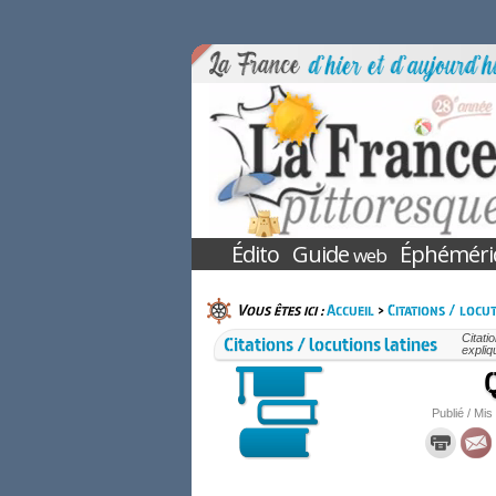
Édito
Guide
Éphéméri
web
Vous êtes ici :
Accueil
>
Citations / locut
Citations / locutions latines
Citati
expliq
Q
Publié / Mis 