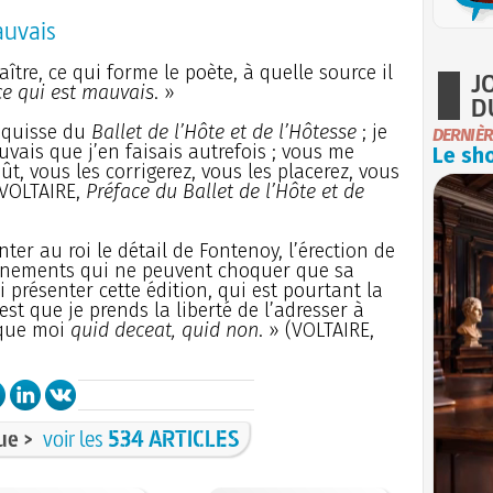
auvais
aître, ce qui forme le poète, à quelle source il
J
ce qui est mauvais
. »
D
esquisse du
Ballet de l’Hôte et de l’Hôtesse
; je
DERNIÈR
vais que j’en faisais autrefois ; vous me
Le sho
t, vous les corrigerez, vous les placerez, vous
(VOLTAIRE,
Préface du Ballet de l’Hôte et de
ter au roi le détail de Fontenoy, l’érection de
 événements qui ne peuvent choquer que sa
ui présenter cette édition, qui est pourtant la
est que je prends la liberté de l’adresser à
 que moi
quid deceat, quid non
. » (VOLTAIRE,
ue >
voir les
534 ARTICLES