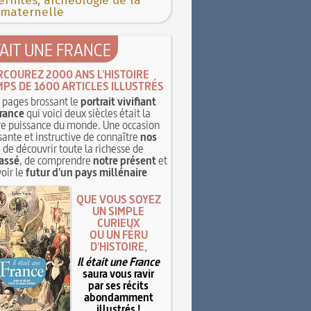
rnités, archéologie de la
 maternelle
TAIT UNE FRANCE
RCOUREZ 2000 ANS L'HISTOIRE
MPS DE 1600 ARTICLES ILLUSTRÉS
pages brossant le
portrait vivifiant
rance
qui voici deux siècles était la
e puissance du monde. Une occasion
sante et instructive de connaître
nos
, de découvrir toute la richesse de
assé
, de comprendre
notre présent
et
oir le
futur d'un pays millénaire
QUE VOUS SOYEZ
UN SIMPLE
CURIEUX
OU UN FÉRU
D'HISTOIRE,
Il était une France
saura vous ravir
par ses récits
abondamment
illustrés !