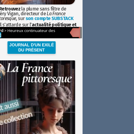
Retrouvez
la plume sans filtre de
éry Vigan, directeur de
La France
toresque
, sur
son compte SUBSTACK
l s'attarde sur l'
actualité politique et
ciétale
avec la hauteur de vue de
istoire
JOURNAL D'UN EXILÉ
DU PRÉSENT