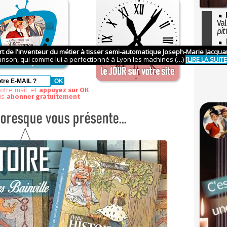
Val
pit
I
so
l'H
otre mail, et
appuyez sur OK
us
abonner gratuitement