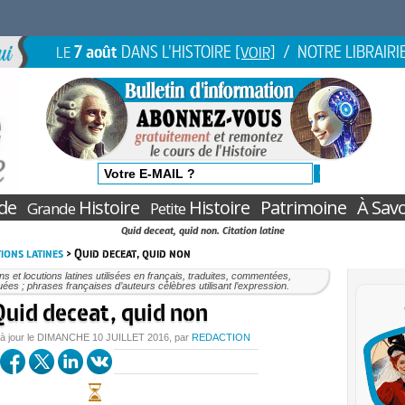
7 août
DANS L'HISTOIRE
/ NOTRE LIBRAIRI
LE
[VOIR]
de
Histoire
Histoire
Patrimoine
À Savo
Grande
Petite
Quid deceat, quid non. Citation latine
ions latines
> Quid deceat, quid non
ons et locutions latines utilisées en français, traduites, commentées,
uées ; phrases françaises d’auteurs célèbres utilisant l’expression.
uid deceat, quid non
à jour le
DIMANCHE
10 JUILLET 2016
, par
REDACTION