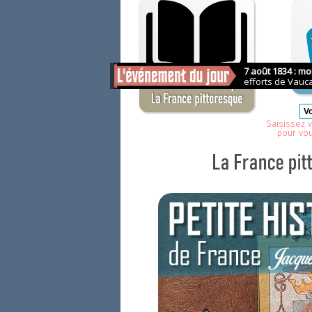
Saisissez v
pour vo