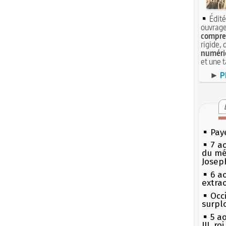
Édité
ouvrage
compren
rigide, 
numéri
et une 
►
P
Pay
7 a
du mé
Josep
6 a
extrao
Occi
surpl
5 a
III, r