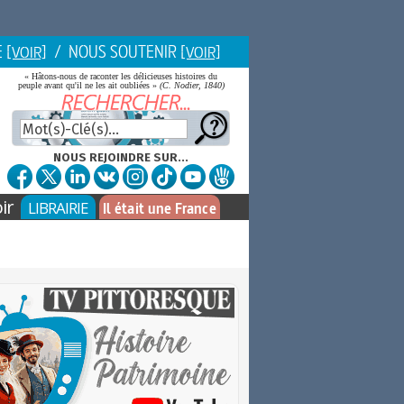
E
/ NOUS SOUTENIR
[VOIR]
[VOIR]
« Hâtons-nous de raconter les délicieuses histoires du
peuple avant qu'il ne les ait oubliées »
(C. Nodier, 1840)
NOUS REJOINDRE SUR...
ir
LIBRAIRIE
Il était une France