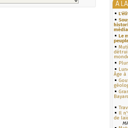
À L
L'él
Sous
histo
média
Le m
peuple
Muti
détrui
monde
Plum
Lun
Âge à 
Gouf
géolo
Gra
Bayar
Trav
Il n
de la
MA