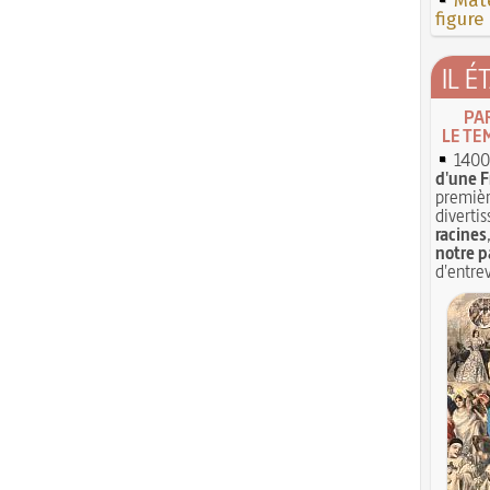
Mate
figure
IL É
PA
LE TE
1400 
d'une F
premièr
divertis
racines
notre p
d'entrev