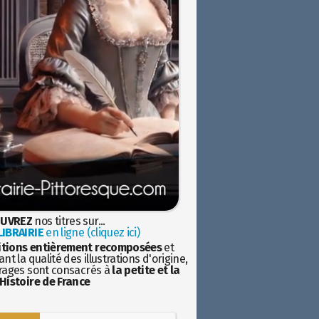
UVREZ
nos titres sur...
IBRAIRIE
en ligne (cliquez ici)
itions entièrement recomposées
et
nt la qualité des illustrations d'origine,
rages sont consacrés à
la petite et la
Histoire de France