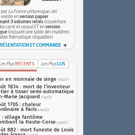
 par
La France pittoresque
, cet
 existe en
version papier
ant 3 volumes reliés
(couverture
dos carré et cousu) ET en
version
que
(incluant une table des matières
table thématique cliquables)
RÉSENTATION ET COMMANDE
◄
Les Plus
RÉCENTS
Les Plus
LUS
er en monnaie de singe
7 AOÛT
oût 1834 : mort de l'inventeur
tier à tisser semi-automatique
h-Marie Jacquard
7 AOÛT
oût 1705 : chaleur
rdinaire à Paris
6 AOÛT
 : village fantôme
ombant la Haute-Corse
5 AOÛT
oût 882 : mort funeste de Louis
oi des Francs