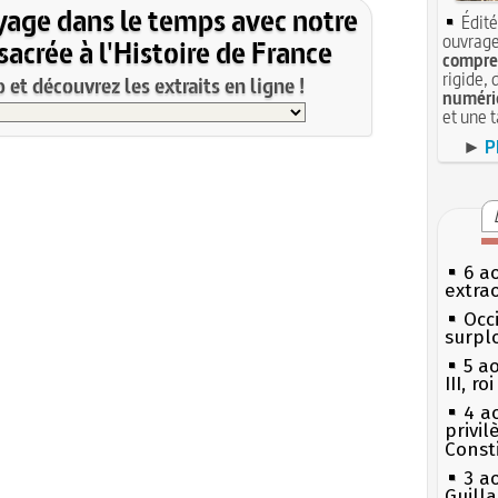
yage dans le temps avec notre
Édité
ouvrage
acrée à l'Histoire de France
compren
rigide, 
et découvrez les extraits en ligne !
numéri
et une 
►
P
6 a
extrao
Occi
surpl
5 a
III, r
4 a
privi
Const
3 a
Guill