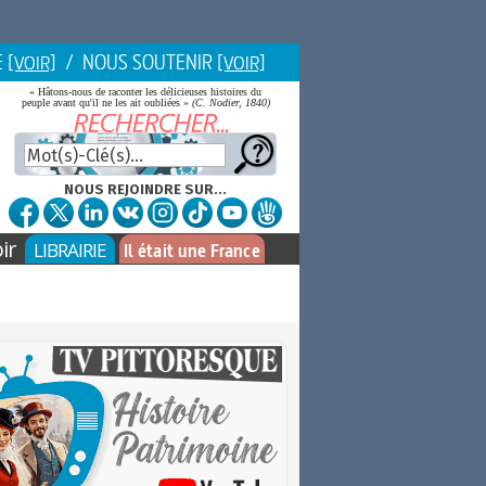
E
/ NOUS SOUTENIR
[VOIR]
[VOIR]
« Hâtons-nous de raconter les délicieuses histoires du
peuple avant qu'il ne les ait oubliées »
(C. Nodier, 1840)
NOUS REJOINDRE SUR...
ir
LIBRAIRIE
Il était une France