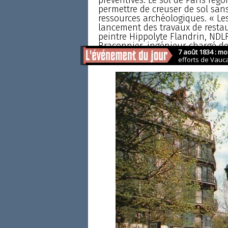
permettre de creuser de sol san
ressources archéologiques. « Les
lancement des travaux de restaur
peintre Hippolyte Flandrin, NDLR)
Braconnier, ingénieur chargé de
l’histoire à la ville de Paris.