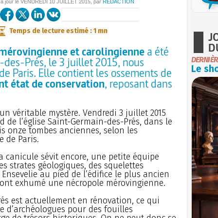
 à jour le
VENDREDI
10 JUILLET 2015
, par
REDACTION
Temps de lecture estimé : 1 mn
J
D
 mérovingienne et carolingienne
a été
des-Prés, le 3 juillet 2015, nous
DERNIÈR
Le sho
 de Paris. Elle contient les ossements de
nt état de conservation
, reposant dans
un véritable mystère. Vendredi 3 juillet 2015
d de l’église Saint-Germain-des-Prés, dans le
is onze tombes anciennes, selon les
e de Paris.
la canicule sévit encore, une petite équipe
s strates géologiques, des squelettes
nsevelie au pied de l’édifice le plus ancien
es ont exhumé une nécropole mérovingienne.
rés est actuellement en rénovation, ce qui
pe d’archéologues pour des fouilles
orge de trésors historiques. On ne peut donc se