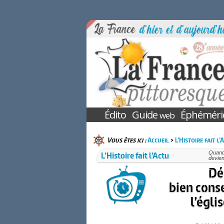
Édito
Guide
Éphéméri
web
Vous êtes ici :
Accueil
>
L’Histoire fait l’
L’Histoire fait l’Actu
Quand 
devien
Dé
bien conse
l’égl