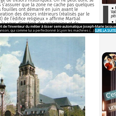
s s’assurer que la zone ne cache pas quelques
 fouilles ont démarré en juin avant le
Val
ation des décors intérieurs (réalisés par le
pit
 de l’édifice religieux » affirme Martial
I
 la sous-direction du patrimoine et de
so
l'H