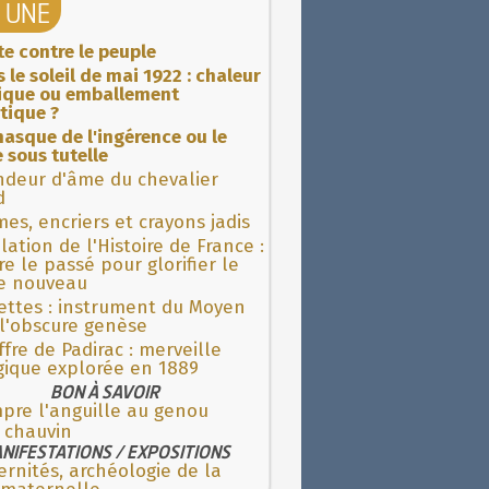
A UNE
ite contre le peuple
 le soleil de mai 1922 : chaleur
rique ou emballement
tique ?
asque de l'ingérence ou le
 sous tutelle
ndeur d'âme du chevalier
d
es, encriers et crayons jadis
lation de l'Histoire de France :
re le passé pour glorifier le
 nouveau
ettes : instrument du Moyen
l'obscure genèse
fre de Padirac : merveille
gique explorée en 1889
BON À SAVOIR
pre l'anguille au genou
 chauvin
NIFESTATIONS / EXPOSITIONS
rnités, archéologie de la