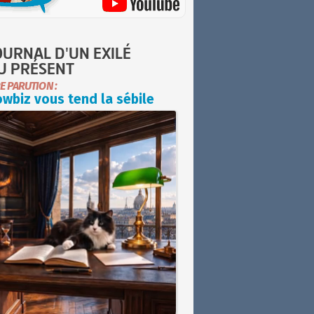
OURNAL D'UN EXILÉ
U PRÉSENT
E PARUTION :
wbiz vous tend la sébile