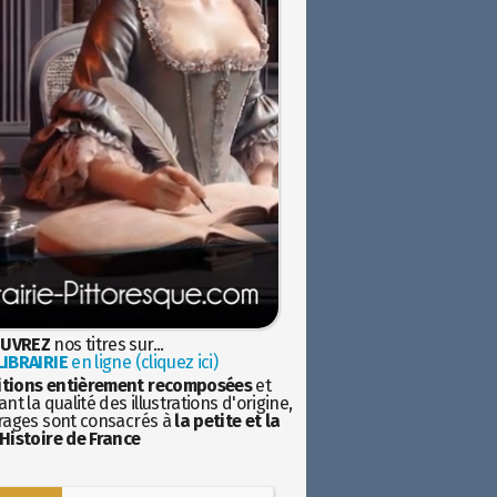
UVREZ
nos titres sur...
IBRAIRIE
en ligne (cliquez ici)
itions entièrement recomposées
et
nt la qualité des illustrations d'origine,
rages sont consacrés à
la petite et la
Histoire de France