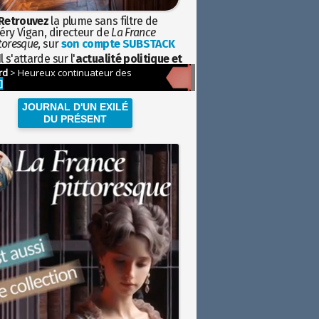
Retrouvez
la plume sans filtre de
éry Vigan, directeur de
La France
toresque
, sur
son compte SUBSTACK
l s'attarde sur l'
actualité politique et
ciétale
avec la hauteur de vue de
istoire
JOURNAL D'UN EXILÉ
DU PRÉSENT