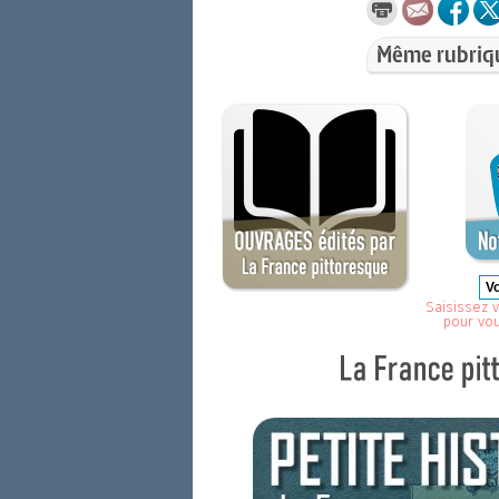
Même rubriq
Saisissez v
pour vo