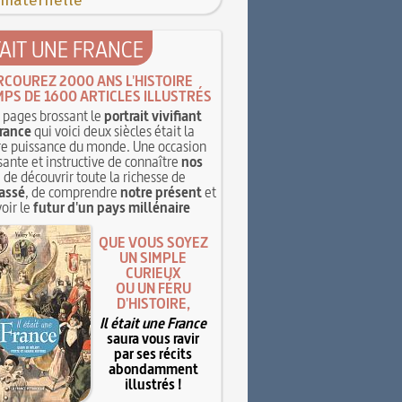
 maternelle
TAIT UNE FRANCE
RCOUREZ 2000 ANS L'HISTOIRE
MPS DE 1600 ARTICLES ILLUSTRÉS
pages brossant le
portrait vivifiant
rance
qui voici deux siècles était la
e puissance du monde. Une occasion
sante et instructive de connaître
nos
, de découvrir toute la richesse de
assé
, de comprendre
notre présent
et
oir le
futur d'un pays millénaire
QUE VOUS SOYEZ
UN SIMPLE
CURIEUX
OU UN FÉRU
D'HISTOIRE,
Il était une France
saura vous ravir
par ses récits
abondamment
illustrés !