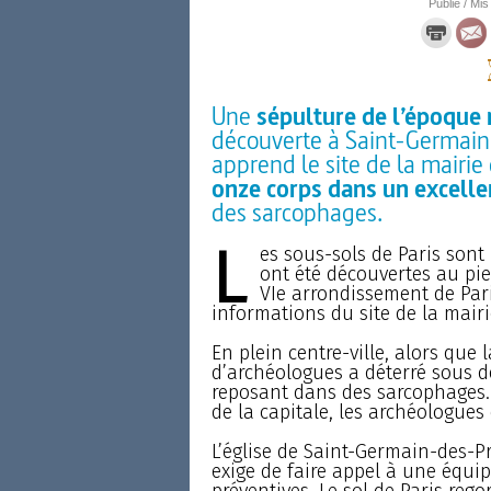
Publié / Mis
Une
sépulture de l’époque
découverte à Saint-Germain-
apprend le site de la mairie
onze corps dans un excelle
des sarcophages.
L
es sous-sols de Paris sont 
ont été découvertes au pie
VIe arrondissement de Par
informations du site de la mairi
En plein centre-ville, alors que 
d’archéologues a déterré sous de
reposant dans des sarcophages. E
de la capitale, les archéologu
L’église de Saint-Germain-des-P
exige de faire appel à une équi
préventives. Le sol de Paris reg