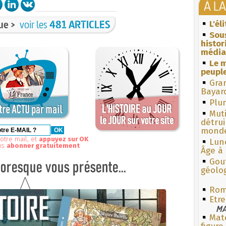
À L
ue >
voir les
481 ARTICLES
L'él
Sous
histo
média
Le m
peuple
Gra
Bayar
Plum
Muti
détrui
monde
otre mail, et
appuyez sur OK
Lun
us
abonner gratuitement
Âge à 
Gouf
géolo
Rom
Etre
MA
Mate