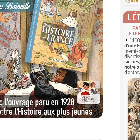
figure
IL É
PA
LE TE
1400 
d'une F
premièr
divertis
racines
notre p
d'entrev