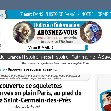
7 août
DANS L'HISTOIRE
/ NOTRE LIBRAIRI
LE
[VOIR]
de
Histoire
Histoire
Patrimoine
À Savo
Grande
Petite
Découverte de squelettes bien conservés en plein Paris
Actu
> Découverte de squelettes bien (…)
Histoire et Patrimoine font la une, s’invitent dans notre quotidien et
nent un sujet d’actualité. Le passé au cœur de l’actu.
couverte de squelettes
rvés en plein Paris, au pied de
ise Saint-Germain-des-Prés
(Source : Le Figaro)