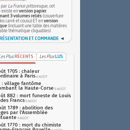
 par
La France pittoresque
, cet
 existe en
version papier
ant 3 volumes reliés
(couverture
dos carré et cousu) ET en
version
que
(incluant une table des matières
table thématique cliquables)
RÉSENTATION ET COMMANDE
◄
Les Plus
RÉCENTS
Les Plus
LUS
oût 1705 : chaleur
rdinaire à Paris
6 AOÛT
 : village fantôme
ombant la Haute-Corse
5 AOÛT
oût 882 : mort funeste de Louis
oi des Francs
5 AOÛT
oût 1789 : abolition des
lèges par l'Assemblée
ituante
4 AOÛT
oût 1770 : mort du chimiste
aume-François Rouelle