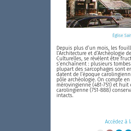
Église Sai
Depuis plus d’un mois, les foui
l’Architecture et d’Archéologie d
Culturelles, se révèlent être fru
s’enchaînent : plusieurs tombes 
plupart des sarcophages sont en 
datent de l’époque carolingienne
pôle archéologie. On compte en 
mérovingienne (481-751) et huit
carolingienne (751-888) conserv
intacts.
Accédez à l