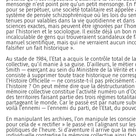
mensonge n’est point pire qu’un petit mensonge. En f
pour se perpétuer, une société totalitaire est appelée
système de pensée schizophrénique où les lois du s
tenues pour valables dans la vie quotidienne et dans
sciences exactes, mais peuvent être ignorées par l’ho
par l’historien et le sociologue. Il existe déjà un bon
incalculable de gens qui trouveraient scandaleux de fa
manuel scientifique, mais qui ne verraient aucun inc
falsifier un fait historique ».
Au stade de
1984
, l’Etat a acquis le contrôle total de 
collective, qu’il manie à sa guise. D’ailleurs, le métie
Smith — exerçant au sein du Ministère de la Vérité et 
consiste à supprimer toute trace historique ne corre
l’Histoire Officielle — ne consiste-t-il pas précisément 
l’histoire ? On peut même dire que la déstructuration 
mémoire collective constitue l’activité numéro un d’O
des territoires faisant partie des trois régimes totalita
partageant le monde. Car le passé est par nature subve
voilà l’ennemi — l’ennemi du parti, de l’Etat, du pouvo
En manipulant les archives, l’on manipule les conscienc
pour cela de « rectifier » le passé en l’alignant sur le
politiques de l’heure. Si d’aventure il arrive que la m
individuelle contredise la mémoire collective ainsi fa