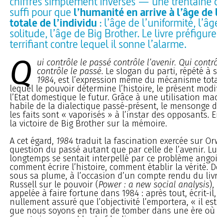
chiffres simplement inversés — une trentaine 
suffi pour que
l’humanité en arrive à l’âge de 
totale de l’individu
: l’âge de l’uniformité, l’âg
solitude, l’âge de Big Brother. Le livre préfigur
terrifiant contre lequel il sonne l’alarme.
Q
ui contrôle le passé contrôle l’avenir. Qui contr
contrôle le passé
. Le slogan du parti, répété à 
1984
, est l’expression même du mécanisme tota
lequel le pouvoir détermine l’histoire, le présent modif
l’Etat domestique le futur. Grâce à une utilisation m
habile de la dialectique passé-présent, le mensonge de
les faits sont « vaporisés » à l’instar des opposants. 
la victoire de Big Brother sur la mémoire.
A cet égard,
1984
traduit la fascination exercée sur Or
question du passé autant que par celle de l’avenir. 
longtemps se sentait interpellé par ce problème angoi
comment écrire l’histoire, comment établir la vérité. D
sous sa plume, à l’occasion d’un compte rendu du liv
Russell sur le pouvoir (
Power : a new social analysis
),
appelée à faire fortune dans 1984 : après tout, écrit-il
nullement assuré que l’objectivité l’emportera, « il est
que nous soyons en train de tomber dans une ère où