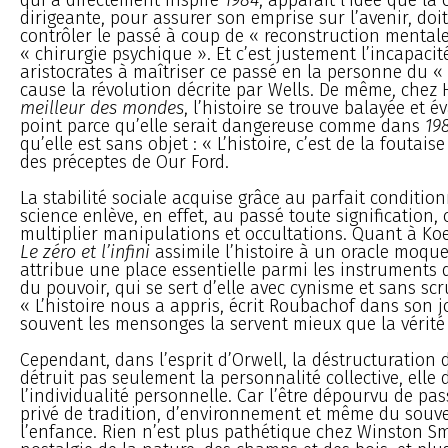
dirigeante, pour assurer son emprise sur l’avenir, doit
contrôler le passé à coup de « reconstruction mentale
« chirurgie psychique ». Et c’est justement l’incapacit
aristocrates à maîtriser ce passé en la personne du 
cause la révolution décrite par Wells. De même, chez
meilleur des mondes
, l’histoire se trouve balayée et 
point parce qu’elle serait dangereuse comme dans
19
qu’elle est sans objet : « L’histoire, c’est de la foutaise 
des préceptes de Our Ford.
La stabilité sociale acquise grâce au parfait conditi
science enlève, en effet, au passé toute signification,
multiplier manipulations et occultations. Quant à Koe
Le zéro et l’infini
assimile l’histoire à un oracle moqueu
attribue une place essentielle parmi les instruments
du pouvoir, qui se sert d’elle avec cynisme et sans scr
« L’histoire nous a appris, écrit Roubachof dans son 
souvent les mensonges la servent mieux que la vérité 
Cependant, dans l’esprit d’Orwell, la déstructuration d
détruit pas seulement la personnalité collective, elle 
l’individualité personnelle. Car l’être dépourvu de pas
privé de tradition, d’environnement et même du souv
l’enfance. Rien n’est plus pathétique chez Winston S