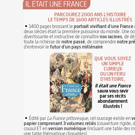
IL ÉTAIT UNE FRANCE
PARCOUREZ 2000 ANS L'HISTOIRE
LE TEMPS DE 1600 ARTICLES ILLUSTRÉS
1400 pages brossant le
portrait vivifiant d'une France
deux siècles était la première puissance du monde. Une oc
divertissante et instructive de connaître
nos racines
, de dé
toute la richesse de
notre passé
, de comprendre
notre pr
d'entrevoir le
futur d'un pays millénaire
QUE VOUS SOYEZ
UN SIMPLE
CURIEUX
OU UN FÉRU
D'HISTOIRE,
Il était une France
saura vous ravir
par ses récits
abondamment
illustrés !
Édité par
La France pittoresque
, cet ouvrage existe en
v
papier comprenant 3 volumes reliés
(couverture rigide, d
cousu) ET en
version numérique
(incluant une table des m
une table thématique cliquables)