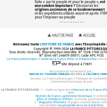
faite « par le peuple et pour le peuple »,
est
une sombre imposture ?
Découvrez les
origines anciennes de ce bouleversement
et les expédients utilisés avant et après 1789
pour l'imposer au peuple
- - - - - - - - - - -
Retrouvez toute
L'HISTOIRE DE FRANCE
avec l'Encyclopédie
Copyright © 1999-2026
LA FRANCE PITTORESQ
Tous droits réservés. Reproduction interdite. N° ISSN 1768-327
N° Siret 481 246619 00011. Code APE 913E
La France pittoresque
et
Guide de la France d'hier et d'aujourd'hui
sont d
Site déposé à l'INPI
Recommandé notamment par...
MAISON DU TOURISME FRANÇAIS
dès 2003 et
L'ALLIANCE FRAN
Services La France pittoresque
|
Politique de confidenti
L'événement historique du jour
LA FRANCE PITTORESQUE :
1 - Guide en ligne des
richesses de la France d'h
1999 :
Histoire de France, patrimoine historique
et culturel
gîtes et chambres d'hôtes
, tourisme, gastronomie
2 -
Magazine d'histoire
36 pages couleur depuis 200
une véritable
encyclopédie de la vie d'autrefois