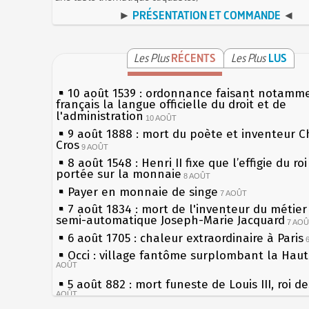
►
PRÉSENTATION ET COMMANDE
◄
Les Plus
RÉCENTS
Les Plus
LUS
10 août 1539 : ordonnance faisant notamm
français la langue officielle du droit et de
l'administration
10 AOÛT
9 août 1888 : mort du poète et inventeur C
Cros
9 AOÛT
8 août 1548 : Henri II fixe que l’effigie du ro
portée sur la monnaie
8 AOÛT
Payer en monnaie de singe
7 AOÛT
7 août 1834 : mort de l'inventeur du métier 
semi-automatique Joseph-Marie Jacquard
7 AO
6 août 1705 : chaleur extraordinaire à Paris
Occi : village fantôme surplombant la Hau
AOÛT
5 août 882 : mort funeste de Louis III, roi d
AOÛT