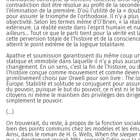
contradiction doit être résolue au profit de la seconde
l’élimination de la première. D’où l’utilité de la « do
pour assurer le triomphe de l’orthodoxie. Il n’y a plus 
objectivité. Selon les termes même d’O’Brien, « la réal
extérieure. La réalité existe dans l’esprit humain et nu
ailleurs... Tout ce que le parti tient pour la vérité est l
cette perversion totale de l’histoire et de la conscienc
atteint le point extrême de la logique totalitaire.
Apathie et soumission garantissent du même coup un
statique et immobile dans laquelle il n’y a plus aucun
changement. En un sens, c’est la fin de l’histoire, ou
l’histoire conçue comme mouvement et comme devenir.
primitivement choisi par Orwell pour son livre :
The l
Europe
. Stabilité et solitude se conjuguent pour assur
du pouvoir, puisque le but du pouvoir, ce n’est ni le b
citoyens ni même le maintien des privilèges des dirig
simplement le pouvoir.
(...)
On trouverait, du reste, à propos de la fonction sociale
bien des points communs chez les modèles et les ému
Ainsi, dans le roman de H. G. Wells,
When the sleeper
qui a directement inspiré
1984
, apparaît l’idée que la 