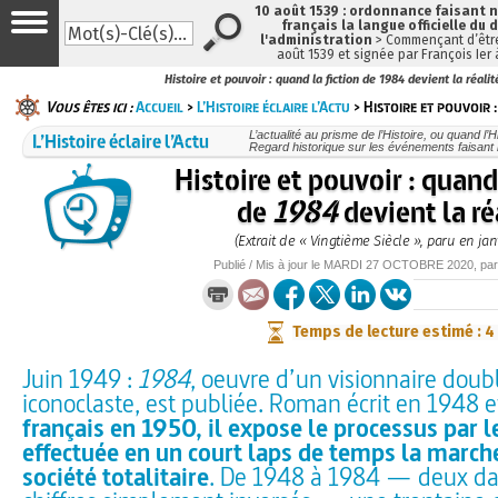
10 août 1539 : ordonnance faisant
français la langue officielle du 
l'administration
> Commençant d’être
août 1539 et signée par François Ier
Histoire et pouvoir : quand la fiction de 1984 devient la réalit
Vous êtes ici :
Accueil
>
L’Histoire éclaire l’Actu
> Histoire et pouvoir 
L’Histoire éclaire l’Actu
L’actualité au prisme de l’Histoire, ou quand l’His
Regard historique sur les événements faisant l
Histoire et pouvoir : quand 
de
1984
devient la ré
(Extrait de « Vingtième Siècle », paru en jan
Publié / Mis à jour le
MARDI
27 OCTOBRE 2020
, pa
Temps de lecture estimé : 4
Juin 1949 :
1984
, oeuvre d’un visionnaire doub
iconoclaste, est publiée. Roman écrit en 1948 
français en 1950, il expose le processus par l
effectuée en un court laps de temps la marche
société totalitaire
. De 1948 à 1984 — deux da