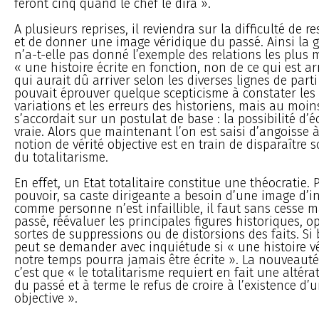
feront cinq quand le chef le dira ».
A plusieurs reprises, il reviendra sur la difficulté de re
et de donner une image véridique du passé. Ainsi la 
n’a-t-elle pas donné l’exemple des relations les plus
« une histoire écrite en fonction, non de ce qui est ar
qui aurait dû arriver selon les diverses lignes de parti
pouvait éprouver quelque scepticisme à constater les 
variations et les erreurs des historiens, mais au moins
s’accordait sur un postulat de base : la possibilité d’é
vraie. Alors que maintenant l’on est saisi d’angoisse à
notion de vérité objective est en train de disparaître 
du totalitarisme.
En effet, un Etat totalitaire constitue une théocratie.
pouvoir, sa caste dirigeante a besoin d’une image d’infa
comme personne n’est infaillible, il faut sans cesse m
passé, réévaluer les principales figures historiques, o
sortes de suppressions ou de distorsions des faits. Si 
peut se demander avec inquiétude si « une histoire v
notre temps pourra jamais être écrite ». La nouveaut
c’est que « le totalitarisme requiert en fait une altéra
du passé et à terme le refus de croire à l’existence d’u
objective ».