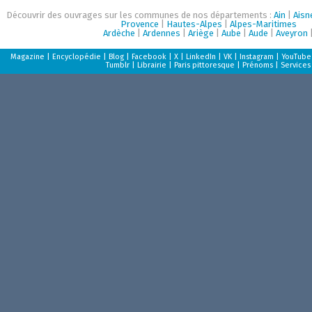
Découvrir des ouvrages sur les communes de nos départements :
Ain
|
Aisn
Provence
|
Hautes-Alpes
|
Alpes-Maritimes
Ardèche
|
Ardennes
|
Ariège
|
Aube
|
Aude
|
Aveyron
Magazine
|
Encyclopédie
|
Blog
|
Facebook
|
X
|
LinkedIn
|
VK
|
Instagram
|
YouTube
Tumblr
|
Librairie
|
Paris pittoresque
|
Prénoms
|
Services