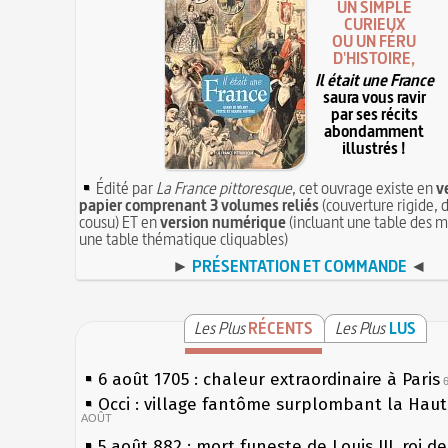
UN SIMPLE
CURIEUX
OU UN FÉRU
D'HISTOIRE,
Il était une France
saura vous ravir
par ses récits
abondamment
illustrés !
Édité par
La France pittoresque
, cet ouvrage existe en
v
papier comprenant 3 volumes reliés
(couverture rigide, d
cousu) ET en
version numérique
(incluant une table des m
une table thématique cliquables)
►
PRÉSENTATION ET COMMANDE
◄
Les Plus
RÉCENTS
Les Plus
LUS
6 août 1705 : chaleur extraordinaire à Paris
Occi : village fantôme surplombant la Hau
AOÛT
5 août 882 : mort funeste de Louis III, roi d