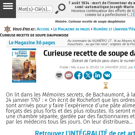
7 août 1834 : mort de l'inventeur du 
semi-automatique Joseph-Marie
Heureux continuateur des efforts de V
comme lui a perfectionné (…)
Histoire. Curieuse recette de soupe dauphinoise
Vous êtes ici :
Accueil
>
Le Magazine 36 pages
>
Numéro 17 (Janvier/Fé
Curieuse recette de soupe dauphinoise
Le Magazine 36 pages
Au sommaire du NUMÉRO 17 : lit au Moyen Ag
mouchoirs ; au gui l’an neuf ; origines de la Po
Curieuse recette de soupe 
(Extrait de l’article paru dans le numér
Publié / Mis à jour le
JEUDI
14 JANVIER 2010
, par
On lit dans les
Mémoires secrets
, de Bachaumont, à l
24 janvier 1767 : « On écrit de Rochefort que les ordre
sont arrivés pour y faire l’expérience d’une pâte alime
forçats des plus forts et des plus robustes. Ils seron
une chambre séparée, gardée par des factionnaires et 
par les médecins tous les jours. On leur distribuera...
Retrouvez l'INTÉGRALITÉ de cet art