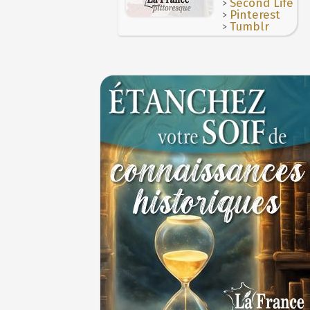
>
Second Life
>
Pinterest
>
Tumblr