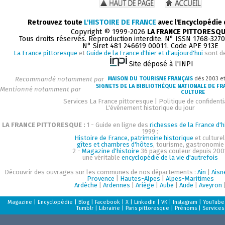
Retrouvez toute
L'HISTOIRE DE FRANCE
avec l'Encyclopédie
Copyright © 1999-2026
LA FRANCE PITTORESQ
Tous droits réservés. Reproduction interdite. N° ISSN 1768-327
N° Siret 481 246619 00011. Code APE 913E
La France pittoresque
et
Guide de la France d'hier et d'aujourd'hui
sont d
Site déposé à l'INPI
Recommandé notamment par
MAISON DU TOURISME FRANÇAIS
dès 2003 e
SIGNETS DE LA BIBLIOTHÈQUE NATIONALE DE FR
Mentionné notamment par
CULTURE
Services La France pittoresque
|
Politique de confidenti
L'événement historique du jour
LA FRANCE PITTORESQUE :
1 - Guide en ligne des
richesses de la France d'h
1999 :
Histoire de France, patrimoine historique
et culturel
gîtes et chambres d'hôtes
, tourisme, gastronomie
2 -
Magazine d'histoire
36 pages couleur depuis 200
une véritable
encyclopédie de la vie d'autrefois
Découvrir des ouvrages sur les communes de nos départements :
Ain
|
Aisn
Provence
|
Hautes-Alpes
|
Alpes-Maritimes
Ardèche
|
Ardennes
|
Ariège
|
Aube
|
Aude
|
Aveyron
Magazine
|
Encyclopédie
|
Blog
|
Facebook
|
X
|
LinkedIn
|
VK
|
Instagram
|
YouTube
Tumblr
|
Librairie
|
Paris pittoresque
|
Prénoms
|
Services