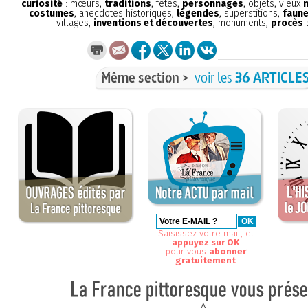
curiosité
: mœurs,
traditions
, fêtes,
personnages
, objets, vieux
costumes
, anecdotes historiques,
légendes
, superstitions,
faune
villages,
inventions et découvertes
, monuments,
procès
s
Même section >
voir les
36 ARTICLE
Saisissez votre mail, et
appuyez sur OK
pour vous
abonner
gratuitement