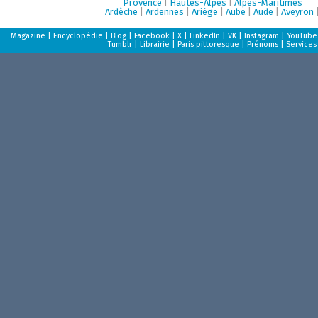
Provence
|
Hautes-Alpes
|
Alpes-Maritimes
Ardèche
|
Ardennes
|
Ariège
|
Aube
|
Aude
|
Aveyron
Magazine
|
Encyclopédie
|
Blog
|
Facebook
|
X
|
LinkedIn
|
VK
|
Instagram
|
YouTube
Tumblr
|
Librairie
|
Paris pittoresque
|
Prénoms
|
Services