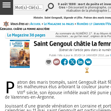
9 août 1888 : mort du poète et inve
Cros
> Découvrant le phonographe, con
réalisation de la photographie (
Histoire. Saint Gengoult, légende et fête. Patron des maris tro
Vous êtes ici :
Accueil
>
Le Magazine 36 pages
>
Numéro 17 (Janvier/Fé
Gengoul châtie la femme adultère
Le Magazine 36 pages
Au sommaire du NUMÉRO 17 : lit au Moyen Ag
mouchoirs ; au gui l’an neuf ; origines de la Po
Saint Gengoul châtie la fem
(Extrait de l’article paru dans le numér
Publié / Mis à jour le
JEUDI
14 JANVIER 2010
, par
P
atron des maris trompés, saint Gengoult était fê
les malheureux élus arborant la couleur jaune
e
VIII
siècle, son épouse infidèle avait été punie 
de Varennes-en-Argonne.
Jouissant d’une grande vénération en Lorraine et port
calendrier au 11 mai, saint Gengoult est particulièr