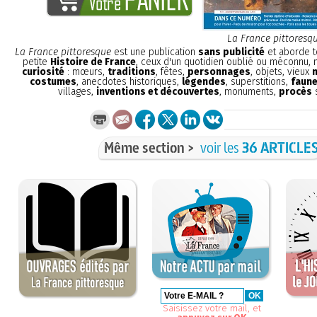
La France pittoresq
La France pittoresque
est une publication
sans publicité
et aborde t
petite
Histoire de France
, ceux d'un quotidien oublié ou méconnu,
curiosité
: mœurs,
traditions
, fêtes,
personnages
, objets, vieux
costumes
, anecdotes historiques,
légendes
, superstitions,
faune
villages,
inventions et découvertes
, monuments,
procès
s
Même section >
voir les
36 ARTICLE
Saisissez votre mail, et