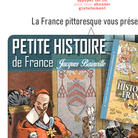
appuyez sur OK
pour vous
abonner
gratuitement