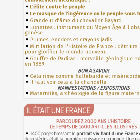
L'élite contre le peuple
Le masque de l'ingérence ou le peuple sous t
Grandeur d'âme du chevalier Bayard
Lunettes : instrument du Moyen Âge à l'ob
genèse
Plumes, encriers et crayons jadis
Mutilation de l'Histoire de France : détruire
pour glorifier le monde nouveau
Gouffre de Padirac : merveille géologique e
en 1889
BON À SAVOIR
Cela rime comme hallebarde et miséricord
Il faut voir cela à la chandelle
MANIFESTATIONS / EXPOSITIONS
Maternités, archéologie de la figure matern
IL ÉTAIT UNE FRANCE
PARCOUREZ 2000 ANS L'HISTOIRE
LE TEMPS DE 1600 ARTICLES ILLUSTRÉS
1400 pages brossant le
portrait vivifiant d'une France
deux siècles était la première puissance du monde. Une oc