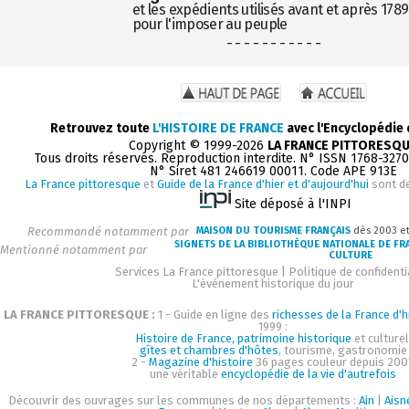
et les expédients utilisés avant et après 1789
pour l'imposer au peuple
- - - - - - - - - - -
Retrouvez toute
L'HISTOIRE DE FRANCE
avec l'Encyclopédie
Copyright © 1999-2026
LA FRANCE PITTORESQ
Tous droits réservés. Reproduction interdite. N° ISSN 1768-327
N° Siret 481 246619 00011. Code APE 913E
La France pittoresque
et
Guide de la France d'hier et d'aujourd'hui
sont d
Site déposé à l'INPI
Recommandé notamment par
MAISON DU TOURISME FRANÇAIS
dès 2003 e
SIGNETS DE LA BIBLIOTHÈQUE NATIONALE DE FR
Mentionné notamment par
CULTURE
Services La France pittoresque
|
Politique de confidenti
L'événement historique du jour
LA FRANCE PITTORESQUE :
1 - Guide en ligne des
richesses de la France d'h
1999 :
Histoire de France, patrimoine historique
et culturel
gîtes et chambres d'hôtes
, tourisme, gastronomie
2 -
Magazine d'histoire
36 pages couleur depuis 200
une véritable
encyclopédie de la vie d'autrefois
Découvrir des ouvrages sur les communes de nos départements :
Ain
|
Aisn