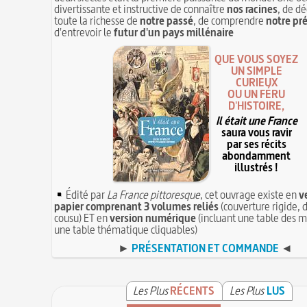
divertissante et instructive de connaître
nos racines
, de dé
toute la richesse de
notre passé
, de comprendre
notre pr
d'entrevoir le
futur d'un pays millénaire
QUE VOUS SOYEZ
UN SIMPLE
CURIEUX
OU UN FÉRU
D'HISTOIRE,
Il était une France
saura vous ravir
par ses récits
abondamment
illustrés !
Édité par
La France pittoresque
, cet ouvrage existe en
v
papier comprenant 3 volumes reliés
(couverture rigide, d
cousu) ET en
version numérique
(incluant une table des m
une table thématique cliquables)
►
PRÉSENTATION ET COMMANDE
◄
Les Plus
RÉCENTS
Les Plus
LUS