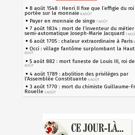
8 août 1548 : Henri II fixe que l’effigie du ro
portée sur la monnaie
8 AOÛT
Payer en monnaie de singe
7 AOÛT
7 août 1834 : mort de l'inventeur du métier 
semi-automatique Joseph-Marie Jacquard
7 AO
6 août 1705 : chaleur extraordinaire à Paris
Occi : village fantôme surplombant la Hau
AOÛT
5 août 882 : mort funeste de Louis III, roi d
AOÛT
4 août 1789 : abolition des privilèges par
l'Assemblée Constituante
4 AOÛT
3 août 1770 : mort du chimiste Guillaume-F
Rouelle
3 AOÛT
Musée Jean de La Fontaine : réouverture a
rénovation
2 AOÛT
2 août 1802 : Bonaparte est nommé consul 
Sécheresses (Grandes), étés caniculaires à 
AOÛT
les siècles
1er août 1589 : Henri III est poignardé à Sa
27 mai 1610 : supplice de François Ravaillac
par Jacques Clément, moine jacobin
du roi Henri IV
1ER AOÛT