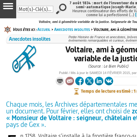
7 août 1834 : mort de l'inventeur du 
semi-automatique Joseph-Marie
Heureux continuateur des efforts de V
comme lui a perfectionné (…)
Voltaire, ami à géométrie variable de la justice. Seigneurie de To
Vous êtes ici :
Accueil
>
Anecdotes insolites
> Voltaire, ami à géométri
Anecdotes insolites
Petite Histoire de France et anecdotes, brèves e
événements remarquables et curieux, événe
Voltaire, ami à géom
variable de la justi
(Source : Le Bien Public)
Publié / Mis à jour le
SAMEDI
14 FÉVRIER 2015
, pa
Temps de lecture estimé : 1
Chaque mois, les Archives départementales me
un document. Pour février, elles ont choisi de
z
« Monsieur de Voltaire : seigneur, châtelain e
pays de Gex ».
n 1758, Voltaire s’installe à la frontière franco-