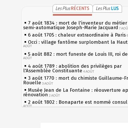
Les Plus
RÉCENTS
Les Plus
LUS
7 août 1834 : mort de l'inventeur du métier 
semi-automatique Joseph-Marie Jacquard
7 AO
6 août 1705 : chaleur extraordinaire à Paris
Occi : village fantôme surplombant la Hau
AOÛT
5 août 882 : mort funeste de Louis III, roi d
AOÛT
4 août 1789 : abolition des privilèges par
l'Assemblée Constituante
4 AOÛT
3 août 1770 : mort du chimiste Guillaume-F
Rouelle
3 AOÛT
Musée Jean de La Fontaine : réouverture a
rénovation
2 AOÛT
2 août 1802 : Bonaparte est nommé consul 
AOÛT
1er août 1589 : Henri III est poignardé à Sa
par Jacques Clément, moine jacobin
1ER AOÛT
Sécheresses (Grandes), étés caniculaires à 
31 juillet 1899 : décret instaurant les moug
les siècles