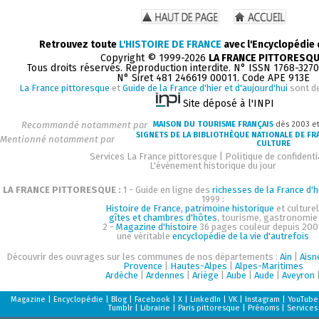
Retrouvez toute
L'HISTOIRE DE FRANCE
avec l'Encyclopédie
Copyright © 1999-2026
LA FRANCE PITTORESQ
Tous droits réservés. Reproduction interdite. N° ISSN 1768-327
N° Siret 481 246619 00011. Code APE 913E
La France pittoresque
et
Guide de la France d'hier et d'aujourd'hui
sont d
Site déposé à l'INPI
Recommandé notamment par
MAISON DU TOURISME FRANÇAIS
dès 2003 e
SIGNETS DE LA BIBLIOTHÈQUE NATIONALE DE FR
Mentionné notamment par
CULTURE
Services La France pittoresque
|
Politique de confidenti
L'événement historique du jour
LA FRANCE PITTORESQUE :
1 - Guide en ligne des
richesses de la France d'h
1999 :
Histoire de France, patrimoine historique
et culturel
gîtes et chambres d'hôtes
, tourisme, gastronomie
2 -
Magazine d'histoire
36 pages couleur depuis 200
une véritable
encyclopédie de la vie d'autrefois
Découvrir des ouvrages sur les communes de nos départements :
Ain
|
Aisn
Provence
|
Hautes-Alpes
|
Alpes-Maritimes
Ardèche
|
Ardennes
|
Ariège
|
Aube
|
Aude
|
Aveyron
Magazine
|
Encyclopédie
|
Blog
|
Facebook
|
X
|
LinkedIn
|
VK
|
Instagram
|
YouTube
Tumblr
|
Librairie
|
Paris pittoresque
|
Prénoms
|
Services