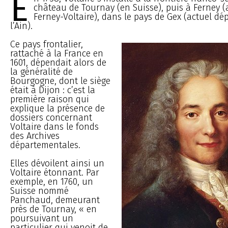
E
château de Tournay (en Suisse), puis à Ferney (
Ferney-Voltaire), dans le pays de Gex (actuel d
l’Ain).
Ce pays frontalier,
rattaché à la France en
1601, dépendait alors de
la généralité de
Bourgogne, dont le siège
était à Dijon : c’est la
première raison qui
explique la présence de
dossiers concernant
Voltaire dans le fonds
des Archives
départementales.
Elles dévoilent ainsi un
Voltaire étonnant. Par
exemple, en 1760, un
Suisse nommé
Panchaud, demeurant
près de Tournay, « en
poursuivant un
particulier qui venoit de