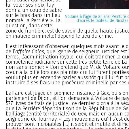
lui voler ses noix, luy
donna un coup de sabre
sur le bras dans un lieu
Voltaire à l’âge de 24 ans. Peinture 
nommé La Perrière ». La
d’après le tableau de Nicolas 
question, dans cette
zone de frontière, est de savoir de quelle haute justi
en matière criminelle) dépend le lieu du crime.
Il est intéressant d’observer, quelques mois avant le
de l’
affaire Calas
, quel genre de seigneur justicier est 
terres. L’administration royale, qui doit trancher la qu
compétence judiciaire sur cette très petite terre de La P
non sans ironie : « L’on prétend que M. de Voltaire ou
cœur à la pitié lors des plaintes qui lui furent portées
voulut plus en entendre parler aussitôt qu’il lui fut p
instruire à ses frais une procédure criminelle par ses o
L’affaire est jugée en première instance à Gex, puis e
parlement de Dijon, et l’on demande à Voltaire de pa
577 livres de frais de justice ; ce dernier « cria à la v
que La Perrière dépendait soit de la République de Ge
bailliage (entité territoriale) de Gex, mais en aucun c
seigneurie de Tournay. « Les mouvemens qu’il s’est d
prouver sont incroiables [...] il seroit et inutile et diffi