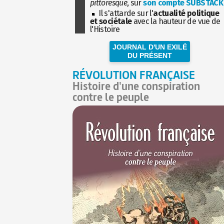
pittoresque
, sur
son compte SUBSTACK
Il s'attarde sur l'
actualité politique
et sociétale
avec la hauteur de vue de
l'Histoire
JOURNAL D'UN EXILÉ
DU PRÉSENT
RÉVOLUTION FRANÇAISE
Histoire d'une conspiration
contre le peuple