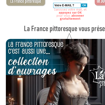
Saisissez votre mail, et
appuyez sur OK
pour vous
abonner
gratuitement