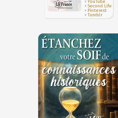
>
YouTube
Vatel, « perdu d'honneur », se suicide lors 
JUILLET
>
Second Life
donné en 1671 par le prince de Condé à Louis
Le masque de l'ingérence ou le peuple sou
>
Pinterest
>
Tumblr
1ER JUILLET
1er juillet 1903 : début du premier Tour de 
cycliste
1ER JUILLET
30 juin 1559 : Henri II est mortellement ble
coup de lance lors d’un tournoi
30 JUIN