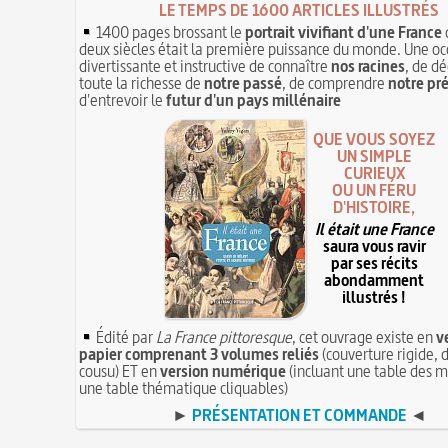
LE TEMPS DE 1600 ARTICLES ILLUSTRÉS
1400 pages brossant le
portrait vivifiant d'une France
deux siècles était la première puissance du monde. Une oc
divertissante et instructive de connaître
nos racines
, de dé
toute la richesse de
notre passé
, de comprendre
notre pr
d'entrevoir le
futur d'un pays millénaire
QUE VOUS SOYEZ
UN SIMPLE
CURIEUX
OU UN FÉRU
D'HISTOIRE,
Il était une France
saura vous ravir
par ses récits
abondamment
illustrés !
Édité par
La France pittoresque
, cet ouvrage existe en
v
papier comprenant 3 volumes reliés
(couverture rigide, d
cousu) ET en
version numérique
(incluant une table des m
une table thématique cliquables)
►
PRÉSENTATION ET COMMANDE
◄