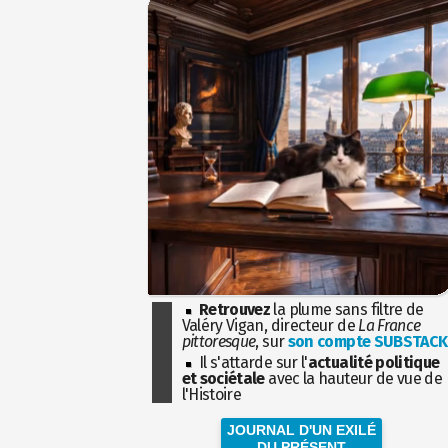
Retrouvez
la plume sans filtre de
Valéry Vigan, directeur de
La France
pittoresque
, sur
son compte SUBSTACK
Il s'attarde sur l'
actualité politique
et sociétale
avec la hauteur de vue de
l'Histoire
JOURNAL D'UN EXILÉ
DU PRÉSENT