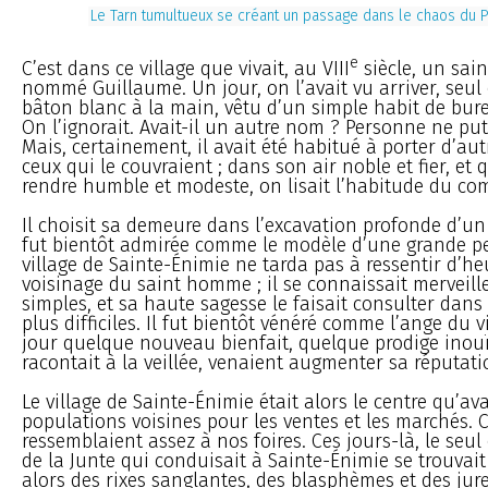
Le Tarn tumultueux se créant un passage dans le chaos du 
e
C’est dans ce village que vivait, au VIII
siècle, un sai
nommé Guillaume. Un jour, on l’avait vu arriver, seul 
bâton blanc à la main, vêtu d’un simple habit de bure.
On l’ignorait. Avait-il un autre nom ? Personne ne put
Mais, certainement, il avait été habitué à porter d’au
ceux qui le couvraient ; dans son air noble et fier, et q
rendre humble et modeste, on lisait l’habitude du 
Il choisit sa demeure dans l’excavation profonde d’un 
fut bientôt admirée comme le modèle d’une grande pe
village de Sainte-Énimie ne tarda pas à ressentir d’he
voisinage du saint homme ; il se connaissait merveil
simples, et sa haute sagesse le faisait consulter dans l
plus difficiles. Il fut bientôt vénéré comme l’ange du v
jour quelque nouveau bienfait, quelque prodige inouï
racontait à la veillée, venaient augmenter sa réputati
Le village de Sainte-Énimie était alors le centre qu’ava
populations voisines pour les ventes et les marchés. 
ressemblaient assez à nos foires. Ces jours-là, le seul
de la Junte qui conduisait à Sainte-Énimie se trouvai
alors des rixes sanglantes, des blasphèmes et des ju