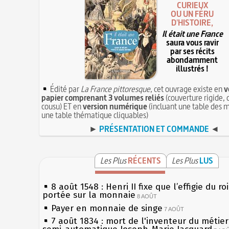
CURIEUX
OU UN FÉRU
D'HISTOIRE,
Il était une France
saura vous ravir
par ses récits
abondamment
illustrés !
Édité par
La France pittoresque
, cet ouvrage existe en
v
papier comprenant 3 volumes reliés
(couverture rigide, 
cousu) ET en
version numérique
(incluant une table des m
une table thématique cliquables)
►
PRÉSENTATION ET COMMANDE
◄
Les Plus
RÉCENTS
Les Plus
LUS
8 août 1548 : Henri II fixe que l’effigie du ro
portée sur la monnaie
8 AOÛT
Payer en monnaie de singe
7 AOÛT
7 août 1834 : mort de l'inventeur du métier 