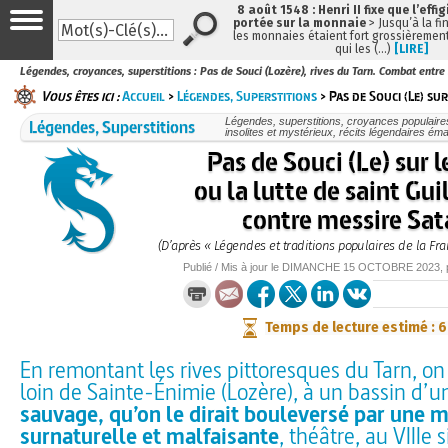
8 août 1548 : Henri II fixe que l’effi
portée sur la monnaie
> Jusqu’à la fin
les monnaies étaient fort grossièrement
qui les (…)
[LIRE]
Légendes, croyances, superstitions : Pas de Souci (Lozère), rives du Tarn. Combat entre 
Vous êtes ici :
Accueil
>
Légendes, Superstitions
> Pas de Souci (Le) sur
Légendes, Superstitions
Légendes, superstitions, croyances populaires, 
insolites et mystérieux, récits légendaires émai
Pas de Souci (Le) sur l
ou la lutte de saint Gu
contre messire Sat
(D’après « Légendes et traditions populaires de la Fra
Publié / Mis à jour le
DIMANCHE
15 OCTOBRE 2023
,
Temps de lecture estimé : 
En remontant les rives pittoresques du Tarn, on 
loin de Sainte-Énimie (Lozère), à un bassin d’
sauvage, qu’on le dirait bouleversé par une 
surnaturelle et malfaisante
, théâtre, au VIIIe 