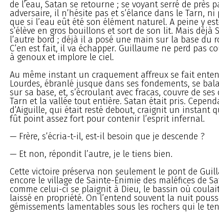
de l’eau, Satan se retourne ; se voyant serré de près 
adversaire, il n’hésite pas et s’élance dans le Tarn, ni
que si l’eau eût été son élément naturel. A peine y est
s’élève en gros bouillons et sort de son lit. Mais déjà 
l’autre bord ; déjà il a posé une main sur la base du 
C’en est fait, il va échapper. Guillaume ne perd pas cou
à genoux et implore le ciel.
Au même instant un craquement affreux se fait entend
Lourdes, ébranlé jusque dans ses fondements, se bal
sur sa base, et, s’écroulant avec fracas, couvre de ses d
Tarn et la vallée tout entière. Satan était pris. Cepend
d’Aiguille, qui était resté debout, craignit un instant 
fût point assez fort pour contenir l’esprit infernal.
— Frère, s’écria-t-il, est-il besoin que je descende ?
— Et non, répondit l’autre, je le tiens bien.
Cette victoire préserva non seulement le pont de Gui
encore le village de Sainte-Énimie des maléfices de S
comme celui-ci se plaignit à Dieu, le bassin où coulait
laissé en propriété. On l’entend souvent la nuit pouss
gémissements lamentables sous les rochers qui le tena