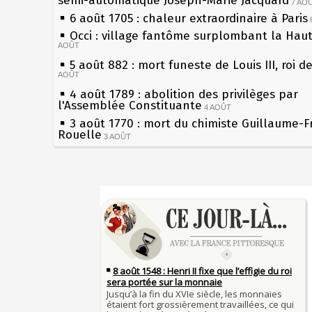
semi-automatique Joseph-Marie Jacquard
7 AO
6 août 1705 : chaleur extraordinaire à Paris
Occi : village fantôme surplombant la Hau
AOÛT
5 août 882 : mort funeste de Louis III, roi d
AOÛT
4 août 1789 : abolition des privilèges par
l'Assemblée Constituante
4 AOÛT
3 août 1770 : mort du chimiste Guillaume-F
Rouelle
3 AOÛT
Musée Jean de La Fontaine : réouverture a
rénovation
2 AOÛT
2 août 1802 : Bonaparte est nommé consul 
Sécheresses (Grandes), étés caniculaires à 
AOÛT
les siècles
1er août 1589 : Henri III est poignardé à Sa
27 mai 1610 : supplice de François Ravaillac
par Jacques Clément, moine jacobin
du roi Henri IV
1ER AOÛT
31 juillet 1899 : décret instaurant les moug
Pierre qui roule n'amasse pas mousse
boîtes aux lettres en fonte de Léon Mougeot
Qui aime bien châtie bien
30 juillet 1918 : mort d'Auguste Poulain, fo
Tout vient à point à qui sait attendre
Chocolat Poulain
30 JUILLET
François II (né le 19 janvier 1544, mort le 
29 juillet 1881 : loi sur la liberté de la pres
1560)