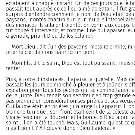
éclataient à chaque instant. Un de ces jours que le 
passait tout auprès de ce lieu aimé de Satan, il fut 
surpris d’entendre comment le nom de Dieu était peu
paysans, montés chacun sur leur mule, s’interpellaie
des menaces ils allaient bientôt en venir aux coups.
fut obligé d’intervenir, et comme il ne put apaiser leur 
à genoux, priant Dieu de les éclairer.
— Mort Dieu ! dit l’un des paysans, messire ermite, mi
prier le ciel de nous bâtir ici un pont.
— Mon fils, dit le saint, Dieu est tout puissant ; mais i
tenter.
Puis, à force d’instances, il apaisa la querelle. Mais dep
passait les jours de marché à pleurer et à jeûner, s’of
expiation pour tous les péchés qui se commettaient à
de la Junte. Dieu tenait son serviteur en trop grande
pas prendre en considération ses prières et ses vœux 
Guillaume était en prières ; un ange lui apparut. II po
blanche tunique ; son front était ceint de la céleste a
visage respirait la douceur et la bonté. « Dieu a ouï ta 
saint ; il en a été touché. Mais, Guillaume, qu’est-ce q
n’agit point ? A l’œuvre donc ; Dieu t’aidera. »