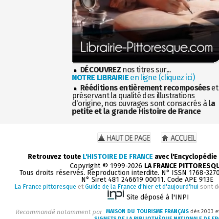
DÉCOUVREZ
nos titres sur...
NOTRE LIBRAIRIE
en ligne (cliquez ici)
Rééditions entièrement recomposées
et
préservant la qualité des illustrations
d'origine, nos ouvrages sont consacrés à
la
petite et la grande Histoire de France
Retrouvez toute
L'HISTOIRE DE FRANCE
avec l'Encyclopédie
Copyright © 1999-2026
LA FRANCE PITTORESQ
Tous droits réservés. Reproduction interdite. N° ISSN 1768-327
N° Siret 481 246619 00011. Code APE 913E
La France pittoresque
et
Guide de la France d'hier et d'aujourd'hui
sont d
Site déposé à l'INPI
Recommandé notamment par
MAISON DU TOURISME FRANÇAIS
dès 2003 e
SIGNETS DE LA BIBLIOTHÈQUE NATIONALE DE F