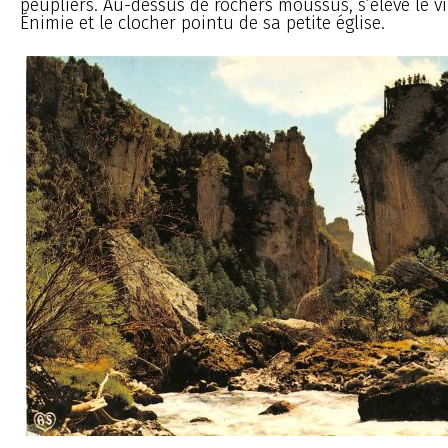
peupliers. Au-dessus de rochers moussus, s’élève le vi
Énimie et le clocher pointu de sa petite église.