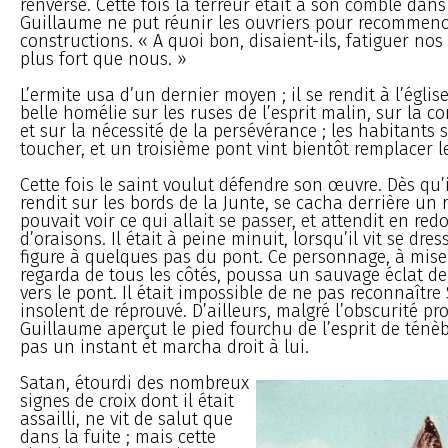
renversé. Cette fois la terreur était à son comble dans 
Guillaume ne put réunir les ouvriers pour recommenc
constructions. « A quoi bon, disaient-ils, fatiguer nos
plus fort que nous. »
L’ermite usa d’un dernier moyen ; il se rendit à l’égli
belle homélie sur les ruses de l’esprit malin, sur la c
et sur la nécessité de la persévérance ; les habitants s
toucher, et un troisième pont vint bientôt remplacer l
Cette fois le saint voulut défendre son œuvre. Dès qu’il
rendit sur les bords de la Junte, se cacha derrière un 
pouvait voir ce qui allait se passer, et attendit en re
d’oraisons. Il était à peine minuit, lorsqu’il vit se dr
figure à quelques pas du pont. Ce personnage, à mise
regarda de tous les côtés, poussa un sauvage éclat de 
vers le pont. Il était impossible de ne pas reconnaître 
insolent de réprouvé. D’ailleurs, malgré l’obscurité pr
Guillaume aperçut le pied fourchu de l’esprit de ténèbr
pas un instant et marcha droit à lui.
Satan, étourdi des nombreux
signes de croix dont il était
assailli, ne vit de salut que
dans la fuite ; mais cette