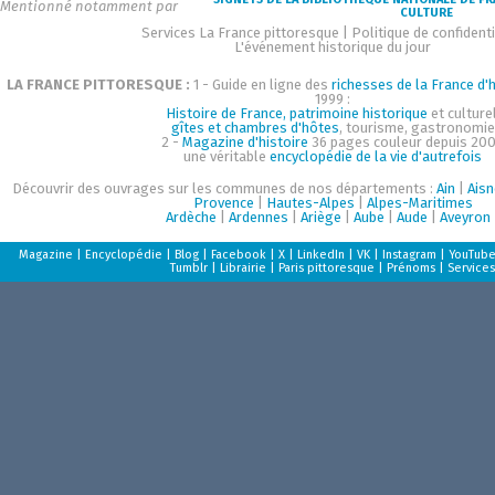
Mentionné notamment par
CULTURE
Services La France pittoresque
|
Politique de confidenti
L'événement historique du jour
LA FRANCE PITTORESQUE :
1 - Guide en ligne des
richesses de la France d'h
1999 :
Histoire de France, patrimoine historique
et culturel
gîtes et chambres d'hôtes
, tourisme, gastronomie
2 -
Magazine d'histoire
36 pages couleur depuis 200
une véritable
encyclopédie de la vie d'autrefois
Découvrir des ouvrages sur les communes de nos départements :
Ain
|
Aisn
Provence
|
Hautes-Alpes
|
Alpes-Maritimes
Ardèche
|
Ardennes
|
Ariège
|
Aube
|
Aude
|
Aveyron
Magazine
|
Encyclopédie
|
Blog
|
Facebook
|
X
|
LinkedIn
|
VK
|
Instagram
|
YouTub
Tumblr
|
Librairie
|
Paris pittoresque
|
Prénoms
|
Services