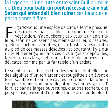
la légende, d’une lutte entre saint Guillaume i
de
Dieu pour bâtir un pont nécessaire aux hab
Satan qui entendait bien ruiner
ces louables ef
par la bonté d’âme...
F
igurez-vous une espèce de cirque fermé presque
des rochers inaccessibles ; aucune trace de cult
végétation, n’adoucissent aux yeux leur âpre nudit
le buisson ne croissent pas même dans leurs fissures
quelques lichens verdâtres, des arbustes rares et rab
au pied de ces masses désolées ; et pourtant il y a q
riche et d’énergique dans ces pics aigus et dépouillés
tantôt à pans larges et lourds, tantôt découpées en d
délicates, comme par la fantaisie d’un artiste.
Le soleil fait éclater les chaudes teintes dont elles sont
des aiguilles d’un ton ardent et rougeâtre s’enlèvent 
fond sombre et béant de cavités profondes ; là, une i
coupée comme une muraille, offre les teintes grises d
loin, et par de larges ouvertures, d’autres rochers, di
perspective, passent d’un bleu foncé au bleu le plus 