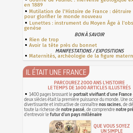
en 1889
Mutilation de l'Histoire de France : détruire
pour glorifier le monde nouveau
Lunettes : instrument du Moyen Âge à l'ob
genèse
BON À SAVOIR
Rien de trop
Avoir la tête près du bonnet
MANIFESTATIONS / EXPOSITIONS
Maternités, archéologie de la figure mater
IL ÉTAIT UNE FRANCE
PARCOUREZ 2000 ANS L'HISTOIRE
LE TEMPS DE 1600 ARTICLES ILLUSTRÉS
1400 pages brossant le
portrait vivifiant d'une France
deux siècles était la première puissance du monde. Une o
divertissante et instructive de connaître
nos racines
, de d
toute la richesse de
notre passé
, de comprendre
notre pr
d'entrevoir le
futur d'un pays millénaire
QUE VOUS SOYEZ
UN SIMPLE