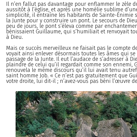
Il n’en fallut pas davantage pour enflammer le zèle du
aussitôt à l’église, et après une homélie sublime d’u
simplicité, il entraîne les habitants de Sainte-Énimie 
la Junte pour y construire un pont. Le secours de Dieu 
peu de jours, le pont s’éleva comme par enchantemen
bénissaient Guillaume, qui s’humiliait et renvoyait to
à Dieu.
Mais ce succès merveilleux ne faisait pas le compte d
voyait ainsi enlever désormais toutes les âmes qui s
passage de la Junte. Il eut l’audace de s’adresser à D
plaindre de celui qu’il regardait comme son ennemi, Gu
renouvela le même discours qu’il lui avait tenu autre
saint homme Job. « Ce n’est pas gratuitement que Gui
votre droite, lui dit-il ; n’avez-vous pas béni l’œuvre 