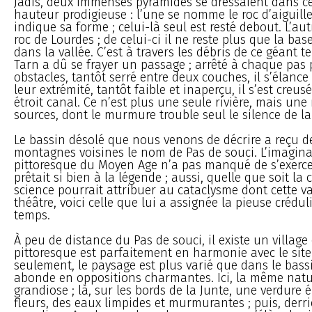
Jadis, deux immenses pyramides se dressaient dans ce
hauteur prodigieuse : l’une se nomme le roc d’aiguill
indique sa forme ; celui-là seul est resté debout. L’aut
roc de Lourdes ; de celui-ci il ne reste plus que la base,
dans la vallée. C’est à travers les débris de ce géant t
Tarn a dû se frayer un passage ; arrêté à chaque pas 
obstacles, tantôt serré entre deux couches, il s’élance
leur extrémité, tantôt faible et inaperçu, il s’est creu
étroit canal. Ce n’est plus une seule rivière, mais une
sources, dont le murmure trouble seul le silence de la 
Le bassin désolé que nous venons de décrire a reçu d
montagnes voisines le nom de Pas de souci. L’imagina
pittoresque du Moyen Age n’a pas manqué de s’exerce
prêtait si bien à la légende ; aussi, quelle que soit la
science pourrait attribuer au cataclysme dont cette val
théâtre, voici celle que lui a assignée la pieuse crédu
temps.
À peu de distance du Pas de souci, il existe un village
pittoresque est parfaitement en harmonie avec le site 
seulement, le paysage est plus varié que dans le bassi
abonde en oppositions charmantes. Ici, la même natu
grandiose ; là, sur les bords de la Junte, une verdure 
fleurs, des eaux limpides et murmurantes ; puis, derri