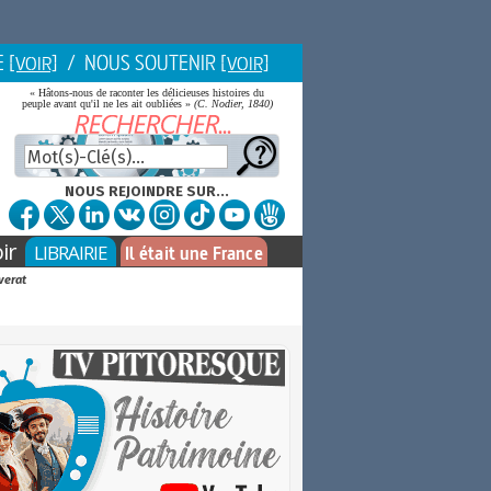
E
/ NOUS SOUTENIR
[VOIR]
[VOIR]
« Hâtons-nous de raconter les délicieuses histoires du
peuple avant qu'il ne les ait oubliées »
(C. Nodier, 1840)
NOUS REJOINDRE SUR...
ir
LIBRAIRIE
Il était une France
verat