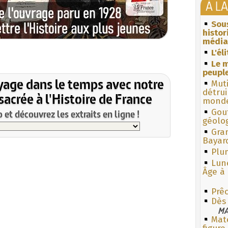
À L
Sous
histo
média
L'él
Le m
peuple
yage dans le temps avec notre
Muti
détrui
acrée à l'Histoire de France
monde
Gouf
et découvrez les extraits en ligne !
géolo
Gra
Bayar
Plum
Lun
Âge à 
Prê
Dès
MA
Mate