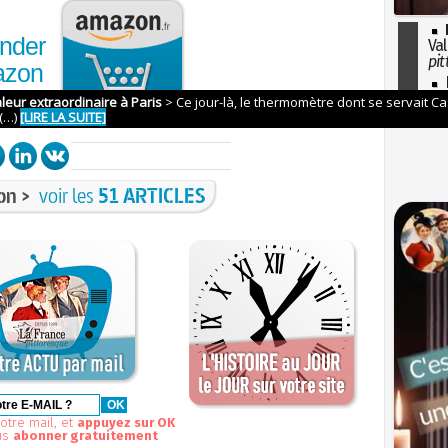
nder
Val
pit
azon
I
so
l'H
on >
voir les
51 ARTICLES
otre mail, et
appuyez sur OK
us
abonner gratuitement