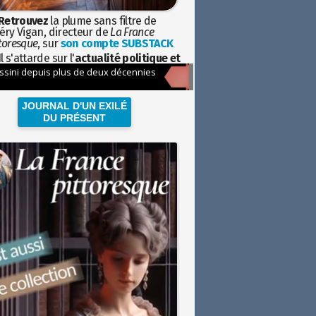
Retrouvez
la plume sans filtre de
éry Vigan, directeur de
La France
toresque
, sur
son compte SUBSTACK
l s'attarde sur l'
actualité politique et
ciétale
avec la hauteur de vue de
istoire
JOURNAL D'UN EXILÉ
DU PRÉSENT