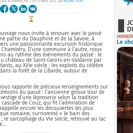
à jour le
DIMANCHE
2 OCTOBRE 2011
, par
REDACTION
J
D
ouvrage nous invite à renouer avec le passé
DERNIÈR
ne partie du Dauphiné et de la Savoie, à
Le sho
vers une passionnante excursion historique
à Chambéry. D’une commune à l’autre, nous
ns au rythme des événements du passé : le
u château de Saint-Geoirs-en-Valdaine par
tants, au XVIe siècle ; les exploits du célèbre
ans la forêt de la Libarde, autour de
nous rapporte de précieux renseignements sur
, témoins du passé : l’ancienne grosse tour de
 vestige d’une léproserie selon la tradition
la cascade de Couz, qui fit l’admiration de
rappelle encore les découvertes les plus
poque romaine, surnommé « le bain des
 le sarcophage du VIe siècle, retrouvé au lac
...