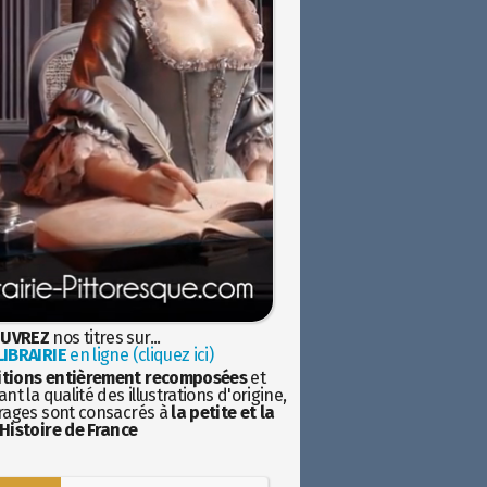
UVREZ
nos titres sur...
IBRAIRIE
en ligne (cliquez ici)
itions entièrement recomposées
et
nt la qualité des illustrations d'origine,
rages sont consacrés à
la petite et la
Histoire de France