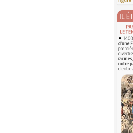
figure
IL É
PA
LE TE
1400 
d'une F
premièr
divertis
racines
notre p
d'entrev