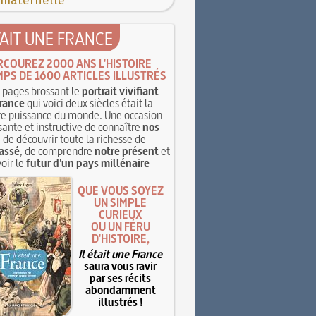
 maternelle
TAIT UNE FRANCE
RCOUREZ 2000 ANS L'HISTOIRE
MPS DE 1600 ARTICLES ILLUSTRÉS
pages brossant le
portrait vivifiant
rance
qui voici deux siècles était la
e puissance du monde. Une occasion
sante et instructive de connaître
nos
, de découvrir toute la richesse de
assé
, de comprendre
notre présent
et
oir le
futur d'un pays millénaire
QUE VOUS SOYEZ
UN SIMPLE
CURIEUX
OU UN FÉRU
D'HISTOIRE,
Il était une France
saura vous ravir
par ses récits
abondamment
illustrés !