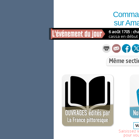
Comma
sur Am
Même secti
Saisissez v
pour vo