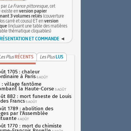
 par
La France pittoresque
, cet
 existe en
version papier
ant 3 volumes reliés
(couverture
dos carré et cousu) ET en
version
que
(incluant une table des matières
table thématique cliquables)
RÉSENTATION ET COMMANDE
◄
Les Plus
RÉCENTS
Les Plus
LUS
oût 1705 : chaleur
rdinaire à Paris
6 AOÛT
 : village fantôme
ombant la Haute-Corse
5 AOÛT
oût 882 : mort funeste de Louis
oi des Francs
5 AOÛT
oût 1789 : abolition des
lèges par l'Assemblée
ituante
4 AOÛT
oût 1770 : mort du chimiste
aume-François Rouelle