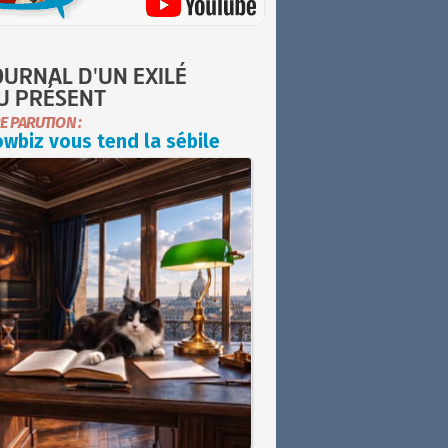
OURNAL D'UN EXILÉ
U PRÉSENT
E PARUTION :
wbiz vous tend la sébile