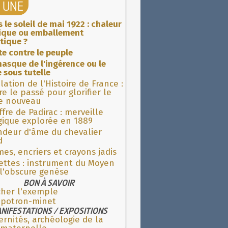
A UNE
 le soleil de mai 1922 : chaleur
rique ou emballement
tique ?
ite contre le peuple
asque de l'ingérence ou le
 sous tutelle
lation de l'Histoire de France :
re le passé pour glorifier le
 nouveau
fre de Padirac : merveille
gique explorée en 1889
ndeur d'âme du chevalier
d
es, encriers et crayons jadis
ettes : instrument du Moyen
l'obscure genèse
BON À SAVOIR
cher l'exemple
 potron-minet
NIFESTATIONS / EXPOSITIONS
rnités, archéologie de la