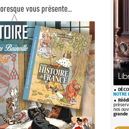
DÉCO
NOTRE L
Rééd
préserva
nos ouv
grande 