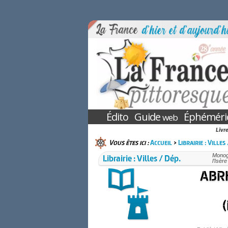
Édito
Guide
Éphéméri
web
Livr
Vous êtes ici :
Accueil
>
Librairie : Villes
Librairie : Villes / Dép.
Monogr
l’Isèr
ABRE