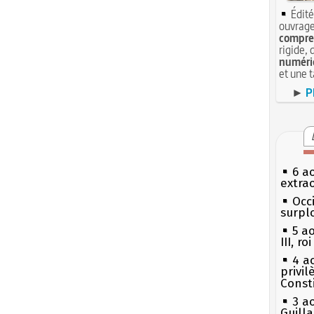
Édité
ouvrage
compren
rigide, 
numéri
et une 
►
P
6 a
extrao
Occi
surpl
5 a
III, r
4 a
privi
Const
3 a
Guill