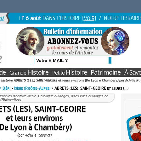
6 août
DANS L'HISTOIRE
/ NOTRE LIBRAIRI
LE
[VOIR]
de
Histoire
Histoire
Patrimoine
À Savo
Grande
Petite
e histoire ABRETS (LES), SAINT-GEOIRE et leurs environs (De Lyon à Chambéry) par Achille Ra
 / Dép.
>
Isère (Rhône-Alpes)
> ABRETS (LES), SAINT-GEOIRE et leurs (…)
aphies d’histoire locale. Catalogue ouvrages, livres villes et villages de
e (Rhône-Alpes)
TS (LES), SAINT-GEOIRE
et leurs environs
(De Lyon à Chambéry)
(par Achille Raverat)