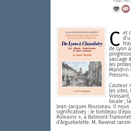
Publié / Mis 
C
et 
d’u
tra
de Lyon 
progresso
saccage d
les protes
Mandrin d
Pressins.
L’auteur 
les sites
Voissant,
locale ; 
Jean-Jacques Rousseau. Il nous 
significatives : le tombeau d’é
Romains », à Belmont-Tramonet ;
d’Aiguebelette. M. Raverat ranime