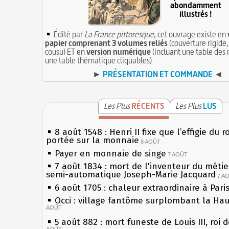
abondamment
illustrés !
Édité par
La France pittoresque
, cet ouvrage existe en
papier comprenant 3 volumes reliés
(couverture rigide,
cousu) ET en
version numérique
(incluant une table des 
une table thématique cliquables)
►
PRÉSENTATION ET COMMANDE
◄
Les Plus
RÉCENTS
Les Plus
LUS
8 août 1548 : Henri II fixe que l’effigie du r
portée sur la monnaie
8 AOÛT
Payer en monnaie de singe
7 AOÛT
7 août 1834 : mort de l'inventeur du métier
semi-automatique Joseph-Marie Jacquard
7 A
6 août 1705 : chaleur extraordinaire à Pari
Occi : village fantôme surplombant la Ha
AOÛT
5 août 882 : mort funeste de Louis III, roi 