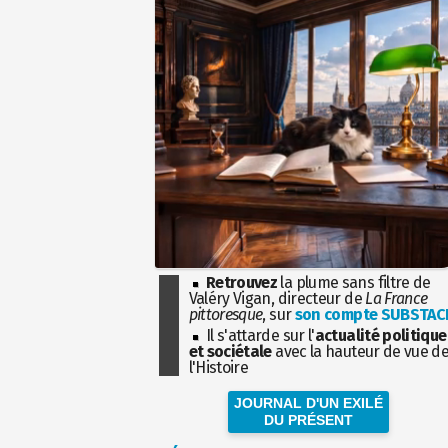
Retrouvez
la plume sans filtre de
Valéry Vigan, directeur de
La France
pittoresque
, sur
son compte SUBSTAC
Il s'attarde sur l'
actualité politique
et sociétale
avec la hauteur de vue d
l'Histoire
JOURNAL D'UN EXILÉ
DU PRÉSENT