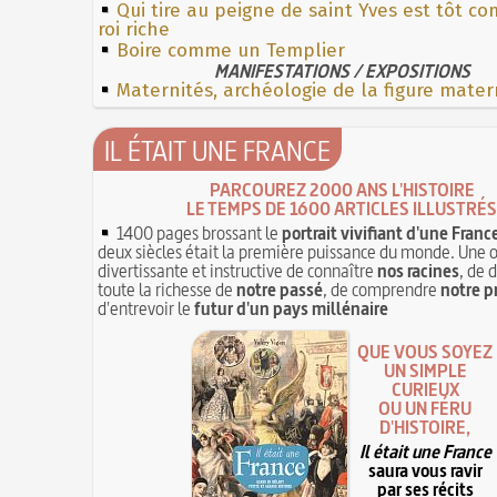
Qui tire au peigne de saint Yves est tôt 
roi riche
Boire comme un Templier
MANIFESTATIONS / EXPOSITIONS
Maternités, archéologie de la figure mater
IL ÉTAIT UNE FRANCE
PARCOUREZ 2000 ANS L'HISTOIRE
LE TEMPS DE 1600 ARTICLES ILLUSTRÉS
1400 pages brossant le
portrait vivifiant d'une Franc
deux siècles était la première puissance du monde. Une 
divertissante et instructive de connaître
nos racines
, de 
toute la richesse de
notre passé
, de comprendre
notre p
d'entrevoir le
futur d'un pays millénaire
QUE VOUS SOYEZ
UN SIMPLE
CURIEUX
OU UN FÉRU
D'HISTOIRE,
Il était une France
saura vous ravir
par ses récits