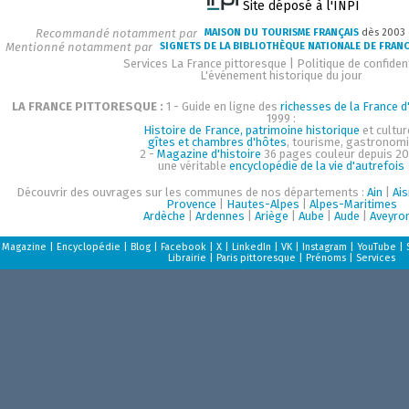
Site déposé à l'INPI
Recommandé notamment par
MAISON DU TOURISME FRANÇAIS
dès 2003
Mentionné notamment par
SIGNETS DE LA BIBLIOTHÈQUE NATIONALE DE FRAN
Services La France pittoresque
|
Politique de confident
L'événement historique du jour
LA FRANCE PITTORESQUE :
1 - Guide en ligne des
richesses de la France d'
1999 :
Histoire de France, patrimoine historique
et cultur
gîtes et chambres d'hôtes
, tourisme, gastronom
2 -
Magazine d'histoire
36 pages couleur depuis 20
une véritable
encyclopédie de la vie d'autrefois
Découvrir des ouvrages sur les communes de nos départements :
Ain
|
Ai
Provence
|
Hautes-Alpes
|
Alpes-Maritimes
Ardèche
|
Ardennes
|
Ariège
|
Aube
|
Aude
|
Aveyro
Magazine
|
Encyclopédie
|
Blog
|
Facebook
|
X
|
LinkedIn
|
VK
|
Instagram
|
YouTube
|
Librairie
|
Paris pittoresque
|
Prénoms
|
Services