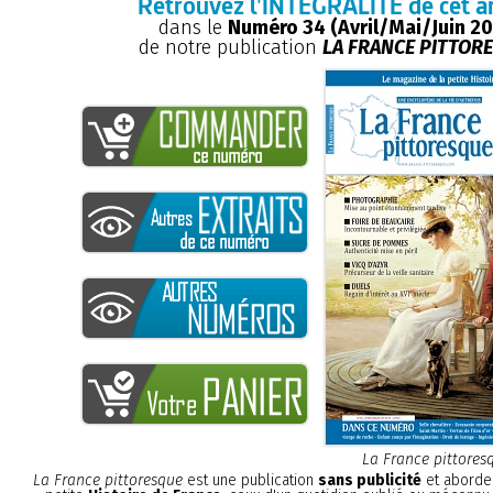
Retrouvez l'INTÉGRALITÉ de cet ar
dans le
Numéro 34 (Avril/Mai/Juin 20
de notre publication
LA FRANCE PITTOR
La France pittores
La France pittoresque
est une publication
sans publicité
et aborde 