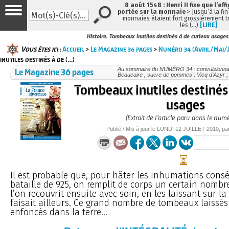
8 août 1548 : Henri II fixe que l’eff
portée sur la monnaie
> Jusqu’à la fin
monnaies étaient fort grossièrement tr
les (…)
[LIRE]
Histoire. Tombeaux inutiles destinés à de curieux usages
Vous êtes ici :
Accueil
>
Le Magazine 36 pages
>
Numéro 34 (Avril/Mai/J
inutiles destinés à de (…)
Le Magazine 36 pages
Au sommaire du NUMÉRO 34 : convulsionnaire
Beaucaire ; sucre de pommes ; Vicq d’Azyr ; 
Tombeaux inutiles destinés 
usages
(Extrait de l’article paru dans le num
Publié / Mis à jour le
LUNDI
12 JUILLET 2010
, pa
Il est probable que, pour hâter les inhumations consé
bataille de 925, on remplit de corps un certain nomb
l’on recouvrit ensuite avec soin, en les laissant sur l
faisait ailleurs. Ce grand nombre de tombeaux laissés 
enfoncés dans la terre...