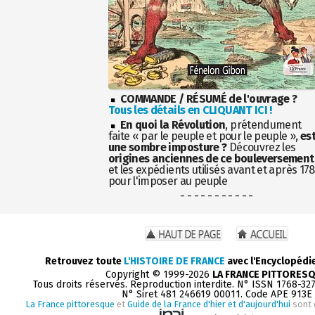
COMMANDE / RÉSUMÉ de l'ouvrage ?
Tous les détails en CLIQUANT ICI !
En quoi la Révolution
, prétendument
faite « par le peuple et pour le peuple »,
es
une sombre imposture ?
Découvrez les
origines anciennes de ce bouleversement
et les expédients utilisés avant et après 17
pour l'imposer au peuple
- - - - - - - - - - -
Retrouvez toute
L'HISTOIRE DE FRANCE
avec l'Encyclopédi
Copyright © 1999-2026
LA FRANCE PITTORES
Tous droits réservés. Reproduction interdite. N° ISSN 1768-32
N° Siret 481 246619 00011. Code APE 913E
La France pittoresque
et
Guide de la France d'hier et d'aujourd'hui
sont 