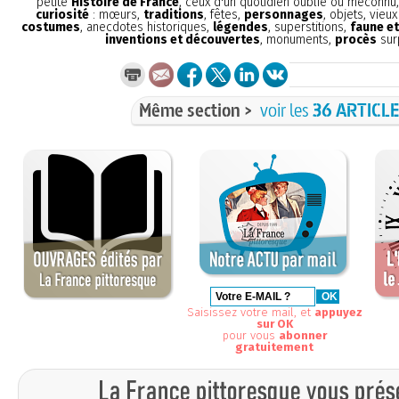
petite
Histoire de France
, ceux d'un quotidien oublié ou méconnu
curiosité
: mœurs,
traditions
, fêtes,
personnages
, objets, vieu
costumes
, anecdotes historiques,
légendes
, superstitions,
faune et
inventions et découvertes
, monuments,
procès
sur
Même section >
voir les
36 ARTICL
Saisissez votre mail, et
appuyez
sur OK
pour vous
abonner
gratuitement