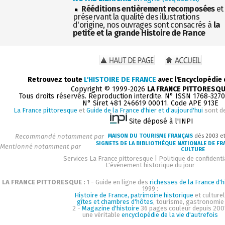
Rééditions entièrement recomposées
et
préservant la qualité des illustrations
d'origine, nos ouvrages sont consacrés à
la
petite et la grande Histoire de France
Retrouvez toute
L'HISTOIRE DE FRANCE
avec l'Encyclopédie
Copyright © 1999-2026
LA FRANCE PITTORESQ
Tous droits réservés. Reproduction interdite. N° ISSN 1768-327
N° Siret 481 246619 00011. Code APE 913E
La France pittoresque
et
Guide de la France d'hier et d'aujourd'hui
sont d
Site déposé à l'INPI
Recommandé notamment par
MAISON DU TOURISME FRANÇAIS
dès 2003 e
SIGNETS DE LA BIBLIOTHÈQUE NATIONALE DE FR
Mentionné notamment par
CULTURE
Services La France pittoresque
|
Politique de confidenti
L'événement historique du jour
LA FRANCE PITTORESQUE :
1 - Guide en ligne des
richesses de la France d'h
1999 :
Histoire de France, patrimoine historique
et culturel
gîtes et chambres d'hôtes
, tourisme, gastronomie
2 -
Magazine d'histoire
36 pages couleur depuis 200
une véritable
encyclopédie de la vie d'autrefois