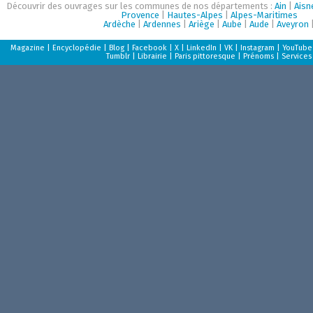
Découvrir des ouvrages sur les communes de nos départements :
Ain
|
Aisn
Provence
|
Hautes-Alpes
|
Alpes-Maritimes
Ardèche
|
Ardennes
|
Ariège
|
Aube
|
Aude
|
Aveyron
Magazine
|
Encyclopédie
|
Blog
|
Facebook
|
X
|
LinkedIn
|
VK
|
Instagram
|
YouTube
Tumblr
|
Librairie
|
Paris pittoresque
|
Prénoms
|
Services