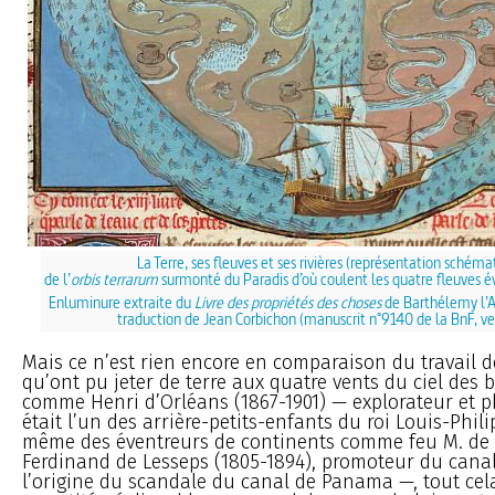
La Terre, ses fleuves et ses rivières (représentation schéma
de l’
orbis terrarum
surmonté du Paradis d’où coulent les quatre fleuves év
Enluminure extraite du
Livre des propriétés des choses
de Barthélemy l’An
traduction de Jean Corbichon (manuscrit n°9140 de la BnF, ve
Mais ce n’est rien encore en comparaison du travail d
qu’ont pu jeter de terre aux quatre vents du ciel des 
comme Henri d’Orléans (1867-1901) — explorateur et p
était l’un des arrière-petits-enfants du roi Louis-Phil
même des éventreurs de continents comme feu M. de
Ferdinand de Lesseps (1805-1894), promoteur du canal
l’origine du scandale du canal de Panama —, tout cel