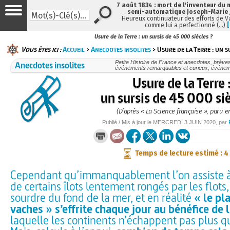
7 août 1834 : mort de l'inventeur du 
semi-automatique Joseph-Marie
Heureux continuateur des efforts de V
comme lui a perfectionné (…)
Usure de la Terre : un sursis de 45 000 siècles ?
Vous êtes ici :
Accueil
>
Anecdotes insolites
> Usure de la Terre : un s
Anecdotes insolites
Petite Histoire de France et anecdotes, brèves e
événements remarquables et curieux, événe
Usure de la Terre 
un sursis de 45 000 siè
(D’après « La Science française », paru e
Publié / Mis à jour le
MERCREDI
3 JUIN 2020
, par
Temps de lecture estimé : 4
Cependant qu’immanquablement l’on assiste à 
de certains îlots lentement rongés par les flots,
sourdre du fond de la mer, et en réalité
« le pl
vaches » s’effrite chaque jour au bénéfice de 
laquelle les continents n’échappent pas plus que