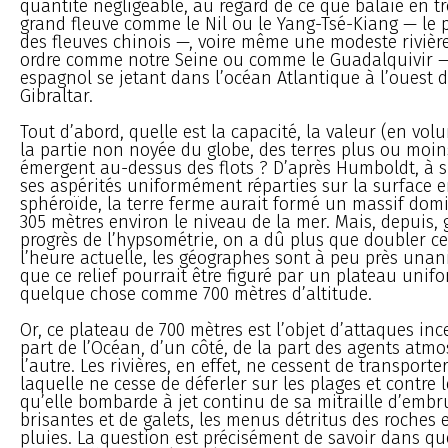
quantité négligeable, au regard de ce que balaie en t
grand fleuve comme le Nil ou le Yang-Tsé-Kiang — le 
des fleuves chinois —, voire même une modeste rivièr
ordre comme notre Seine ou comme le Guadalquivir —
espagnol se jetant dans l’océan Atlantique à l’ouest d
Gibraltar.
Tout d’abord, quelle est la capacité, la valeur (en vol
la partie non noyée du globe, des terres plus ou moin
émergent au-dessus des flots ? D’après Humboldt, à 
ses aspérités uniformément réparties sur la surface e
sphéroïde, la terre ferme aurait formé un massif dom
305 mètres environ le niveau de la mer. Mais, depuis, 
progrès de l’hypsométrie, on a dû plus que doubler ce 
l’heure actuelle, les géographes sont à peu près unan
que ce relief pourrait être figuré par un plateau uni
quelque chose comme 700 mètres d’altitude.
Or, ce plateau de 700 mètres est l’objet d’attaques inc
part de l’Océan, d’un côté, de la part des agents atm
l’autre. Les rivières, en effet, ne cessent de transporte
laquelle ne cesse de déferler sur les plages et contre l
qu’elle bombarde à jet continu de sa mitraille d’embr
brisantes et de galets, les menus détritus des roches 
pluies. La question est précisément de savoir dans qu