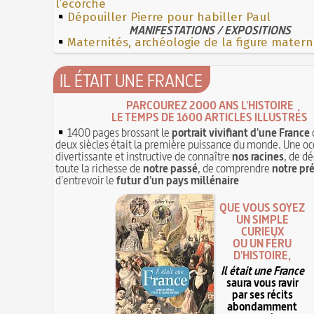
l’écorche
Dépouiller Pierre pour habiller Paul
MANIFESTATIONS / EXPOSITIONS
Maternités, archéologie de la figure matern
IL ÉTAIT UNE FRANCE
PARCOUREZ 2000 ANS L'HISTOIRE
LE TEMPS DE 1600 ARTICLES ILLUSTRÉS
1400 pages brossant le
portrait vivifiant d'une France
deux siècles était la première puissance du monde. Une oc
divertissante et instructive de connaître
nos racines
, de dé
toute la richesse de
notre passé
, de comprendre
notre pr
d'entrevoir le
futur d'un pays millénaire
QUE VOUS SOYEZ
UN SIMPLE
CURIEUX
OU UN FÉRU
D'HISTOIRE,
Il était une France
saura vous ravir
par ses récits
abondamment