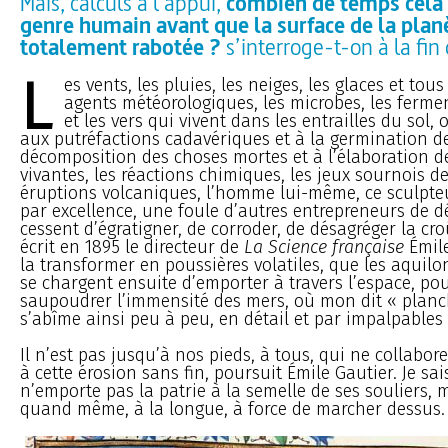
Mais, calculs à l’appui,
combien de temps cela l
genre humain avant que la surface de la planè
totalement rabotée ?
s’interroge-t-on à la fin 
L
es vents, les pluies, les neiges, les glaces et tous
agents météorologiques, les microbes, les fermen
et les vers qui vivent dans les entrailles du sol, 
aux putréfactions cadavériques et à la germination de
décomposition des choses mortes et à l’élaboration d
vivantes, les réactions chimiques, les jeux sournois de l
éruptions volcaniques, l’homme lui-même, ce sculpte
par excellence, une foule d’autres entrepreneurs de d
cessent d’égratigner, de corroder, de désagréger la croû
écrit en 1895 le directeur de
La Science française
Émile
la transformer en poussières volatiles, que les aquilo
se chargent ensuite d’emporter à travers l’espace, po
saupoudrer l’immensité des mers, où mon dit « planc
s’abîme ainsi peu à peu, en détail et par impalpables
Il n’est pas jusqu’à nos pieds, à tous, qui ne collabo
à cette érosion sans fin, poursuit Émile Gautier. Je sa
n’emporte pas la patrie à la semelle de ses souliers, 
quand même, à la longue, à force de marcher dessus.