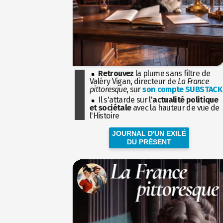
Retrouvez
la plume sans filtre de
Valéry Vigan, directeur de
La France
pittoresque
, sur
son compte SUBSTACK
Il s'attarde sur l'
actualité politique
et sociétale
avec la hauteur de vue de
l'Histoire
JOURNAL D'UN EXILÉ
DU PRÉSENT