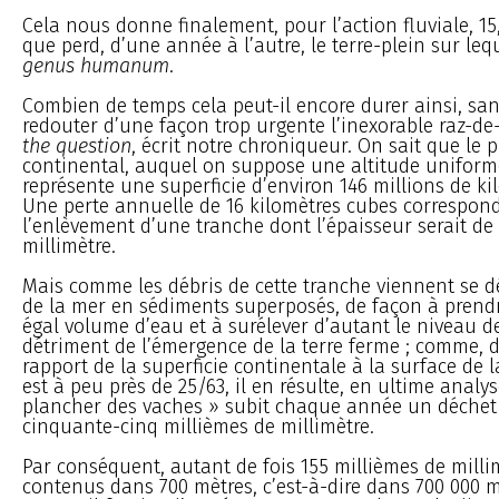
Cela nous donne finalement, pour l’action fluviale, 1
que perd, d’une année à l’autre, le terre-plein sur leq
genus humanum
.
Combien de temps cela peut-il encore durer ainsi, san
redouter d’une façon trop urgente l’inexorable raz-d
the question
, écrit notre chroniqueur. On sait que le 
continental, auquel on suppose une altitude uniform
représente une superficie d’environ 146 millions de ki
Une perte annuelle de 16 kilomètres cubes correspon
l’enlèvement d’une tranche dont l’épaisseur serait de
millimètre.
Mais comme les débris de cette tranche viennent se 
de la mer en sédiments superposés, de façon à prendr
égal volume d’eau et à surélever d’autant le niveau d
détriment de l’émergence de la terre ferme ; comme, d’
rapport de la superficie continentale à la surface de l
est à peu près de 25/63, il en résulte, en ultime analys
plancher des vaches » subit chaque année un déchet
cinquante-cinq millièmes de millimètre.
Par conséquent, autant de fois 155 millièmes de milli
contenus dans 700 mètres, c’est-à-dire dans 700 000 m