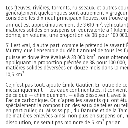
Les fleuves, rivières, torrents, ruisseaux, et autres cou
généralement quelconques sont autrement « grugeurs 
considère les dix-neuf principaux fleuves, on trouve q
3
annuel est approximativement de 3 610 m
, véhiculan
matières solides en suspension équivalente à 1 kilomèt
donne, en volume, une proportion de 38 pour 100 000
S’il est vrai, d’autre part, comme le prétend le savant
Murray, que l’ensemble du débit annuel de tous les fl
3
puisse et doive être évalué à 33 000 km
, nous obteno
appliquant la proportion précitée de 38 pour 100 000, 
matières solides déversées en douze mois dans la mer
3
10,5 km
.
Ce n’est pas tout, ajoute Émile Gautier. En outre de c
mécaniquement — les eaux continentales, il convient
de ce que — chimiquement — elles dissolvent, avec le
l’acide carbonique. Or, d’après les savants qui ont étu
spécialement la composition des eaux de telles ou telle
en particulier, du Mississippi, du Danube et de la Tam
de matières enlevées ainsi, non plus en suspension, 
3
dissolution, ne serait pas moindre de 5 km
par an.