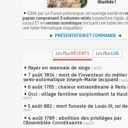
illustrés !
Édité par
La France pittoresque
, cet ouvrage existe en
v
papier comprenant 3 volumes reliés
(couverture rigide, d
cousu) ET en
version numérique
(incluant une table des m
une table thématique cliquables)
►
PRÉSENTATION ET COMMANDE
◄
Les Plus
RÉCENTS
Les Plus
LUS
Payer en monnaie de singe
7 AOÛT
7 août 1834 : mort de l'inventeur du métier 
semi-automatique Joseph-Marie Jacquard
7 AO
6 août 1705 : chaleur extraordinaire à Paris
Occi : village fantôme surplombant la Hau
AOÛT
5 août 882 : mort funeste de Louis III, roi d
AOÛT
4 août 1789 : abolition des privilèges par
l'Assemblée Constituante
4 AOÛT