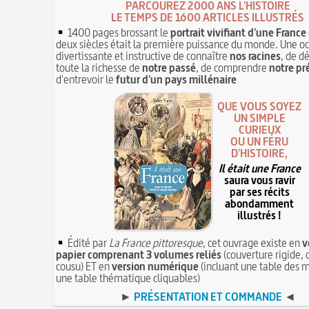
PARCOUREZ 2000 ANS L'HISTOIRE
LE TEMPS DE 1600 ARTICLES ILLUSTRÉS
1400 pages brossant le
portrait vivifiant d'une France
deux siècles était la première puissance du monde. Une o
divertissante et instructive de connaître
nos racines
, de d
toute la richesse de
notre passé
, de comprendre
notre pr
d'entrevoir le
futur d'un pays millénaire
QUE VOUS SOYEZ
UN SIMPLE
CURIEUX
OU UN FÉRU
D'HISTOIRE,
Il était une France
saura vous ravir
par ses récits
abondamment
illustrés !
Édité par
La France pittoresque
, cet ouvrage existe en
v
papier comprenant 3 volumes reliés
(couverture rigide, 
cousu) ET en
version numérique
(incluant une table des m
une table thématique cliquables)
►
PRÉSENTATION ET COMMANDE
◄