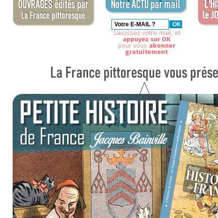
Saisissez votre mail, et
appuyez sur OK
pour vous
abonner
gratuitement