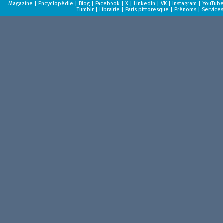
Magazine
|
Encyclopédie
|
Blog
|
Facebook
|
X
|
LinkedIn
|
VK
|
Instagram
|
YouTub
Tumblr
|
Librairie
|
Paris pittoresque
|
Prénoms
|
Services