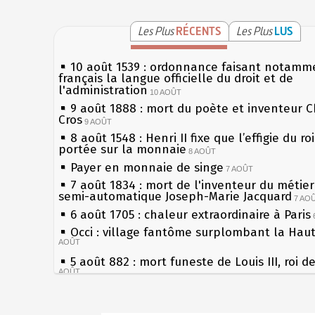
Les Plus
RÉCENTS
Les Plus
LUS
10 août 1539 : ordonnance faisant notamm
français la langue officielle du droit et de
l'administration
10 AOÛT
9 août 1888 : mort du poète et inventeur C
Cros
9 AOÛT
8 août 1548 : Henri II fixe que l’effigie du ro
portée sur la monnaie
8 AOÛT
Payer en monnaie de singe
7 AOÛT
7 août 1834 : mort de l'inventeur du métier 
semi-automatique Joseph-Marie Jacquard
7 AO
6 août 1705 : chaleur extraordinaire à Paris
Occi : village fantôme surplombant la Hau
AOÛT
5 août 882 : mort funeste de Louis III, roi d
AOÛT
4 août 1789 : abolition des privilèges par
l'Assemblée Constituante
4 AOÛT
Sécheresses (Grandes), étés caniculaires à 