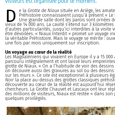
visiteurs est organisée pour le moment.
D
e la
Grotte de Niaux
située en Ariège, les amat
Préhistoire connaissaient jusqu’à présent « Le 
Une grande salle dont les parois sont ornées d
vieux de 14 000 ans. La cavité s’étend sur 3 kilomètres
d’autres particularités, jusqu’ici interdites à la visite
être dévoilées. « Niaux Interdit » promet un voyage i
la véritable Préhistoire. Mais le voyage se mérite : ou
une fois par mois uniquement sur inscription.
Un voyage au cœur de la réalité
Les Magdaléniens qui vivaient en Europe il y a 15 000 
parcouru intégralement et ont laissé leurs empreinte
grotte de Niaux. « On a l’habitude de voir des dessins a
on découvre aussi des gravures au sol ou des dessins 
sur les murs ». Ce site est exceptionnel à plusieurs é
Noir
la place au-dessus des grottes classiques préhist
découverte au cœur de la réalité est aujourd’hui rése
chercheurs. La Grotte Chauvet et Lascaux ont leur répl
des millions de visiteurs, Niaux est restée « dans son
quelques privilégiés.