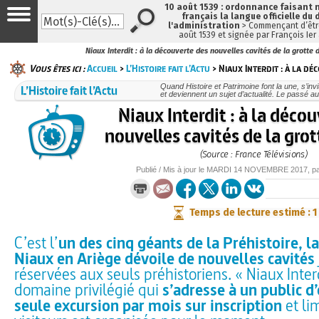
10 août 1539 : ordonnance faisant
français la langue officielle du 
l'administration
> Commençant d’être
août 1539 et signée par François Ier
Niaux Interdit : à la découverte des nouvelles cavités de la grotte 
Vous êtes ici :
Accueil
>
L’Histoire fait l’Actu
> Niaux Interdit : à la dé
L’Histoire fait l’Actu
Quand Histoire et Patrimoine font la une, s’inv
et deviennent un sujet d’actualité. Le passé au
Niaux Interdit : à la déco
nouvelles cavités de la grot
(Source : France Télévisions)
Publié / Mis à jour le
MARDI
14 NOVEMBRE 2017
, p
Temps de lecture estimé : 1
C’est l’
un des cinq géants de la Préhistoire, l
Niaux en Ariège dévoile de nouvelles cavités
réservées aux seuls préhistoriens. « Niaux Inter
domaine privilégié qui
s’adresse à un public d
seule excursion par mois sur inscription
et li