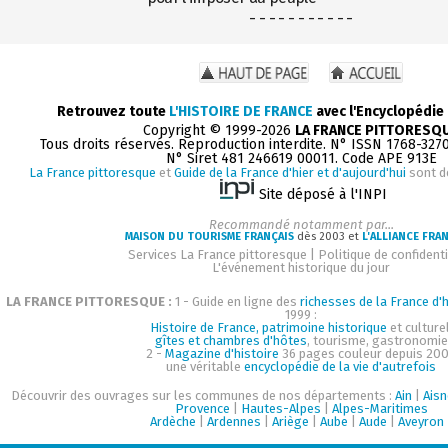
- - - - - - - - - - -
Retrouvez toute
L'HISTOIRE DE FRANCE
avec l'Encyclopédie
Copyright © 1999-2026
LA FRANCE PITTORESQ
Tous droits réservés. Reproduction interdite. N° ISSN 1768-327
N° Siret 481 246619 00011. Code APE 913E
La France pittoresque
et
Guide de la France d'hier et d'aujourd'hui
sont d
Site déposé à l'INPI
Recommandé notamment par...
MAISON DU TOURISME FRANÇAIS
dès 2003 et
L'ALLIANCE FRA
Services La France pittoresque
|
Politique de confidenti
L'événement historique du jour
LA FRANCE PITTORESQUE :
1 - Guide en ligne des
richesses de la France d'h
1999 :
Histoire de France, patrimoine historique
et culturel
gîtes et chambres d'hôtes
, tourisme, gastronomie
2 -
Magazine d'histoire
36 pages couleur depuis 200
une véritable
encyclopédie de la vie d'autrefois
Découvrir des ouvrages sur les communes de nos départements :
Ain
|
Aisn
Provence
|
Hautes-Alpes
|
Alpes-Maritimes
Ardèche
|
Ardennes
|
Ariège
|
Aube
|
Aude
|
Aveyron