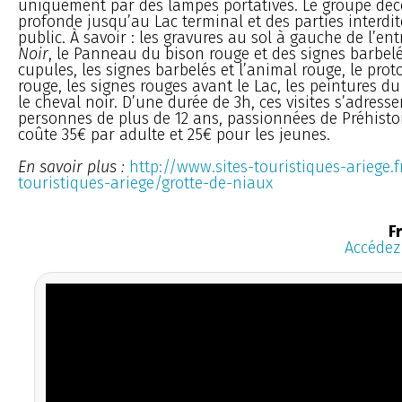
uniquement par des lampes portatives. Le groupe déco
profonde jusqu’au Lac terminal et des parties interdi
public. À savoir : les gravures au sol à gauche de l’en
Noir
, le Panneau du bison rouge et des signes barbelé
cupules, les signes barbelés et l’animal rouge, le pro
rouge, les signes rouges avant le Lac, les peintures du
le cheval noir. D’une durée de 3h, ces visites s’adresse
personnes de plus de 12 ans, passionnées de Préhistoir
coûte 35€ par adulte et 25€ pour les jeunes.
En savoir plus :
http://www.sites-touristiques-ariege.fr
touristiques-ariege/grotte-de-niaux
F
Accédez 