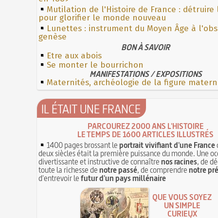
Mutilation de l'Histoire de France : détruire
pour glorifier le monde nouveau
Lunettes : instrument du Moyen Âge à l'ob
genèse
BON À SAVOIR
Etre aux abois
Se monter le bourrichon
MANIFESTATIONS / EXPOSITIONS
Maternités, archéologie de la figure matern
IL ÉTAIT UNE FRANCE
PARCOUREZ 2000 ANS L'HISTOIRE
LE TEMPS DE 1600 ARTICLES ILLUSTRÉS
1400 pages brossant le
portrait vivifiant d'une France
deux siècles était la première puissance du monde. Une oc
divertissante et instructive de connaître
nos racines
, de dé
toute la richesse de
notre passé
, de comprendre
notre pr
d'entrevoir le
futur d'un pays millénaire
QUE VOUS SOYEZ
UN SIMPLE
CURIEUX