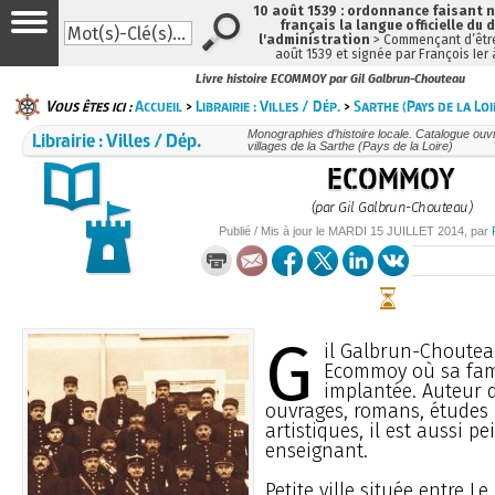
10 août 1539 : ordonnance faisant
français la langue officielle du 
l'administration
> Commençant d’être
août 1539 et signée par François Ier
Livre histoire ECOMMOY par Gil Galbrun-Chouteau
Vous êtes ici :
Accueil
>
Librairie : Villes / Dép.
>
Sarthe (Pays de la Loi
Librairie : Villes / Dép.
Monographies d’histoire locale. Catalogue ouvra
villages de la Sarthe (Pays de la Loire)
ECOMMOY
(par Gil Galbrun-Chouteau)
Publié / Mis à jour le
MARDI
15 JUILLET 2014
, par
G
il Galbrun-Choutea
Ecommoy où sa fami
implantée. Auteur d
ouvrages, romans, études 
artistiques, il est aussi pe
enseignant.
Petite ville située entre L