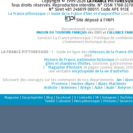
Copyright © 1999-2026
LA FRANCE PITTORESQ
Tous droits réservés. Reproduction interdite. N° ISSN 1768-327
N° Siret 481 246619 00011. Code APE 913E
La France pittoresque
et
Guide de la France d'hier et d'aujourd'hui
sont d
Site déposé à l'INPI
Recommandé notamment par...
MAISON DU TOURISME FRANÇAIS
dès 2003 et
L'ALLIANCE FRAN
Services La France pittoresque
|
Politique de confidenti
L'événement historique du jour
LA FRANCE PITTORESQUE :
1 - Guide en ligne des
richesses de la France d'h
1999 :
Histoire de France, patrimoine historique
et culturel
gîtes et chambres d'hôtes
, tourisme, gastronomie
2 -
Magazine d'histoire
36 pages couleur depuis 200
une véritable
encyclopédie de la vie d'autrefois
Découvrir des ouvrages sur les communes de nos départements :
Ain
|
Aisn
Provence
|
Hautes-Alpes
|
Alpes-Maritimes
Ardèche
|
Ardennes
|
Ariège
|
Aube
|
Aude
|
Aveyron
Magazine
|
Encyclopédie
|
Blog
|
Facebook
|
X
|
LinkedIn
|
VK
|
Instagram
|
YouTube
Tumblr
|
Librairie
|
Paris pittoresque
|
Prénoms
|
Services