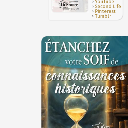
>
YouTube
>
Second Life
>
Pinterest
>
Tumblr