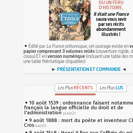
OU UN FÉRU
D'HISTOIRE,
Il était une France
saura vous ravir
par ses récits
abondamment
illustrés !
Édité par
La France pittoresque
, cet ouvrage existe en
v
papier comprenant 3 volumes reliés
(couverture rigide, d
cousu) ET en
version numérique
(incluant une table des m
une table thématique cliquables)
►
PRÉSENTATION ET COMMANDE
◄
Les Plus
RÉCENTS
Les Plus
LUS
10 août 1539 : ordonnance faisant notamm
français la langue officielle du droit et de
l'administration
10 AOÛT
9 août 1888 : mort du poète et inventeur C
Cros
9 AOÛT
8 août 1548 : Henri II fixe que l’effigie du ro