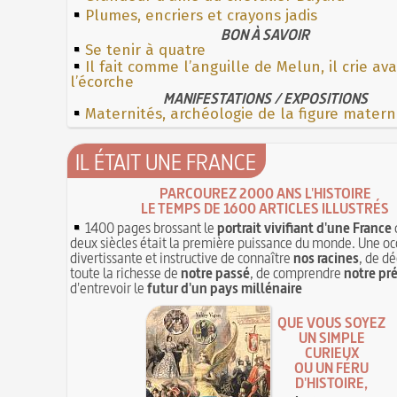
Plumes, encriers et crayons jadis
BON À SAVOIR
Se tenir à quatre
Il fait comme l’anguille de Melun, il crie av
l’écorche
MANIFESTATIONS / EXPOSITIONS
Maternités, archéologie de la figure matern
IL ÉTAIT UNE FRANCE
PARCOUREZ 2000 ANS L'HISTOIRE
LE TEMPS DE 1600 ARTICLES ILLUSTRÉS
1400 pages brossant le
portrait vivifiant d'une France
deux siècles était la première puissance du monde. Une oc
divertissante et instructive de connaître
nos racines
, de dé
toute la richesse de
notre passé
, de comprendre
notre pr
d'entrevoir le
futur d'un pays millénaire
QUE VOUS SOYEZ
UN SIMPLE
CURIEUX
OU UN FÉRU
D'HISTOIRE,