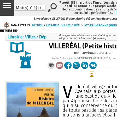
7 août 1834 : mort de l'inventeur du 
semi-automatique Joseph-Marie
Heureux continuateur des efforts de V
comme lui a perfectionné (…)
Livre histoire VILLERÉAL (Petite histoire de) par Jean-Hubert Las
Vous êtes ici :
Accueil
>
Librairie : Villes / Dép.
>
Lot-et-Garonne (Aqui
histoire de)
Librairie : Villes / Dép.
Monographies d’histoire locale. Catalogue ouvra
villages du Lot-et-Garonne (Aquitaine)
VILLERÉAL (Petite histo
(par Jean-Hubert Lasserre)
Publié / Mis à jour le
VENDREDI
20 JUIN 2014
, par
V
illeréal, village pit
Agenais, aux portes 
une bastide du XIIIe
par Alphonse, frère de sai
qui a su conserver ce qui 
de toute bastide : sa place
maisons à arcades et sa ha