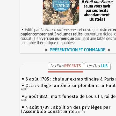
Il était une France
saura vous ravir
par ses récits
abondamment
illustrés !
Édité par
La France pittoresque
, cet ouvrage existe en
v
papier comprenant 3 volumes reliés
(couverture rigide, d
cousu) ET en
version numérique
(incluant une table des m
une table thématique cliquables)
►
PRÉSENTATION ET COMMANDE
◄
Les Plus
RÉCENTS
Les Plus
LUS
6 août 1705 : chaleur extraordinaire à Paris
Occi : village fantôme surplombant la Hau
AOÛT
5 août 882 : mort funeste de Louis III, roi d
AOÛT
4 août 1789 : abolition des privilèges par
l'Assemblée Constituante
4 AOÛT