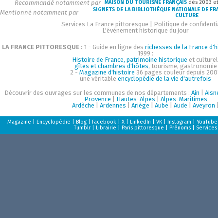
Recommandé notamment par
MAISON DU TOURISME FRANÇAIS
dès 2003 e
SIGNETS DE LA BIBLIOTHÈQUE NATIONALE DE FR
Mentionné notamment par
CULTURE
Services La France pittoresque
|
Politique de confidenti
L'événement historique du jour
LA FRANCE PITTORESQUE :
1 - Guide en ligne des
richesses de la France d'h
1999 :
Histoire de France, patrimoine historique
et culturel
gîtes et chambres d'hôtes
, tourisme, gastronomie
2 -
Magazine d'histoire
36 pages couleur depuis 200
une véritable
encyclopédie de la vie d'autrefois
Découvrir des ouvrages sur les communes de nos départements :
Ain
|
Aisn
Provence
|
Hautes-Alpes
|
Alpes-Maritimes
Ardèche
|
Ardennes
|
Ariège
|
Aube
|
Aude
|
Aveyron
Magazine
|
Encyclopédie
|
Blog
|
Facebook
|
X
|
LinkedIn
|
VK
|
Instagram
|
YouTube
Tumblr
|
Librairie
|
Paris pittoresque
|
Prénoms
|
Services