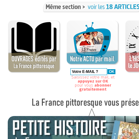
Même section >
voir les
18 ARTICLE
Saisissez votre mail, et
appuyez sur OK
pour vous
abonner
gratuitement