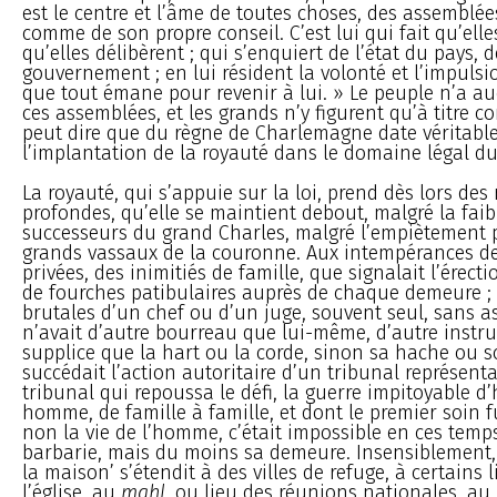
est le centre et l’âme de toutes choses, des assemblé
comme de son propre conseil. C’est lui qui fait qu’elle
qu’elles délibèrent ; qui s’enquiert de l’état du pays, 
gouvernement ; en lui résident la volonté et l’impulsion
que tout émane pour revenir à lui. » Le peuple n’a a
ces assemblées, et les grands n’y figurent qu’à titre co
peut dire que du règne de Charlemagne date véritab
l’implantation de la royauté dans le domaine légal d
La royauté, qui s’appuie sur la loi, prend dès lors des 
profondes, qu’elle se maintient debout, malgré la faib
successeurs du grand Charles, malgré l’empiètement p
grands vassaux de la couronne. Aux intempérances d
privées, des inimitiés de famille, que signalait l’érec
de fourches patibulaires auprès de chaque demeure ;
brutales d’un chef ou d’un juge, souvent seul, sans as
n’avait d’autre bourreau que lui-même, d’autre instr
supplice que la hart ou la corde, sinon sa hache ou s
succédait l’action autoritaire d’un tribunal représenta
tribunal qui repoussa le défi, la guerre impitoyable 
homme, de famille à famille, et dont le premier soin f
non la vie de l’homme, c’était impossible en ces temp
barbarie, mais du moins sa demeure. Insensiblement, l
la maison’ s’étendit à des villes de refuge, à certains l
l’église, au
mahl
, ou lieu des réunions nationales, au