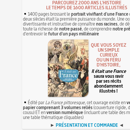
PARCOUREZ 2000 ANS L'HISTOIRE
LE TEMPS DE 1600 ARTICLES ILLUSTRÉS
1400 pages brossant le
portrait vivifiant d'une France
deux siècles était la première puissance du monde. Une oc
divertissante et instructive de connaître
nos racines
, de dé
toute la richesse de
notre passé
, de comprendre
notre pr
d'entrevoir le
futur d'un pays millénaire
QUE VOUS SOYEZ
UN SIMPLE
CURIEUX
OU UN FÉRU
D'HISTOIRE,
Il était une France
saura vous ravir
par ses récits
abondamment
illustrés !
Édité par
La France pittoresque
, cet ouvrage existe en
v
papier comprenant 3 volumes reliés
(couverture rigide, d
cousu) ET en
version numérique
(incluant une table des m
une table thématique cliquables)
►
PRÉSENTATION ET COMMANDE
◄