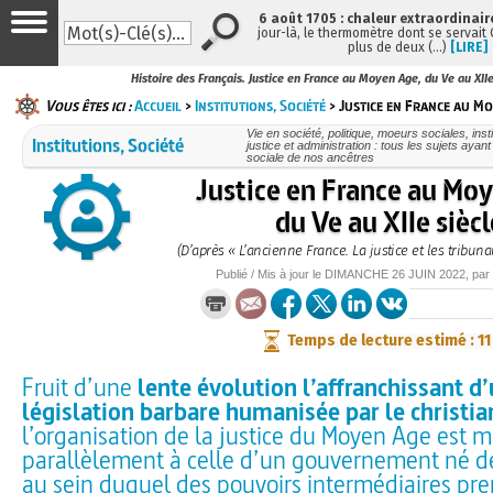
6 août 1705 : chaleur extraordinair
jour-là, le thermomètre dont se servait
plus de deux (…)
[LIRE]
Histoire des Français. Justice en France au Moyen Age, du Ve au XIIe
Vous êtes ici :
Accueil
>
Institutions, Société
> Justice en France au Mo
Vie en société, politique, moeurs sociales, inst
Institutions, Société
justice et administration : tous les sujets ayan
sociale de nos ancêtres
Justice en France au Mo
du Ve au XIIe sièc
(D’après « L’ancienne France. La justice et les tribun
Publié / Mis à jour le
DIMANCHE
26 JUIN 2022
, par
Temps de lecture estimé : 1
Fruit d’une
lente évolution l’affranchissant d
législation barbare humanisée par le christi
l’organisation de la justice du Moyen Age est 
parallèlement à celle d’un gouvernement né de 
au sein duquel des pouvoirs intermédiaires pre