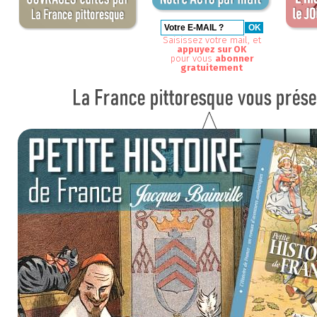
Saisissez votre mail, et
appuyez sur OK
pour vous
abonner
gratuitement