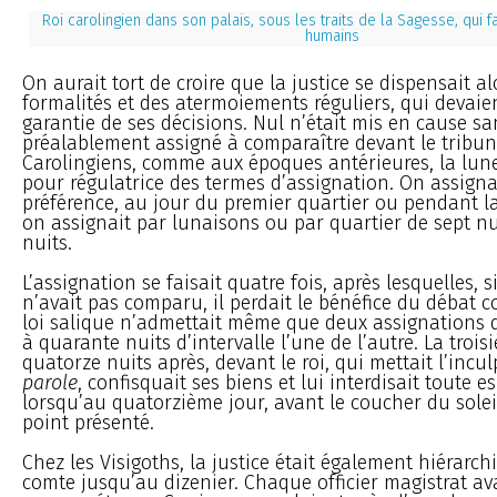
Roi carolingien dans son palais, sous les traits de la Sagesse, qui f
humains
On aurait tort de croire que la justice se dispensait al
formalités et des atermoiements réguliers, qui devaien
garantie de ses décisions. Nul n’était mis en cause sa
préalablement assigné à comparaître devant le tribun
Carolingiens, comme aux époques antérieures, la lune
pour régulatrice des termes d’assignation. On assigna
préférence, au jour du premier quartier ou pendant la
on assignait par lunaisons ou par quartier de sept nu
nuits.
L’assignation se faisait quatre fois, après lesquelles, s
n’avait pas comparu, il perdait le bénéfice du débat co
loi salique n’admettait même que deux assignations 
à quarante nuits d’intervalle l’une de l’autre. La trois
quatorze nuits après, devant le roi, qui mettait l’incu
parole
, confisquait ses biens et lui interdisait toute es
lorsqu’au quatorzième jour, avant le coucher du soleil,
point présenté.
Chez les Visigoths, la justice était également hiérarch
comte jusqu’au dizenier. Chaque officier magistrat ava