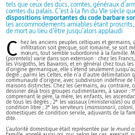
tels que ceux des ducs, comtes, généraux d’ar
comtes du palais. C’est à la fin du VIe siècle qu
dispositions importantes du code barbare so
les accommodements amiables étant proscrits, e
de mort au lieu d’être jusqu’alors applaudi
C
hez les anciens peuples celtiques et germains,
infiltration soit grecque, soit romaine, se soit m
mœurs, tout semble subordonné à la famille. Ma
(
parentela
) varie dans son extension : chez les Francs
les Visigoths, les Bavarois, et en général chez tous le
d’origine germanique, elle s’étend seulement jusqu’a
degré ; parmi les Celtes, elle n’a d’autre délimitation 
communauté d’origine, avec subdivision indéfinie de 
maisons distinctes. Chez les Germains, au contraire, o
dessiner déjà trois groupes rudimentaires, à savoir : 1°
comprenant le père, la mère, les enfants, les ascendan
de tous les degrés ; 2° les vassaux (
ministeriales
) ou 
condition libre ; 3° les serviteurs (
mansionarii
,
coloni
domestiques de condition servile, adjuvants de la fa
dite.
L’autorité domestique était représentée par le
mund
o
famille, appelé aussi
roi
, qui, selon les cas, exerçait,