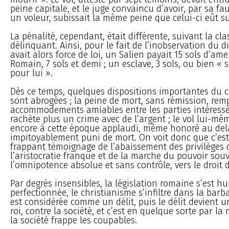
peine capitale, et le juge convaincu d’avoir, par sa faut
un voleur, subissait la même peine que celui-ci eût su
La pénalité, cependant, était différente, suivant la cla
délinquant. Ainsi, pour le fait de l’inobservation du 
avait alors force de loi, un Salien payait 15 sols d’am
Romain, 7 sols et demi ; un esclave, 3 sols, ou bien « 
pour lui ».
Dès ce temps, quelques dispositions importantes du 
sont abrogées ; la peine de mort, sans rémission, remp
accommodements amiables entre les parties intéressé
rachète plus un crime avec de l’argent ; le vol lui-mêm
encore à cette époque applaudi, même honoré au delà
impitoyablement puni de mort. On voit donc que c’est
frappant témoignage de l’abaissement des privilèges
l’aristocratie franque et de la marche du pouvoir souv
l’omnipotence absolue et sans contrôle, vers le droit d
Par degrés insensibles, la législation romaine s’est h
perfectionnée, le christianisme s’infiltre dans la barba
est considérée comme un délit, puis le délit devient u
roi, contre la société, et c’est en quelque sorte par la
la société frappe les coupables.