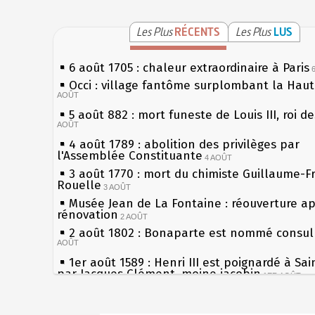
Les Plus
RÉCENTS
Les Plus
LUS
6 août 1705 : chaleur extraordinaire à Paris
Occi : village fantôme surplombant la Hau
AOÛT
5 août 882 : mort funeste de Louis III, roi d
AOÛT
4 août 1789 : abolition des privilèges par
l'Assemblée Constituante
4 AOÛT
3 août 1770 : mort du chimiste Guillaume-F
Rouelle
3 AOÛT
Musée Jean de La Fontaine : réouverture a
rénovation
2 AOÛT
2 août 1802 : Bonaparte est nommé consul 
AOÛT
1er août 1589 : Henri III est poignardé à Sa
par Jacques Clément, moine jacobin
1ER AOÛT
31 juillet 1899 : décret instaurant les moug
boîtes aux lettres en fonte de Léon Mougeot
Sécheresses (Grandes), étés caniculaires à 