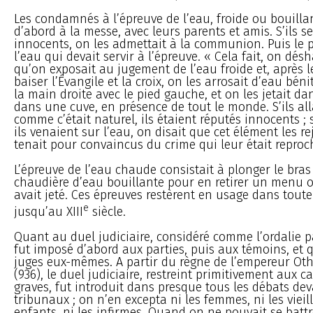
Les condamnés à l’épreuve de l’eau, froide ou bouillan
d’abord à la messe, avec leurs parents et amis. S’ils s
innocents, on les admettait à la communion. Puis le p
l’eau qui devait servir à l’épreuve. « Cela fait, on désh
qu’on exposait au jugement de l’eau froide et, après le
baiser l’Évangile et la croix, on les arrosait d’eau bénit
la main droite avec le pied gauche, et on les jetait da
dans une cuve, en présence de tout le monde. S’ils al
comme c’était naturel, ils étaient réputés innocents ; s
ils venaient sur l’eau, on disait que cet élément les rej
tenait pour convaincus du crime qui leur était reproc
L’épreuve de l’eau chaude consistait à plonger le bra
chaudière d’eau bouillante pour en retirer un menu o
avait jeté. Ces épreuves restèrent en usage dans toute
e
jusqu’au XIII
siècle.
Quant au duel judiciaire, considéré comme l’ordalie pa
fut imposé d’abord aux parties, puis aux témoins, et 
juges eux-mêmes. A partir du règne de l’empereur Ot
(936), le duel judiciaire, restreint primitivement aux ca
graves, fut introduit dans presque tous les débats dev
tribunaux ; on n’en excepta ni les femmes, ni les vieill
enfants, ni les infirmes. Quand on ne pouvait se batt