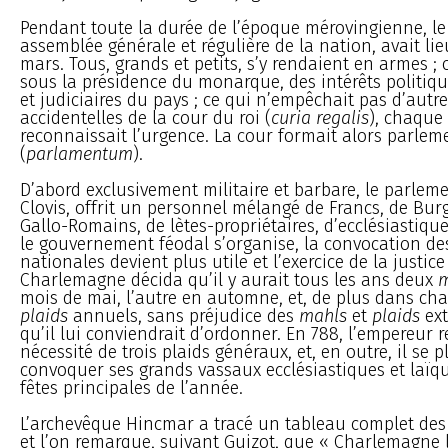
Pendant toute la durée de l’époque mérovingienne, l
assemblée générale et régulière de la nation, avait li
mars. Tous, grands et petits, s’y rendaient en armes ; o
sous la présidence du monarque, des intérêts politiq
et judiciaires du pays ; ce qui n’empêchait pas d’autr
accidentelles de la cour du roi (
curia regalis
), chaque
reconnaissait l’urgence. La cour formait alors parlem
(
parlamentum
).
D’abord exclusivement militaire et barbare, le parleme
Clovis, offrit un personnel mélangé de Francs, de Bur
Gallo-Romains, de lètes-propriétaires, d’ecclésiastiqu
le gouvernement féodal s’organise, la convocation d
nationales devient plus utile et l’exercice de la justic
Charlemagne décida qu’il y aurait tous les ans deux
m
mois de mai, l’autre en automne, et, de plus dans c
plaids
annuels, sans préjudice des
mahls
et
plaids
ext
qu’il lui conviendrait d’ordonner. En 788, l’empereur 
nécessité de trois plaids généraux, et, en outre, il se p
convoquer ses grands vassaux ecclésiastiques et laïq
fêtes principales de l’année.
L’archevêque Hincmar a tracé un tableau complet de
et l’on remarque, suivant Guizot, que « Charlemagne le