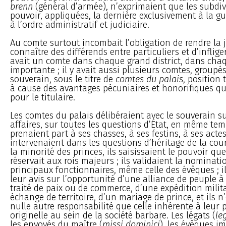
brenn
(général d’armée), n’exprimaient que les subdiv
pouvoir, appliquées, la dernière exclusivement à la gu
à l’ordre administratif et judiciaire.
Au comte surtout incombait l’obligation de rendre la j
connaître des différends entre particuliers et d’inflige
avait un comte dans chaque grand district, dans chaq
importante ; il y avait aussi plusieurs comtes, groupé
souverain, sous le titre de
comtes du palais
, position 
à cause des avantages pécuniaires et honorifiques qu
pour le titulaire.
Les comtes du palais délibéraient avec le souverain su
affaires, sur toutes les questions d’État, en même tem
prenaient part à ses chasses, à ses festins, à ses actes 
intervenaient dans les questions d’héritage de la co
la minorité des princes, ils saisissaient le pouvoir que
réservait aux rois majeurs ; ils validaient la nominati
principaux fonctionnaires, même celle des évêques ; 
leur avis sur l’opportunité d’une alliance de peuple à
traité de paix ou de commerce, d’une expédition milita
échange de territoire, d’un mariage de prince, et ils 
nulle autre responsabilité que celle inhérente à leur 
originelle au sein de la société barbare. Les légats (
le
les envoyés du maître (
missi dominici
), les évêques im