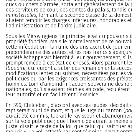
ducs ou chefs d’armée, sortaient généralement de la 
des serviteurs de cour, des comtes du palais, tandis q
ministeriales
, formant la seconde classe de la domesti
allaient remplir les charges inférieures, honorables et
l’administration et de l’ordre judiciaire.
Sous les Mérovingiens, le principe légal du pouvoir s’
propriété foncière, mais le morcellement de ce pouvoir
cette inféodation ; la ruine des uns accrut de jour en 
prépondérance des autres, et les rois francs s’aperçur
société échapperait bientôt à leur gouvernement, s’il
prompt remède à cet état de choses. Alors parurent le
Ripuaire
, qui eurent à subir des remaniements success
modifications lentes ou subites, nécessitées par les vi
politiques ou par les exigences croissantes des prélat
hommes. Loin d’amoindrir l’action souveraine des roi
nationales, qu’ils avaient réunies en code, reculèrent 
leur autorité et en facilitèrent l’exercice.
En 596, Childebert, d’accord avec ses leudes, décidait
rapt serait puni de mort, et que le juge du canton (
pa
aurait été commis, tuerait le ravisseur et abandonner
sur la voie publique ; que l’homicide aurait le même so
juste, disait le texte de la loi, que celui qui sait tuer
mourir ». Le vol, attesté par sept témoins, devait entr