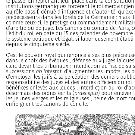
le passé. En reprenant leur place dans la constitution 
institutions germaniques forcèrent le roi mérovingien
au rôle passif, dénué d’influence et d’autorité, qu’exe
prédécesseurs dans les forêts de la Germanie ; mais il
comme ceux-ci, le prestige du commandement militaire
d’arbitre ou de juge. Les canons du concile de Paris, 
l’édit du roi, en date du 15 des calendes de novembre 
le système politique et légal, si laborieusement établ
depuis le cinquième siècle.
C’est le pouvoir royal qui renonce à ses plus précieus
dans le choix des évêques ; défense aux juges laïques
clerc devant les tribunaux ; interdiction au fisc de sais
successions
ab intestat
, d’augmenter les impôts, les p
d’employer les juifs à la perception des deniers public
responsabilité des juges et des autres officiers du roi ;
bénéfices enlevés aux leudes ; interdiction au roi d’ac
désormais des ordres écrits (
praecepta
) pour enlever 
les jeunes vierges et les religieuses ; peine de mort c
enfreignent les canons du concile.