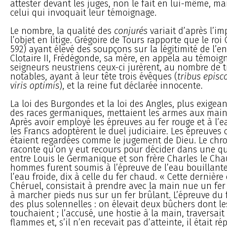
attester devant les juges, non le fait en lui-même, mai
celui qui invoquait leur témoignage.
Le nombre, la qualité des
conjurés
variait d’après l’i
l’objet en litige. Grégoire de Tours rapporte que le roi
592) ayant élevé des soupçons sur la légitimité de l’en
Clotaire II, Frédégonde, sa mère, en appela au témoig
seigneurs neustriens ceux-ci jurèrent, au nombre de t
notables, ayant à leur tête trois évêques (
tribus episco
viris optimis
), et la reine fut déclarée innocente.
La loi des Burgondes et la loi des Angles, plus exigean
des races germaniques, mettaient les armes aux main
Après avoir employé les épreuves au fer rouge et à l’e
les Francs adoptèrent le duel judiciaire. Les épreuves
étaient regardées comme le jugement de Dieu. Le ch
raconte qu’on y eut recours pour décider dans une q
entre Louis le Germanique et son frère Charles le Chau
hommes furent soumis à l’épreuve de l’eau bouillante,
l’eau froide, dix à celle du fer chaud. « Cette dernière 
Chéruel, consistait à prendre avec la main nue un fer
à marcher pieds nus sur un fer brûlant. L’épreuve du 
des plus solennelles : on élevait deux bûchers dont l
touchaient ; l’accusé, une hostie à la main, traversai
flammes et, s’il n’en recevait pas d’atteinte, il était r