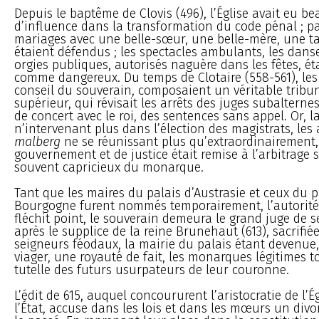
Depuis le baptême de Clovis (496), l’Église avait eu b
d’influence dans la transformation du code pénal ; pa
mariages avec une belle-sœur, une belle-mère, une ta
étaient défendus ; les spectacles ambulants, les dans
orgies publiques, autorisés naguère dans les fêtes, ét
comme dangereux. Du temps de Clotaire (558-561), les 
conseil du souverain, composaient un véritable tribun
supérieur, qui révisait les arrêts des juges subalternes
de concert avec le roi, des sentences sans appel. Or, l
n’intervenant plus dans l’élection des magistrats, le
malberg
ne se réunissant plus qu’extraordinairement, 
gouvernement et de justice était remise à l’arbitrage
souvent capricieux du monarque.
Tant que les maires du palais d’Austrasie et ceux du p
Bourgogne furent nommés temporairement, l’autorité
fléchit point, le souverain demeura le grand juge de se
après le supplice de la reine Brunehaut (613), sacrifié
seigneurs féodaux, la mairie du palais étant devenue,
viager, une royauté de fait, les monarques légitimes 
tutelle des futurs usurpateurs de leur couronne.
L’édit de 615, auquel concoururent l’aristocratie de l’Ég
l’État, accuse dans les lois et dans les mœurs un div