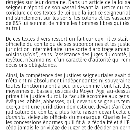
réfugiés sur leur domaine. Dans un article de la loi sa
seigneur répond de son vassal devant la justice du co
conclure de ces textes de loi que la justice seigneurial
indistinctement sur les serfs, les colons et les vassau
de 855 lui soumet de même les hommes libres qui rés
autrui.
De ces textes divers ressort un fait curieux : il existait 
officielle du comte ou de ses subordonnés et les justi
juridiction intermédiaire, une sorte d’arbitrage amiab
voisins (
vicini
), sans l’assistance des juges du comté, 
revêtue, néanmoins, d’un caractère d’autorité qui ren
décisions obligatoires.
Ainsi, la compétence des justices seigneuriales avait de
n’étaient ni absolument indépendantes ni souveraines
toutes fonctionnaient à peu près comme l’ont fait dep
moyennes et basses justices du Moyen Age, au-dessus
primait la justice du roi. La faculté accordée aux gens 
évêques, abbés, abbesses, qui, devenus seigneurs tem
exerçaient une juridiction domestique, devait s’arrête
judicature du comte, à plus forte raison devant celle
dominici
, délégués officiels du monarque. Charles le
les concessions énormes qu’il fit à la féodalité et à l’E
céda jamais le privilège de juger et de décider en dern