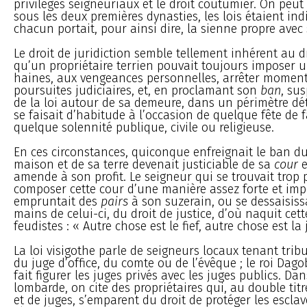
privilèges seigneuriaux et le droit coutumier. On peut
sous les deux premières dynasties, les lois étaient ind
chacun portait, pour ainsi dire, la sienne propre avec 
Le droit de juridiction semble tellement inhérent au dr
qu’un propriétaire terrien pouvait toujours imposer u
haines, aux vengeances personnelles, arrêter momen
poursuites judiciaires, et, en proclamant son
ban
, su
de la loi autour de sa demeure, dans un périmètre dét
se faisait d’habitude à l’occasion de quelque fête de f
quelque solennité publique, civile ou religieuse.
En ces circonstances, quiconque enfreignait le ban du
maison et de sa terre devenait justiciable de sa
cour
e
amende à son profit. Le seigneur qui se trouvait trop
composer cette cour d’une manière assez forte et im
empruntait des
pairs
à son suzerain, ou se dessaisissa
mains de celui-ci, du droit de justice, d’où naquit ce
feudistes : « Autre chose est le fief, autre chose est la 
La loi visigothe parle de seigneurs locaux tenant tribu
du juge d’office, du comte ou de l’évêque ; le roi Dago
fait figurer les juges privés avec les juges publics. Dan
lombarde, on cite des propriétaires qui, au double tit
et de juges, s’emparent du droit de protéger les esclave