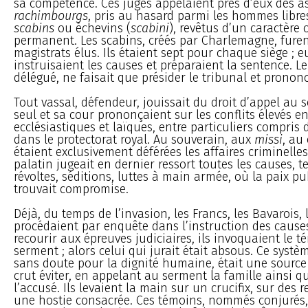
sa compétence. Ces juges appelaient près d’eux des as
rachimbourgs
, pris au hasard parmi les hommes libres
scabins
ou échevins (
scabini
), revêtus d’un caractère o
permanent. Les scabins, créés par Charlemagne, furen
magistrats élus. Ils étaient sept pour chaque siège ; e
instruisaient les causes et préparaient la sentence. L
délégué, ne faisait que présider le tribunal et prononce
Tout vassal, défendeur, jouissait du droit d’appel au s
seul et sa cour prononçaient sur les conflits élevés e
ecclésiastiques et laïques, entre particuliers compris
dans le protectorat royal. Au souverain, aux
missi
, au
étaient exclusivement déférées les affaires criminelle
palatin jugeait en dernier ressort toutes les causes, t
révoltes, séditions, luttes à main armée, où la paix pu
trouvait compromise.
Déjà, du temps de l’invasion, les Francs, les Bavarois, 
procédaient par enquête dans l’instruction des causes
recourir aux épreuves judiciaires, ils invoquaient le t
serment ; alors celui qui jurait était absous. Ce syst
sans doute pour la dignité humaine, était une source
crut éviter, en appelant au serment la famille ainsi q
l’accusé. Ils levaient la main sur un crucifix, sur des 
une hostie consacrée. Ces témoins, nommés conjurés,