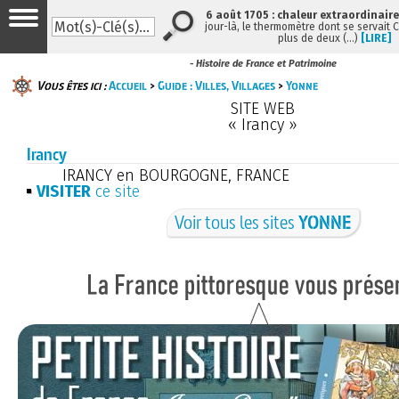
6 août 1705 : chaleur extraordinaire
jour-là, le thermomètre dont se servait 
plus de deux (…)
[LIRE]
- Histoire de France et Patrimoine
Vous êtes ici :
Accueil
>
Guide : Villes, Villages
>
Yonne
SITE WEB
« Irancy »
Irancy
IRANCY en BOURGOGNE, FRANCE
VISITER
ce site
Voir tous les sites
YONNE