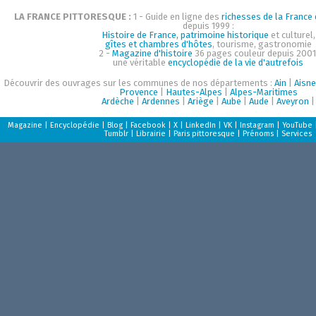
LA FRANCE PITTORESQUE :
1 - Guide en ligne des
richesses de la France d
depuis 1999 :
Histoire de France, patrimoine historique
et culturel,
gîtes et chambres d'hôtes
, tourisme, gastronomie
2 -
Magazine d'histoire
36 pages couleur depuis 2001
une véritable
encyclopédie de la vie d'autrefois
Découvrir des ouvrages sur les communes de nos départements :
Ain
|
Aisne
Provence
|
Hautes-Alpes
|
Alpes-Maritimes
Ardèche
|
Ardennes
|
Ariège
|
Aube
|
Aude
|
Aveyron
|
Magazine
|
Encyclopédie
|
Blog
|
Facebook
|
X
|
LinkedIn
|
VK
|
Instagram
|
YouTube
Tumblr
|
Librairie
|
Paris pittoresque
|
Prénoms
|
Services