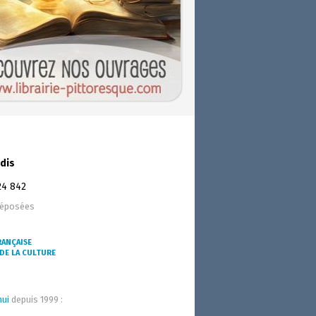
dis
24 842
déposées
RANÇAISE
DE LA CULTURE
hui
depuis 1999 :