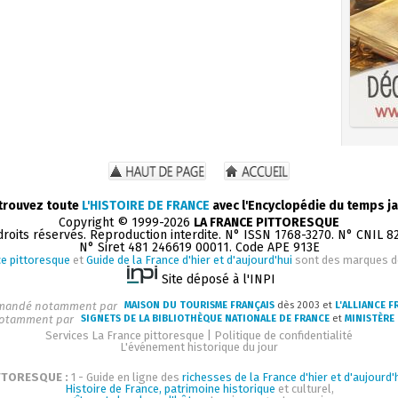
trouvez toute
L'HISTOIRE DE FRANCE
avec l'Encyclopédie du temps ja
Copyright © 1999-2026
LA FRANCE PITTORESQUE
droits réservés. Reproduction interdite. N° ISSN 1768-3270. N° CNIL 8
N° Siret 481 246619 00011. Code APE 913E
e pittoresque
et
Guide de la France d'hier et d'aujourd'hui
sont des marques 
Site déposé à l'INPI
andé notamment par
MAISON DU TOURISME FRANÇAIS
dès 2003 et
L'ALLIANCE F
otamment par
SIGNETS DE LA BIBLIOTHÈQUE NATIONALE DE FRANCE
et
MINISTÈRE 
Services La France pittoresque
|
Politique de confidentialité
L'événement historique du jour
TTORESQUE :
1 - Guide en ligne des
richesses de la France d'hier et d'aujourd'
Histoire de France, patrimoine historique
et culturel,