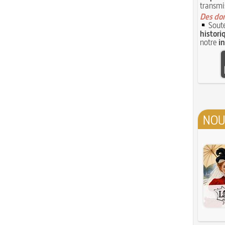
transmi
Des don
Soute
histori
notre
i
NOU