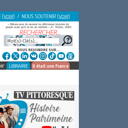
E
/ NOUS SOUTENIR
[VOIR]
[VOIR]
« Hâtons-nous de raconter les délicieuses histoires du
peuple avant qu'il ne les ait oubliées »
(C. Nodier, 1840)
NOUS REJOINDRE SUR...
ir
LIBRAIRIE
Il était une France