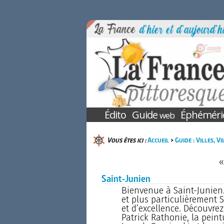
Édito
Guide
Éphéméri
web
Vous êtes ici :
Accueil
>
Guide : Villes, V
«
Saint-Junien
Bienvenue à Saint-Junien.
et plus particulièrement S
et d’excellence. Découvrez
Patrick Rathonie, la peint