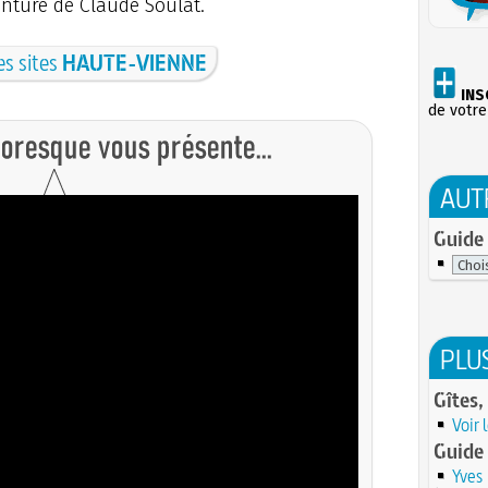
inture de Claude Soulat.
es sites
HAUTE-VIENNE
INS
de votre
AUT
Guide 
PLU
Gîtes,
Voir 
Guide
Yves