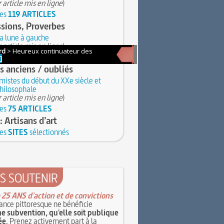
 article mis en ligne
)
les
119 ARTICLES
sions, Proverbes
la lune à gauche
 article mis en ligne
)
les
621 ARTICLES
s anciens / oubliés
mistes du début du XXe siècle et
philosophale
 article mis en ligne
)
les
75 ARTICLES
: Artisans d’art
les
SITES
sélectionnés
S SOUTENIR
 25 ANS d'action et de convictions
ance pittoresque ne bénéficie
e subvention, qu'elle soit publique
ée
. Prenez activement part à la