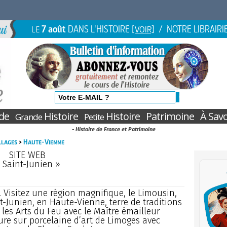
7 août
DANS L'HISTOIRE
/ NOTRE LIBRAIRI
LE
[VOIR]
de
Histoire
Histoire
Patrimoine
À Savo
Grande
Petite
- Histoire de France et Patrimoine
illages
>
Haute-Vienne
SITE WEB
 Saint-Junien »
 Visitez une région magnifique, le Limousin,
t-Junien, en Haute-Vienne, terre de traditions
 les Arts du Feu avec le Maître émailleur
ure sur porcelaine d’art de Limoges avec