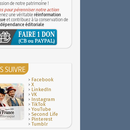
ssion de notre patrimoine !
s pour pérenniser notre action
nez une véritable
réinformation
que
et contribuez à la conservation de
ndépendance éditoriale
S SUIVRE
>
Facebook
>
X
>
LinkedIn
>
VK
>
Instagram
>
TikTok
>
YouTube
>
Second Life
>
Pinterest
>
Tumblr