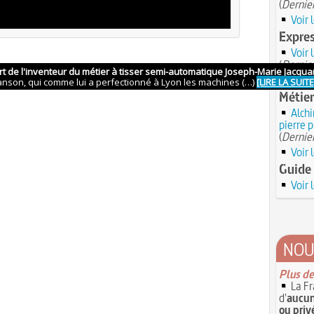
(
Dernier
Voir 
Expres
Voir 
(
Dernier
Voir 
Métier
Alchi
pierre 
(
Dernier
Voir 
Guide 
Voir 
NOU
Plus de
La Fr
d'
aucun
ou priv