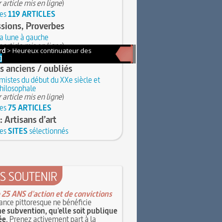
 article mis en ligne
)
les
119 ARTICLES
sions, Proverbes
la lune à gauche
 article mis en ligne
)
les
621 ARTICLES
s anciens / oubliés
mistes du début du XXe siècle et
philosophale
 article mis en ligne
)
les
75 ARTICLES
: Artisans d’art
les
SITES
sélectionnés
S SOUTENIR
 25 ANS d'action et de convictions
ance pittoresque ne bénéficie
e subvention, qu'elle soit publique
ée
. Prenez activement part à la