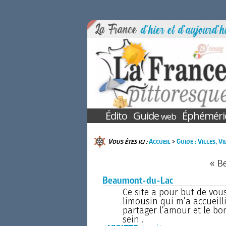
Édito
Guide
Éphéméri
web
Vous êtes ici :
Accueil
>
Guide : Villes, V
« B
Beaumont-du-Lac
Ce site a pour but de vou
limousin qui m’a accueilli
partager l’amour et le bo
sein .