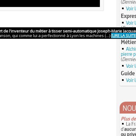
(
Dernier
Voir 
Expres
Voir 
(
Dernier
Voir 
Métier
Alchi
pierre 
(
Dernier
Voir 
Guide 
Voir 
NOU
Plus de
La Fr
d'
aucun
ou priv