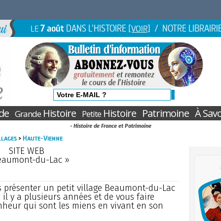
7 août
DANS L'HISTOIRE
/ NOTRE LIBRAIRI
LE
[VOIR]
de
Histoire
Histoire
Patrimoine
À Savo
Grande
Petite
- Histoire de France et Patrimoine
illages
>
Haute-Vienne
SITE WEB
eaumont-du-Lac »
s présenter un petit village Beaumont-du-Lac
 il y a plusieurs années et de vous faire
nheur qui sont les miens en vivant en son