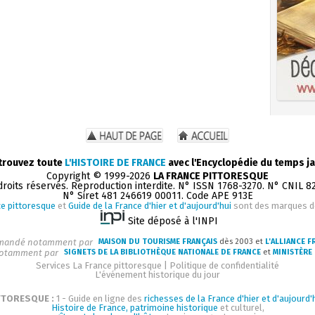
trouvez toute
L'HISTOIRE DE FRANCE
avec l'Encyclopédie du temps ja
Copyright © 1999-2026
LA FRANCE PITTORESQUE
droits réservés. Reproduction interdite. N° ISSN 1768-3270. N° CNIL 8
N° Siret 481 246619 00011. Code APE 913E
e pittoresque
et
Guide de la France d'hier et d'aujourd'hui
sont des marques 
Site déposé à l'INPI
andé notamment par
MAISON DU TOURISME FRANÇAIS
dès 2003 et
L'ALLIANCE F
otamment par
SIGNETS DE LA BIBLIOTHÈQUE NATIONALE DE FRANCE
et
MINISTÈRE 
Services La France pittoresque
|
Politique de confidentialité
L'événement historique du jour
TTORESQUE :
1 - Guide en ligne des
richesses de la France d'hier et d'aujourd'
Histoire de France, patrimoine historique
et culturel,