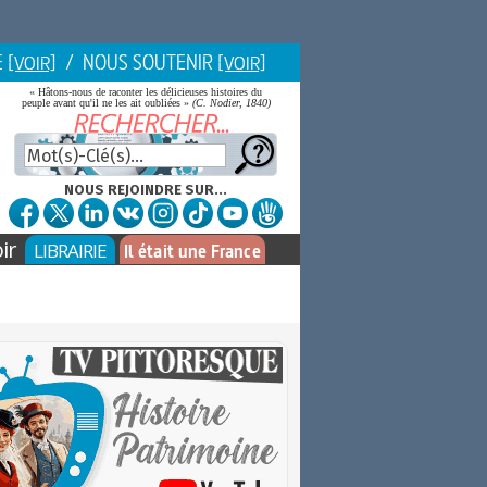
E
/ NOUS SOUTENIR
[VOIR]
[VOIR]
« Hâtons-nous de raconter les délicieuses histoires du
peuple avant qu'il ne les ait oubliées »
(C. Nodier, 1840)
NOUS REJOINDRE SUR...
ir
LIBRAIRIE
Il était une France