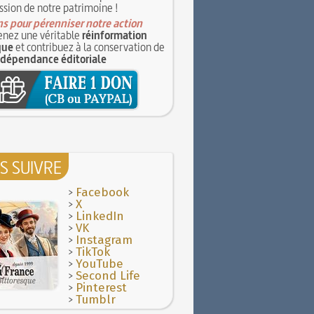
ssion de notre patrimoine !
s pour pérenniser notre action
nez une véritable
réinformation
que
et contribuez à la conservation de
ndépendance éditoriale
S SUIVRE
>
Facebook
>
X
>
LinkedIn
>
VK
>
Instagram
>
TikTok
>
YouTube
>
Second Life
>
Pinterest
>
Tumblr