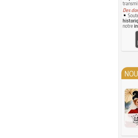
transmi
Des don
Soute
histori
notre
i
NOU