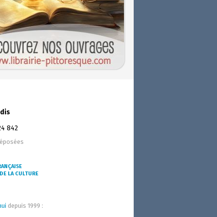
dis
24 842
déposées
RANÇAISE
DE LA CULTURE
hui
depuis 1999 :