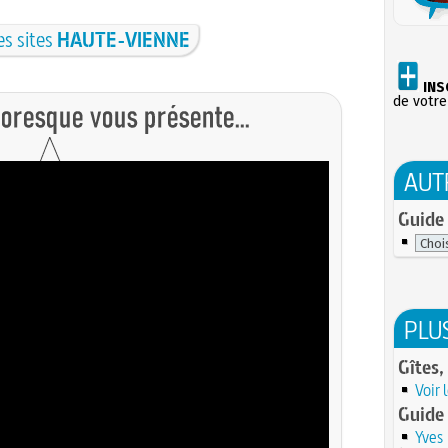
es sites
HAUTE-VIENNE
INS
de votre
AUT
Guide 
PLU
Gîtes,
Voir 
Guide
Yves