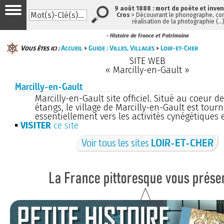
9 août 1888 : mort du poète et inve
Cros
> Découvrant le phonographe, con
réalisation de la photographie (…
- Histoire de France et Patrimoine
Vous êtes ici :
Accueil
>
Guide : Villes, Villages
>
Loir-et-Cher
SITE WEB
« Marcilly-en-Gault »
Marcilly-en-Gault
Marcilly-en-Gault site officiel. Situé au coeur d
étangs, le village de Marcilly-en-Gault est tour
essentiellement vers les activités cynégétiques e
VISITER
ce site
Voir tous les sites
LOIR-ET-CHER