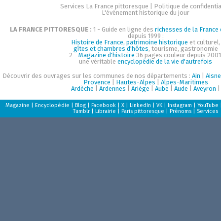
Services La France pittoresque
|
Politique de confidentia
L'événement historique du jour
LA FRANCE PITTORESQUE :
1 - Guide en ligne des
richesses de la France d
depuis 1999 :
Histoire de France, patrimoine historique
et culturel,
gîtes et chambres d'hôtes
, tourisme, gastronomie
2 -
Magazine d'histoire
36 pages couleur depuis 2001
une véritable
encyclopédie de la vie d'autrefois
Découvrir des ouvrages sur les communes de nos départements :
Ain
|
Aisne
Provence
|
Hautes-Alpes
|
Alpes-Maritimes
Ardèche
|
Ardennes
|
Ariège
|
Aube
|
Aude
|
Aveyron
|
Magazine
|
Encyclopédie
|
Blog
|
Facebook
|
X
|
LinkedIn
|
VK
|
Instagram
|
YouTube
Tumblr
|
Librairie
|
Paris pittoresque
|
Prénoms
|
Services