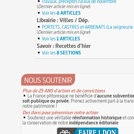
Travaux, préceptes ruraux de novembre
(
Dernier article mis en ligne
)
Voir les
6 ARTICLES
Librairie : Villes / Dép.
PORTETS, CASTRES et ARBENATS (La seigneurie 
(
Dernier article mis en ligne
)
Voir les
1 ARTICLES
Savoir : Recettes d’hier
Voir les
8 SECTIONS
NOUS SOUTENIR
Plus de 25 ANS d'action et de convictions
La France pittoresque ne bénéficie d'
aucune subvention
soit publique ou privée
. Prenez activement part à la tran
notre patrimoine !
Des dons pour pérenniser notre action
Soutenez une véritable
réinformation historique
et con
la conservation de notre
indépendance éditoriale