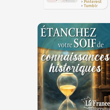
>
Pinterest
donné en 1671 par le prince de Condé à Loui
1er juillet 1903 : début du premier Tour de
>
Tumblr
cycliste
1ER JUILLET
30 juin 1559 : Henri II est mortellement bl
coup de lance lors d’un tournoi
30 JUIN
Thérapeutique alcoolique au Moyen Âge
29