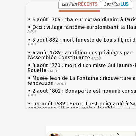
Les Plus
RÉCENTS
Les Plus
LUS
6 août 1705 : chaleur extraordinaire à Pari
Occi : village fantôme surplombant la Ha
AOÛT
5 août 882 : mort funeste de Louis III, roi 
AOÛT
4 août 1789 : abolition des privilèges par
l'Assemblée Constituante
4 AOÛT
3 août 1770 : mort du chimiste Guillaume-
Rouelle
3 AOÛT
Musée Jean de La Fontaine : réouverture 
rénovation
2 AOÛT
2 août 1802 : Bonaparte est nommé consul
AOÛT
1er août 1589 : Henri III est poignardé à S
par Jacques Clément, moine jacobin
1ER AOÛT
31 juillet 1899 : décret instaurant les mou
boîtes aux lettres en fonte de Léon Mougeo
Sécheresses (Grandes), étés caniculaires à
30 juillet 1918 : mort d'Auguste Poulain, f
les siècles
Chocolat Poulain
30 JUILLET