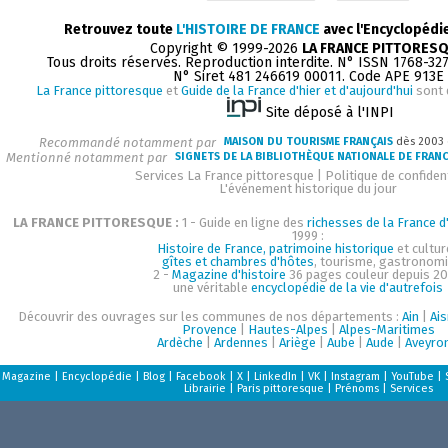
Retrouvez toute
L'HISTOIRE DE FRANCE
avec l'Encyclopédi
Copyright © 1999-2026
LA FRANCE PITTORES
Tous droits réservés. Reproduction interdite. N° ISSN 1768-32
N° Siret 481 246619 00011. Code APE 913E
La France pittoresque
et
Guide de la France d'hier et d'aujourd'hui
sont 
Site déposé à l'INPI
Recommandé notamment par
MAISON DU TOURISME FRANÇAIS
dès 2003
Mentionné notamment par
SIGNETS DE LA BIBLIOTHÈQUE NATIONALE DE FRAN
Services La France pittoresque
|
Politique de confident
L'événement historique du jour
LA FRANCE PITTORESQUE :
1 - Guide en ligne des
richesses de la France d'
1999 :
Histoire de France, patrimoine historique
et cultur
gîtes et chambres d'hôtes
, tourisme, gastronom
2 -
Magazine d'histoire
36 pages couleur depuis 20
une véritable
encyclopédie de la vie d'autrefois
Découvrir des ouvrages sur les communes de nos départements :
Ain
|
Ai
Provence
|
Hautes-Alpes
|
Alpes-Maritimes
Ardèche
|
Ardennes
|
Ariège
|
Aube
|
Aude
|
Aveyro
Magazine
|
Encyclopédie
|
Blog
|
Facebook
|
X
|
LinkedIn
|
VK
|
Instagram
|
YouTube
|
Librairie
|
Paris pittoresque
|
Prénoms
|
Services