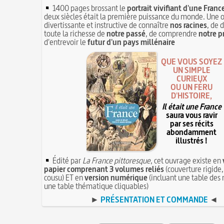
1400 pages brossant le
portrait vivifiant d'une Franc
deux siècles était la première puissance du monde. Une 
divertissante et instructive de connaître
nos racines
, de 
toute la richesse de
notre passé
, de comprendre
notre p
d'entrevoir le
futur d'un pays millénaire
QUE VOUS SOYEZ
UN SIMPLE
CURIEUX
OU UN FÉRU
D'HISTOIRE,
Il était une France
saura vous ravir
par ses récits
abondamment
illustrés !
Édité par
La France pittoresque
, cet ouvrage existe en
papier comprenant 3 volumes reliés
(couverture rigide,
cousu) ET en
version numérique
(incluant une table des 
une table thématique cliquables)
►
PRÉSENTATION ET COMMANDE
◄