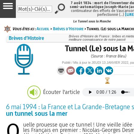
7 août 1834 : mort de l'inventeur du
semi-automatique Joseph-Marie Ja
continuateur des efforts de Vaucanson
perfectionné (…)
[LIRE
Le Tunnel sous la Manche
Vous êtes ici :
Accueil
>
Brèves d’Histoire
> Tunnel (Le) sous la Manch
Brèves d’Histoire
Brèves d’Histoire de France : bribes et miette
meilleure connaissance de notre passé
Tunnel (Le) sous la 
(Source : France Bleu)
Publié / Mis à jour le
JEUDI
13 JANVIER 2022
, p
Écouter l'article
6 mai 1994 : la France et La Grande-Bretagne 
un tunnel sous la mer
Q
uelle prouesse que ce tunnel ! Une vieille idé
les Français en premier : Nicolas-Georges Desm