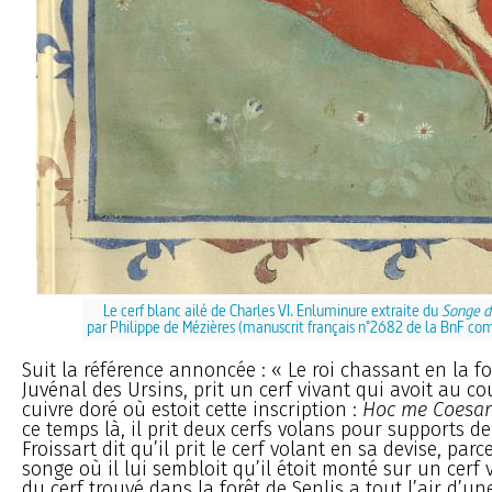
Le cerf blanc ailé de Charles VI. Enluminure extraite du
Songe du
par Philippe de Mézières (manuscrit français n°2682 de la BnF co
Suit la référence annoncée : « Le roi chassant en la for
Juvénal des Ursins, prit un cerf vivant qui avoit au co
cuivre doré où estoit cette inscription :
Hoc me Coesar
ce temps là, il prit deux cerfs volans pour supports d
Froissart dit qu’il prit le cerf volant en sa devise, parc
songe où il lui sembloit qu’il étoit monté sur un cerf v
du cerf trouvé dans la forêt de Senlis a tout l’air d’un