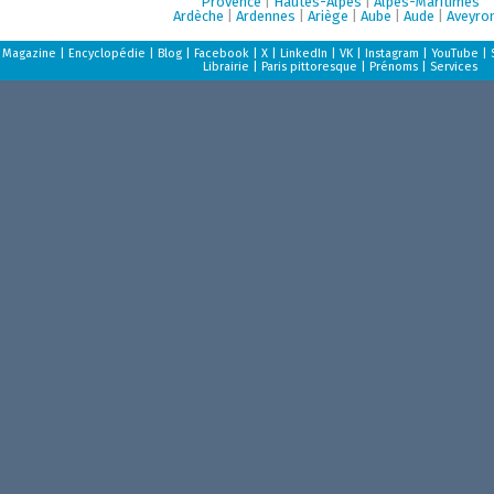
Provence
|
Hautes-Alpes
|
Alpes-Maritimes
Ardèche
|
Ardennes
|
Ariège
|
Aube
|
Aude
|
Aveyro
Magazine
|
Encyclopédie
|
Blog
|
Facebook
|
X
|
LinkedIn
|
VK
|
Instagram
|
YouTube
|
Librairie
|
Paris pittoresque
|
Prénoms
|
Services