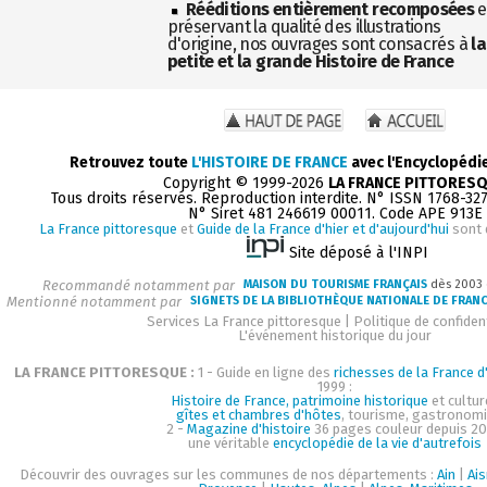
Rééditions entièrement recomposées
e
préservant la qualité des illustrations
d'origine, nos ouvrages sont consacrés à
la
petite et la grande Histoire de France
Retrouvez toute
L'HISTOIRE DE FRANCE
avec l'Encyclopédi
Copyright © 1999-2026
LA FRANCE PITTORES
Tous droits réservés. Reproduction interdite. N° ISSN 1768-32
N° Siret 481 246619 00011. Code APE 913E
La France pittoresque
et
Guide de la France d'hier et d'aujourd'hui
sont 
Site déposé à l'INPI
Recommandé notamment par
MAISON DU TOURISME FRANÇAIS
dès 2003
Mentionné notamment par
SIGNETS DE LA BIBLIOTHÈQUE NATIONALE DE FRAN
Services La France pittoresque
|
Politique de confident
L'événement historique du jour
LA FRANCE PITTORESQUE :
1 - Guide en ligne des
richesses de la France d'
1999 :
Histoire de France, patrimoine historique
et cultur
gîtes et chambres d'hôtes
, tourisme, gastronom
2 -
Magazine d'histoire
36 pages couleur depuis 20
une véritable
encyclopédie de la vie d'autrefois
Découvrir des ouvrages sur les communes de nos départements :
Ain
|
Ai