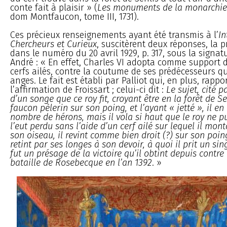
conte fait à plaisir » (
Les monuments de la monarchie
dom Montfaucon, tome III, 1731).
Ces précieux renseignements ayant été transmis à l’
In
Chercheurs et Curieux
, suscitèrent deux réponses, la 
dans le numéro du 20 avril 1929, p. 317, sous la signa
André : « En effet, Charles VI adopta comme support 
cerfs ailés, contre la coutume de ses prédécesseurs q
anges. Le fait est établi par Palliot qui, en plus, rappo
l’affirmation de Froissart ; celui-ci dit :
Le sujet, cité p
d’un songe que ce roy fit, croyant être en la forêt de Se
faucon pèlerin sur son poing, et l’ayant « jetté », il en
nombre de hérons, mais il vola si haut que le roy ne put
l’eut perdu sans l’aide d’un cerf ailé sur lequel il mon
son oiseau, il revint comme bien droit (?) sur son poing
retint par ses longes à son devoir, à quoi il prit un sing
fut un présage de la victoire qu’il obtint depuis contr
bataille de Rosebecque en l’an 1392
. »