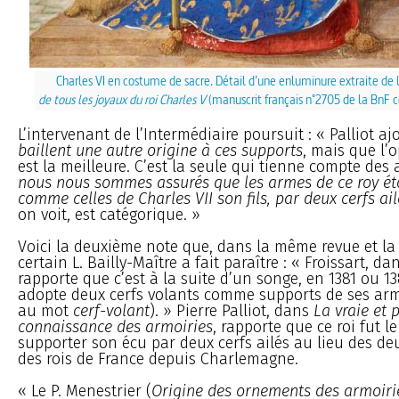
Charles VI en costume de sacre. Détail d’une enluminure extraite de l
de tous les joyaux du roi Charles V
(manuscrit français n°2705 de la BnF
L’intervenant de l’Intermédiaire poursuit : « Palliot a
baillent une autre origine à ces supports
, mais que l’
est la meilleure. C’est la seule qui tienne compte des a
nous nous sommes assurés que les armes de ce roy ét
comme celles de Charles VII son fils, par deux cerfs ail
on voit, est catégorique. »
Voici la deuxième note que, dans la même revue et 
certain L. Bailly-Maître a fait paraître : « Froissart, d
rapporte que c’est à la suite d’un songe, en 1381 ou 13
adopte deux cerfs volants comme supports de ses arm
au mot
cerf-volant
). » Pierre Palliot, dans
La vraie et 
connaissance des armoiries
, rapporte que ce roi fut l
supporter son écu par deux cerfs ailés au lieu des d
des rois de France depuis Charlemagne.
« Le P. Menestrier (
Origine des ornements des armoiri