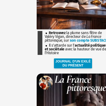
Retrouvez
la plume sans filtre de
Valéry Vigan, directeur de
La France
pittoresque
, sur
son compte SUBSTAC
Il s'attarde sur l'
actualité politique
et sociétale
avec la hauteur de vue d
l'Histoire
JOURNAL D'UN EXILÉ
DU PRÉSENT