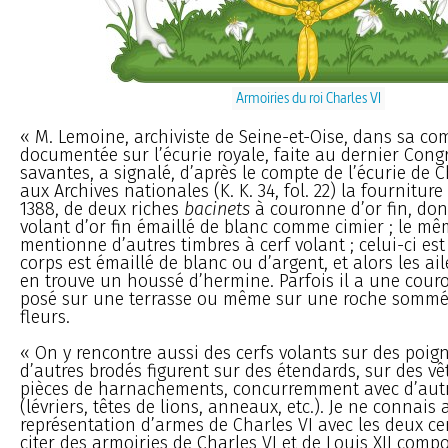
Armoiries du roi Charles VI
« M. Lemoine, archiviste de Seine-et-Oise, dans sa c
documentée sur l’écurie royale, faite au dernier Cong
savantes, a signalé, d’après le compte de l’écurie de 
aux Archives nationales (K. K. 34, fol. 22) la fourniture
1388, de deux riches
bacinets
à couronne d’or fin, don
volant d’or fin émaillé de blanc comme cimier ; le m
mentionne d’autres timbres à cerf volant ; celui-ci est d
corps est émaillé de blanc ou d’argent, et alors les ai
en trouve un houssé d’hermine. Parfois il a une couro
posé sur une terrasse ou même sur une roche sommé
fleurs.
« On y rencontre aussi des cerfs volants sur des poign
d’autres brodés figurent sur des étendards, sur des v
pièces de harnachements, concurremment avec d’aut
(lévriers, têtes de lions, anneaux, etc.). Je ne connais
représentation d’armes de Charles VI avec les deux ce
citer des armoiries de Charles VI et de Louis XII comp