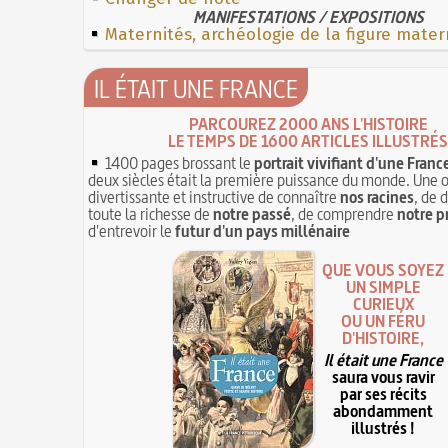
MANIFESTATIONS / EXPOSITIONS
Maternités, archéologie de la figure mater
IL ÉTAIT UNE FRANCE
PARCOUREZ 2000 ANS L'HISTOIRE
LE TEMPS DE 1600 ARTICLES ILLUSTRÉS
1400 pages brossant le
portrait vivifiant d'une Franc
deux siècles était la première puissance du monde. Une 
divertissante et instructive de connaître
nos racines
, de 
toute la richesse de
notre passé
, de comprendre
notre p
d'entrevoir le
futur d'un pays millénaire
QUE VOUS SOYEZ
UN SIMPLE
CURIEUX
OU UN FÉRU
D'HISTOIRE,
Il était une France
saura vous ravir
par ses récits
abondamment
illustrés !