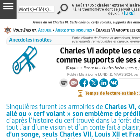
6 août 1705 : chaleur extraordinaire
là, le thermomètre dont se servait Cass
deux (…)
[LIRE]
Armes du roi Charles VI. Cerfs ailés ou cerfs volants, supports des arm
Vous êtes ici :
Accueil
>
Anecdotes insolites
> Charles VI adopte les ce
Anecdotes insolites
Petite Histoire de France et anecdotes, brèves
événements remarquables et curieux, évén
Charles VI adopte les ce
comme supports de ses 
(D’après « Revue des études historiques », 
Publié / Mis à jour le
LUNDI
11 MARS 2024
, par
Temps de lecture estimé :
Singulières furent les armoiries de
Charles VI, q
ailé ou « cerf volant » son emblème de prédi
d’après l’histoire du cerf trouvé dans la forêt de
tout l’air d’une vision et d’un conte fait à plaisi
d’un songe, seuls Charles VII, Louis XII et Fra