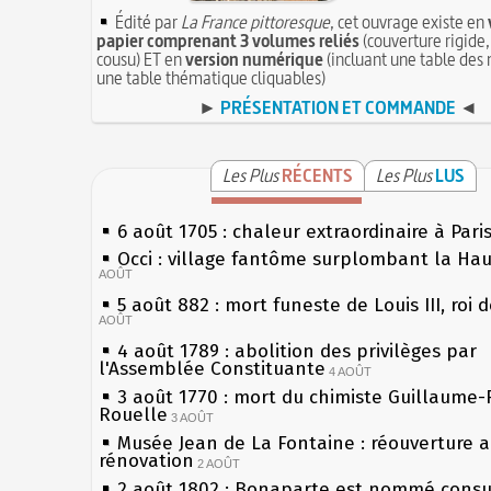
Édité par
La France pittoresque
, cet ouvrage existe en
papier comprenant 3 volumes reliés
(couverture rigide,
cousu) ET en
version numérique
(incluant une table des 
une table thématique cliquables)
►
PRÉSENTATION ET COMMANDE
◄
Les Plus
RÉCENTS
Les Plus
LUS
6 août 1705 : chaleur extraordinaire à Pari
Occi : village fantôme surplombant la Ha
AOÛT
5 août 882 : mort funeste de Louis III, roi 
AOÛT
4 août 1789 : abolition des privilèges par
l'Assemblée Constituante
4 AOÛT
3 août 1770 : mort du chimiste Guillaume-
Rouelle
3 AOÛT
Musée Jean de La Fontaine : réouverture 
rénovation
2 AOÛT
2 août 1802 : Bonaparte est nommé consul