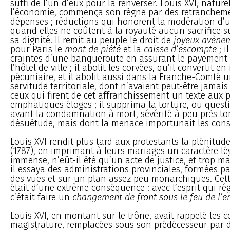
suffi de l’un d’eux pour la renverser. Louis XVI, natur
l’économie, commença son règne par des retrancheme
dépenses ; réductions qui honorent la modération d’
quand elles ne coûtent à la royauté aucun sacrifice su
sa dignité. Il remit au peuple le droit de
joyeux avène
pour Paris le
mont de piété
et la
caisse d’escompte
; i
craintes d’une banqueroute en assurant le payement 
l’hôtel de ville ; il abolit les corvées, qu’il convertit e
pécuniaire, et il abolit aussi dans la Franche-Comté u
servitude territoriale, dont n’avaient peut-être jamai
ceux qui firent de cet affranchissement un texte aux 
emphatiques éloges ; il supprima la torture, ou questi
avant la condamnation à mort, sévérité à peu près t
désuétude, mais dont la menace importunait les cons
Louis XVI rendit plus tard aux protestants la plénitude 
(1787), en imprimant à leurs mariages un caractère lég
immense, n’eût-il été qu’un acte de justice, et trop ma
il essaya des administrations provinciales, formées p
des vues et sur un plan assez peu monarchiques. Cet
était d’une extrême conséquence : avec l’esprit qui rég
c’était faire un
changement de front sous le feu de l’
Louis XVI, en montant sur le trône, avait rappelé les
magistrature, remplacées sous son prédécesseur par 