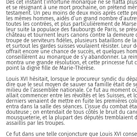
Dès cet instant l’infortuné monarque ne se flatta plus 
et se résignant à une mort prochaine, on prétend même
testament. Un peu moins de deux mois après cette pre
les mêmes hommes, aidés d’un grand nombre d’autre
toutes les contrées, et plus particulièrement de Marse
leur suite la populace des faubourgs de Paris, se pré
château et tournent leurs canons contre la demeure 
troupe de serviteurs fidèles, plusieurs bataillons de l
et surtout les gardes suisses voulaient résister. Leur
offrait encore une chance de succès, et quelques h
conseillèrent au monarque de s’y abandonner. La rei
montra une grande résolution, et cette princesse fut c
point la digne fille de Marie-Thérèse.
Louis XVI hésitait, lorsque le procureur syndic du dép
dire que le seul moyen de sauver sa famille était de s
milieu de l’assemblée nationale. Ce fut au moment o
allait commencer entre les révoltés et les Suisses, et 
derniers venaient de mettre en fuite les premières col
entra dans la salle des séances. L’issue du combat éta
douteuse ; on entendait de tous côtés le bruit du can
mousqueterie, et la plupart des députés tremblaient d
assaillis par les troupes.
Ce fut dans une telle conjoncture que Louis XVI consen