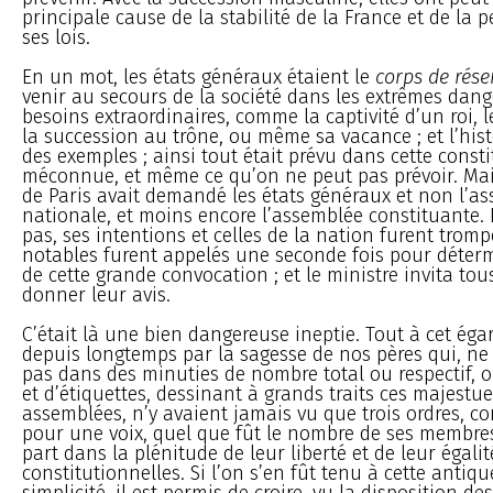
principale cause de la stabilité de la France et de la
ses lois.
En un mot, les états généraux étaient le
corps de rése
venir au secours de la société dans les extrêmes dange
besoins extraordinaires, comme la captivité d’un roi, l
la succession au trône, ou même sa vacance ; et l’hist
des exemples ; ainsi tout était prévu dans cette consti
méconnue, et même ce qu’on ne peut pas prévoir. Mai
de Paris avait demandé les états généraux et non l’a
nationale, et moins encore l’assemblée constituante. 
pas, ses intentions et celles de la nation furent tromp
notables furent appelés une seconde fois pour déter
de cette grande convocation ; et le ministre invita tous
donner leur avis.
C’était là une bien dangereuse ineptie. Tout à cet égar
depuis longtemps par la sagesse de nos pères qui, ne
pas dans des minuties de nombre total ou respectif, 
et d’étiquettes, dessinant à grands traits ces majestu
assemblées, n’y avaient jamais vu que trois ordres, 
pour une voix, quel que fût le nombre de ses membres
part dans la plénitude de leur liberté et de leur égalit
constitutionnelles. Si l’on s’en fût tenu à cette antiqu
simplicité, il est permis de croire, vu la disposition des