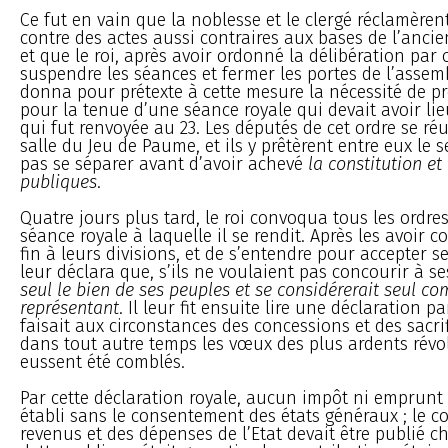
Ce fut en vain que la noblesse et le clergé réclamèrent
contre des actes aussi contraires aux bases de l’anci
et que le roi, après avoir ordonné la délibération par or
suspendre les séances et fermer les portes de l’assem
donna pour prétexte à cette mesure la nécessité de pr
pour la tenue d’une séance royale qui devait avoir lieu
qui fut renvoyée au 23. Les députés de cet ordre se ré
salle du Jeu de Paume, et ils y prêtèrent entre eux le
pas se séparer avant d’avoir achevé
la constitution et
publiques
.
Quatre jours plus tard, le roi convoqua tous les ordr
séance royale à laquelle il se rendit. Après les avoir 
fin à leurs divisions, et de s’entendre pour accepter ses
leur déclara que, s’ils ne voulaient pas concourir à ses 
seul le bien de ses peuples et se considérerait seul c
représentant
. Il leur fit ensuite lire une déclaration pa
faisait aux circonstances des concessions et des sacrif
dans tout autre temps les vœux des plus ardents révo
eussent été comblés.
Par cette déclaration royale, aucun impôt ni emprunt 
établi sans le consentement des états généraux ; le 
revenus et des dépenses de l’Etat devait être publié c