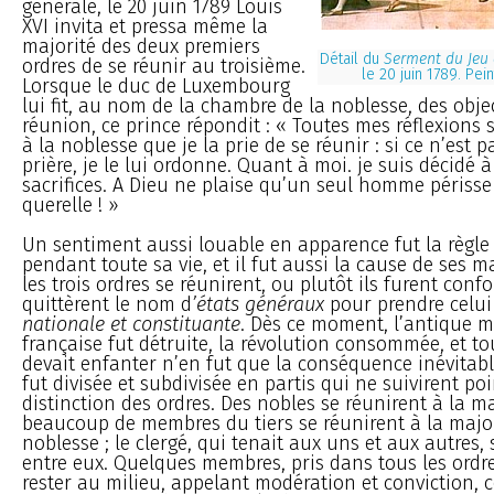
générale, le 20 juin 1789 Louis
XVI invita et pressa même la
majorité des deux premiers
Détail du
Serment du Jeu
ordres de se réunir au troisième.
le 20 juin 1789. Pei
Lorsque le duc de Luxembourg
lui fit, au nom de la chambre de la noblesse, des obje
réunion, ce prince répondit : « Toutes mes réflexions so
à la noblesse que je la prie de se réunir : si ce n’est 
prière, je le lui ordonne. Quant à moi. je suis décidé à
sacrifices. A Dieu ne plaise qu’un seul homme périss
querelle ! »
Un sentiment aussi louable en apparence fut la règle
pendant toute sa vie, et il fut aussi la cause de ses m
les trois ordres se réunirent, ou plutôt ils furent confo
quittèrent le nom d
’états généraux
pour prendre celui
nationale et constituante
. Dès ce moment, l’antique 
française fut détruite, la révolution consommée, et tou
devait enfanter n’en fut que la conséquence inévitabl
fut divisée et subdivisée en partis qui ne suivirent poi
distinction des ordres. Des nobles se réunirent à la maj
beaucoup de membres du tiers se réunirent à la major
noblesse ; le clergé, qui tenait aux uns et aux autres,
entre eux. Quelques membres, pris dans tous les ordre
rester au milieu, appelant modération et conviction, 