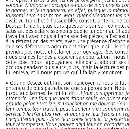
volonté. N’importe ; occupons-nous de mon procès co
le gagner, et je le gagnerai en effet, puisque la mémoi
laisserai sera sans tache. Mais, quand viendront les d
avait vu Tronchet à l’assemblée constituante ; il ne c
Desèze. Il me fit plusieurs questions sur son compte, e
satisfait des éclaircissements que je lui donnai. Chaqu
travaillait avec nous à l’analyse des pièces, à l’expos
à la réfutation des griefs, avec une présence d’esprit 
que ses défenseurs admiraient ainsi que moi : ils en 
prendre des notes et éclairer leur ouvrage... Ses conse
nous crûmes fondés à espérer sa déportation ; nous l
cette idée, nous l’appuyâmes : elle parut adoucir ses pe
occupa pendant plusieurs jours, mais la lecture des p
lui enleva, et il nous prouva qu’il fallait y renoncer.
« Quand Desèze eut finit son plaidoyer, il nous le lut : 
entendu de plus pathétique que sa péroraison. Nous
jusqu’aux larmes. Le roi lui dit :
Il faut la supprimer, j
attendrir. Une fois que nous étions seuls, ce prince me d
grande peine ! Desèze et Tronchet ne me doivent rien ;
leur temps, leur travail, peut-être leur vie : comment r
service ? Je n’ai plus rien, et quand je leur ferais un le
l’acquitterait pas. - Sire, leur conscience et la postéri
leur récompense. Vous pouvez déjà leur en accorder un