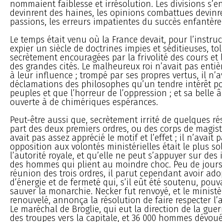
nommaient faiblesse et irrésolution. Les divisions s’
devinrent des haines, les opinions combattues devinr
passions, les erreurs impatientes du succès enfantère
Le temps était venu où la France devait, pour l’instruc
expier un siècle de doctrines impies et séditieuses, 
secrètement encouragées par la frivolité des cours et 
des grandes cités. Le malheureux roi n’avait pas ent
à leur influence ; trompé par ses propres vertus, il n’a
déclamations des philosophes qu’un tendre intérêt p
peuples et que l’horreur de l’oppression ; et sa belle â
ouverte à de chimériques espérances.
Peut-être aussi que, secrètement irrité de quelques ré
part des deux premiers ordres, ou des corps de magistr
avait pas assez apprécié le motif et l’effet ; il n’avait 
opposition aux volontés ministérielles était le plus s
l’autorité royale, et qu’elle ne peut s’appuyer sur des 
des hommes qui plient au moindre choc. Peu de jours
réunion des trois ordres, il parut cependant avoir ad
d’énergie et de fermeté qui, s’il eût été soutenu, pouv
sauver la monarchie. Necker fut renvoyé, et le minist
renouvelé, annonça la résolution de faire respecter l’a
Le maréchal de Broglie, qui eut la direction de la guer
des troupes vers la capitale, et 36 000 hommes dévoué