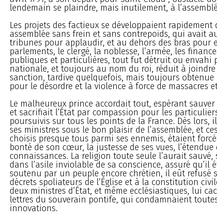
lendemain se plaindre, mais inutilement, à l’assembl
Les projets des factieux se développaient rapidement 
assemblée sans frein et sans contrepoids, qui avait 
tribunes pour applaudir, et au dehors des bras pour e
parlements, le clergé, la noblesse, l’armée, les finance
publiques et particulières, tout fut détruit ou envahi
nationale, et toujours au nom du roi, réduit à joindr
sanction, tardive quelquefois, mais toujours obtenue
pour le désordre et la violence à force de massacres et
Le malheureux prince accordait tout, espérant sauver
et sacrifiait l’État par compassion pour les particuli
poursuivis sur tous les points de la France. Dès lors, i
ses ministres sous le bon plaisir de l’assemblée, et ces
choisis presque tous parmi ses ennemis, étaient forcé
bonté de son cœur, la justesse de ses vues, l’étendue 
connaissances. La religion toute seule l’aurait sauvé, 
dans l’asile inviolable de sa conscience, assuré qu’il ét
soutenu par un peuple encore chrétien, il eût refusé 
décrets spoliateurs de l’Église et à la constitution civi
deux ministres d’État, et même ecclésiastiques, lui ca
lettres du souverain pontife, qui condamnaient toute
innovations.