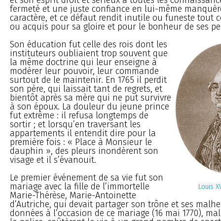
fermeté et une juste confiance en lui-même manquèr
caractère, et ce défaut rendit inutile ou funeste tout c
ou acquis pour sa gloire et pour le bonheur de ses pe
Son éducation fut celle des rois dont les
instituteurs oubliaient trop souvent que
la même doctrine qui leur enseigne à
modérer leur pouvoir, leur commande
surtout de le maintenir. En 1765 il perdit
son père, qui laissait tant de regrets, et
bientôt après sa mère qui ne put survivre
à son époux. La douleur du jeune prince
fut extrême : il refusa longtemps de
sortir ; et lorsqu’en traversant les
appartements il entendit dire pour la
première fois : « Place à Monsieur le
dauphin », des pleurs inondèrent son
visage et il s’évanouit.
Le premier événement de sa vie fut son
mariage avec la fille de l’immortelle
Louis X
Marie-Thérèse, Marie-Antoinette
d’Autriche, qui devait partager son trône et ses malhe
données à l’occasion de ce mariage (16 mai 1770), ma