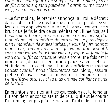
avait une seule goutte de sang versé pour moi ; je n’ai
en fût répandu, quand peut-être il aurait pu me conserv
vie ; je ne m’en repens pas
.
« Ce fut moi qui le premier annonçai au roi le décret de
dans l’obscurité, le dos tourné à une lampe placée su
les coudes appuyés sur la table, le visage couvert de s
bruit que je fis le tira de sa méditation ; il me fixa, se 
Depuis deux heures, je suis occupé à rechercher si, dan
mon règne j’ai pu mériter de mes sujets le plus léger r
bien ! monsieur de Malesherbes, je vous le jure dans to
mon cœur, comme un homme qui va paraître devant Die
constamment voulu le bonheur du peuple, et jamais je
vœu qui lui fût contraire
. Je revis encore une fois cet 
monarque ; deux officiers municipaux étaient débout à 
était debout aussi et lisait. L’un des officiers municip
Causez avec lui, nous n’écouterons pas
. Alors, j’assura
prêtre qu’il avait désiré allait venir. Il m’embrassa et 
ne m’effraye pas, et j’ai la plus grande confiance dans
de Dieu
. »
Empruntons maintenant les expressions et le témoign
fut son dernier consolateur, de celui qui eut le coura
l’accompagner jusqu’à l’échafaud, l’abbé de Firmont.