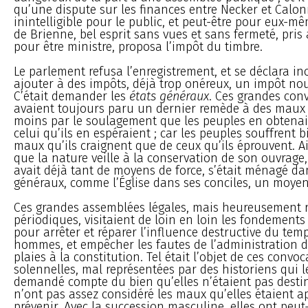
qu’une dispute sur les finances entre Necker et Calonn
inintelligible pour le public, et peut-être pour eux-mê
de Brienne, bel esprit sans vues et sans fermeté, pri
pour être ministre, proposa l’impôt du timbre.
Le parlement refusa l’enregistrement, et se déclara i
ajouter à des impôts, déjà trop onéreux, un impôt nou
C’était demander les
états généraux
. Ces grandes con
avaient toujours paru un dernier remède à des maux 
moins par le soulagement que les peuples en obtena
celui qu’ils en espéraient ; car les peuples souffrent 
maux qu’ils craignent que de ceux qu’ils éprouvent. 
que la nature veille à la conservation de son ouvrage,
avait déjà tant de moyens de force, s’était ménagé da
généraux, comme l’Église dans ses conciles, un moyen
Ces grandes assemblées légales, mais heureusement r
périodiques, visitaient de loin en loin les fondements 
pour arrêter et réparer l’influence destructive du tem
hommes, et empêcher les fautes de l’administration d
plaies à la constitution. Tel était l’objet de ces convo
solennelles, mal représentées par des historiens qui l
demandé compte du bien qu’elles n’étaient pas destiné
n’ont pas assez considéré les maux qu’elles étaient a
prévenir. Avec la succession masculine, elles ont peut-