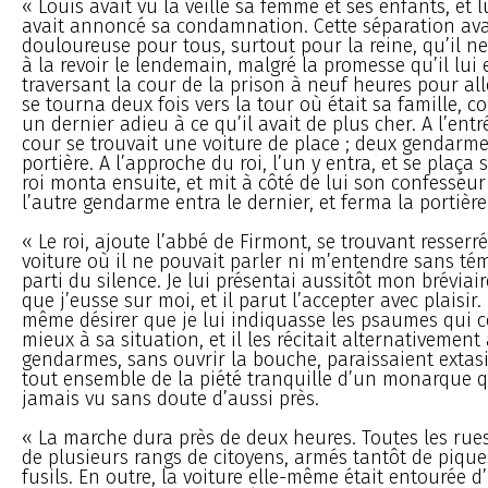
« Louis avait vu la veille sa femme et ses enfants, et
avait annoncé sa condamnation. Cette séparation avai
douloureuse pour tous, surtout pour la reine, qu’il ne
à la revoir le lendemain, malgré la promesse qu’il lui e
traversant la cour de la prison à neuf heures pour alle
se tourna deux fois vers la tour où était sa famille, 
un dernier adieu à ce qu’il avait de plus cher. A l’ent
cour se trouvait une voiture de place ; deux gendarme
portière. A l’approche du roi, l’un y entra, et se plaça 
roi monta ensuite, et mit à côté de lui son confesseur
l’autre gendarme entra le dernier, et ferma la portière
« Le roi, ajoute l’abbé de Firmont, se trouvant resser
voiture où il ne pouvait parler ni m’entendre sans tém
parti du silence. Je lui présentai aussitôt mon bréviaire
que j’eusse sur moi, et il parut l’accepter avec plaisir.
même désirer que je lui indiquasse les psaumes qui c
mieux à sa situation, et il les récitait alternativement
gendarmes, sans ouvrir la bouche, paraissaient extas
tout ensemble de la piété tranquille d’un monarque qu
jamais vu sans doute d’aussi près.
« La marche dura près de deux heures. Toutes les rue
de plusieurs rangs de citoyens, armés tantôt de pique
fusils. En outre, la voiture elle-même était entourée d