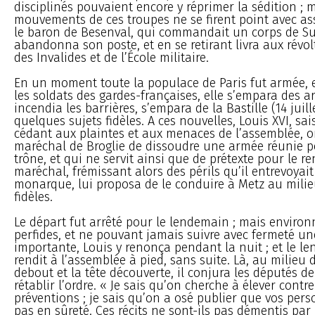
disciplinés pouvaient encore y réprimer la sédition ; m
mouvements de ces troupes ne se firent point avec ass
le baron de Besenval, qui commandait un corps de Su
abandonna son poste, et en se retirant livra aux révol
des Invalides et de l’École militaire.
En un moment toute la populace de Paris fut armée, e
les soldats des gardes-françaises, elle s’empara des a
incendia les barrières, s’empara de la Bastille (14 juil
quelques sujets fidèles. A ces nouvelles, Louis XVI, sa
cédant aux plaintes et aux menaces de l’assemblée, 
maréchal de Broglie de dissoudre une armée réunie p
trône, et qui ne servit ainsi que de prétexte pour le re
maréchal, frémissant alors des périls qu’il entrevoyait
monarque, lui proposa de le conduire à Metz au milie
fidèles.
Le départ fut arrêté pour le lendemain ; mais environ
perfides, et ne pouvant jamais suivre avec fermeté un
importante, Louis y renonça pendant la nuit ; et le le
rendit à l’assemblée à pied, sans suite. Là, au milieu d
debout et la tête découverte, il conjura les députés de
rétablir l’ordre. « Je sais qu’on cherche à élever contr
préventions ; je sais qu’on a osé publier que vos per
pas en sûreté. Ces récits ne sont-ils pas démentis pa