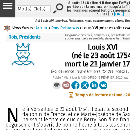
8 août 1548 : Henri II fixe que l’effig
portée sur la monnaie
> Jusqu’à la fin
les monnaies étaient fort grossièrement 
qui les (…)
[LIRE]
Roi Louis XVI, bourbon. Naissance, mort, couronnement, règne. Bo
Vous êtes ici :
Accueil
>
Rois, Présidents
> Louis XVI (né le 23 août 1754
Rois, Présidents
Biographie des rois, empereurs, présidents fr
souverains, faits essentiels, dates-clés. Histo
Louis XVI
(né le 23 août 175
mort le 21 janvier 1
(Roi de France : règne 1774-1791. Roi des Français :
Publié / Mis à jour le
VENDREDI
5 FÉVRIER 2010
, par
Temps de lecture estimé : 2
N
é à Versailles le 23 août 1754, il était le second 
dauphin de France, et de Marie-Josèphe de Saxe
naissant le titre de duc de Berry. Son âme fra
déguisement s’ouvrit de bonne heure à tous les senti
et son esprit droit et sérieux à toutes les connaissance