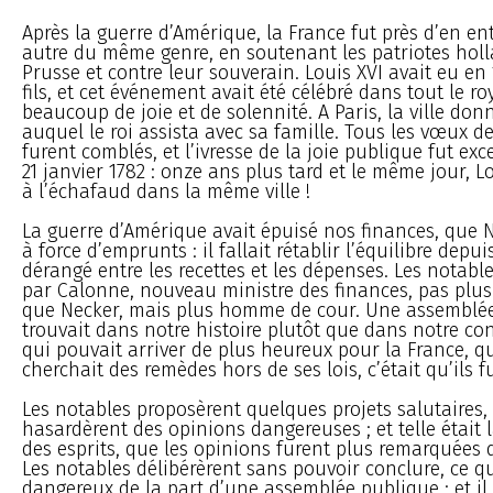
Après la guerre d’Amérique, la France fut près d’en e
autre du même genre, en soutenant les patriotes holl
Prusse et contre leur souverain. Louis XVI avait eu en
fils, et cet événement avait été célébré dans tout le 
beaucoup de joie et de solennité. A Paris, la ville d
auquel le roi assista avec sa famille. Tous les vœux d
furent comblés, et l’ivresse de la joie publique fut exce
21 janvier 1782 : onze ans plus tard et le même jour, L
à l’échafaud dans la même ville !
La guerre d’Amérique avait épuisé nos finances, que 
à force d’emprunts : il fallait rétablir l’équilibre dep
dérangé entre les recettes et les dépenses. Les notabl
par Calonne, nouveau ministre des finances, pas plu
que Necker, mais plus homme de cour. Une assemblée
trouvait dans notre histoire plutôt que dans notre cons
qui pouvait arriver de plus heureux pour la France, q
cherchait des remèdes hors de ses lois, c’était qu’ils f
Les notables proposèrent quelques projets salutaires, 
hasardèrent des opinions dangereuses ; et telle était 
des esprits, que les opinions furent plus remarquées q
Les notables délibérèrent sans pouvoir conclure, ce qu
dangereux de la part d’une assemblée publique ; et il 