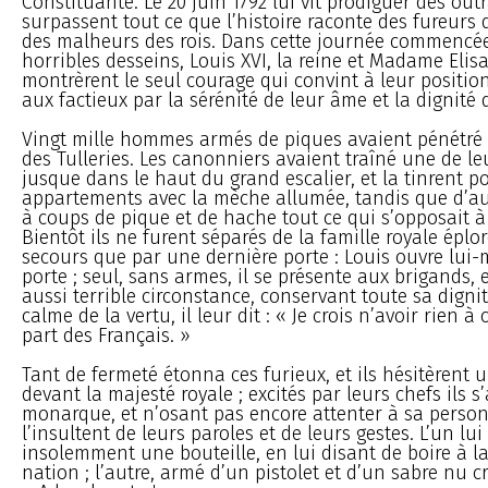
Constituante. Le 20 juin 1792 lui vit prodiguer des out
surpassent tout ce que l’histoire raconte des fureurs 
des malheurs des rois. Dans cette journée commencée
horribles desseins, Louis XVI, la reine et Madame Elis
montrèrent le seul courage qui convint à leur positio
aux factieux par la sérénité de leur âme et la dignité 
Vingt mille hommes armés de piques avaient pénétré
des Tulleries. Les canonniers avaient traîné une de le
jusque dans le haut du grand escalier, et la tinrent po
appartements avec la mèche allumée, tandis que d’a
à coups de pique et de hache tout ce qui s’opposait à
Bientôt ils ne furent séparés de la famille royale éplo
secours que par une dernière porte : Louis ouvre lui
porte ; seul, sans armes, il se présente aux brigands,
aussi terrible circonstance, conservant toute sa dignit
calme de la vertu, il leur dit : « Je crois n’avoir rien à
part des Français. »
Tant de fermeté étonna ces furieux, et ils hésitèren
devant la majesté royale ; excités par leurs chefs ils 
monarque, et n’osant pas encore attenter à sa personn
l’insultent de leurs paroles et de leurs gestes. L’un lui
insolemment une bouteille, en lui disant de boire à la
nation ; l’autre, armé d’un pistolet et d’un sabre nu cri