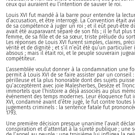
ceux qui auraient eu l’intention de sauver le roi.
Louis XVI fut mandé à la barre pour entendre la lectur
d’accusation, et être interrogé. La Convention était av
de sa compétence à juger un roi ; et il eût peut-être dû
avait été auparavant séparé de son fils ; il le fut plus 
femme, de sa fille et de sa sœur, triste prélude du sort
Les réponses de Louis XVI furent simples, claires, préci
vérité et de dignité ; et s’il n’eût été qu’un particulier 
absous ; mais il était roi, et le peuple souverain jugea
compétiteur.
L’assemblée voulut donner à la condamnation une form
permit à Louis XVI de se faire assister par un conseil 
périlleuse et la plus honorable dont des sujets puissen
qu’acceptèrent avec joie Malesherbes, Desèze et Tron
immortels que l’histoire a déjà associés au plus mém
événement des temps modernes. Leur éloquence fut in
XVI, condamné avant d’être jugé, le fut contre toutes 
jugements criminels : la sentence fatale fut prononcée
1793.
Une première décision presque unanime l’avait décla
conspiration et d’attentat à la sûreté publique ; une 
de l’appel au peuple ; une troisième lui infligea la pe