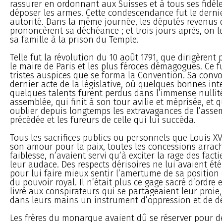
rassurer en ordonnant aux Suisses et à tous ses fidèle
déposer les armes. Cette condescendance fut le derni
autorité. Dans la même journée, les députés revenus d
prononcèrent sa déchéance ; et trois jours après, on l
sa famille à la prison du Temple.
Telle fut la révolution du 10 août 1791, que dirigèrent
le maire de Paris et les plus féroces démagogues. Ce f
tristes auspices que se forma la Convention. Sa convo
dernier acte de la législative, où quelques bonnes in
quelques talents furent perdus dans l’immense nullité
assemblée, qui finit à son tour avilie et méprisée, et q
oublier depuis longtemps les extravagances de l’assem
précédée et les fureurs de celle qui lui succéda.
Tous les sacrifices publics ou personnels que Louis XVI
son amour pour la paix, toutes les concessions arrac
faiblesse, n’avaient servi qu’à exciter la rage des facti
leur audace. Des respects dérisoires ne lui avaient ét
pour lui faire mieux sentir l’amertume de sa position 
du pouvoir royal. Il n’était plus ce gage sacré d’ordre 
livré aux conspirateurs qui se partageaient leur proie,
dans leurs mains un instrument d’oppression et de d
Les frères du monarque avaient dû se réserver pour d