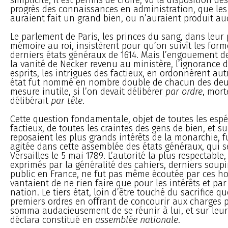
progrès des connaissances en administration, que les
auraient fait un grand bien, ou n’auraient produit a
Le parlement de Paris, les princes du sang, dans leur
mémoire au roi, insistèrent pour qu’on suivît les form
derniers états généraux de 1614. Mais l’engouement d
la vanité de Necker revenu au ministère, l’ignorance 
esprits, les intrigues des factieux, en ordonnèrent aut
état fut nommé en nombre double de chacun des deux
mesure inutile, si l’on devait délibérer
par ordre
, morte
délibérait
par tête
.
Cette question fondamentale, objet de toutes les esp
factieux, de toutes les craintes des gens de bien, et su
reposaient les plus grands intérêts de la monarchie, f
agitée dans cette assemblée des états généraux, qui s
Versailles le 5 mai 1789. L’autorité la plus respectable
exprimés par la généralité des cahiers, derniers soupir
public en France, ne fut pas même écoutée par ces 
vantaient de ne rien faire que pour les intérêts et par
nation. Le tiers état, loin d’être touché du sacrifice qu
premiers ordres en offrant de concourir aux charges p
somma audacieusement de se réunir à lui, et sur leur 
déclara constitué en
assemblée nationale
.