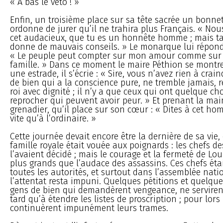
« A bas le veto ! »
Enfin, un troisième place sur sa tête sacrée un bonnet
ordonne de jurer qu’il ne trahira plus Français. « Nou
cet audacieux, que tu es un honnête homme ; mais t
donne de mauvais conseils. » Le monarque lui répond
« Le peuple peut compter sur mon amour comme sur 
famille. » Dans ce moment le maire Péthion se montre 
une estrade, il s’écrie : « Sire, vous n’avez rien à crai
de bien qui a la conscience pure, ne tremble jamais, re
roi avec dignité ; il n’y a que ceux qui ont quelque ch
reprocher qui peuvent avoir peur. » Et prenant la mai
grenadier, qu’il place sur son cœur : « Dites à cet hom
vite qu’à l’ordinaire. »
Cette journée devait encore être la dernière de sa vie, 
famille royale était vouée aux poignards : les chefs d
l’avaient décidé ; mais le courage et la fermeté de Lou
plus grands que l’audace des assassins. Ces chefs étai
toutes les autorités, et surtout dans l’assemblée natio
l’attentat resta impuni. Quelques pétitions et quelqu
gens de bien qui demandèrent vengeance, ne serviren
tard qu’à étendre les listes de proscription ; pour lors 
continuèrent impunément leurs trames.