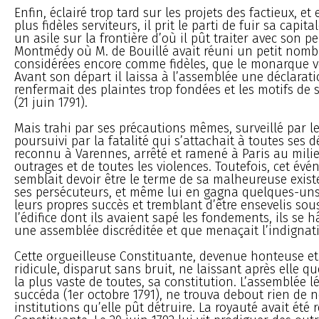
Enfin, éclairé trop tard sur les projets des factieux, et
plus fidèles serviteurs, il prit le parti de fuir sa capit
un asile sur la frontière d’où il pût traiter avec son pe
Montmédy où M. de Bouillé avait réuni un petit nomb
considérées encore comme fidèles, que le monarque vo
Avant son départ il laissa à l’assemblée une déclarat
renfermait des plaintes trop fondées et les motifs de
(21 juin 1791).
Mais trahi par ses précautions mêmes, surveillé par le
poursuivi par la fatalité qui s’attachait à toutes ses d
reconnu à Varennes, arrêté et ramené à Paris au milie
outrages et de toutes les violences. Toutefois, cet év
semblait devoir être le terme de sa malheureuse exist
ses persécuteurs, et même lui en gagna quelques-uns.
leurs propres succès et tremblant d’être ensevelis sou
l’édifice dont ils avaient sapé les fondements, ils se h
une assemblée discréditée et que menaçait l’indignat
Cette orgueilleuse Constituante, devenue honteuse e
ridicule, disparut sans bruit, ne laissant après elle qu
la plus vaste de toutes, sa constitution. L’assemblée lé
succéda (1er octobre 1791), ne trouva debout rien de 
institutions qu’elle pût détruire. La royauté avait été 