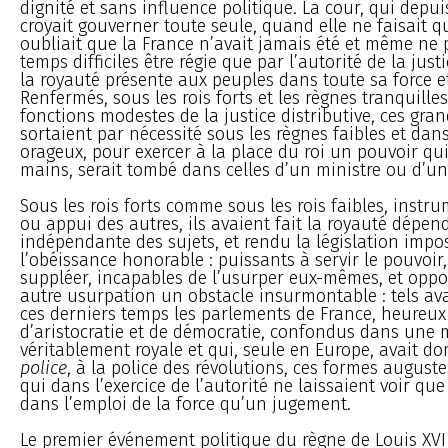
dignité et sans influence politique. La cour, qui depu
croyait gouverner toute seule, quand elle ne faisait q
oubliait que la France n’avait jamais été et même ne 
temps difficiles être régie que par l’autorité de la just
la royauté présente aux peuples dans toute sa force e
Renfermés, sous les rois forts et les règnes tranquilles
fonctions modestes de la justice distributive, ces gra
sortaient par nécessité sous les règnes faibles et dan
orageux, pour exercer à la place du roi un pouvoir qu
mains, serait tombé dans celles d’un ministre ou d’un 
Sous les rois forts comme sous les rois faibles, instr
ou appui des autres, ils avaient fait la royauté dépend
indépendante des sujets, et rendu la législation impo
l’obéissance honorable : puissants à servir le pouvoir,
suppléer, incapables de l’usurper eux-mêmes, et oppo
autre usurpation un obstacle insurmontable : tels ava
ces derniers temps les parlements de France, heureu
d’aristocratie et de démocratie, confondus dans une 
véritablement royale et qui, seule en Europe, avait d
police
, à la police des révolutions, ces formes auguste
qui dans l’exercice de l’autorité ne laissaient voir que 
dans l’emploi de la force qu’un jugement.
Le premier événement politique du règne de Louis XVI 