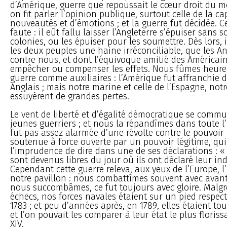
d’Amérique, guerre que repoussait le cœur droit du 
on fit parler l’opinion publique, surtout celle de la ca
nouveautés et d’émotions ; et la guerre fut décidée. 
faute : il eût fallu laisser l’Angleterre s’épuiser sans 
colonies, ou les épuiser pour les soumettre. Dès lors, il
les deux peuples une haine irréconciliable, que les A
contre nous, et dont l’équivoque amitié des Américai
empêcher ou compenser les effets. Nous fûmes heure
guerre comme auxiliaires : l’Amérique fut affranchie 
Anglais ; mais notre marine et celle de l’Espagne, notre
essuyèrent de grandes pertes.
Le vent de liberté et d’égalité démocratique se comm
jeunes guerriers ; et nous la répandîmes dans toute l
fut pas assez alarmée d’une révolte contre le pouvoir 
soutenue à force ouverte par un pouvoir légitime, qui
l’imprudence de dire dans une de ses déclarations : «
sont devenus libres du jour où ils ont déclaré leur i
Cependant cette guerre releva, aux yeux de l’Europe, 
notre pavillon : nous combattîmes souvent avec avan
nous succombâmes, ce fut toujours avec gloire. Malg
échecs, nos forces navales étaient sur un pied respect
1783 ; et peu d’années après, en 1789, elles étaient tout
et l’on pouvait les comparer à leur état le plus floris
XIV.