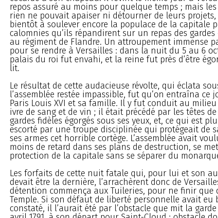
repos assuré au moins pour quelque temps ; mais les
rien ne pouvait apaiser ni détourner de leurs projets,
bientôt à soulever encore la populace de la capitale 
calomnies qu’ils répandirent sur un repas des garde
au régiment de Flandre. Un attroupement immense par
pour se rendre à Versailles : dans la nuit du 5 au 6 oc
palais du roi fut envahi, et la reine fut près d’être é
lit.
Le résultat de cette audacieuse révolte, qui éclata sou
l’assemblée restée impassible, fut qu’on entraîna ce 
Paris Louis XVI et sa famille. Il y fut conduit au mili
ivre de sang et de vin ; il était précédé par les têtes d
gardes fidèles égorgés sous ses yeux, et, ce qui est pl
escorté par une troupe disciplinée qui protégeait de s
ses armes cet horrible cortège. L’assemblée avait vou
moins de retard dans ses plans de destruction, se met
protection de la capitale sans se séparer du monarqu
Les forfaits de cette nuit fatale qui, pour lui et son 
devait être la dernière, l’arrachèrent donc de Versaille
détention commença aux Tuileries, pour ne finir que 
Temple. Si son défaut de liberté personnelle avait eu 
constaté, il l’aurait été par l’obstacle que mit la garde
avril 1791, à son départ pour Saint-Cloud ; obstacle don