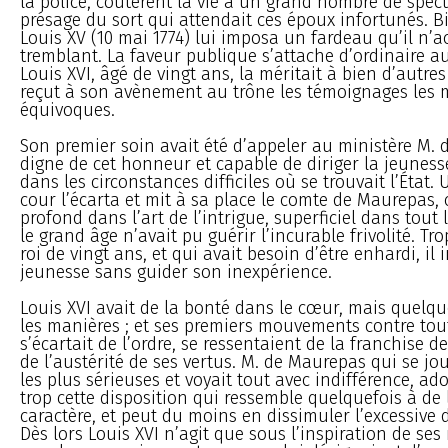
la police, coûtèrent la vie à un grand nombre de specta
présage du sort qui attendait ces époux infortunés. B
Louis XV (10 mai 1774) lui imposa un fardeau qu’il n’
tremblant. La faveur publique s’attache d’ordinaire au
Louis XVI, âgé de vingt ans, la méritait à bien d’autres t
reçut à son avènement au trône les témoignages les 
équivoques.
Son premier soin avait été d’appeler au ministère M. 
digne de cet honneur et capable de diriger la jeune
dans les circonstances difficiles où se trouvait l’État.
cour l’écarta et mit à sa place le comte de Maurepas,
profond dans l’art de l’intrigue, superficiel dans tout l
le grand âge n’avait pu guérir l’incurable frivolité. Tr
roi de vingt ans, et qui avait besoin d’être enhardi, il 
jeunesse sans guider son inexpérience.
Louis XVI avait de la bonté dans le cœur, mais quelq
les manières ; et ses premiers mouvements contre tou
s’écartait de l’ordre, se ressentaient de la franchise d
de l’austérité de ses vertus. M. de Maurepas qui se jo
les plus sérieuses et voyait tout avec indifférence, a
trop cette disposition qui ressemble quelquefois à de 
caractère, et peut du moins en dissimuler l’excessive 
Dès lors Louis XVI n’agit que sous l’inspiration de ses m