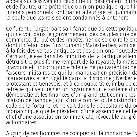
appela successivement ceux que lui désignaient d’un
et de l’autre, une prétendue opinion publique, que l’in
intérêts personnels font parler à leur gré, et qui ma
la seule que les rois soient condamnés à entendre.
Ce furent : Turgot, partisan fanatique de cette politiq
qui ne voit dans le gouvernement des peuples que de 
commerce, du blé et des impôts, fier de se croire le ch
dont il n’était que l’instrument ; Malesherbes, ami de 
à la fois des vertus antiques et des opinions nouvelles
Germain, élevé dans les minuties de la tactique alle
détruisit le plus ferme rempart de la royauté, la maiso
bravoure et l’incorruptible fidélité ne pouvaient rach
faiseurs militaires ce qui lui manquait en précision d
manœuvres et en rigidité dans la discipline ; Necker 
protestant et Genevois, et à ce double titre, imbu de c
rétrécie qui veut régler un royaume sur le système du
démocratie et les finances d’un grand État comme les 
maison de banque ; qui s’irrite contre toute distincti
celle de la fortune, et ne voit dans le dépositaire du 
monarchique que le président d’une assemblée délibé
chef d’une association commerciale, révocable au gré
actionnaires.
Aucun de ces hommes ne comprenait la monarchie fran