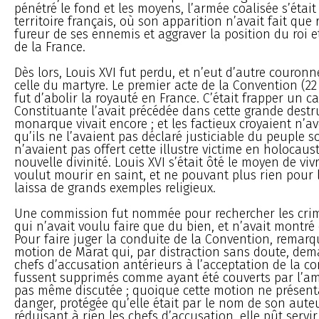
pénétré le fond et les moyens, l’armée coalisée s’était
territoire français, où son apparition n’avait fait que
fureur de ses ennemis et aggraver la position du roi 
de la France.
Dès lors, Louis XVI fut perdu, et n’eut d’autre couron
celle du martyre. Le premier acte de la Convention (22
fut d’abolir la royauté en France. C’était frapper un ca
Constituante l’avait précédée dans cette grande destr
monarque vivait encore ; et les factieux croyaient n’avo
qu’ils ne l’avaient pas déclaré justiciable du peuple s
n’avaient pas offert cette illustre victime en holocaus
nouvelle divinité. Louis XVI s’était ôté le moyen de vivre
voulut mourir en saint, et ne pouvant plus rien pour la
laissa de grands exemples religieux.
Une commission fut nommée pour rechercher les cri
qui n’avait voulu faire que du bien, et n’avait montré
Pour faire juger la conduite de la Convention, remar
motion de Marat qui, par distraction sans doute, dem
chefs d’accusation antérieurs à l’acceptation de la co
fussent supprimés comme ayant été couverts par l’amn
pas même discutée ; quoique cette motion ne présen
danger, protégée qu’elle était par le nom de son auteu
réduisant à rien les chefs d’accusation, elle pût serv