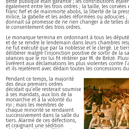
dette publique était garantie ; les contributions étaie
également entre les trois ordres ; la taille, les corvées 
franc fief et de mainmorte abolis, la liberté de la pre
milice, la gabelle et les aides réformées ou adoucies ; 
donnait sa promesse de ne rien changer à de telles d
le consentement des trois ordres.
Le monarque termina en ordonnant à tous les député
et de se rendre le lendemain dans leurs chambres resp
ne fut exécuté que par la noblesse et le clergé. Le tie
délibérer malgré l’injonction positive de sortir de la sa
séances que le roi lui fit réitérer par M. de Brézé. Plus
livrèrent aux déclamations les plus violentes contre l’
et ils rejetèrent avec dédain toutes les concessions 
Pendant ce temps, la majorité
des deux premiers ordres
décidait qu’elle resterait soumise
à ses mandats, aux lois de la
monarchie et à la volonté du
roi ; mais les membres de
chaque minorité se rendaient
successivement dans la salle du
tiers. Alarmé de ces défections,
et craignant une sédition