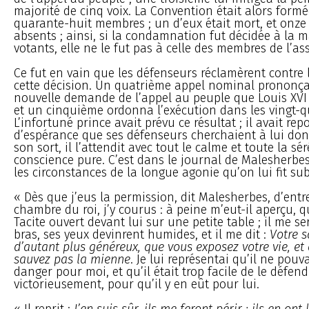
majorité de cinq voix. La Convention était alors formé
quarante-huit membres ; un d’eux était mort, et onze
absents ; ainsi, si la condamnation fut décidée à la m
votants, elle ne le fut pas à celle des membres de l’a
Ce fut en vain que les défenseurs réclamèrent contre l’
cette décision. Un quatrième appel nominal prononça 
nouvelle demande de l’appel au peuple que Louis XVI a
et un cinquième ordonna l’exécution dans les vingt-q
L’infortuné prince avait prévu ce résultat ; il avait rep
d’espérance que ses défenseurs cherchaient à lui don
son sort, il l’attendit avec tout le calme et toute la sé
conscience pure. C’est dans le journal de Malesherbes 
les circonstances de la longue agonie qu’on lui fit sub
« Dès que j’eus la permission, dit Malesherbes, d’entr
chambre du roi, j’y courus : à peine m’eut-il aperçu, q
Tacite ouvert devant lui sur une petite table ; il me se
bras, ses yeux devinrent humides, et il me dit :
Votre s
d’autant plus généreux, que vous exposez votre vie, et
sauvez pas la mienne
. Je lui représentai qu’il ne pouv
danger pour moi, et qu’il était trop facile de le défend
victorieusement, pour qu’il y en eût pour lui.
« Il reprit :
J’en suis sûr, ils me feront périr ; ils en ont