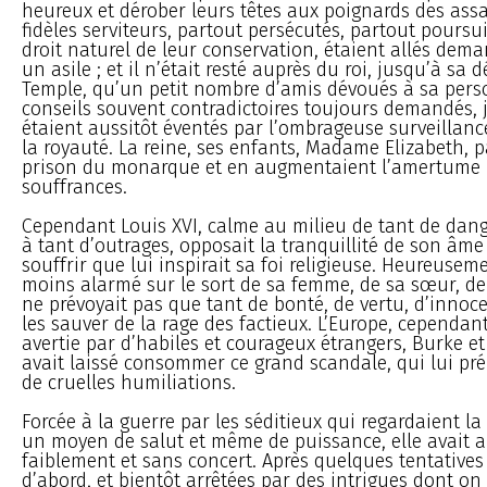
heureux et dérober leurs têtes aux poignards des assa
fidèles serviteurs, partout persécutés, partout poursu
droit naturel de leur conservation, étaient allés dema
un asile ; et il n’était resté auprès du roi, jusqu’à sa 
Temple, qu’un petit nombre d’amis dévoués à sa pers
conseils souvent contradictoires toujours demandés, j
étaient aussitôt éventés par l’ombrageuse surveillanc
la royauté. La reine, ses enfants, Madame Elizabeth, p
prison du monarque et en augmentaient l’amertume 
souffrances.
Cependant Louis XVI, calme au milieu de tant de dang
à tant d’outrages, opposait la tranquillité de son âme
souffrir que lui inspirait sa foi religieuse. Heureusem
moins alarmé sur le sort de sa femme, de sa sœur, de 
ne prévoyait pas que tant de bonté, de vertu, d’innoc
les sauver de la rage des factieux. L’Europe, cependan
avertie par d’habiles et courageux étrangers, Burke e
avait laissé consommer ce grand scandale, qui lui pré
de cruelles humiliations.
Forcée à la guerre par les séditieux qui regardaient 
un moyen de salut et même de puissance, elle avait 
faiblement et sans concert. Après quelques tentative
d’abord, et bientôt arrêtées par des intrigues dont on