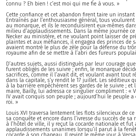
connu ? Eh bien ! c’est moi qui me fie à vous. »
Cette confiance et cet abandon firent taire un instant 
Entraînés par l’enthousiasme général, tous voulurent 
au monarque, et ils le reconduisirent eux-mêmes dan
milieu d’applaudissements. Dans la même journée ce 
Necker au ministère, et ne voulant point laisser de pr
plaintes et aux méfiances, il engagea des princes de s
avaient montré le plus de zèle pour la défense du trôn
royaume afin de se mettre à l’abri des fureurs populai
D’autres sujets, aussi distingués par leur courage que 
furent obligés de les suivre ; enfin, le monarque décid
sacrifices, comme il l’avait dit, et voulant avant tout r
dans la capitale, s’y rendit le 17 juillet. Les séditieux 
à la barrière empêchèrent ses gardes de le suivre ; et
maire, Bailly, lui adressa ce singulier compliment : « 
IV avait conquis son peuple ; aujourd’hui le peuple a
roi. »
Louis XVI traversa lentement les flots silencieux de ce
sa conquête et encore dans l’ivresse du succès de sa r
à l’hôtel de ville, il y reçut la cocarde nationale et fut
applaudissements unanimes lorsqu’il parut à la fenêt
cocarde à son chapeau. Il revint le même jour à Versai