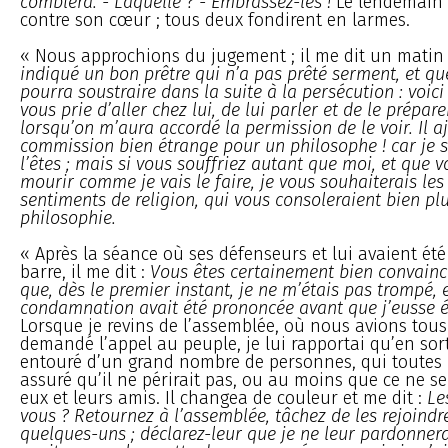
comblera. - Laquelle ? - Embrassez-les !
Le lendemain i
contre son cœur ; tous deux fondirent en larmes.
« Nous approchions du jugement ; il me dit un matin
indiqué un bon prêtre qui n’a pas prêté serment, et qu
pourra soustraire dans la suite à la persécution : voici
vous prie d’aller chez lui, de lui parler et de le prépare
lorsqu’on m’aura accordé la permission de le voir. Il a
commission bien étrange pour un philosophe ! car je 
l’êtes ; mais si vous souffriez autant que moi, et que 
mourir comme je vais le faire, je vous souhaiterais l
sentiments de religion, qui vous consoleraient bien pl
philosophie.
« Après la séance où ses défenseurs et lui avaient ét
barre, il me dit :
Vous êtes certainement bien convain
que, dès le premier instant, je ne m’étais pas trompé,
condamnation avait été prononcée avant que j’eusse 
Lorsque je revins de l’assemblée, où nous avions tous 
demandé l’appel au peuple, je lui rapportai qu’en sort
entouré d’un grand nombre de personnes, qui toutes
assuré qu’il ne périrait pas, ou au moins que ce ne se
eux et leurs amis. Il changea de couleur et me dit :
Le
vous ? Retournez à l’assemblée, tâchez de les rejoindr
quelques-uns ; déclarez-leur que je ne leur pardonnerai