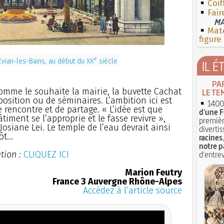
Coif
Fair
MA
Mate
figure
e
Evian-les-Bains, au début du XX
siècle
IL É
PA
comme le souhaite la mairie, la buvette Cachat
LE TE
osition ou de séminaires. L’ambition ici est
1400 
 rencontre et de partage. « L’idée est que
d'une F
ment se l’approprie et le fasse revivre »,
premièr
osiane Lei. Le temple de l’eau devrait ainsi
divertis
t...
racines
notre p
tion :
CLIQUEZ ICI
d'entrev
Marion Feutry
France 3 Auvergne Rhône-Alpes
Accédez à l’article source