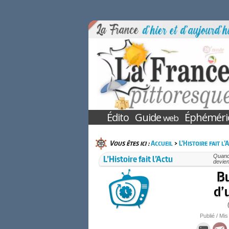
Édito
Guide
Éphéméri
web
Vous êtes ici :
Accueil
>
L’Histoire fait l’
L’Histoire fait l’Actu
Quand 
devien
Bu
d’
Publié / Mis