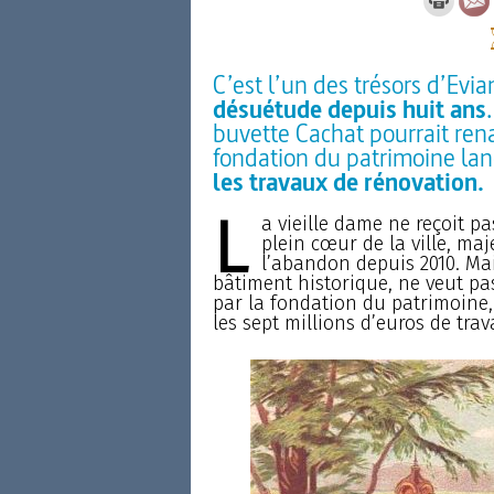
C’est l’un des trésors d’Evi
désuétude depuis huit ans
buvette Cachat pourrait renaî
fondation du patrimoine la
les travaux de rénovation.
L
a vieille dame ne reçoit pa
plein cœur de la ville, ma
l’abandon depuis 2010. Mai
bâtiment historique, ne veut pa
par la fondation du patrimoine,
les sept millions d’euros de trav