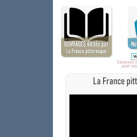
Saisissez v
pour vo