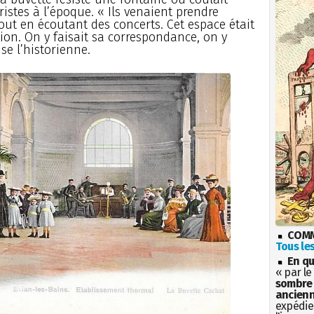
ristes à l’époque. « Ils venaient prendre
out en écoutant des concerts. Cet espace était
ion. On y faisait sa correspondance, on y
ise l’historienne.
COMM
Tous les
En qu
« par le
sombre 
ancienn
expédien