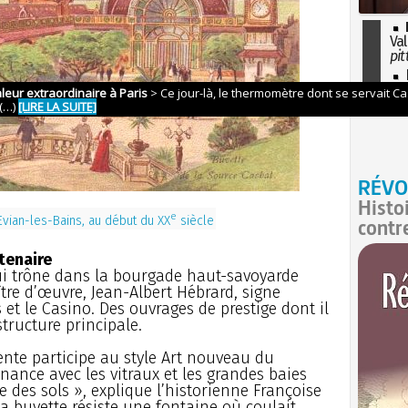
Val
pit
I
so
l'H
RÉVO
Histo
e
Evian-les-Bains, au début du XX
siècle
contr
tenaire
qui trône dans la bourgade haut-savoyarde
tre d’œuvre, Jean-Albert Hébrard, signe
 et le Casino. Des ouvrages de prestige dont il
structure principale.
pente participe au style Art nouveau du
nance avec les vitraux et les grandes baies
e des sols », explique l’historienne Françoise
la buvette résiste une fontaine où coulait