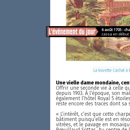
La buvette Cachat à 
Une vielle dame mondaine, cen
Offrir une seconde vie à celle 
depuis 1903. À l’époque, son maî
également l’hôtel Royal 5 étoiles
reste encore des traces dont sa 
« L’intérêt, c’est que cette char
bâtiment puisqu’elle est en réso
vitrées, et le pavage en mosaïqu
Breuillaud Sottas. Au centre de 