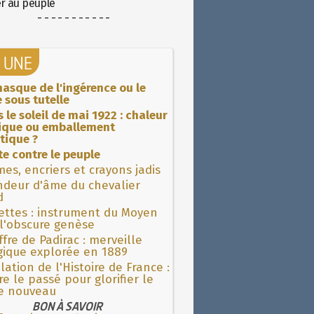
er au peuple
- - - - - - - - - - -
A UNE
asque de l'ingérence ou le
 sous tutelle
 le soleil de mai 1922 : chaleur
rique ou emballement
tique ?
ite contre le peuple
es, encriers et crayons jadis
ndeur d'âme du chevalier
d
ettes : instrument du Moyen
l'obscure genèse
fre de Padirac : merveille
gique explorée en 1889
lation de l'Histoire de France :
re le passé pour glorifier le
 nouveau
BON À SAVOIR