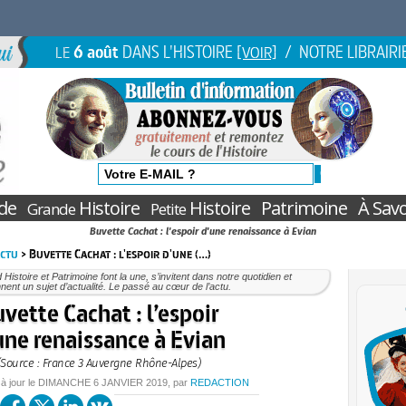
6 août
DANS L'HISTOIRE
/ NOTRE LIBRAIRI
LE
[VOIR]
de
Histoire
Histoire
Patrimoine
À Savo
Grande
Petite
Buvette Cachat : l'espoir d'une renaissance à Evian
Actu
> Buvette Cachat : l'espoir d'une (…)
Histoire et Patrimoine font la une, s’invitent dans notre quotidien et
nent un sujet d’actualité. Le passé au cœur de l’actu.
vette Cachat : l’espoir
une renaissance à Evian
(Source : France 3 Auvergne Rhône-Alpes)
 à jour le
DIMANCHE
6 JANVIER 2019
, par
REDACTION