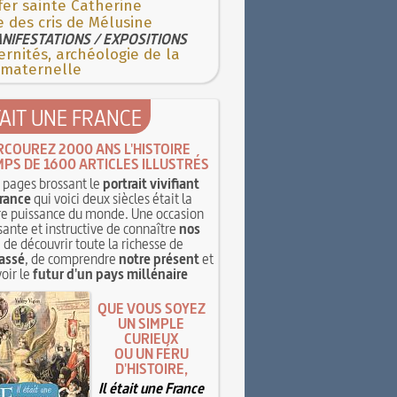
fer sainte Catherine
e des cris de Mélusine
NIFESTATIONS / EXPOSITIONS
rnités, archéologie de la
 maternelle
TAIT UNE FRANCE
RCOUREZ 2000 ANS L'HISTOIRE
MPS DE 1600 ARTICLES ILLUSTRÉS
pages brossant le
portrait vivifiant
rance
qui voici deux siècles était la
e puissance du monde. Une occasion
sante et instructive de connaître
nos
, de découvrir toute la richesse de
assé
, de comprendre
notre présent
et
oir le
futur d'un pays millénaire
QUE VOUS SOYEZ
UN SIMPLE
CURIEUX
OU UN FÉRU
D'HISTOIRE,
Il était une France