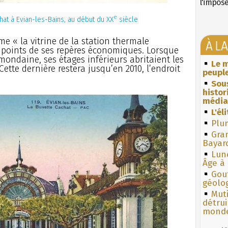
l'impos
e
hat à Evian-les-Bains, au début du XX
siècle
me « la vitrine de la station thermale
À L
s points de ses repères économiques. Lorsque
 mondaine, ses étages inférieurs abritaient les
Le m
ette dernière restera jusqu’en 2010, l’endroit
peuple
Sous
histo
média
L'él
Plum
Gra
Bayar
Lun
Âge à 
Gouf
géolo
Muti
détrui
monde