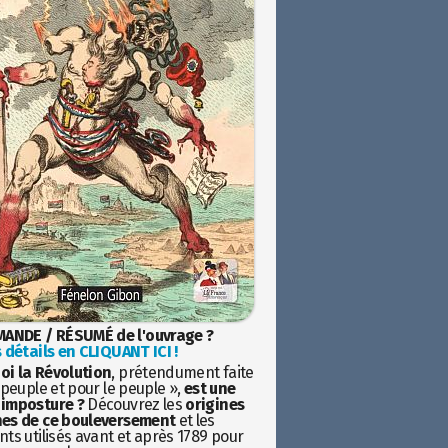
ANDE / RÉSUMÉ de l'ouvrage ?
 détails en CLIQUANT ICI !
oi la Révolution
, prétendument faite
 peuple et pour le peuple »,
est une
imposture ?
Découvrez les
origines
es de ce bouleversement
et les
ts utilisés avant et après 1789 pour