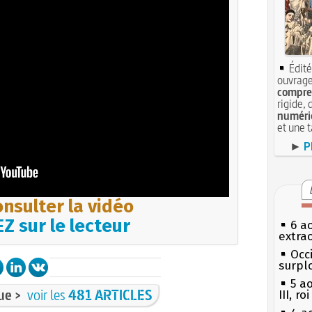
Édité
ouvrage
compren
rigide, 
numéri
et une 
►
P
nsulter la vidéo
Z sur le lecteur
6 a
extrao
Occi
surpl
5 a
ue >
voir les
481 ARTICLES
III, r