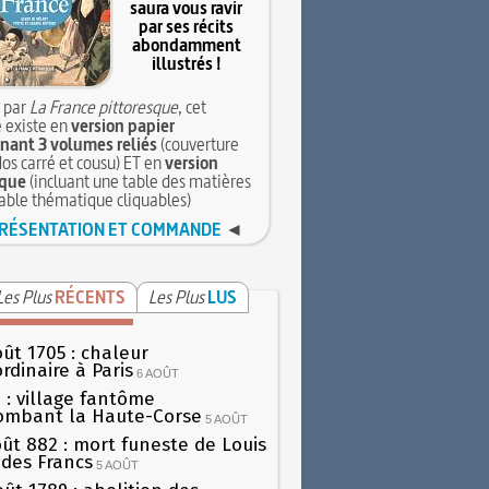
saura vous ravir
par ses récits
abondamment
illustrés !
 par
La France pittoresque
, cet
 existe en
version papier
ant 3 volumes reliés
(couverture
dos carré et cousu) ET en
version
que
(incluant une table des matières
table thématique cliquables)
RÉSENTATION ET COMMANDE
◄
Les Plus
RÉCENTS
Les Plus
LUS
oût 1705 : chaleur
rdinaire à Paris
6 AOÛT
 : village fantôme
ombant la Haute-Corse
5 AOÛT
oût 882 : mort funeste de Louis
oi des Francs
5 AOÛT