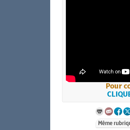
Pour co
CLIQUE
Même rubriq