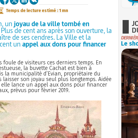
Temps de lecture estimé : 1 mn
J
an, un
joyau de la ville tombé en
D
. Plus de cent ans après son ouverture, la
tre de ses cendres. La Ville et la
DERNIÈR
ncent un
appel aux dons pour financer
Le sho
s foule de visiteurs ces derniers temps. En
jestueuse, la buvette Cachat est bien à
s la municipalité d’Evian, propriétaire du
s laisser son joyau seul plus longtemps. Aidée
 elle lance un appel aux dons pour financer
aux, prévus pour février 2019.