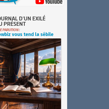
OURNAL D'UN EXILÉ
U PRÉSENT
E PARUTION :
wbiz vous tend la sébile