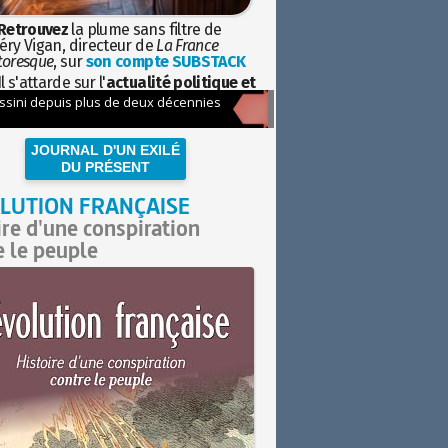
Retrouvez
la plume sans filtre de
éry Vigan, directeur de
La France
toresque
, sur
son compte SUBSTACK
l s'attarde sur l'
actualité politique et
ciétale
avec la hauteur de vue de
istoire
JOURNAL D'UN EXILÉ
DU PRÉSENT
LUTION FRANÇAISE
ire d'une conspiration
e le peuple