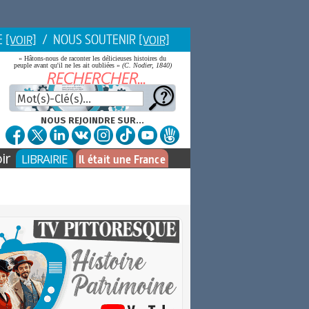
E
/ NOUS SOUTENIR
[VOIR]
[VOIR]
« Hâtons-nous de raconter les délicieuses histoires du
peuple avant qu'il ne les ait oubliées »
(C. Nodier, 1840)
NOUS REJOINDRE SUR...
ir
LIBRAIRIE
Il était une France