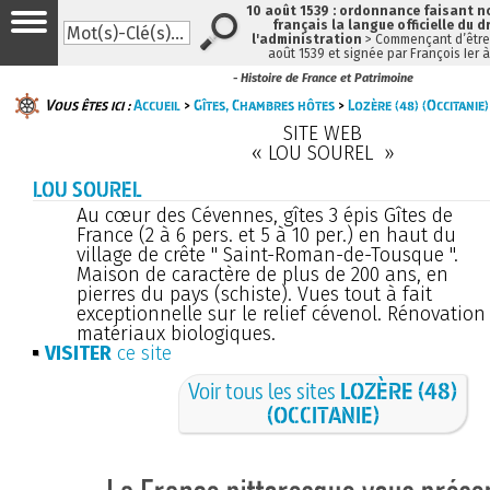
10 août 1539 : ordonnance faisant 
français la langue officielle du d
l'administration
> Commençant d’être 
août 1539 et signée par François Ier 
- Histoire de France et Patrimoine
Vous êtes ici :
Accueil
>
Gîtes, Chambres hôtes
>
Lozère (48) (Occitanie)
SITE WEB
« LOU SOUREL »
LOU SOUREL
Au cœur des Cévennes, gîtes 3 épis Gîtes de
France (2 à 6 pers. et 5 à 10 per.) en haut du
village de crête " Saint-Roman-de-Tousque ".
Maison de caractère de plus de 200 ans, en
pierres du pays (schiste). Vues tout à fait
exceptionnelle sur le relief cévenol. Rénovation
matériaux biologiques.
VISITER
ce site
Voir tous les sites
LOZÈRE (48)
(OCCITANIE)