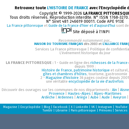
Retrouvez toute
L'HISTOIRE DE FRANCE
avec l'Encyclopédie 
Copyright © 1999-2026
LA FRANCE PITTORESQU
Tous droits réservés. Reproduction interdite. N° ISSN 1768-3270
N° Siret 481 246619 00011. Code APE 913E
La France pittoresque
et
Guide de la France d'hier et d'aujourd'hui
sont de
Site déposé à l'INPI
Recommandé notamment par...
MAISON DU TOURISME FRANÇAIS
dès 2003 et
L'ALLIANCE FRAN
Services La France pittoresque
|
Politique de confidentia
L'événement historique du jour
LA FRANCE PITTORESQUE :
1 - Guide en ligne des
richesses de la France d
depuis 1999 :
Histoire de France, patrimoine historique
et culturel,
gîtes et chambres d'hôtes
, tourisme, gastronomie
2 -
Magazine d'histoire
36 pages couleur depuis 2001
une véritable
encyclopédie de la vie d'autrefois
Découvrir des ouvrages sur les communes de nos départements :
Ain
|
Aisne
Provence
|
Hautes-Alpes
|
Alpes-Maritimes
Ardèche
|
Ardennes
|
Ariège
|
Aube
|
Aude
|
Aveyron
|
Magazine
|
Encyclopédie
|
Blog
|
Facebook
|
X
|
LinkedIn
|
VK
|
Instagram
|
YouTube
Tumblr
|
Librairie
|
Paris pittoresque
|
Prénoms
|
Services