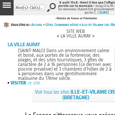
8 août 1548 : Henri II fixe que l’effig
portée sur la monnaie
> Jusqu’à la fin 
les monnaies étaient fort grossièrement t
qui les (…)
[LIRE]
- Histoire de France et Patrimoine
Vous êtes ici :
Accueil
>
Gîtes, Chambres hôtes
>
Ille-et-Vilaine (35) (B
SITE WEB
« LA VILLE AURAY »
LA VILLE AURAY
(SAINT-MALO) Dans un environnement calme
et boisé, aux portes de la forteresse, des
plages, et des sites touristiques, 3 gîtes de
caractère de 2 à 16 personnes (ce dernier avec
piscine privative) et 3 chambres d’hôtes de 2 à
4 personnes dans une gentilhommière
malouine du 17ème siècle.
VISITER
ce site
Voir tous les sites
ILLE-ET-VILAINE (35
(BRETAGNE)