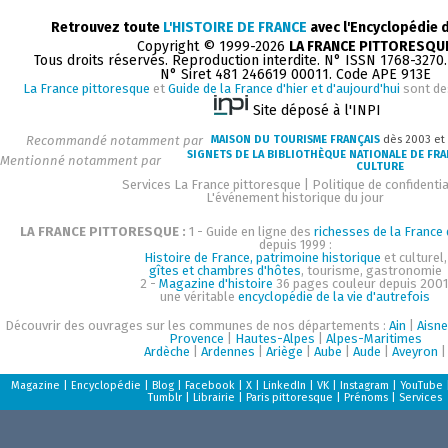
Retrouvez toute
L'HISTOIRE DE FRANCE
avec l'Encyclopédie 
Copyright © 1999-2026
LA FRANCE PITTORESQU
Tous droits réservés. Reproduction interdite. N° ISSN 1768-3270
N° Siret 481 246619 00011. Code APE 913E
La France pittoresque
et
Guide de la France d'hier et d'aujourd'hui
sont de
Site déposé à l'INPI
Recommandé notamment par
MAISON DU TOURISME FRANÇAIS
dès 2003 et
SIGNETS DE LA BIBLIOTHÈQUE NATIONALE DE FR
Mentionné notamment par
CULTURE
Services La France pittoresque
|
Politique de confidentia
L'événement historique du jour
LA FRANCE PITTORESQUE :
1 - Guide en ligne des
richesses de la France d
depuis 1999 :
Histoire de France, patrimoine historique
et culturel,
gîtes et chambres d'hôtes
, tourisme, gastronomie
2 -
Magazine d'histoire
36 pages couleur depuis 2001
une véritable
encyclopédie de la vie d'autrefois
Découvrir des ouvrages sur les communes de nos départements :
Ain
|
Aisne
Provence
|
Hautes-Alpes
|
Alpes-Maritimes
Ardèche
|
Ardennes
|
Ariège
|
Aube
|
Aude
|
Aveyron
|
Magazine
|
Encyclopédie
|
Blog
|
Facebook
|
X
|
LinkedIn
|
VK
|
Instagram
|
YouTube
Tumblr
|
Librairie
|
Paris pittoresque
|
Prénoms
|
Services