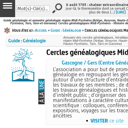
6 août 1705 : chaleur extraordinaire
jour-là, le thermomètre dont se servait 
plus de deux (…)
[LIRE]
Guide généalogie et annuaire généalogie région Midi-Pyrénées (Ariège, Aveyron, Haute-G
Pyrénées, Tarn, Tarn-et-Garonne). Cercles généalogiques Midi-Pyrénées - Histoire d
Vous êtes ici :
Accueil
>
Guide : Généalogie
> Cercles généalogiques Mi
Annuaire des cercles généalogiques, héraldiqu
Guide : Généalogie
région Midi-Pyrénées (Ariège, Aveyron, Haute
Hautes-Pyrénées, Tarn, Tarn-et-Garonne)
Cercles généalogiques Mi
Gascogne / Gers (Centre Géné
L’association a pour but de prom
généalogie en regroupant les gén
autour d’une structure d’entraide
les travaux de ses membres ; de 
les travaux généalogiques et his
d’intérêt public ; d’organiser des
manifestations à caractère cultur
scientifique : colloques, conféren
expositions, voyages sur les trac
ancêtres
VISITER
ce site