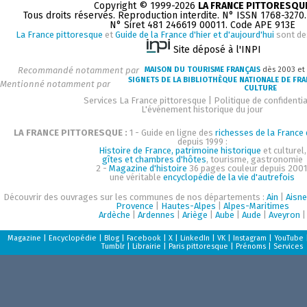
Copyright © 1999-2026
LA FRANCE PITTORESQU
Tous droits réservés. Reproduction interdite. N° ISSN 1768-3270
N° Siret 481 246619 00011. Code APE 913E
La France pittoresque
et
Guide de la France d'hier et d'aujourd'hui
sont de
Site déposé à l'INPI
Recommandé notamment par
MAISON DU TOURISME FRANÇAIS
dès 2003 et
SIGNETS DE LA BIBLIOTHÈQUE NATIONALE DE FR
Mentionné notamment par
CULTURE
Services La France pittoresque
|
Politique de confidentia
L'événement historique du jour
LA FRANCE PITTORESQUE :
1 - Guide en ligne des
richesses de la France d
depuis 1999 :
Histoire de France, patrimoine historique
et culturel,
gîtes et chambres d'hôtes
, tourisme, gastronomie
2 -
Magazine d'histoire
36 pages couleur depuis 2001
une véritable
encyclopédie de la vie d'autrefois
Découvrir des ouvrages sur les communes de nos départements :
Ain
|
Aisne
Provence
|
Hautes-Alpes
|
Alpes-Maritimes
Ardèche
|
Ardennes
|
Ariège
|
Aube
|
Aude
|
Aveyron
|
Magazine
|
Encyclopédie
|
Blog
|
Facebook
|
X
|
LinkedIn
|
VK
|
Instagram
|
YouTube
Tumblr
|
Librairie
|
Paris pittoresque
|
Prénoms
|
Services