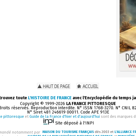
trouvez toute
L'HISTOIRE DE FRANCE
avec l'Encyclopédie du temps ja
Copyright © 1999-2026
LA FRANCE PITTORESQUE
droits réservés. Reproduction interdite. N° ISSN 1768-3270. N° CNIL 8
N° Siret 481 246619 00011. Code APE 913E
e pittoresque
et
Guide de la France d'hier et d'aujourd'hui
sont des marques 
Site déposé à l'INPI
andé notamment par
MAISON DU TOURISME FRANÇAIS
dès 2003 et
L'ALLIANCE F