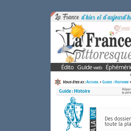
Édito
Guide
Éphéméri
web
Vous êtes ici :
Accueil
>
Guide : Histoire
>
Guide : Histoire
Répert
la pér
Des dossier
toute la pl