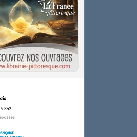
dis
24 842
déposées
RANÇAISE