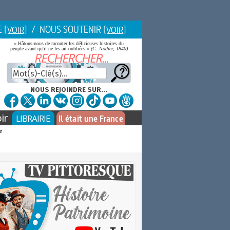
E
/ NOUS SOUTENIR
[VOIR]
[VOIR]
« Hâtons-nous de raconter les délicieuses histoires du
peuple avant qu'il ne les ait oubliées »
(C. Nodier, 1840)
NOUS REJOINDRE SUR...
ir
LIBRAIRIE
Il était une France
e