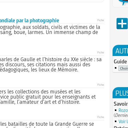
ndiale par la photographie
Fiche
raphie, aux soldats, civils et victimes de la
 sang, boue, larmes. Un immense champ de
AUT
Fiche
arles de Gaulle et l’histoire du XXe siècle : sa
Guide 
es discours, ses citations mais aussi des
pédagogiques, les lieux de Mémoire.
Fiche
PLU
ers les collections des musées et les
vice public gratuit pour les enseignants et
amille, l’amateur d’art et d’histoire.
Savoir
Rozoy
(
Dernier
Fiche
Voir 
ibles batailles de toute la Grande Guerre se