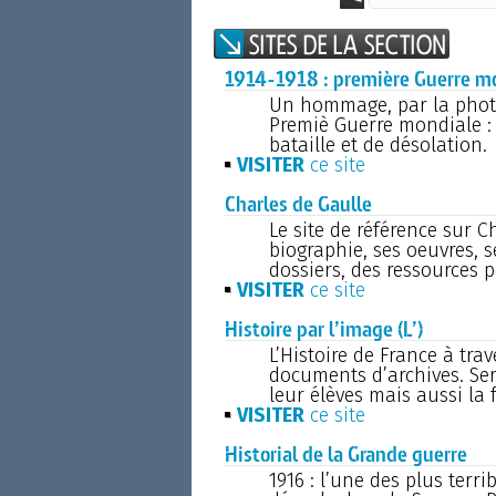
1914-1918 : première Guerre mo
Un hommage, par la photog
Premiè Guerre mondiale :
bataille et de désolation.
VISITER
ce site
Charles de Gaulle
Le site de référence sur Ch
biographie, ses oeuvres, s
dossiers, des ressources 
VISITER
ce site
Histoire par l’image (L’)
L’Histoire de France à trav
documents d’archives. Ser
leur élèves mais aussi la f
VISITER
ce site
Historial de la Grande guerre
1916 : l’une des plus terr