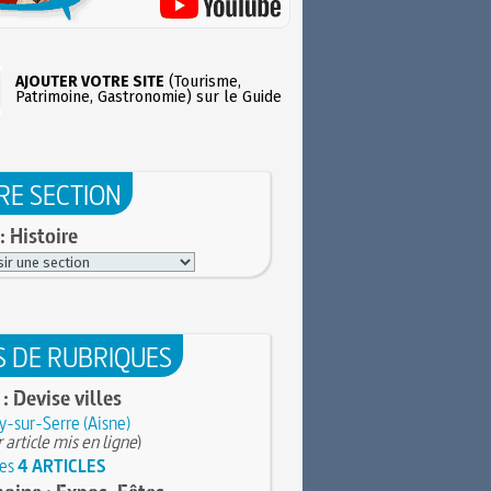
AJOUTER VOTRE SITE
(Tourisme,
Patrimoine, Gastronomie) sur le Guide
RE SECTION
: Histoire
S DE RUBRIQUES
 : Devise villes
-sur-Serre (Aisne)
 article mis en ligne
)
les
4 ARTICLES