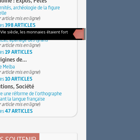
oine : Expos, Fêtes
nités, archéologie de la figure
lle
 article mis en ligne
)
les
398 ARTICLES
iez-vous ?
(La), apanage des tyrans
 article mis en ligne
)
les
19 ARTICLES
igines de...
e Melba
 article mis en ligne
)
les
10 ARTICLES
utions, Société
e une réforme de l'orthographe
ant la langue française
 article mis en ligne
)
les
47 ARTICLES
S SOUTENIR