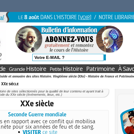
8 août
DANS L'HISTOIRE
/ NOTRE LIBRAIRI
LE
[VOIR]
de
Histoire
Histoire
Patrimoine
À Savo
Grande
Petite
Guide et annuaire des sites Histoire. Vingtième siècle (XXe) - Histoire de France et Patrimoin
 XXe siècle
oire de sites sélectionnés pour la qualité de leur contenu et ayant trait à
iode du XXe siècle (événements, lieux, etc.)
XXe siècle
Seconde Guerre mondiale
s en rapport avec ce conflit qui mobilisa
anète pour six années de feu et de sang.
VISITER
ce site