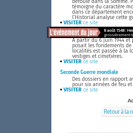
déroule dans la Somme. Pa
témoigne du caractère mo
dans ce département enco
l’Historial analyse cette 
VISITER
ce site
Normandie 1944
A partir du 6 juin 1944 e
posait les fondements de l
localités est passée à la
vestiges et cimetières.
VISITER
ce site
Seconde Guerre mondiale
Des dossiers en rapport av
pour six années de feu et
VISITER
ce site
A
Retour à la 