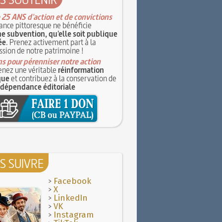
 25 ANS d'action et de convictions
ance pittoresque ne bénéficie
e subvention, qu'elle soit publique
ée
. Prenez activement part à la
ssion de notre patrimoine !
s pour pérenniser notre action
nez une véritable
réinformation
que
et contribuez à la conservation de
ndépendance éditoriale
S SUIVRE
>
Facebook
>
X
>
LinkedIn
>
VK
>
Instagram