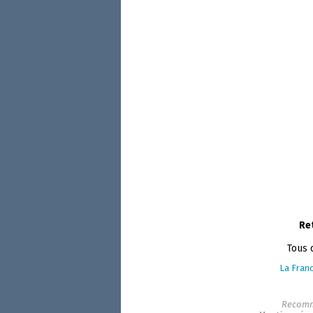
Re
Tous 
La Franc
Recomm