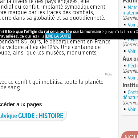
Patrim
r la diversité des pays engagés, elle
ndial du conflit. Implanté symboliquement
Mater
re marqué par les traces des combats,
materne
guerre dans sa globalité et sa quotidienneté.
(
Dernier
Voir 
Le sav
Fiche
Peur 
t pendant 85 jours, le débarquement en France
(
Dernier
a victoire alliée de 1945. Une centaine de
Voir 
 loupe, ainsi que les musées, monuments,
Aux or
Pêch
(
Dernier
Fiche
Voir 
ec ce conflit qui mobilisa toute la planète
Instit
 de sang.
Contr
dénatur
(
Dernier
ccéder aux pages
Voir 
rubrique
GUIDE : HISTOIRE
NOU