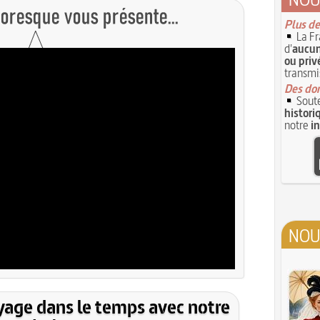
Plus de
La Fr
d'
aucun
ou priv
transmi
Des don
Soute
histori
notre
i
NOU
yage dans le temps avec notre