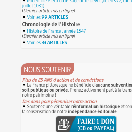
Robert II le Pieux ou le Sage ou le Dévot (né en 972, mort
juillet 1031)
(
Dernier article mis en ligne
)
Voir les
99 ARTICLES
Chronologie de l’Histoire
Histoire de France : année 1547
(
Dernier article mis en ligne
)
Voir les
33 ARTICLES
NOUS SOUTENIR
Plus de 25 ANS d'action et de convictions
La France pittoresque ne bénéficie d'
aucune subvention
soit publique ou privée
. Prenez activement part à la tran
notre patrimoine !
Des dons pour pérenniser notre action
Soutenez une véritable
réinformation historique
et con
la conservation de notre
indépendance éditoriale