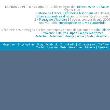
LA FRANCE PITTORESQUE :
1 - Guide en ligne des
richesses de la France d
depuis 1999 :
Histoire de France, patrimoine historique
et culturel,
gîtes et chambres d'hôtes
, tourisme, gastronomie
2 -
Magazine d'histoire
36 pages couleur depuis 2001
une véritable
encyclopédie de la vie d'autrefois
Découvrir des ouvrages sur les communes de nos départements :
Ain
|
Aisne
Provence
|
Hautes-Alpes
|
Alpes-Maritimes
Ardèche
|
Ardennes
|
Ariège
|
Aube
|
Aude
|
Aveyron
|
Magazine
|
Encyclopédie
|
Blog
|
Facebook
|
X
|
LinkedIn
|
VK
|
Instagram
|
YouTube
Tumblr
|
Librairie
|
Paris pittoresque
|
Prénoms
|
Services