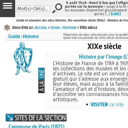
8 août 1548 : Henri II fixe que l’effig
portée sur la monnaie
> Jusqu’à la fin 
les monnaies étaient fort grossièrement t
qui les (…)
[LIRE]
Guide et annuaire des sites Histoire. Dix-neuvième siècle (XIXe) - Histoire de Fr
Vous êtes ici :
Accueil
>
Guide : Histoire
> XIXe siècle
Guide : Histoire
Répertoire de sites sélectionnés pour la qualité
ayant trait à la période du XIXe siècle (événeme
XIXe siècle
Histoire par l’image (L’
L’Histoire de France de 1789 à 193
les collections des musées et le
d’archives. Le site est un service 
gratuit qui s’adresse aux enseign
leur élèves, mais aussi à la famill
l’amateur d’art et d’histoire, dési
d’accroître ses connaissances his
artistiques.
VISITER
ce site
Commune de Paris (1871)