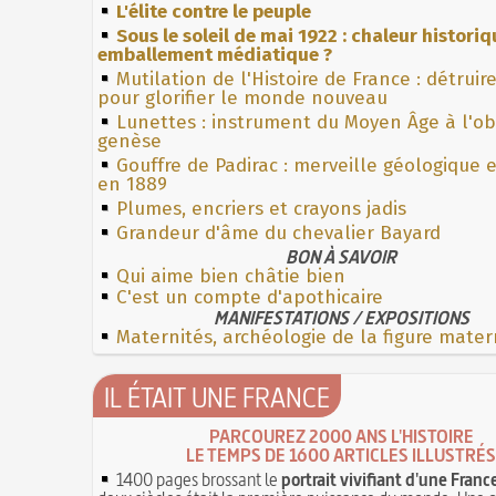
L'élite contre le peuple
Sous le soleil de mai 1922 : chaleur histori
emballement médiatique ?
Mutilation de l'Histoire de France : détruir
pour glorifier le monde nouveau
Lunettes : instrument du Moyen Âge à l'o
genèse
Gouffre de Padirac : merveille géologique 
en 1889
Plumes, encriers et crayons jadis
Grandeur d'âme du chevalier Bayard
BON À SAVOIR
Qui aime bien châtie bien
C'est un compte d'apothicaire
MANIFESTATIONS / EXPOSITIONS
Maternités, archéologie de la figure mater
IL ÉTAIT UNE FRANCE
PARCOUREZ 2000 ANS L'HISTOIRE
LE TEMPS DE 1600 ARTICLES ILLUSTRÉS
1400 pages brossant le
portrait vivifiant d'une Franc