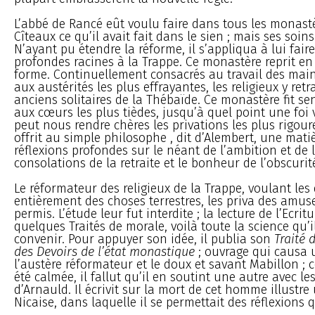
L’abbé de Rancé eût voulu faire dans tous les monastè
Cîteaux ce qu’il avait fait dans le sien ; mais ses soins
N’ayant pu étendre la réforme, il s’appliqua à lui faire
profondes racines à la Trappe. Ce monastère reprit en
forme. Continuellement consacrés au travail des mains,
aux austérités les plus effrayantes, les religieux y ret
anciens solitaires de la Thébaïde. Ce monastère fit s
aux cœurs les plus tièdes, jusqu’à quel point une foi 
peut nous rendre chères les privations les plus rigoure
offrit au simple philosophe , dit d’Alembert, une mati
réflexions profondes sur le néant de l’ambition et de la
consolations de la retraite et le bonheur de l’obscurit
Le réformateur des religieux de la Trappe, voulant les
entièrement des choses terrestres, les priva des amus
permis. L’étude leur fut interdite ; la lecture de l’Ecrit
quelques Traités de morale, voilà toute la science qu’il
convenir. Pour appuyer son idée, il publia son
Traité 
des Devoirs de l’état monastique
; ouvrage qui causa 
l’austère réformateur et le doux et savant Mabillon ; 
été calmée, il fallut qu’il en soutint une autre avec le
d’Arnauld. Il écrivit sur la mort de cet homme illustre 
Nicaise, dans laquelle il se permettait des réflexions 