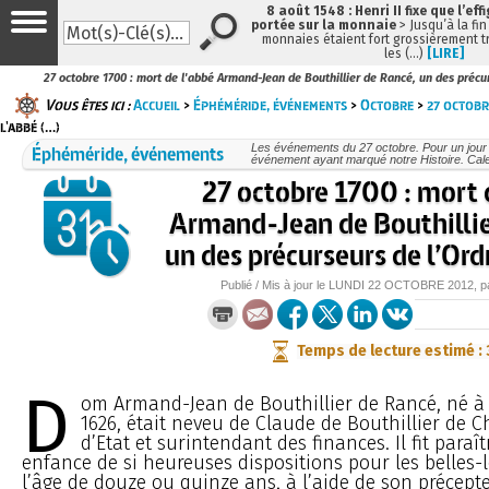
8 août 1548 : Henri II fixe que l’eff
portée sur la monnaie
> Jusqu’à la fin
monnaies étaient fort grossièrement tr
les (…)
[LIRE]
27 octobre 1700 : mort de l'abbé Armand-Jean de Bouthillier de Rancé, un des précur
Vous êtes ici :
Accueil
>
Éphéméride, événements
>
Octobre
>
27 octobr
l'abbé (…)
Éphéméride, événements
Les événements du 27 octobre. Pour un jou
événement ayant marqué notre Histoire. Cale
27 octobre 1700 : mort 
Armand-Jean de Bouthillie
un des précurseurs de l’Ordr
Publié / Mis à jour le
LUNDI
22 OCTOBRE 2012
, 
Temps de lecture estimé :
D
om Armand-Jean de Bouthillier de Rancé, né à P
1626, était neveu de Claude de Bouthillier de Ch
d’Etat et surintendant des finances. Il fit paraî
enfance de si heureuses dispositions pour les belles-l
l’âge de douze ou quinze ans, à l’aide de son précepte