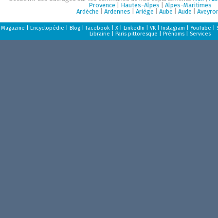
Provence
|
Hautes-Alpes
|
Alpes-Maritimes
Ardèche
|
Ardennes
|
Ariège
|
Aube
|
Aude
|
Aveyro
Magazine
|
Encyclopédie
|
Blog
|
Facebook
|
X
|
LinkedIn
|
VK
|
Instagram
|
YouTube
|
Librairie
|
Paris pittoresque
|
Prénoms
|
Services