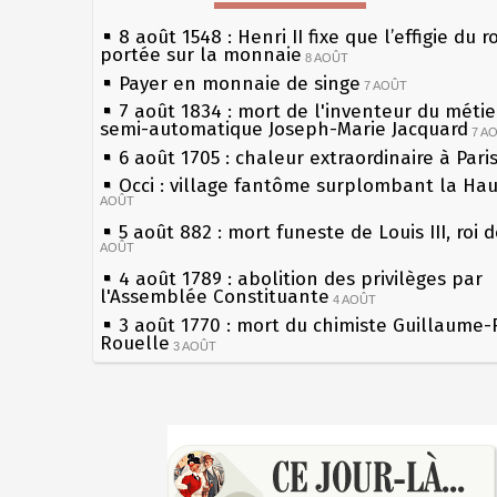
8 août 1548 : Henri II fixe que l’effigie du r
portée sur la monnaie
8 AOÛT
Payer en monnaie de singe
7 AOÛT
7 août 1834 : mort de l'inventeur du métier
semi-automatique Joseph-Marie Jacquard
7 A
6 août 1705 : chaleur extraordinaire à Pari
Occi : village fantôme surplombant la Ha
AOÛT
5 août 882 : mort funeste de Louis III, roi 
AOÛT
4 août 1789 : abolition des privilèges par
l'Assemblée Constituante
4 AOÛT
3 août 1770 : mort du chimiste Guillaume-
Rouelle
3 AOÛT
Musée Jean de La Fontaine : réouverture 
rénovation
2 AOÛT
2 août 1802 : Bonaparte est nommé consul
Sécheresses (Grandes), étés caniculaires à
AOÛT
les siècles
1er août 1589 : Henri III est poignardé à S
27 mai 1610 : supplice de François Ravailla
par Jacques Clément, moine jacobin
du roi Henri IV
1ER AOÛT