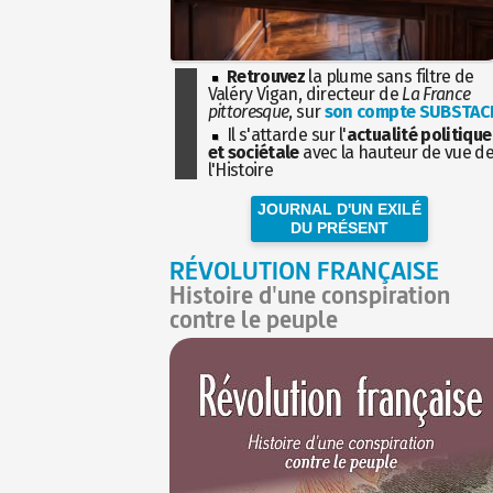
Retrouvez
la plume sans filtre de
Valéry Vigan, directeur de
La France
pittoresque
, sur
son compte SUBSTAC
Il s'attarde sur l'
actualité politique
et sociétale
avec la hauteur de vue d
l'Histoire
JOURNAL D'UN EXILÉ
DU PRÉSENT
RÉVOLUTION FRANÇAISE
Histoire d'une conspiration
contre le peuple