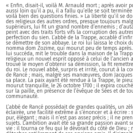
« Enfin, disait-il, voilà M. Arnauld mort ; après avoir 
aussi loin qu’il a pu, il a fallu qu’elle se soit terminée
voilà bien des questions finies. » La liberté qu’il se d
des religieux des autres ordres, presque toujours malg
supérieurs, lui fit un grand nombre d’ennemis ; d’auta
peint avec des traits forts vifs la corruption des autres
perfection du sien. L’abbé de la Trappe, accablé d’infir
se démettre de son abbaye. Le roi lui laissa le choix du 
nomma dom Zozime, qui mourut peu de temps après. 
lui succéda, mit le trouble dans la maison de la Trappe
religieux un nouvel esprit opposé à celui de l’ancien 
trouvé le moyen d’obtenir sa démission, la fit remettr
du roi. Le nouvel abbé, surpris et irrité, courut à la co
de Rancé ; mais, malgré ses manœuvres, dom Jacques 
sa place. La paix ayant été rendue à la Trappe, le pie
mourut tranquille, le 26 octobre 1700 ; il expira couch
sur la paille, en présence de l’évêque de Sées et de to
communauté.
L’abbé de Rancé possédait de grandes qualités, un zèl
éclairée, une facilité extrême à s’énoncer et à écrire : 
pur, élégant ; mais il n’est pas assez précis ; il ne pre
sujets. L’ambition avait été sa grande passion avant
vie : il tourna ce feu qui le dévorait du côté de Dieu ; 