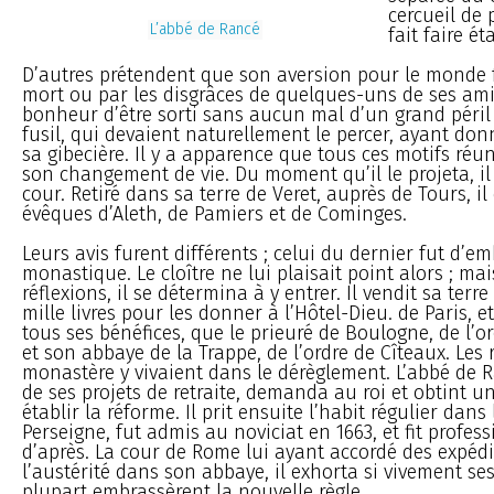
cercueil de
L’abbé de Rancé
fait faire éta
D’autres prétendent que son aversion pour le monde 
mort ou par les disgrâces de quelques-uns de ses ami
bonheur d’être sorti sans aucun mal d’un grand péril :
fusil, qui devaient naturellement le percer, ayant don
sa gibecière. Il y a apparence que tous ces motifs réu
son changement de vie. Du moment qu’il le projeta, il
cour. Retiré dans sa terre de Veret, auprès de Tours, il
évêques d’Aleth, de Pamiers et de Cominges.
Leurs avis furent différents ; celui du dernier fut d’em
monastique. Le cloître ne lui plaisait point alors ; ma
réflexions, il se détermina à y entrer. Il vendit sa terre
mille livres pour les donner à l’Hôtel-Dieu. de Paris, e
tous ses bénéfices, que le prieuré de Boulogne, de l’
et son abbaye de la Trappe, de l’ordre de Cîteaux. Les 
monastère y vivaient dans le dérèglement. L’abbé de R
de ses projets de retraite, demanda au roi et obtint u
établir la réforme. Il prit ensuite l’habit régulier dans
Perseigne, fut admis au noviciat en 1663, et fit profes
d’après. La cour de Rome lui ayant accordé des expédi
l’austérité dans son abbaye, il exhorta si vivement ses
plupart embrassèrent la nouvelle règle.