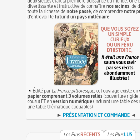
deux siècles était la première puissance du monde. Une 
divertissante et instructive de connaître
nos racines
, de 
toute la richesse de
notre passé
, de comprendre
notre p
d'entrevoir le
futur d'un pays millénaire
QUE VOUS SOYEZ
UN SIMPLE
CURIEUX
OU UN FÉRU
D'HISTOIRE,
Il était une France
saura vous ravir
par ses récits
abondamment
illustrés !
Édité par
La France pittoresque
, cet ouvrage existe en
papier comprenant 3 volumes reliés
(couverture rigide,
cousu) ET en
version numérique
(incluant une table des 
une table thématique cliquables)
►
PRÉSENTATION ET COMMANDE
◄
Les Plus
RÉCENTS
Les Plus
LUS