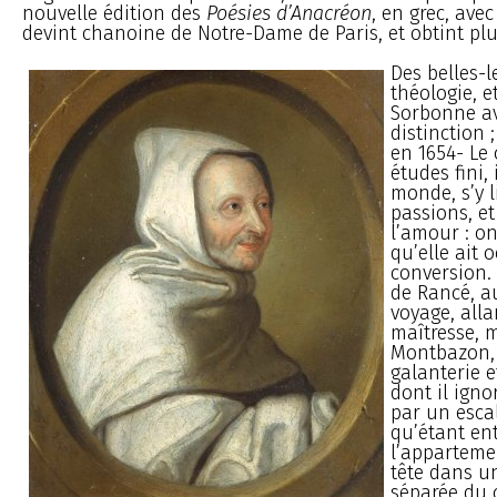
nouvelle édition des
Poésies d’Anacréon
, en grec, avec
devint chanoine de Notre-Dame de Paris, et obtint pl
Des belles-le
théologie, e
Sorbonne av
distinction ;
en 1654- Le 
études fini, 
monde, s’y l
passions, et
l’amour : o
qu’elle ait 
conversion.
de Rancé, a
voyage, alla
maîtresse,
Montbazon,
galanterie e
dont il igno
par un escal
qu’étant en
l’appartemen
tête dans un
séparée du 