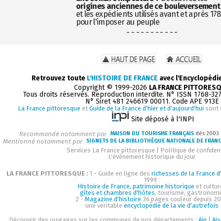
origines anciennes de ce bouleversement
et les expédients utilisés avant et après 17
pour l'imposer au peuple
- - - - - - - - - - -
Retrouvez toute
L'HISTOIRE DE FRANCE
avec l'Encyclopédi
Copyright © 1999-2026
LA FRANCE PITTORES
Tous droits réservés. Reproduction interdite. N° ISSN 1768-32
N° Siret 481 246619 00011. Code APE 913E
La France pittoresque
et
Guide de la France d'hier et d'aujourd'hui
sont 
Site déposé à l'INPI
Recommandé notamment par
MAISON DU TOURISME FRANÇAIS
dès 2003
Mentionné notamment par
SIGNETS DE LA BIBLIOTHÈQUE NATIONALE DE FRAN
Services La France pittoresque
|
Politique de confident
L'événement historique du jour
LA FRANCE PITTORESQUE :
1 - Guide en ligne des
richesses de la France d'
1999 :
Histoire de France, patrimoine historique
et cultur
gîtes et chambres d'hôtes
, tourisme, gastronom
2 -
Magazine d'histoire
36 pages couleur depuis 20
une véritable
encyclopédie de la vie d'autrefois
Découvrir des ouvrages sur les communes de nos départements :
Ain
|
Ai