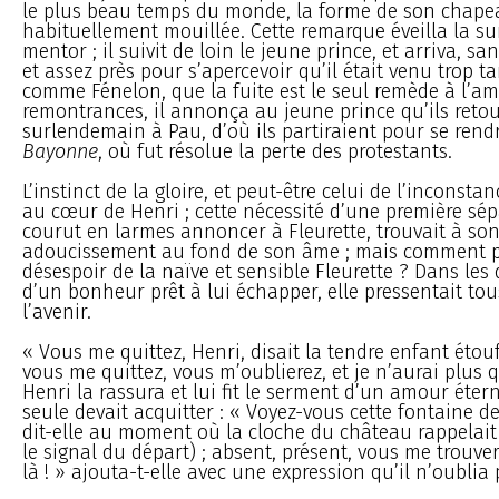
le plus beau temps du monde, la forme de son chapea
habituellement mouillée. Cette remarque éveilla la su
mentor ; il suivit de loin le jeune prince, et arriva, san
et assez près pour s’apercevoir qu’il était venu trop t
comme Fénelon, que la fuite est le seul remède à l’am
remontrances, il annonça au jeune prince qu’ils retou
surlendemain à Pau, d’où ils partiraient pour se rendr
Bayonne
, où fut résolue la perte des protestants.
L’instinct de la gloire, et peut-être celui de l’inconsta
au cœur de Henri ; cette nécessité d’une première sépa
courut en larmes annoncer à Fleurette, trouvait à so
adoucissement au fond de son âme ; mais comment p
désespoir de la naïve et sensible Fleurette ? Dans le
d’un bonheur prêt à lui échapper, elle pressentait to
l’avenir.
« Vous me quittez, Henri, disait la tendre enfant étouf
vous me quittez, vous m’oublierez, et je n’aurai plus 
Henri la rassura et lui fit le serment d’un amour étern
seule devait acquitter : « Voyez-vous cette fontaine d
dit-elle au moment où la cloche du château rappelait
le signal du départ) ; absent, présent, vous me trouvere
là ! » ajouta-t-elle avec une expression qu’il n’oublia 