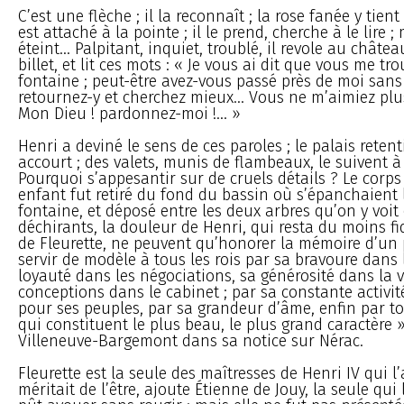
C’est une flèche ; il la reconnaît ; la rose fanée y tien
est attaché à la pointe ; il le prend, cherche à le lire ; 
éteint... Palpitant, inquiet, troublé, il revole au châtea
billet, et lit ces mots : « Je vous ai dit que vous me tro
fontaine ; peut-être avez-vous passé près de moi sans 
retournez-y et cherchez mieux... Vous ne m’aimiez plus...
Mon Dieu ! pardonnez-moi !... »
Henri a deviné le sens de ces paroles ; le palais retenti
accourt ; des valets, munis de flambeaux, le suivent à
Pourquoi s’appesantir sur de cruels détails ? Le corps
enfant fut retiré du fond du bassin où s’épanchaient 
fontaine, et déposé entre les deux arbres qu’on y voit 
déchirants, la douleur de Henri, qui resta du moins f
de Fleurette, ne peuvent qu’honorer la mémoire d’un 
servir de modèle à tous les rois par sa bravoure dans
loyauté dans les négociations, sa générosité dans la vi
conceptions dans le cabinet ; par sa constante activi
pour ses peuples, par sa grandeur d’âme, enfin par to
qui constituent le plus beau, le plus grand caractère »,
Villeneuve-Bargemont dans sa notice sur Nérac.
Fleurette est la seule des maîtresses de Henri IV qui l
méritait de l’être, ajoute Étienne de Jouy, la seule qui l