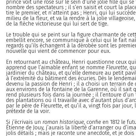
prince voit une rose sur le sein d’une jolie fille qui se
nombre des spectateurs ; il s’en saisit et court la plac
tire le premier, et n’atteint pas ; Henri, qui lui succèd
milieu de la fleur, et va la rendre à la jolie villageois
de la flèche victorieuse qui lui sert de tige.
Le trouble qui se peint sur la figure charmante de cette
embellit encore, se communique à celui qui le fait naî
regards qu’ils échangent à la dérobée sont les premier
nouvelle qui vient de commencer pour eux.
En retournant au château, Henri questionne ceux qui l
apprend que l’aimable enfant se nomme
Fleurette
, qu
jardinier du château, et qu’elle demeure au petit pavi
à l’extrémité du bâtiment des écuries. Dès le lendemai
devenu la passion de Henri ; il a choisi un terrain de
aux environs de la fontaine de la Garenne, où il sait 
rend plusieurs fois dans la journée ; il l’entoure d’un tr
des plantations où il travaille avec d’autant plus d’ard
par le père de Fleurette, et qu’il a, vingt fois par jour,
prétexte de la voir.
Si j’écrivais un
roman historique
, confie en 1812 le fu
Étienne de Jouy, j’aurais la liberté d’arranger ou d’i
jolis détails ; mais je raconte une anecdote, et je doi