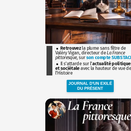
Retrouvez
la plume sans filtre de
Valéry Vigan, directeur de
La France
pittoresque
, sur
son compte SUBSTAC
Il s'attarde sur l'
actualité politique
et sociétale
avec la hauteur de vue d
l'Histoire
JOURNAL D'UN EXILÉ
DU PRÉSENT