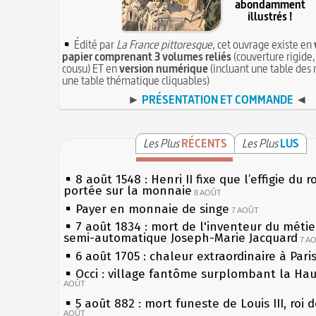
abondamment
illustrés !
Édité par
La France pittoresque
, cet ouvrage existe en
papier comprenant 3 volumes reliés
(couverture rigide,
cousu) ET en
version numérique
(incluant une table des 
une table thématique cliquables)
►
PRÉSENTATION ET COMMANDE
◄
Les Plus
RÉCENTS
Les Plus
LUS
8 août 1548 : Henri II fixe que l’effigie du r
portée sur la monnaie
8 AOÛT
Payer en monnaie de singe
7 AOÛT
7 août 1834 : mort de l'inventeur du métier
semi-automatique Joseph-Marie Jacquard
7 A
6 août 1705 : chaleur extraordinaire à Pari
Occi : village fantôme surplombant la Ha
AOÛT
5 août 882 : mort funeste de Louis III, roi 