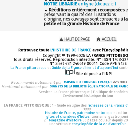
NOTRE LIBRAIRIE
en ligne (cliquez ici)
Rééditions entièrement recomposées
e
préservant la qualité des illustrations
d'origine, nos ouvrages sont consacrés à
la
petite et la grande Histoire de France
Retrouvez toute
L'HISTOIRE DE FRANCE
avec l'Encyclopédi
Copyright © 1999-2026
LA FRANCE PITTORES
Tous droits réservés. Reproduction interdite. N° ISSN 1768-32
N° Siret 481 246619 00011. Code APE 913E
La France pittoresque
et
Guide de la France d'hier et d'aujourd'hui
sont 
Site déposé à l'INPI
Recommandé notamment par
MAISON DU TOURISME FRANÇAIS
dès 2003
Mentionné notamment par
SIGNETS DE LA BIBLIOTHÈQUE NATIONALE DE FRAN
Services La France pittoresque
|
Politique de confident
L'événement historique du jour
LA FRANCE PITTORESQUE :
1 - Guide en ligne des
richesses de la France d'
1999 :
Histoire de France, patrimoine historique
et cultur
gîtes et chambres d'hôtes
, tourisme, gastronom
2 -
Magazine d'histoire
36 pages couleur depuis 20
une véritable
encyclopédie de la vie d'autrefois