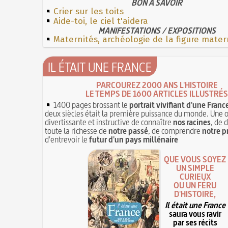
BON À SAVOIR
Crier sur les toits
Aide-toi, le ciel t'aidera
MANIFESTATIONS / EXPOSITIONS
Maternités, archéologie de la figure mater
IL ÉTAIT UNE FRANCE
PARCOUREZ 2000 ANS L'HISTOIRE
LE TEMPS DE 1600 ARTICLES ILLUSTRÉS
1400 pages brossant le
portrait vivifiant d'une Franc
deux siècles était la première puissance du monde. Une 
divertissante et instructive de connaître
nos racines
, de 
toute la richesse de
notre passé
, de comprendre
notre p
d'entrevoir le
futur d'un pays millénaire
QUE VOUS SOYEZ
UN SIMPLE
CURIEUX
OU UN FÉRU
D'HISTOIRE,
Il était une France
saura vous ravir
par ses récits