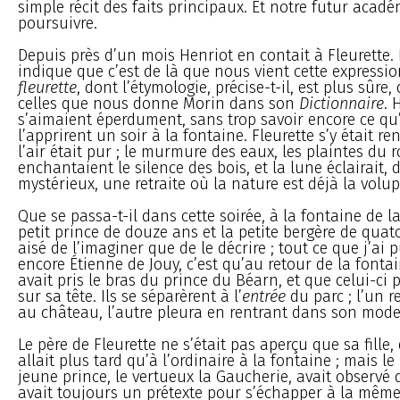
simple récit des faits principaux. Et notre futur acad
poursuivre.
Depuis près d’un mois Henriot en contait à Fleurette. 
indique que c’est de là que nous vient cette expressi
fleurette
, dont l’étymologie, précise-t-il, est plus sûre
celles que nous donne Morin dans son
Dictionnaire
. 
s’aimaient éperdument, sans trop savoir encore ce qu’il
l’apprirent un soir à la fontaine. Fleurette s’y était r
l’air était pur ; le murmure des eaux, les plaintes du 
enchantaient le silence des bois, et la lune éclairait, 
mystérieux, une retraite où la nature est déjà la volup
Que se passa-t-il dans cette soirée, à la fontaine de l
petit prince de douze ans et la petite bergère de quato
aisé de l’imaginer que de le décrire ; tout ce que j’ai p
encore Étienne de Jouy, c’est qu’au retour de la fontai
avait pris le bras du prince du Béarn, et que celui-ci 
sur sa tête. Ils se séparèrent à l’
entrée
du parc ; l’un 
au château, l’autre pleura en rentrant dans son modes
Le père de Fleurette ne s’était pas aperçu que sa fille,
allait plus tard qu’à l’ordinaire à la fontaine ; mais l
jeune prince, le vertueux la Gaucherie, avait observé 
avait toujours un prétexte pour s’échapper à la même