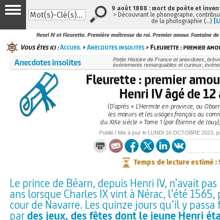
9 août 1888 : mort du poète et inven
> Découvrant le phonographe, contribuan
de la photographie (…)
[L
Henri IV et Fleurette. Première maîtresse du roi. Premier amour. Fontaine d
Vous êtes ici :
Accueil
>
Anecdotes insolites
> Fleurette : premier amo
Anecdotes insolites
Petite Histoire de France et anecdotes, brèves
événements remarquables et curieux, évén
Fleurette : premier amou
Henri IV âgé de 12
(D’après « L’Hermite en province, ou Obser
les mœurs et les usages français au co
du XIXe siècle » Tome 1 (par Étienne de Jouy),
Publié / Mis à jour le
LUNDI
16 OCTOBRE 2023
, 
Temps de lecture estimé :
Le prince de Béarn, depuis Henri IV, n’avait pa
ans lorsque Charles IX vint à Nérac, l’été 1565, p
cour de Navarre. Les quinze jours qu’il y passa
par
des jeux, des fêtes dont le jeune Henri éta