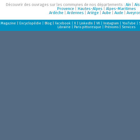
Découvrir des ouvrages sur les communes de nos départements :
Ain
|
Ai
Provence
|
Hautes-Alpes
|
Alpes-Maritimes
Ardèche
|
Ardennes
|
Ariège
|
Aube
|
Aude
|
Aveyro
Magazine
|
Encyclopédie
|
Blog
|
Facebook
|
X
|
LinkedIn
|
VK
|
Instagram
|
YouTube
|
Librairie
|
Paris pittoresque
|
Prénoms
|
Services