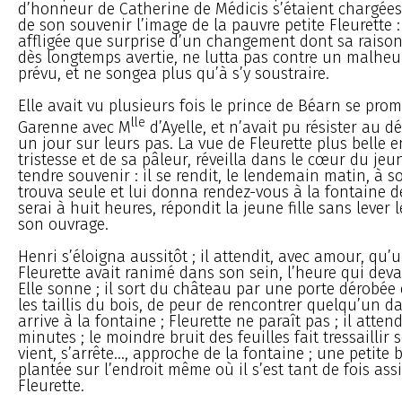
d’honneur de Catherine de Médicis s’étaient chargées
de son souvenir l’image de la pauvre petite Fleurette : 
affligée que surprise d’un changement dont sa raison 
dès longtemps avertie, ne lutta pas contre un malheur
prévu, et ne songea plus qu’à s’y soustraire.
Elle avait vu plusieurs fois le prince de Béarn se pro
lle
Garenne avec M
d’Ayelle, et n’avait pu résister au d
un jour sur leurs pas. La vue de Fleurette plus belle 
tristesse et de sa pâleur, réveilla dans le cœur du je
tendre souvenir : il se rendit, le lendemain matin, à s
trouva seule et lui donna rendez-vous à la fontaine de
serai à huit heures, répondit la jeune fille sans lever
son ouvrage.
Henri s’éloigna aussitôt ; il attendit, avec amour, qu’
Fleurette avait ranimé dans son sein, l’heure qui devai
Elle sonne ; il sort du château par une porte dérobée 
les taillis du bois, de peur de rencontrer quelqu’un dan
arrive à la fontaine ; Fleurette ne paraît pas ; il atte
minutes ; le moindre bruit des feuilles fait tressaillir s
vient, s’arrête..., approche de la fontaine ; une petite 
plantée sur l’endroit même où il s’est tant de fois ass
Fleurette.