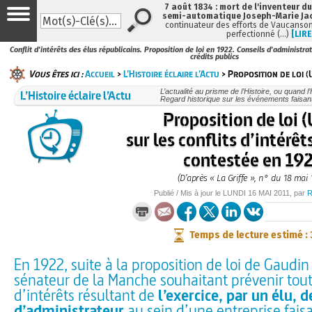
7 août 1834 : mort de l'inventeur du
semi-automatique Joseph-Marie Ja
continuateur des efforts de Vaucanson
perfectionné (…)
[LIRE
Conflit d'intérêts des élus républicains. Proposition de loi en 1922. Conseils d'administra
crédits publics
Vous êtes ici :
Accueil
>
L’Histoire éclaire l’Actu
> Proposition de loi (
L’Histoire éclaire l’Actu
L’actualité au prisme de l’Histoire, ou quand l’H
Regard historique sur les événements faisant
Proposition de loi 
sur les conflits d’intérêt
contestée en 19
(D’après « La Griffe », n° du 18 mai 
Publié / Mis à jour le
LUNDI
16 MAI 2011
, par
R
Temps de lecture estimé :
En 1922, suite à la proposition de loi de Gaudin 
sénateur de la Manche souhaitant prévenir tout
d’intérêts résultant de
l’exercice, par un élu, 
d’administrateur
au sein d’une entreprise fais