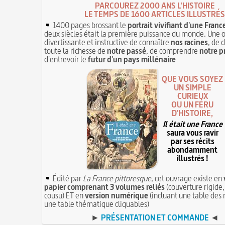
PARCOUREZ 2000 ANS L'HISTOIRE
LE TEMPS DE 1600 ARTICLES ILLUSTRÉS
1400 pages brossant le
portrait vivifiant d'une Franc
deux siècles était la première puissance du monde. Une 
divertissante et instructive de connaître
nos racines
, de 
toute la richesse de
notre passé
, de comprendre
notre p
d'entrevoir le
futur d'un pays millénaire
QUE VOUS SOYEZ
UN SIMPLE
CURIEUX
OU UN FÉRU
D'HISTOIRE,
Il était une France
saura vous ravir
par ses récits
abondamment
illustrés !
Édité par
La France pittoresque
, cet ouvrage existe en
papier comprenant 3 volumes reliés
(couverture rigide,
cousu) ET en
version numérique
(incluant une table des 
une table thématique cliquables)
►
PRÉSENTATION ET COMMANDE
◄