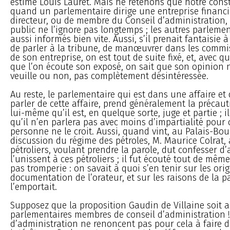
estime Louis Lauret. Mais ne retenons que notre consta
quand un parlementaire dirige une entreprise financiè
directeur, ou de membre du Conseil d’administration, o
public ne l’ignore pas longtemps ; les autres parleme
aussi informés bien vite. Aussi, s’il prenait fantaisie 
de parler à la tribune, de manœuvrer dans les commi
de son entreprise, on est tout de suite fixé, et, avec 
que l’on écoute son exposé, on sait que son opinion n’
veuille ou non, pas complètement désintéressée.
Au reste, le parlementaire qui est dans une affaire et
parler de cette affaire, prend généralement la précaut
lui-même qu’il est, en quelque sorte, juge et partie ; i
qu’il n’en parlera pas avec moins d’impartialité pour 
personne ne le croit. Aussi, quand vint, au Palais-Bou
discussion du régime des pétroles, M. Maurice Colrat,
pétroliers, voulant prendre la parole, dut confesser d’
l’unissent à ces pétroliers ; il fut écouté tout de même,
pas tromperie : on savait à quoi s’en tenir sur les orig
documentation de l’orateur, et sur les raisons de la p
l’emportait.
Supposez que la proposition Gaudin de Villaine soit a
parlementaires membres de conseil d’administration !
d’administration ne renoncent pas pour cela à faire d