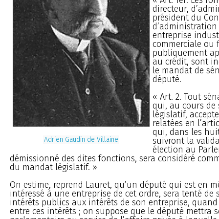
directeur, d’admi
président du Con
d’administration
entreprise industr
commerciale ou f
publiquement ap
au crédit, sont i
le mandat de sé
député.
« Art. 2. Tout sé
qui, au cours d
législatif, accept
relatées en l’arti
qui, dans les hui
Adrien Gaudin de Villaine
suivront la valid
élection au Parl
démissionné des dites fonctions, sera considéré com
du mandat législatif. »
On estime, reprend Lauret, qu’un député qui est en 
intéressé à une entreprise de cet ordre, sera tenté de s
intérêts publics aux intérêts de son entreprise, quand 
entre ces intérêts ; on suppose que le député mettra