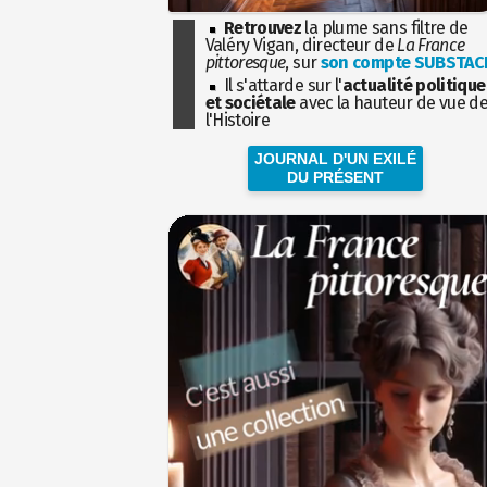
Retrouvez
la plume sans filtre de
Valéry Vigan, directeur de
La France
pittoresque
, sur
son compte SUBSTAC
Il s'attarde sur l'
actualité politique
et sociétale
avec la hauteur de vue d
l'Histoire
JOURNAL D'UN EXILÉ
DU PRÉSENT