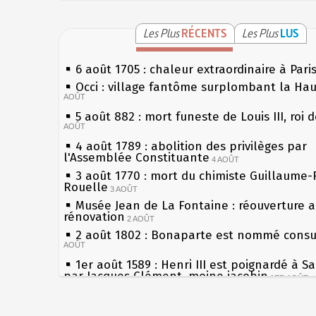
Les Plus
RÉCENTS
Les Plus
LUS
6 août 1705 : chaleur extraordinaire à Pari
Occi : village fantôme surplombant la Ha
AOÛT
5 août 882 : mort funeste de Louis III, roi 
AOÛT
4 août 1789 : abolition des privilèges par
l'Assemblée Constituante
4 AOÛT
3 août 1770 : mort du chimiste Guillaume-
Rouelle
3 AOÛT
Musée Jean de La Fontaine : réouverture 
rénovation
2 AOÛT
2 août 1802 : Bonaparte est nommé consul
AOÛT
1er août 1589 : Henri III est poignardé à S
par Jacques Clément, moine jacobin
1ER AOÛT
31 juillet 1899 : décret instaurant les mou
boîtes aux lettres en fonte de Léon Mougeo