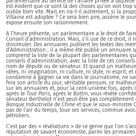
parlementaire au service de l’affaire privée à laquelle i
est évident que ce sont là des choses qu’on voit trop s
oublie bien vite. Mais en ira-t-il autrement, si la pro
Villaine est adoptée ? Ce sera bien pire, assène le jour
expose ensuite son raisonnement.
A l’heure présente, un parlementaire a le droit de fair
Conseil d’administration. Mais, s’il use de ce droit, il 
dissimuler. Des annuaires publient les textes des me
d’Administration ; il a même été publié un annuaire s
comprend la liste de la plupart des parlementaires qu
conseils d’administration, avec la liste de ces conseil
nom de député ou de sénateur. Et quand un malheure
idées, ni imagination, ni culture, ni style, ni esprit, et
condamné à gagner sa vie dans le journalisme, ne sait
fera son article du jour, véritable pensum, ce malheur
sur les annuaires et, pour la cent-unième fois, après l
après le
Tout Paris
, après le
Bottin
, vous révèle confid
sénateur Berthelot n’est peut-être pas complètement 
Banque Industrielle de Chine
et que le sous-ministre Co
pas de l’air du temps, loue ses services, commue avoc
pétroliers.
C’est par des « révélations » de ce genre que l’on s’ac
réputation de savant économiste, parmi les primair