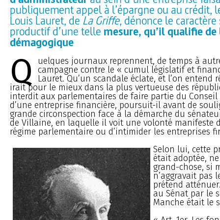
publiquement appel à l’épargne ou au crédit, le
Louis Lauret, de
La Griffe
, dénonce le caractère 
productif d’une telle
mesure, qu’il qualifie de
démagogique
Q
uelques journaux reprennent, de temps à autre,
campagne contre le « cumul législatif et financi
Lauret. Qu’un scandale éclate, et l’on entend 
irait pour le mieux dans la plus vertueuse des républiq
interdit aux parlementaires de faire partie du Conseil
d’une entreprise financière, poursuit-il avant de soul
grande circonspection face à la démarche du sénateu
de Villaine, en laquelle il voit une volonté manifeste 
régime parlementaire ou d’intimider les entreprises fi
Selon lui, cette p
était adoptée, ne
grand-chose, si 
n’aggravait pas l
prétend atténuer
au Sénat par le 
Manche était le s
« Art. 1er. Les fo