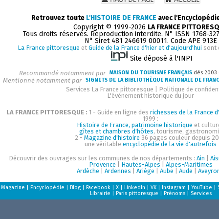
Retrouvez toute
L'HISTOIRE DE FRANCE
avec l'Encyclopédi
Copyright © 1999-2026
LA FRANCE PITTORES
Tous droits réservés. Reproduction interdite. N° ISSN 1768-32
N° Siret 481 246619 00011. Code APE 913E
La France pittoresque
et
Guide de la France d'hier et d'aujourd'hui
sont 
Site déposé à l'INPI
Recommandé notamment par
MAISON DU TOURISME FRANÇAIS
dès 2003
Mentionné notamment par
SIGNETS DE LA BIBLIOTHÈQUE NATIONALE DE FRAN
Services La France pittoresque
|
Politique de confident
L'événement historique du jour
LA FRANCE PITTORESQUE :
1 - Guide en ligne des
richesses de la France d'
1999 :
Histoire de France, patrimoine historique
et cultur
gîtes et chambres d'hôtes
, tourisme, gastronom
2 -
Magazine d'histoire
36 pages couleur depuis 20
une véritable
encyclopédie de la vie d'autrefois
Découvrir des ouvrages sur les communes de nos départements :
Ain
|
Ai
Provence
|
Hautes-Alpes
|
Alpes-Maritimes
Ardèche
|
Ardennes
|
Ariège
|
Aube
|
Aude
|
Aveyro
Magazine
|
Encyclopédie
|
Blog
|
Facebook
|
X
|
LinkedIn
|
VK
|
Instagram
|
YouTube
|
Librairie
|
Paris pittoresque
|
Prénoms
|
Services