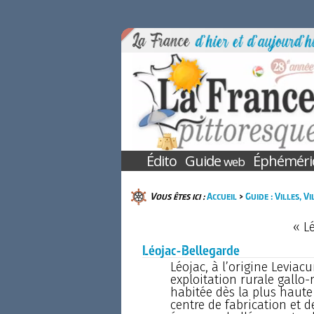
Édito
Guide
Éphéméri
web
Vous êtes ici :
Accueil
>
Guide : Villes, V
« L
Léojac-Bellegarde
Léojac, à l’origine Levia
exploitation rurale gallo-
habitée dès la plus haut
centre de fabrication et de