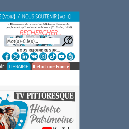
E
/ NOUS SOUTENIR
[VOIR]
[VOIR]
« Hâtons-nous de raconter les délicieuses histoires du
peuple avant qu'il ne les ait oubliées »
(C. Nodier, 1840)
NOUS REJOINDRE SUR...
ir
LIBRAIRIE
Il était une France