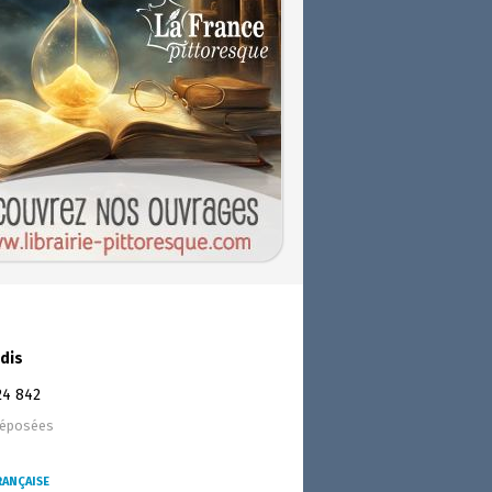
dis
24 842
déposées
RANÇAISE