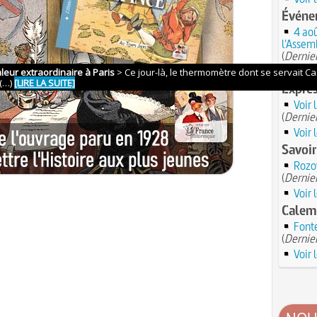
Événe
4 aoû
l'Assem
(
Dernier
Voir 
Expres
Voir 
(
Dernier
Voir 
Savoir
Rozoy
(
Dernier
Voir 
Calem
Fonte
(
Dernier
Voir 