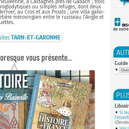
heuléenne, à Castagnès prés de Gabach ; trois
 troglodytiques ou simples refuges, dont deux
ernier, au Cros et aux Proats ; une villa gallo-
tière mérovingien entre le ruisseau l’Angle et
uettes.
INS
de votre
 sites
TARN-ET-GARONNE
AUT
Guide 
PLU
Librai
Si Je
l'essent
(
Dernier
Voir 