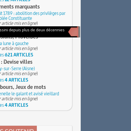
ments marquants
t 1789 : abolition des privilèges par
blée Constituante
 article mis en ligne
)
les
158 ARTICLES
sions, Proverbes
la lune à gauche
 article mis en ligne
)
les
621 ARTICLES
 : Devise villes
-sur-Serre (Aisne)
 article mis en ligne
)
les
4 ARTICLES
bours, Jeux de mots
nelle le galant et avisé vieillard
 article mis en ligne
)
les
4 ARTICLES