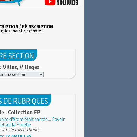
CRIPTION / RÉINSCRIPTION
 gîte/chambre d'hôtes
RE SECTION
: Villes, Villages
S DE RUBRIQUES
rie : Collection FP
anne d'Arc m'était contée... Savoir
iel sur la Pucelle
 article mis en ligne
)
les
12 ARTICLES