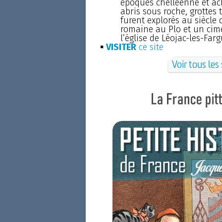
époques chelléenne et ac
abris sous roche, grottes
furent explorés au siècle d
romaine au Plo et un cime
l’église de Léojac-les-Farg
VISITER
ce site
Voir tous les