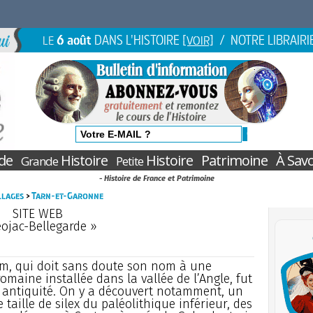
6 août
DANS L'HISTOIRE
/ NOTRE LIBRAIRI
LE
[VOIR]
de
Histoire
Histoire
Patrimoine
À Savo
Grande
Petite
- Histoire de France et Patrimoine
illages
>
Tarn-et-Garonne
SITE WEB
éojac-Bellegarde »
cum, qui doit sans doute son nom à une
romaine installée dans la vallée de l’Angle, fut
e antiquité. On y a découvert notamment, un
 taille de silex du paléolithique inférieur, des