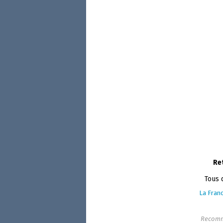
Re
Tous 
La Franc
Recomm