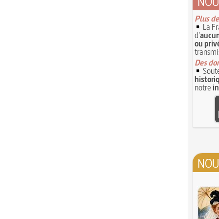
NOU
Plus de
La Fr
d'
aucun
ou priv
transmi
Des don
Soute
histori
notre
i
NOU