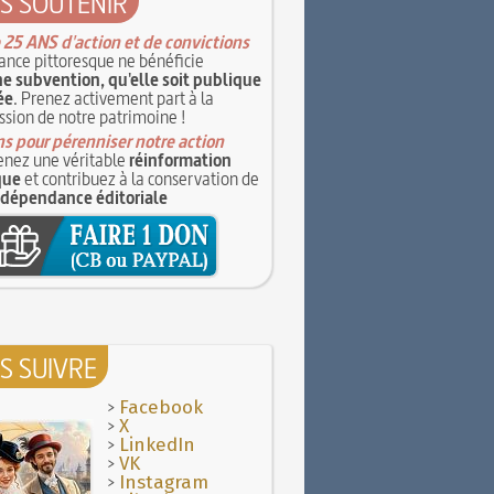
S SOUTENIR
 25 ANS d'action et de convictions
ance pittoresque ne bénéficie
e subvention, qu'elle soit publique
ée
. Prenez activement part à la
ssion de notre patrimoine !
s pour pérenniser notre action
nez une véritable
réinformation
que
et contribuez à la conservation de
ndépendance éditoriale
S SUIVRE
>
Facebook
>
X
>
LinkedIn
>
VK
>
Instagram