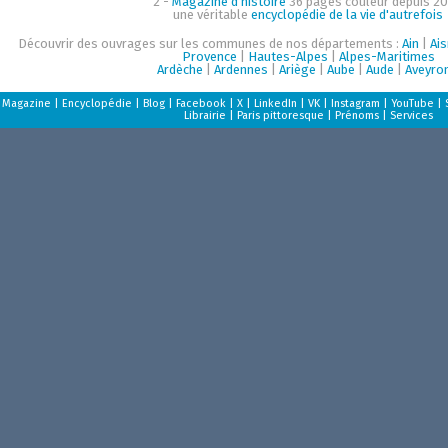
2 -
Magazine d'histoire
36 pages couleur depuis 20
une véritable
encyclopédie de la vie d'autrefois
Découvrir des ouvrages sur les communes de nos départements :
Ain
|
Ai
Provence
|
Hautes-Alpes
|
Alpes-Maritimes
Ardèche
|
Ardennes
|
Ariège
|
Aube
|
Aude
|
Aveyro
Magazine
|
Encyclopédie
|
Blog
|
Facebook
|
X
|
LinkedIn
|
VK
|
Instagram
|
YouTube
|
Librairie
|
Paris pittoresque
|
Prénoms
|
Services