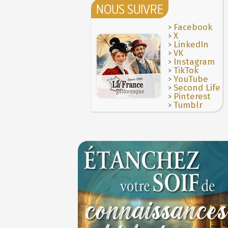
NOUS SUIVRE
>
Facebook
>
X
>
LinkedIn
>
VK
>
Instagram
>
TikTok
>
YouTube
>
Second Life
>
Pinterest
>
Tumblr