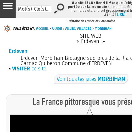
8 août 1548 : Henri II fixe que l’eff
portée sur la monnaie
> Jusqu’à la fin
monnaies étaient fort grossièrement tr
les (…)
[LIRE]
- Histoire de France et Patrimoine
Vous êtes ici :
Accueil
>
Guide : Villes, Villages
>
Morbihan
SITE WEB
« Erdeven »
Erdeven
Erdeven Morbihan Bretagne sud près de la Ria d
Carnac Quiberon Commune d’ERDEVEN
VISITER
ce site
Voir tous les sites
MORBIHAN