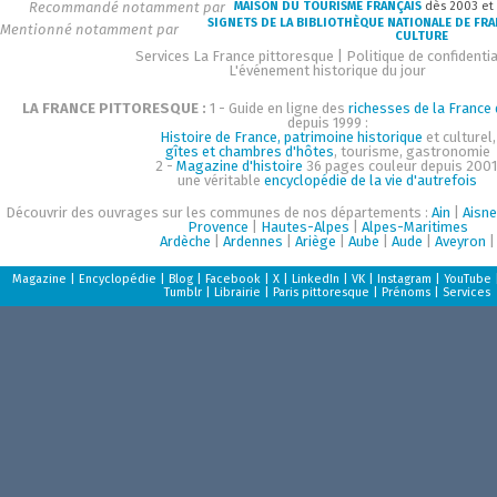
Recommandé notamment par
MAISON DU TOURISME FRANÇAIS
dès 2003 et
SIGNETS DE LA BIBLIOTHÈQUE NATIONALE DE FR
Mentionné notamment par
CULTURE
Services La France pittoresque
|
Politique de confidentia
L'événement historique du jour
LA FRANCE PITTORESQUE :
1 - Guide en ligne des
richesses de la France d
depuis 1999 :
Histoire de France, patrimoine historique
et culturel,
gîtes et chambres d'hôtes
, tourisme, gastronomie
2 -
Magazine d'histoire
36 pages couleur depuis 2001
une véritable
encyclopédie de la vie d'autrefois
Découvrir des ouvrages sur les communes de nos départements :
Ain
|
Aisne
Provence
|
Hautes-Alpes
|
Alpes-Maritimes
Ardèche
|
Ardennes
|
Ariège
|
Aube
|
Aude
|
Aveyron
|
Magazine
|
Encyclopédie
|
Blog
|
Facebook
|
X
|
LinkedIn
|
VK
|
Instagram
|
YouTube
Tumblr
|
Librairie
|
Paris pittoresque
|
Prénoms
|
Services