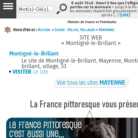
8 août 1548 : Henri II fixe que l’effig
portée sur la monnaie
> Jusqu’à la fin 
les monnaies étaient fort grossièrement t
qui les (…)
[LIRE]
- Histoire de France et Patrimoine
Vous êtes ici :
Accueil
>
Guide : Villes, Villages
>
Mayenne
SITE WEB
« Montigné-le-Brillant »
Montigné-le-Brillant
Le site de Montigné-le-Brillant. Mayenne, Mont
brillant, village, 53
VISITER
ce site
Voir tous les sites
MAYENNE