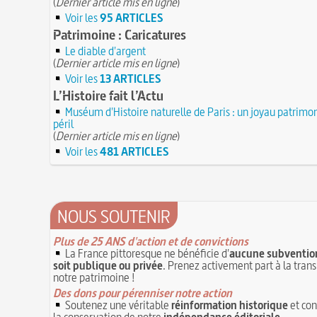
(
Dernier article mis en ligne
)
Voir les
95 ARTICLES
Patrimoine : Caricatures
Le diable d'argent
(
Dernier article mis en ligne
)
Voir les
13 ARTICLES
L’Histoire fait l’Actu
Muséum d'Histoire naturelle de Paris : un joyau patrimon
péril
(
Dernier article mis en ligne
)
Voir les
481 ARTICLES
NOUS SOUTENIR
Plus de 25 ANS d'action et de convictions
La France pittoresque ne bénéficie d'
aucune subvention
soit publique ou privée
. Prenez activement part à la tran
notre patrimoine !
Des dons pour pérenniser notre action
Soutenez une véritable
réinformation historique
et con
la conservation de notre
indépendance éditoriale