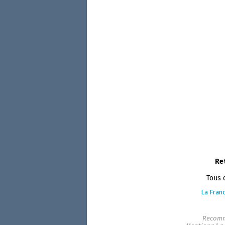
Re
Tous 
La Franc
Recomm