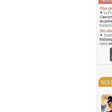
Plus de
La Fr
d'
aucun
ou priv
transmi
Des don
Soute
histori
notre
i
NOU