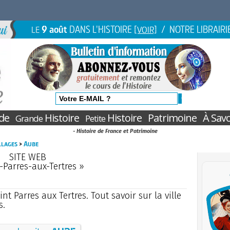
9 août
DANS L'HISTOIRE
/ NOTRE LIBRAIRI
LE
[VOIR]
de
Histoire
Histoire
Patrimoine
À Savo
Grande
Petite
- Histoire de France et Patrimoine
illages
>
Aube
SITE WEB
-Parres-aux-Tertres »
t Parres aux Tertres. Tout savoir sur la ville
s.