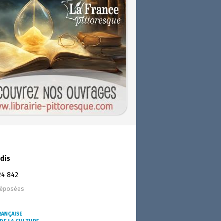
dis
24 842
déposées
RANÇAISE