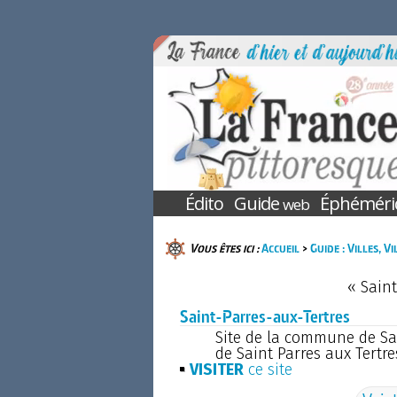
Édito
Guide
Éphéméri
web
Vous êtes ici :
Accueil
>
Guide : Villes, V
« Saint
Saint-Parres-aux-Tertres
Site de la commune de Sain
de Saint Parres aux Tertre
VISITER
ce site