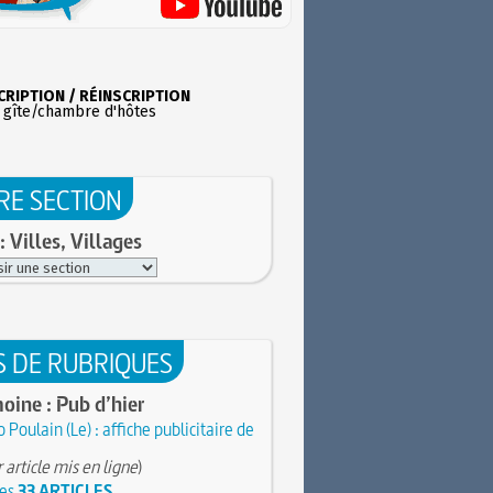
CRIPTION / RÉINSCRIPTION
 gîte/chambre d'hôtes
RE SECTION
: Villes, Villages
S DE RUBRIQUES
oine : Pub d’hier
 Poulain (Le) : affiche publicitaire de
 article mis en ligne
)
les
33 ARTICLES