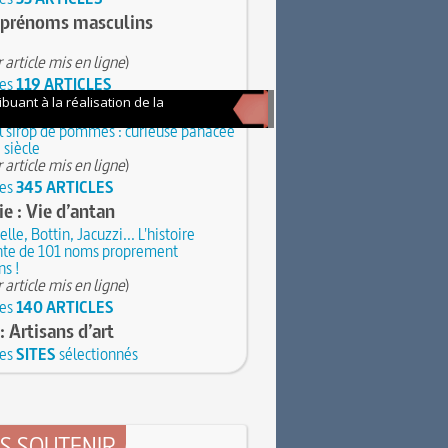
 prénoms masculins
 article mis en ligne
)
les
119 ARTICLES
tes insolites
 sirop de pommes : curieuse panacée
 siècle
 article mis en ligne
)
les
345 ARTICLES
ie : Vie d’antan
lle, Bottin, Jacuzzi... L'histoire
te de 101 noms proprement
s !
 article mis en ligne
)
les
140 ARTICLES
: Artisans d’art
les
SITES
sélectionnés
S SOUTENIR