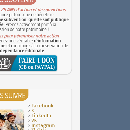
 25 ANS d'action et de convictions
ance pittoresque ne bénéficie
e subvention, qu'elle soit publique
ée
. Prenez activement part à la
ssion de notre patrimoine !
s pour pérenniser notre action
nez une véritable
réinformation
que
et contribuez à la conservation de
ndépendance éditoriale
S SUIVRE
>
Facebook
>
X
>
LinkedIn
>
VK
>
Instagram