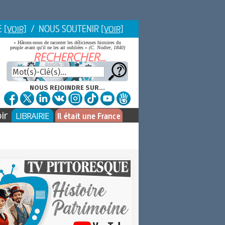
E
/ NOUS SOUTENIR
[VOIR]
[VOIR]
« Hâtons-nous de raconter les délicieuses histoires du
peuple avant qu'il ne les ait oubliées »
(C. Nodier, 1840)
NOUS REJOINDRE SUR...
ir
LIBRAIRIE
Il était une France