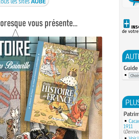
tous les sites
AUBE
INS
de votre
AUT
Guide 
PLU
Patrim
Cacao
1911
(
Dernier
Voir 