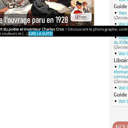
Guide
Yves
(
Dernier
Voir 
Anecdo
Royal
du XVIIe
(
Dernier
Voir 
Librair
Poube
étonnan
commun
(
Dernier
Voir 
Guide 
Voir 
NOU