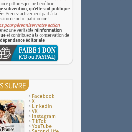
ance pittoresque ne bénéficie
e subvention, qu'elle soit publique
ée
. Prenez activement part à la
ssion de notre patrimoine !
s pour pérenniser notre action
nez une véritable
réinformation
que
et contribuez à la conservation de
ndépendance éditoriale
S SUIVRE
>
Facebook
>
X
>
LinkedIn
>
VK
>
Instagram
>
TikTok
>
YouTube
>
Second Life