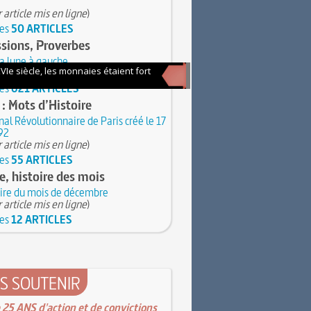
 article mis en ligne
)
les
50 ARTICLES
sions, Proverbes
la lune à gauche
 article mis en ligne
)
les
621 ARTICLES
 : Mots d’Histoire
nal Révolutionnaire de Paris créé le 17
92
 article mis en ligne
)
les
55 ARTICLES
e, histoire des mois
oire du mois de décembre
 article mis en ligne
)
les
12 ARTICLES
S SOUTENIR
 25 ANS d'action et de convictions