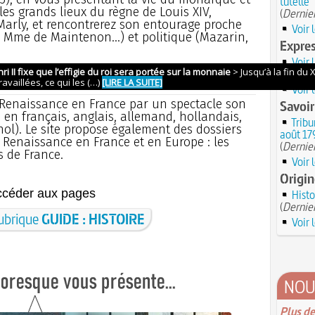
tutelle
 les grands lieux du règne de Louis XIV,
(
Dernier
arly, et rencontrerez son entourage proche
Voir 
 Mme de Maintenon...) et politique (Mazarin,
Expres
Voir 
(
Dernier
Voir 
Fiche
a Renaissance en France par un spectacle son
Savoir
 en français, anglais, allemand, hollandais,
Tribu
nol). Le site propose également des dossiers
août 17
a Renaissance en France et en Europe : les
(
Dernier
s de France.
Voir 
Origin
ccéder aux pages
Hist
(
Dernier
rubrique
GUIDE : HISTOIRE
Voir 
NOU
Plus de