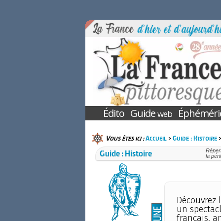
Édito
Guide
Éphéméri
web
Vous êtes ici :
Accueil
>
Guide : Histoire
>
Guide : Histoire
Répert
la pér
Découvrez l
un spectacl
français, a