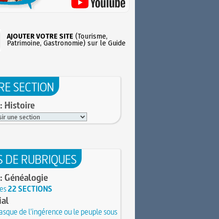
AJOUTER VOTRE SITE
(Tourisme,
Patrimoine, Gastronomie) sur le Guide
RE SECTION
: Histoire
S DE RUBRIQUES
: Généalogie
les
22 SECTIONS
ial
sque de l'ingérence ou le peuple sous