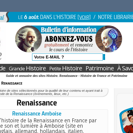
6 août
DANS L'HISTOIRE
/ NOTRE LIBRAIRI
LE
[VOIR]
de
Histoire
Histoire
Patrimoine
À Savo
Grande
Petite
Guide et annuaire des sites Histoire. Renaissance - Histoire de France et Patrimoine
 Renaissance
oire de sites sélectionnés pour la qualité de leur contenu et ayant trait à
iode de la Renaissance (événements, lieux, etc.)
Renaissance
Renaissance Amboise
’histoire de la Renaissance en France par
e son et lumière à Amboise (site en
nglais, allemand, hollandais, italien,