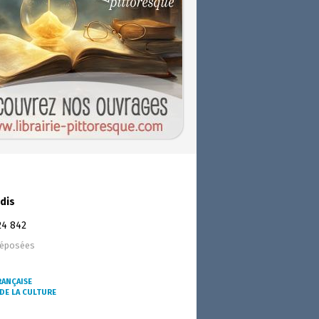
dis
24 842
déposées
RANÇAISE
DE LA CULTURE