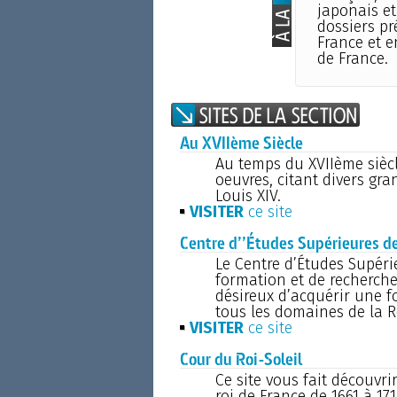
japonais et
dossiers pr
France et e
de France.
Au XVIIème Siècle
Au temps du XVIIème siècl
oeuvres, citant divers gra
Louis XIV.
VISITER
ce site
Centre d’’Études Supérieures d
Le Centre d’Études Supéri
formation et de recherche 
désireux d’acquérir une 
tous les domaines de la 
VISITER
ce site
Cour du Roi-Soleil
Ce site vous fait découvri
roi de France de 1661 à 17