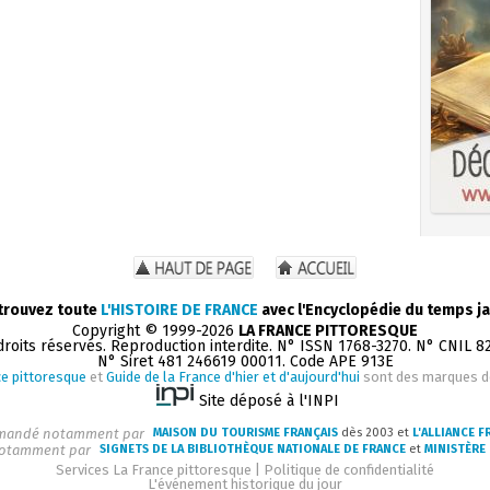
trouvez toute
L'HISTOIRE DE FRANCE
avec l'Encyclopédie du temps ja
Copyright © 1999-2026
LA FRANCE PITTORESQUE
droits réservés. Reproduction interdite. N° ISSN 1768-3270. N° CNIL 8
N° Siret 481 246619 00011. Code APE 913E
e pittoresque
et
Guide de la France d'hier et d'aujourd'hui
sont des marques 
Site déposé à l'INPI
andé notamment par
MAISON DU TOURISME FRANÇAIS
dès 2003 et
L'ALLIANCE F
otamment par
SIGNETS DE LA BIBLIOTHÈQUE NATIONALE DE FRANCE
et
MINISTÈRE 
Services La France pittoresque
|
Politique de confidentialité
L'événement historique du jour