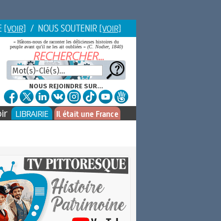
E
/ NOUS SOUTENIR
[VOIR]
[VOIR]
« Hâtons-nous de raconter les délicieuses histoires du
peuple avant qu'il ne les ait oubliées »
(C. Nodier, 1840)
NOUS REJOINDRE SUR...
ir
LIBRAIRIE
Il était une France