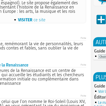
 espagnol). Le site propose également des
ésentant l’histoire de la Renaissance en
n Europe : les arts, la musique et les rois
VISITER
ce site
Fiche
AUT
e, remémorant la vie de personnalités, leurs
nds contes et fables, sans oublier la vie de
Guide 
e la Renaissance
Fiche
eures de la Renaissance est un centre de
qui accueille les étudiants et les chercheurs
PLU
formation initiale ou complémentaire dans
Renaissance
Guide 
Voir 
Éditor
Fiche
r celui que l’on nomme le Roi-Soleil (Louis XIV,
Le ma
15), en vous présentant la vie du monarque et