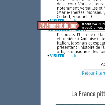
de sa cour. Vous visiterez
notamment Versailles et M
(Marie-Thérèse, Monsieur,
Colbert, Fouquet...)
VISITER
ce site
Renaissance Amboise
Découvrez l’histoire de l
et lumière à Amboise (site
italien, japonais et espag
présentant l’histoire de l
arts, la musique et les roi
VISITER
ce site
A
Retour à la 