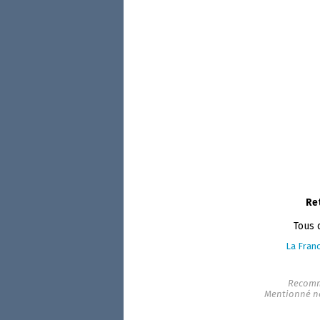
Re
Tous 
La Franc
Recomm
Mentionné n