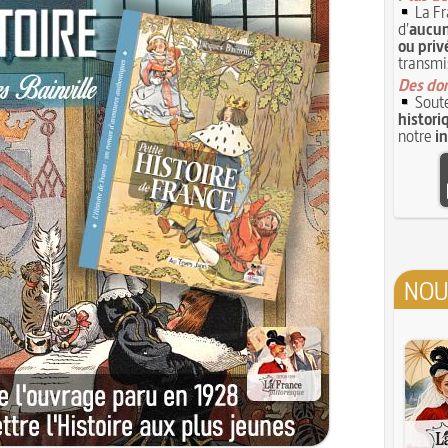
La Fr
d'
aucun
ou priv
transmi
Des don
Soute
histori
notre
i
NOU