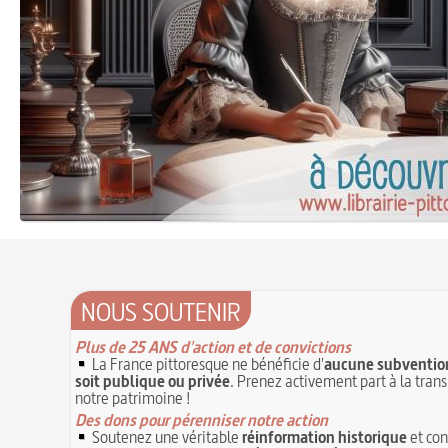
NOUS SOUTENIR
Plus de 25 ANS d'action et de convictions
La France pittoresque ne bénéficie d'
aucune subvention
soit publique ou privée
. Prenez activement part à la tran
notre patrimoine !
Des dons pour pérenniser notre action
Soutenez une véritable
réinformation historique
et con