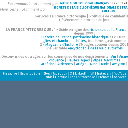
Recommandé notamment par
MAISON DU TOURISME FRANÇAIS
dès 2003 et
SIGNETS DE LA BIBLIOTHÈQUE NATIONALE DE FR
Mentionné notamment par
CULTURE
Services La France pittoresque
|
Politique de confidentia
L'événement historique du jour
LA FRANCE PITTORESQUE :
1 - Guide en ligne des
richesses de la France d
depuis 1999 :
Histoire de France, patrimoine historique
et culturel,
gîtes et chambres d'hôtes
, tourisme, gastronomie
2 -
Magazine d'histoire
36 pages couleur depuis 2001
une véritable
encyclopédie de la vie d'autrefois
Découvrir des ouvrages sur les communes de nos départements :
Ain
|
Aisne
Provence
|
Hautes-Alpes
|
Alpes-Maritimes
Ardèche
|
Ardennes
|
Ariège
|
Aube
|
Aude
|
Aveyron
|
Magazine
|
Encyclopédie
|
Blog
|
Facebook
|
X
|
LinkedIn
|
VK
|
Instagram
|
YouTube
Tumblr
|
Librairie
|
Paris pittoresque
|
Prénoms
|
Services