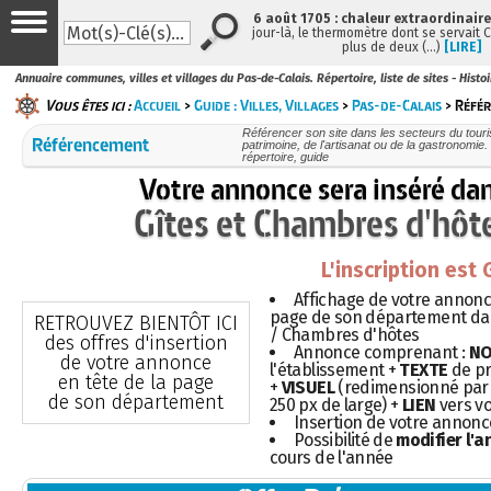
6 août 1705 : chaleur extraordinaire
jour-là, le thermomètre dont se servait 
plus de deux (…)
[LIRE]
Annuaire communes, villes et villages du Pas-de-Calais. Répertoire, liste de sites - Histo
Vous êtes ici :
Accueil
>
Guide : Villes, Villages
>
Pas-de-Calais
> Réfé
Référencer son site dans les secteurs du touris
Référencement
patrimoine, de l'artisanat ou de la gastronomie. 
répertoire, guide
Votre annonce sera inséré da
Gîtes et Chambres d'hôt
L'inscription est
Affichage de votre annonce
page de son département dans
RETROUVEZ BIENTÔT ICI
/ Chambres d'hôtes
des offres d'insertion
Annonce comprenant :
N
de votre annonce
l'établissement +
TEXTE
de pr
en tête de la page
+
VISUEL
(redimensionné par 
de son département
250 px de large) +
LIEN
vers vo
Insertion de votre annon
Possibilité de
modifier l'
cours de l'année