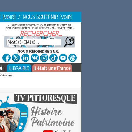
E
/ NOUS SOUTENIR
[VOIR]
[VOIR]
« Hâtons-nous de raconter les délicieuses histoires du
peuple avant qu'il ne les ait oubliées »
(C. Nodier, 1840)
NOUS REJOINDRE SUR...
ir
LIBRAIRIE
Il était une France
atrimoine