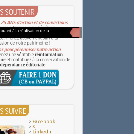
S SOUTENIR
 25 ANS d'action et de convictions
ance pittoresque ne bénéficie
e subvention, qu'elle soit publique
ée
. Prenez activement part à la
ssion de notre patrimoine !
s pour pérenniser notre action
nez une véritable
réinformation
que
et contribuez à la conservation de
ndépendance éditoriale
S SUIVRE
>
Facebook
>
X
>
LinkedIn