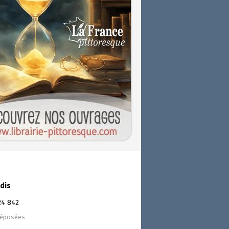
dis
24 842
déposées