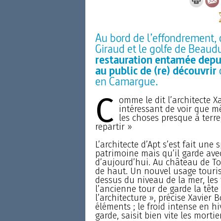
Au bord de l’effondrement, c
Giraud et le golfe de Beauduc
restauration entamée depui
au public de (re) découvrir
c
en Camargue.
C
omme le dit l’architecte Xa
intéressant de voir que m
les choses presque à terre
repartir »
L’architecte d’Apt s’est fait une
patrimoine mais qu’il garde ave
d’aujourd’hui. Au château de Tou
de haut. Un nouvel usage tourist
dessus du niveau de la mer, les 
l’ancienne tour de garde la tête
l’architecture », précise Xavier B
éléments ; le froid intense en hi
garde, saisit bien vite les morti