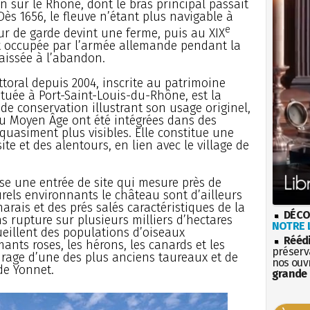
n sur le Rhône, dont le bras principal passait
Dès 1656, le fleuve n’étant plus navigable à
e
our de garde devint une ferme, puis au XIX
 occupée par l’armée allemande pendant la
aissée à l’abandon.
ttoral depuis 2004, inscrite au patrimoine
située à Port-Saint-Louis-du-Rhône, est la
 de conservation illustrant son usage originel,
du Moyen Âge ont été intégrées dans des
quasiment plus visibles. Elle constitue une
te et des alentours, en lien avec le village de
se une entrée de site qui mesure près de
rels environnants le château sont d’ailleurs
arais et des prés salés caractéristiques de la
DÉCO
 rupture sur plusieurs milliers d’hectares
NOTRE L
ueillent des populations d’oiseaux
Rééd
ants roses, les hérons, les canards et les
préserva
âturage d’une des plus anciens taureaux et de
nos ouv
e Yonnet.
grande 