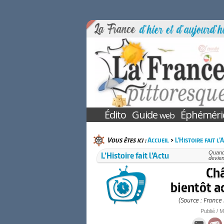
Édito
Guide
Éphéméri
web
Vous êtes ici :
Accueil
>
L’Histoire fait l’
L’Histoire fait l’Actu
Quand 
devien
Châ
bientôt a
(Source : France
Publié / M