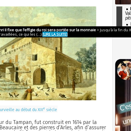
Val
pit
I
so
l'H
e
rvieille au début du XIX
siècle
ur du Tampan, fut construit en 1614 par la
 Beaucaire et des pierres d’Arles, afin d’assurer