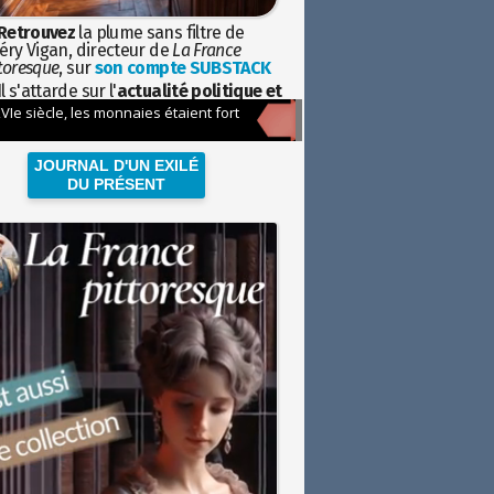
Retrouvez
la plume sans filtre de
éry Vigan, directeur de
La France
toresque
, sur
son compte SUBSTACK
l s'attarde sur l'
actualité politique et
ciétale
avec la hauteur de vue de
istoire
JOURNAL D'UN EXILÉ
DU PRÉSENT