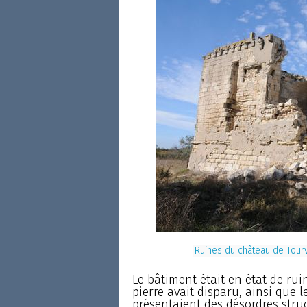
Ruines du château de Tourv
Le bâtiment était en état de rui
pierre avait disparu, ainsi que l
présentaient des désordres struc