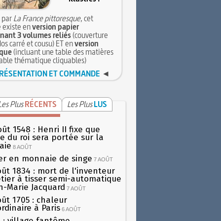
 par
La France pittoresque
, cet
 existe en
version papier
ant 3 volumes reliés
(couverture
dos carré et cousu) ET en
version
que
(incluant une table des matières
table thématique cliquables)
RÉSENTATION ET COMMANDE
◄
Les Plus
RÉCENTS
Les Plus
LUS
ût 1548 : Henri II fixe que
gie du roi sera portée sur la
aie
8 AOÛT
er en monnaie de singe
7 AOÛT
oût 1834 : mort de l'inventeur
tier à tisser semi-automatique
h-Marie Jacquard
7 AOÛT
oût 1705 : chaleur
rdinaire à Paris
6 AOÛT
 : village fantôme