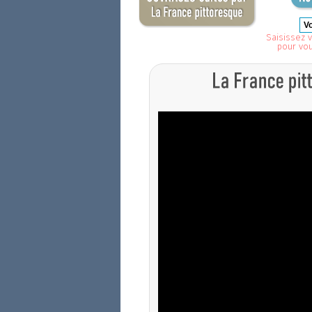
Saisissez v
pour vo