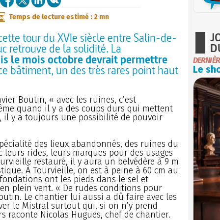
Temps de lecture estimé : 2 mn
J
ette tour du XVIe siècle entre Salin-de-
D
 retrouve de la solidité. La
s le mois octobre devrait permettre
DERNIÈR
e bâtiment, un des très rares point haut
Le sho
vier Boutin, « avec les ruines, c’est
ême quand il y a des coups durs qui mettent
, il y a toujours une possibilité de pouvoir
 spécialité des lieux abandonnés, des ruines du
c leurs rides, leurs marques pour des usages
rvieille restauré, il y aura un belvédère à 9 m
ique. À Tourvieille, on est à peine à 60 cm au
fondations ont les pieds dans le sel et
 en plein vent. « De rudes conditions pour
outin. Le chantier lui aussi a dû faire avec les
ver le Mistral surtout qui, si on n’y prend
ers raconte Nicolas Hugues, chef de chantier.