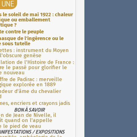
A UNE
 le soleil de mai 1922 : chaleur
rique ou emballement
tique ?
ite contre le peuple
asque de l'ingérence ou le
 sous tutelle
ettes : instrument du Moyen
l'obscure genèse
lation de l'Histoire de France :
re le passé pour glorifier le
 nouveau
fre de Padirac : merveille
gique explorée en 1889
ndeur d'âme du chevalier
d
es, encriers et crayons jadis
BON À SAVOIR
n de Jean de Nivelle, il
it quand on l'appelle
e le pied de veau
NIFESTATIONS / EXPOSITIONS