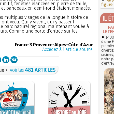
Mate
itif, fenêtres élancées en pierre de taille,
figure
 et bandeaux en demi-rond étaient menacés.
IL É
s multiples visages de la longue histoire de
nt vécu. Qui y vivent, qui y passent
 le parc naturel régional maintenant vouée à
PA
urs. Comme une porte d’entrée sur les
LE TE
1400 
d'une F
France 3 Provence-Alpes-Côte d’Azur
premièr
Accédez à l’article source
divertis
racines
notre p
d'entrev
ue >
voir les
481 ARTICLES