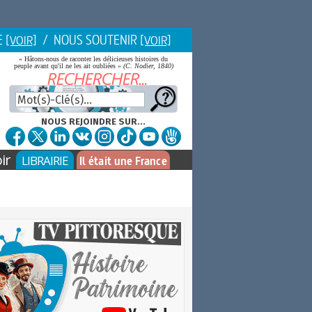
E
/ NOUS SOUTENIR
[VOIR]
[VOIR]
« Hâtons-nous de raconter les délicieuses histoires du
peuple avant qu'il ne les ait oubliées »
(C. Nodier, 1840)
NOUS REJOINDRE SUR...
ir
LIBRAIRIE
Il était une France