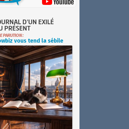
OURNAL D'UN EXILÉ
U PRÉSENT
E PARUTION :
wbiz vous tend la sébile