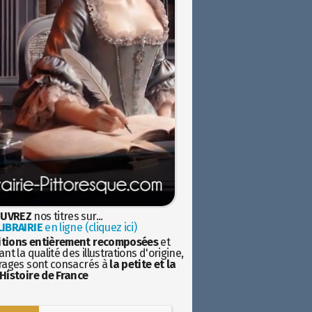
UVREZ
nos titres sur...
IBRAIRIE
en ligne (cliquez ici)
itions entièrement recomposées
et
nt la qualité des illustrations d'origine,
rages sont consacrés à
la petite et la
Histoire de France