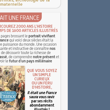
rnités, archéologie de la
 maternelle
TAIT UNE FRANCE
RCOUREZ 2000 ANS L'HISTOIRE
MPS DE 1600 ARTICLES ILLUSTRÉS
pages brossant le
portrait vivifiant
rance
qui voici deux siècles était la
e puissance du monde. Une occasion
sante et instructive de connaître
nos
, de découvrir toute la richesse de
assé
, de comprendre
notre présent
et
oir le
futur d'un pays millénaire
QUE VOUS SOYEZ
UN SIMPLE
CURIEUX
OU UN FÉRU
D'HISTOIRE,
Il était une France
saura vous ravir
par ses récits
abondamment
illustrés !