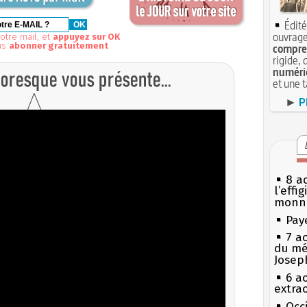
Édité
ouvrage
otre mail, et
appuyez sur OK
us
abonner gratuitement
compren
rigide, 
numéri
et une 
►
P
8 ao
l’effi
monn
Pay
7 a
du mé
Josep
6 a
extrao
Occi