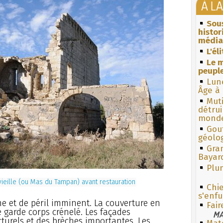
À L
Sous
histo
média
L'él
Le m
peuple
Lun
Âge à 
Muti
détrui
monde
Gouf
géolo
Gra
Bayar
Plum
ieille (ou Mas du Tampan) avant restauration
Chie
s'enfu
ne et de péril imminent. La couverture en
Fair
e garde corps crénelé. Les façades
MA
turels et des brèches importantes. Les