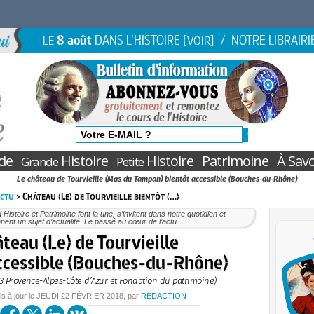
8 août
DANS L'HISTOIRE
/ NOTRE LIBRAIRI
LE
[VOIR]
de
Histoire
Histoire
Patrimoine
À Savo
Grande
Petite
Le château de Tourvieille (Mas du Tampan) bientôt accessible (Bouches-du-Rhône)
Actu
> Château (Le) de Tourvieille bientôt (…)
Histoire et Patrimoine font la une, s’invitent dans notre quotidien et
nent un sujet d’actualité. Le passé au cœur de l’actu.
teau (Le) de Tourvieille
ccessible (Bouches-du-Rhône)
 3 Provence-Alpes-Côte d’Azur et Fondation du patrimoine)
is à jour le
JEUDI
22 FÉVRIER 2018
, par
REDACTION