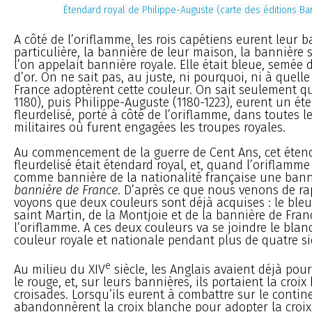
Étendard royal de Philippe-Auguste (carte des éditions Ba
A côté de l’oriflamme, les rois capétiens eurent leur 
particulière, la bannière de leur maison, la bannière 
l’on appelait bannière royale. Elle était bleue, semée d
d’or. On ne sait pas, au juste, ni pourquoi, ni à quell
France adoptèrent cette couleur. On sait seulement que
1180), puis Philippe-Auguste (1180-1223), eurent un ét
fleurdelisé, porté à côté de l’oriflamme, dans toutes l
militaires où furent engagées les troupes royales.
Au commencement de la guerre de Cent Ans, cet éten
fleurdelisé était étendard royal, et, quand l’oriflamme
comme bannière de la nationalité française une banni
bannière de France
. D’après ce que nous venons de ra
voyons que deux couleurs sont déjà acquises : le bleu
saint Martin, de la Montjoie et de la bannière de Franc
l’oriflamme. A ces deux couleurs va se joindre le blanc
couleur royale et nationale pendant plus de quatre si
e
Au milieu du XIV
siècle, les Anglais avaient déjà pou
le rouge, et, sur leurs bannières, ils portaient la croi
croisades. Lorsqu’ils eurent à combattre sur le contine
abandonnèrent la croix blanche pour adopter la croix