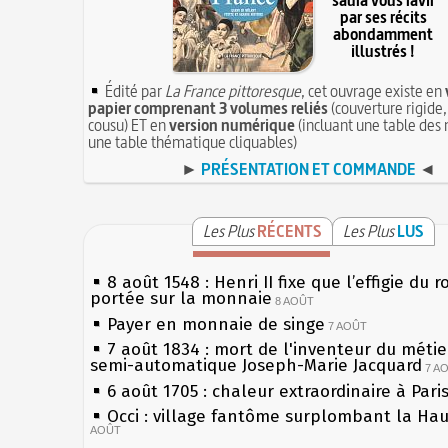
saura vous ravir
par ses récits
abondamment
illustrés !
Édité par
La France pittoresque
, cet ouvrage existe en
papier comprenant 3 volumes reliés
(couverture rigide,
cousu) ET en
version numérique
(incluant une table des 
une table thématique cliquables)
►
PRÉSENTATION ET COMMANDE
◄
Les Plus
RÉCENTS
Les Plus
LUS
8 août 1548 : Henri II fixe que l’effigie du r
portée sur la monnaie
8 AOÛT
Payer en monnaie de singe
7 AOÛT
7 août 1834 : mort de l'inventeur du métier
semi-automatique Joseph-Marie Jacquard
7 A
6 août 1705 : chaleur extraordinaire à Pari
Occi : village fantôme surplombant la Ha
AOÛT