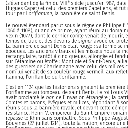
e
(s’étendant de la fin du VIII
siècle jusqu’en 987, date
Hugues Capet) et celui des premiers Capétiens, et fut
tour par l’
oriflamme
, la bannière de saint Denis.
e
Le nouvel étendard parut sous le règne de Philippe I
1060 à 1108), quand ce prince, ayant réuni au domaine
Vexin (1077), dont le dernier comte venait de mourir,
temps du titre et des devoirs de
signer
avoué ou protec
La bannière de saint Denis était rouge ; sa forme se m
époques. Les anciens vitraux et les missels nous la m
rectangulaire, tantôt à cinq queues, allongée et fendu
sur l’étamine ou étoffe : Montjoie et Saint-Denis, alli
des guerriers de Charlemagne avec celui des milices 
nom lui venait de sa couleur rouge vermeil, aux reflets
flamma, l’oriflambe ou l’oriflamme.
C’est en 1124 que les historiens signalent la première 
l’oriflamme au tombeau de saint Denis. Le roi Louis VI 
avait proclamé le
ban
de l’invasion étrangère ; la patr
Comtes et barons, évêques et milices, répondant à son
réunis sous la bannière royale, et devant cette démon
résistance, Henri V, empereur du Saint-Empire romain
repassé le Rhin sans combattre. Sous Philippe-Auguste
Bouvines (27 juillet 1214), toute la nation, encore une