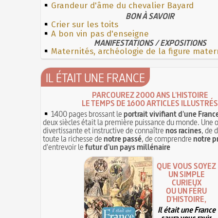
Grandeur d'âme du chevalier Bayard
BON À SAVOIR
Crier sur les toits
A bon vin pas d'enseigne
MANIFESTATIONS / EXPOSITIONS
Maternités, archéologie de la figure mater
IL ÉTAIT UNE FRANCE
PARCOUREZ 2000 ANS L'HISTOIRE
LE TEMPS DE 1600 ARTICLES ILLUSTRÉS
1400 pages brossant le
portrait vivifiant d'une Franc
deux siècles était la première puissance du monde. Une 
divertissante et instructive de connaître
nos racines
, de 
toute la richesse de
notre passé
, de comprendre
notre p
d'entrevoir le
futur d'un pays millénaire
QUE VOUS SOYEZ
UN SIMPLE
CURIEUX
OU UN FÉRU
D'HISTOIRE,
Il était une France