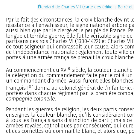
Étendard de Charles VII (carte des éditions Barré et
Par le fait des circonstances, la croix blanche devint l
résistance à l’envahisseur, le signe national arboré p
aussi bien que par le clergé et le peuple de France. P
longue et terrible guerre, elle fut le véritable signe d
partisans des rois Charles VI (1380-1422) et Charles VII 
de tout seigneur qui embrassait leur cause, alors con
de l’indépendance nationale ; également toute ville qu
portes à une armée française prenait la croix blanche
e
Au commencement du XVI
siècle, la couleur blanche 
la délégation du commandement faite par le roi à un 
un commandant d’armée. Aussi furent-elles blanches
er
François I
donna au colonel général de l’infanterie, 
portées dans chaque régiment par la première compa
compagnie colonelle
.
Pendant les guerres de religion, les deux partis conse
enseignes la couleur blanche, qu’ils considéraient 
à tous les Français sans distinction de parti ; mais ce
armées royales, catholiques par conséquent, qui eure
et des cornettes où dominait le blanc, et alors que, 