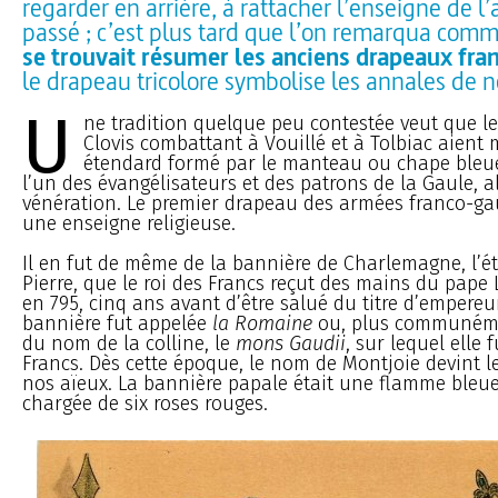
regarder en arrière, à rattacher l’enseigne de l’
passé ; c’est plus tard que l’on remarqua com
se trouvait résumer les anciens drapeaux fran
le drapeau tricolore symbolise les annales de no
U
ne tradition quelque peu contestée veut que le
Clovis combattant à Vouillé et à Tolbiac aient
étendard formé par le manteau ou chape bleue
l’un des évangélisateurs et des patrons de la Gaule, 
vénération. Le premier drapeau des armées franco-ga
une enseigne religieuse.
Il en fut de même de la bannière de Charlemagne, l’é
Pierre, que le roi des Francs reçut des mains du pape L
en 795, cinq ans avant d’être salué du titre d’empereu
bannière fut appelée
la Romaine
ou, plus communém
du nom de la colline, le
mons Gaudii
, sur lequel elle 
Francs. Dès cette époque, le nom de Montjoie devint le
nos aïeux. La bannière papale était une flamme bleue 
chargée de six roses rouges.