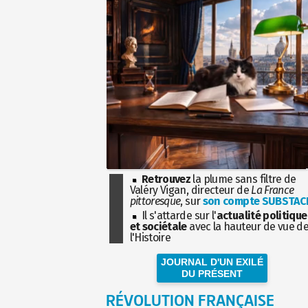
Retrouvez
la plume sans filtre de
Valéry Vigan, directeur de
La France
pittoresque
, sur
son compte SUBSTAC
Il s'attarde sur l'
actualité politique
et sociétale
avec la hauteur de vue d
l'Histoire
JOURNAL D'UN EXILÉ
DU PRÉSENT
RÉVOLUTION FRANÇAISE