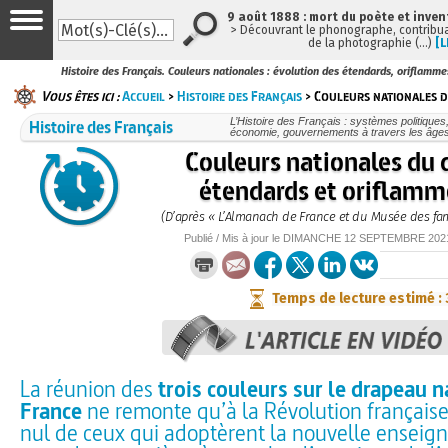
9 août 1888 : mort du poète et inven
> Découvrant le phonographe, contribuan
de la photographie (…)
[L
Histoire des Français. Couleurs nationales : évolution des étendards, oriflamme
Vous êtes ici :
Accueil
>
Histoire des Français
> Couleurs nationales d
Histoire des Français
L’Histoire des Français : systèmes politiques,
économie, gouvernements à travers les âges, 
Couleurs nationales du 
étendards et oriflamme
(D’après « L’Almanach de France et du Musée des fam
Publié / Mis à jour le
DIMANCHE
12 SEPTEMBRE 202
Temps de lecture estimé :
La réunion des
trois couleurs sur le drapeau n
France
ne remonte qu’à la Révolution française
nul de ceux qui adoptèrent la nouvelle enseig