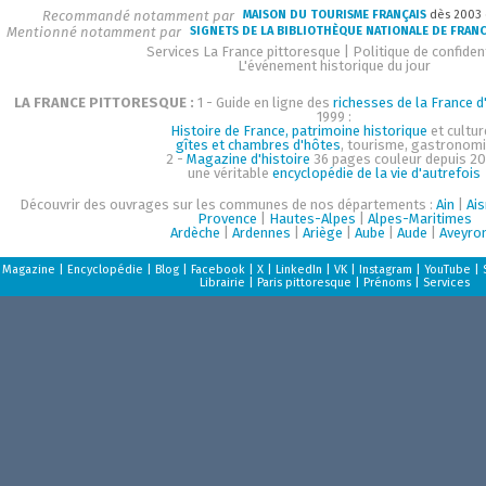
Recommandé notamment par
MAISON DU TOURISME FRANÇAIS
dès 2003
Mentionné notamment par
SIGNETS DE LA BIBLIOTHÈQUE NATIONALE DE FRAN
Services La France pittoresque
|
Politique de confident
L'événement historique du jour
LA FRANCE PITTORESQUE :
1 - Guide en ligne des
richesses de la France d'
1999 :
Histoire de France, patrimoine historique
et cultur
gîtes et chambres d'hôtes
, tourisme, gastronom
2 -
Magazine d'histoire
36 pages couleur depuis 20
une véritable
encyclopédie de la vie d'autrefois
Découvrir des ouvrages sur les communes de nos départements :
Ain
|
Ai
Provence
|
Hautes-Alpes
|
Alpes-Maritimes
Ardèche
|
Ardennes
|
Ariège
|
Aube
|
Aude
|
Aveyro
Magazine
|
Encyclopédie
|
Blog
|
Facebook
|
X
|
LinkedIn
|
VK
|
Instagram
|
YouTube
|
Librairie
|
Paris pittoresque
|
Prénoms
|
Services