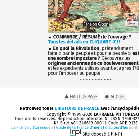
COMMANDE / RÉSUMÉ de l'ouvrage ?
Tous les détails en CLIQUANT ICI !
En quoi la Révolution
, prétendument
faite « par le peuple et pour le peuple »,
es
une sombre imposture ?
Découvrez les
origines anciennes de ce bouleversement
et les expédients utilisés avant et après 17
pour l'imposer au peuple
- - - - - - - - - - -
Retrouvez toute
L'HISTOIRE DE FRANCE
avec l'Encyclopédi
Copyright © 1999-2026
LA FRANCE PITTORES
Tous droits réservés. Reproduction interdite. N° ISSN 1768-32
N° Siret 481 246619 00011. Code APE 913E
La France pittoresque
et
Guide de la France d'hier et d'aujourd'hui
sont 
Site déposé à l'INPI