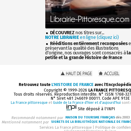
DÉCOUVREZ
nos titres sur...
NOTRE LIBRAIRIE
en ligne (cliquez ici)
Rééditions entièrement recomposées
e
préservant la qualité des illustrations
d'origine, nos ouvrages sont consacrés à
la
petite et la grande Histoire de France
Retrouvez toute
L'HISTOIRE DE FRANCE
avec l'Encyclopédi
Copyright © 1999-2026
LA FRANCE PITTORES
Tous droits réservés. Reproduction interdite. N° ISSN 1768-32
N° Siret 481 246619 00011. Code APE 913E
La France pittoresque
et
Guide de la France d'hier et d'aujourd'hui
sont 
Site déposé à l'INPI
Recommandé notamment par
MAISON DU TOURISME FRANÇAIS
dès 2003
Mentionné notamment par
SIGNETS DE LA BIBLIOTHÈQUE NATIONALE DE FRAN
Services La France pittoresque
|
Politique de confident