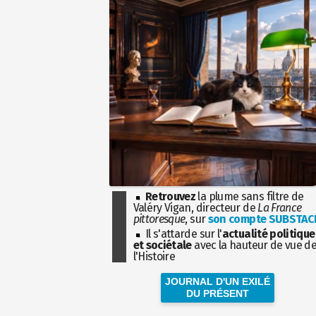
Retrouvez
la plume sans filtre de
Valéry Vigan, directeur de
La France
pittoresque
, sur
son compte SUBSTAC
Il s'attarde sur l'
actualité politique
et sociétale
avec la hauteur de vue d
l'Histoire
JOURNAL D'UN EXILÉ
DU PRÉSENT