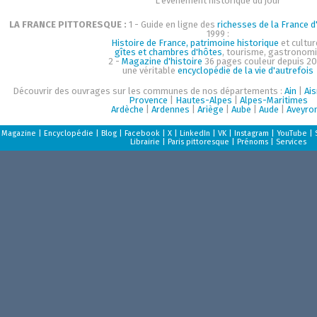
L'événement historique du jour
LA FRANCE PITTORESQUE :
1 - Guide en ligne des
richesses de la France d'
1999 :
Histoire de France, patrimoine historique
et cultur
gîtes et chambres d'hôtes
, tourisme, gastronom
2 -
Magazine d'histoire
36 pages couleur depuis 20
une véritable
encyclopédie de la vie d'autrefois
Découvrir des ouvrages sur les communes de nos départements :
Ain
|
Ai
Provence
|
Hautes-Alpes
|
Alpes-Maritimes
Ardèche
|
Ardennes
|
Ariège
|
Aube
|
Aude
|
Aveyro
Magazine
|
Encyclopédie
|
Blog
|
Facebook
|
X
|
LinkedIn
|
VK
|
Instagram
|
YouTube
|
Librairie
|
Paris pittoresque
|
Prénoms
|
Services