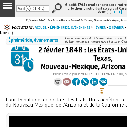
6 août 1705 : chaleur extraordinaire
là, le thermomètre dont se servait Cass
deux (…)
[LIRE]
2 février 1848 : les Etats-Unis achètent le Texas, Nouveau-Mexique, Arizo
Vous êtes ici :
Accueil
>
Éphéméride, événements
>
Février
>
2 février
> 
Unis (…)
Éphéméride, événements
Les événements du 2 février. Pour un jour 
événement ayant marqué notre Histoire. Cale
2 février 1848 : les États-Un
Texas,
Nouveau-Mexique, Arizona e
Publié / Mis à jour le
VENDREDI
19 FÉVRIER 2010
, 
Pour 15 millions de dollars, les États-Unis achètent le
du Nouveau Mexique, de l’Arizona et de la Californie