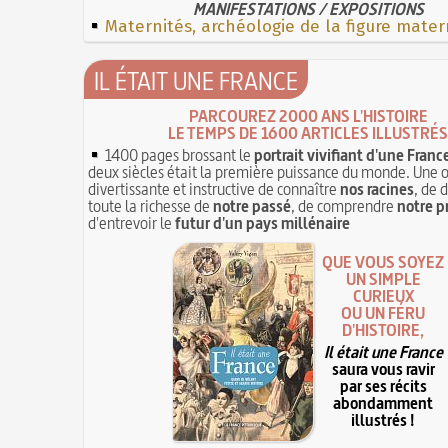
MANIFESTATIONS / EXPOSITIONS
Maternités, archéologie de la figure mater
IL ÉTAIT UNE FRANCE
PARCOUREZ 2000 ANS L'HISTOIRE
LE TEMPS DE 1600 ARTICLES ILLUSTRÉS
1400 pages brossant le
portrait vivifiant d'une Franc
deux siècles était la première puissance du monde. Une 
divertissante et instructive de connaître
nos racines
, de 
toute la richesse de
notre passé
, de comprendre
notre p
d'entrevoir le
futur d'un pays millénaire
QUE VOUS SOYEZ
UN SIMPLE
CURIEUX
OU UN FÉRU
D'HISTOIRE,
Il était une France
saura vous ravir
par ses récits
abondamment
illustrés !