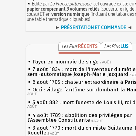
Édité par
La France pittoresque
, cet ouvrage existe en
papier comprenant 3 volumes reliés
(couverture rigide,
cousu) ET en
version numérique
(incluant une table des 
une table thématique cliquables)
►
PRÉSENTATION ET COMMANDE
◄
Les Plus
RÉCENTS
Les Plus
LUS
Payer en monnaie de singe
7 AOÛT
7 août 1834 : mort de l'inventeur du métier
semi-automatique Joseph-Marie Jacquard
7 A
6 août 1705 : chaleur extraordinaire à Pari
Occi : village fantôme surplombant la Ha
AOÛT
5 août 882 : mort funeste de Louis III, roi 
AOÛT
4 août 1789 : abolition des privilèges par
l'Assemblée Constituante
4 AOÛT
3 août 1770 : mort du chimiste Guillaume-
Rouelle
3 AOÛT